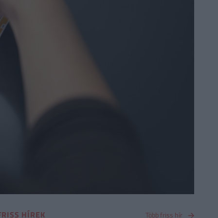
FRISS HÍREK
Több friss hír