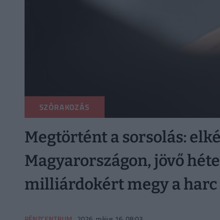
SZÓRAKOZÁS
Megtörtént a sorsolás: elk
Magyarországon, jövő héte
milliárdokért megy a harc
PÉNZCENTRUM
2026. május 16. 08:03