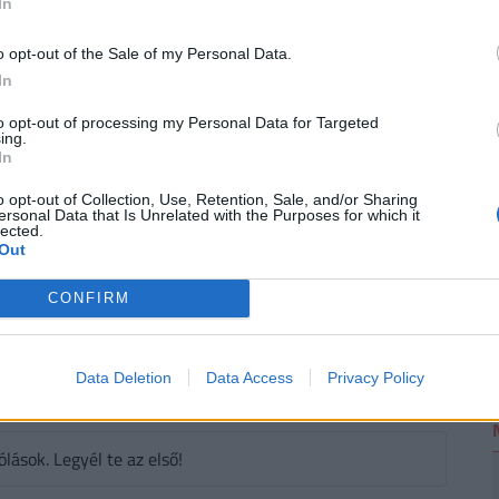
In
o opt-out of the Sale of my Personal Data.
EUROJACKPOT aloldalunkon
In
2
to opt-out of processing my Personal Data for Targeted
ing.
In
#forint
#eurojackpot
#lottósorsolás
o opt-out of Collection, Use, Retention, Sale, and/or Sharing
k
#eurojackpot lottó
#2026
ersonal Data that Is Unrelated with the Purposes for which it
lected.
Out
CONFIRM
áló szólhat hozzá.
Belépés itt!
Data Deletion
Data Access
Privacy Policy
zabályzatot
itt találod
.
ások. Legyél te az első!