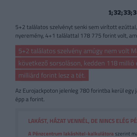
1; 32; 33; 
5+2 találatos szelvényt senki sem virított ezútt
nyeremény, 4+1 találattal 178 775 forint volt, ame
5+2 találatos szelvény amúgy nem volt M
következő sorsoláson, kedden 118 millió 
milliárd forint lesz a tét.
Az Eurojackpoton jelenleg 780 forintba kerül egy j
épp a forint.
LAKÁST, HÁZAT VENNÉL, DE NINCS ELÉG P
A Pénzcentrum lakáshitel-kalkulátora
szerint m