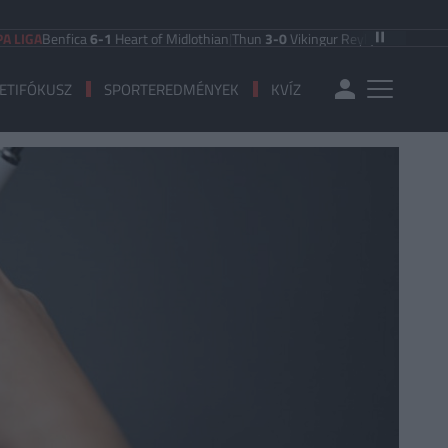
nfica
6-1
Heart of Midlothian
|
Thun
3-0
Vikingur Reykjavik
|
PAOK Saloniki
0-
ETIFÓKUSZ
SPORTEREDMÉNYEK
KVÍZ