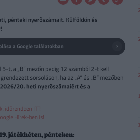
ti, pénteki nyerőszámait. Külföldön és
!
lása a Google találatokban
5-t, a „B” mezőn pedig 12 számból 2-t kell
egrendezett sorsoláson, ha az „A” és „B” mezőben
 2026/20. heti nyerőszámaiért és a
ek, időrendben ITT!
oogle Hírek-ben is!
9. játékhéten, pénteken: