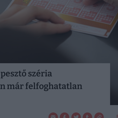
épesztő széria
n már felfoghatatlan