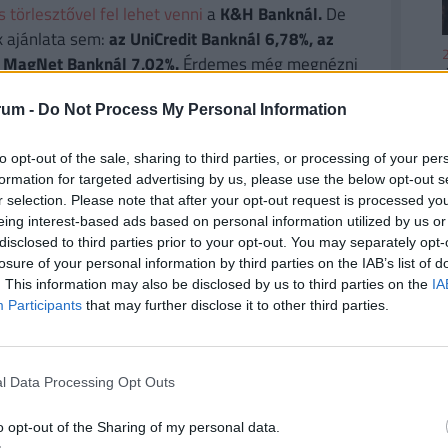
törlesztővel fel lehet venni
a
K&H Banknál.
De
k ajánlata sem:
az UniCredit Banknál 6,78%, az
2
 a MagNet Banknál 7,02%.
Érdemes még megnézni
és egyedi kalkulációt végezni, saját preferenciáink
rum -
Do Not Process My Personal Information
e. Ehhez keresd fel a
Pénzcentrum kalkulátorát.
to opt-out of the sale, sharing to third parties, or processing of your per
2
formation for targeted advertising by us, please use the below opt-out s
r selection. Please note that after your opt-out request is processed y
eing interest-based ads based on personal information utilized by us or
disclosed to third parties prior to your opt-out. You may separately opt-
álni a Pénzcentrum jövőjét!
losure of your personal information by third parties on the IAB’s list of
. This information may also be disclosed by us to third parties on the
IA
2
Participants
that may further disclose it to other third parties.
Egy rövid, anonim kérdőívvel szeretnénk jobban
témák érdekelnek, és miben fejlődhetnénk tovább.
ainkat, sőt akár új szolgáltatásokat is
l Data Processing Opt Outs
 mindennapi pénzügyi döntéseidben. A kitöltés
2
agy segítség számunkra.
o opt-out of the Sharing of my personal data.