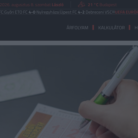
2026. augusztus 8. szombat
László
21 °C
Budapest
ETO FC
4-0
Nyíregyháza
|
Újpest FC
4-2
Debreceni VSC
UEFA EURÓPA LIGA
Be
ÁRFOLYAM
KALKULÁTOR
H