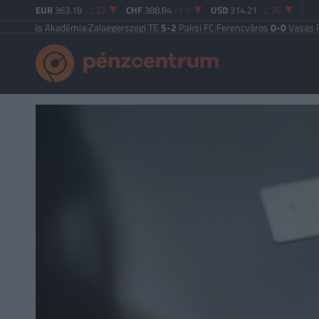
EUR
363.18
-2.23
CHF
388.84
-1.5
USD
314.21
-2.76
 Akadémia
|
Zalaegerszegi TE
5-2
Paksi FC
|
Ferencváros
0-0
Vasas FC
|
Győri 