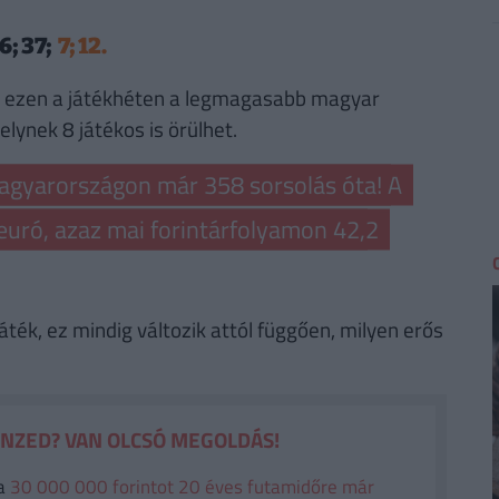
36; 37;
7; 12.
al, ezen a játékhéten a legmagasabb magyar
lynek 8 játékos is örülhet.
agyarországon már 358 sorsolás óta! A
euró, azaz mai forintárfolyamon 42,2
áték, ez mindig változik attól függően, milyen erős
ÉNZED? VAN OLCSÓ MEGOLDÁS!
a
30 000 000 forintot 20 éves futamidőre már