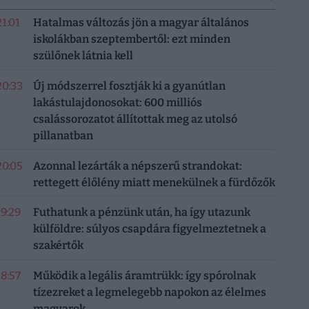
21:01
Hatalmas változás jön a magyar általános
iskolákban szeptembertől: ezt minden
szülőnek látnia kell
20:33
Új módszerrel fosztják ki a gyanútlan
lakástulajdonosokat: 600 milliós
csalássorozatot állítottak meg az utolsó
pillanatban
20:05
Azonnal lezárták a népszerű strandokat:
rettegett élőlény miatt menekülnek a fürdőzők
19:29
Futhatunk a pénzünk után, ha így utazunk
külföldre: súlyos csapdára figyelmeztetnek a
szakértők
18:57
Működik a legális áramtrükk: így spórolnak
tízezreket a legmelegebb napokon az élelmes
magyarok