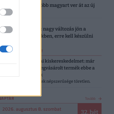
nyaralását: egyre több magyart ver át az új
digitális trend
026. augusztus 7.
Döntött a kormány: nagy változás jön a
háziorvosi rendelőkben, erre kell készülni
ERRŐL NE MARADJ LE!
Letarolták az európai kiskereskedelmet: már
minden második megvásárolt termék ebbe a
kategóriába tartozik
A saját márkás termékek népszerűsége töretlen.
NAPTÁR
Tovább
2026. augusztus 8. szombat
32. hét