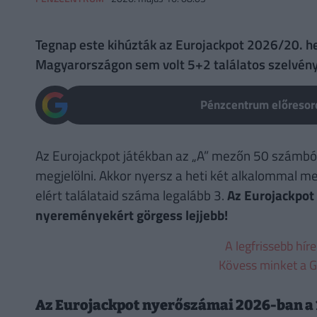
Tegnap este kihúzták az Eurojackpot 2026/20. he
Magyarországon sem volt 5+2 találatos szelvény
Pénzcentrum előresoro
Az Eurojackpot játékban az „A” mezőn 50 számból 
megjelölni. Akkor nyersz a heti két alkalommal m
elért találataid száma legalább 3.
Az Eurojackpot
nyereményekért görgess lejjebb!
A legfrissebb hír
Kövess minket a G
Az Eurojackpot nyerőszámai 2026-ban a 1