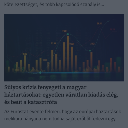
kötelezettséget, és több kapcsolódó szabály is
megszűnik.
Súlyos krízis fenyegeti a magyar
háztartásokat: egyetlen váratlan kiadás elég,
és beüt a katasztrófa
Az Eurostat évente felméri, hogy az európai háztartások
mekkora hányada nem tudna saját erőből fedezni egy
hirtelen jött, előre nem tervezett kiadást.