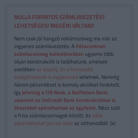
NULLA FORINTOS SZÁMLAVEZETÉS?
LEHETSÉGES! MEGÉRI VÁLTANI!
Nem csak jól hangzó reklámszöveg ma már az
ingyenes számlavezetés. A
Pénzcentrum
számlacsomag kalkulátorában
ugyanis több
olyan konstrukciót is találhatunk, amelyek
esetében
az alapdíj, és a fontosabb
szolgáltatások is ingyenesek
lehetnek. Nemrég
három pénzintézet is komoly akciókat hirdetett,
így
jelenleg a CIB Bank, a Raiffeisen Bank,
valamint az UniCredit Bank konstrukcióival is
tízezreket spórolhatnak az ügyfelek
. Nézz szét
a friss számlacsomagok között, és
válts
pénzintézetet percek alatt
az otthonodból. (x)