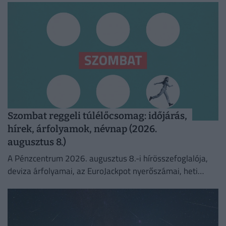
Szombat reggeli túlélőcsomag: időjárás,
hírek, árfolyamok, névnap (2026.
augusztus 8.)
A Pénzcentrum 2026. augusztus 8.-i hírösszefoglalója,
deviza árfolyamai, az EuroJackpot nyerőszámai, heti
akciók és várható időjárás egy helyen!