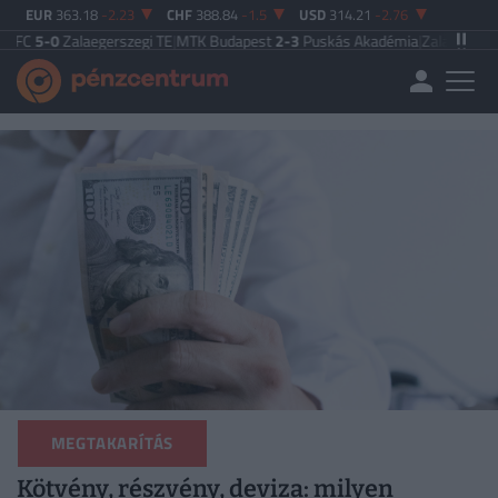
EUR
363.18
-2.23
CHF
388.84
-1.5
USD
314.21
-2.76
alaegerszegi TE
|
MTK Budapest
2-3
Puskás Akadémia
|
Zalaegerszegi TE
5-2
P
MEGTAKARÍTÁS
Kötvény, részvény, deviza: milyen