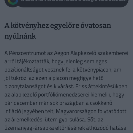
A kötvényhez egyelőre óvatosan
nyúlnánk
A Pénzcentrumot az Aegon Alapkezelő szakemberei
arról tájékoztatták, hogy jelenleg semleges
pozícionáltságot vesznek fel a kötvénypiacon, ami
jól tükrözi az ezen a piacon megfigyelhető
bizonytalanságot és kivárást. Friss áttekintésükben
az alapkezelő portfóliómenedzserei kiemelik, hogy
bár december már sok országban a csökkenő
infláció jegyében telt, Magyarországon folytatódott
az áremelkedési ütem gyorsulása. Sőt, az
üzemanyag-ársapka eltörlésének áthúzódó hatása