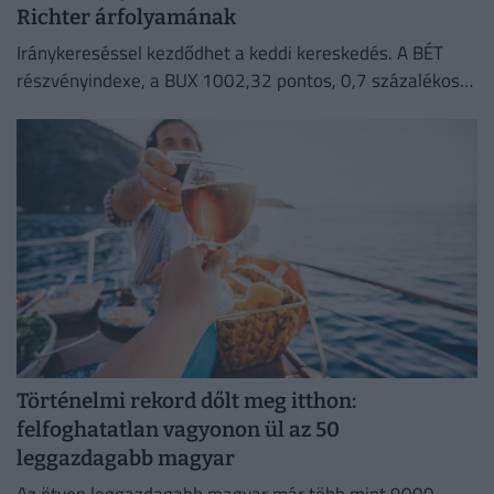
Richter árfolyamának
Iránykereséssel kezdődhet a keddi kereskedés. A BÉT
részvényindexe, a BUX 1002,32 pontos, 0,7 százalékos
emelkedéssel 144 473,37 ponton zárt hétfőn.
Történelmi rekord dőlt meg itthon:
felfoghatatlan vagyonon ül az 50
leggazdagabb magyar
Az ötven leggazdagabb magyar már több mint 9000