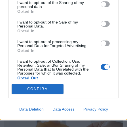
pénzügyi vagyonon belül, ami a lakossági megtakarítási
I want to opt-out of the Sharing of my
personal data.
szokások átalakulását is jelzi.
Opted In
I want to opt-out of the Sale of my
Personal Data.
Opted In
I want to opt-out of processing my
Personal Data for Targeted Advertising.
Opted In
I want to opt-out of Collection, Use,
Retention, Sale, and/or Sharing of my
Personal Data that Is Unrelated with the
Purposes for which it was collected.
Opted Out
Nagyon fontos hírt kaptak a takarékoskodók:
CONFIRM
tízezreket érintő változás lépett életbe
A fúzióval az ország legnagyobb független pénztárának
taglétszáma 110 ezer főre, a kezelt vagyona pedig több
Data Deletion
Data Access
Privacy Policy
mint 295 milliárd forintra nőtt.