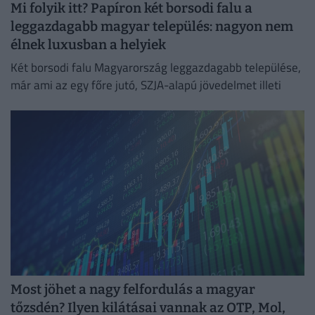
Mi folyik itt? Papíron két borsodi falu a
leggazdagabb magyar település: nagyon nem
élnek luxusban a helyiek
Két borsodi falu Magyarország leggazdagabb települése,
már ami az egy főre jutó, SZJA-alapú jövedelmet illeti
Most jöhet a nagy felfordulás a magyar
tőzsdén? Ilyen kilátásai vannak az OTP, Mol,