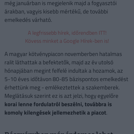
még januárban is megjelenik majd a fogyasztói
árakban, vagyis kisebb mértékű, de további
emelkedés várható.
A legfrissebb hírek, időrendben ITT!
Kövess minket a Google Hírek-ben is!
A magyar kötvénypiacon novemberben hatalmas
ralit láthattak a befektetők, majd az év utolsó
hónapjában megint felfelé indultak a hozamok, az
5-10 éves időtávon 80-85 bázispontos emelkedést
érhettünk meg - emlékeztettek a szakemberek.
Meglátásuk szerint ez is azt jelzi, hogy egyelőre
korai lenne fordulatról beszélni, továbbra is
komoly kilengések jellemezhetik a piacot
.