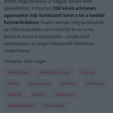
ahhoz, hogy elriassza a magyar deviza ellen
spekulálókat. A mostani
390 körüli szinteken
ugyanakkor már korlátozott lehet a tér a további
forinterősödésre
, hiszen vannak még kockázatok,
az infláció továbbra sem tetőzött és az uniós
források sorsa is bizonytalan - zárják rövid
elemzésüket az Aegon Alapkezelő bfektetési
szakemberei.
Címlapkép: Getty Images
#befektetés
#befektetési alap
#kamat
#kínai
#alapkezelő
#infláció
#kötvény
#tőzsde
#dollár
#részvény
#befektetések
#devizapiac