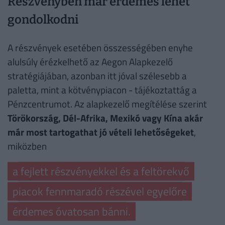
Részvényben már érdemes lehet
gondolkodni
A részvények esetében összességében enyhe
alulsúly érézkelhető az Aegon Alapkezelő
stratégiájában, azonban itt jóval szélesebb a
paletta, mint a kötvénypiacon - tájékoztattág a
Pénzcentrumot. Az alapkezelő megítélése szerint
Törökország, Dél-Afrika, Mexikó vagy Kína akár
már most tartogathat jó vételi lehetőségeket
,
miközben
a fejlett részvényekkel és a feltörekvő
piacok fennmaradó részével egyelőre
érdemes óvatosan bánni.