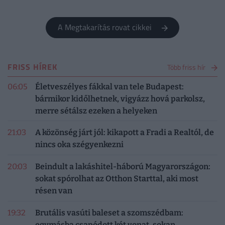
A Megtakarítás rovat cikkei
FRISS HÍREK
Több friss hír
06:05
Életveszélyes fákkal van tele Budapest:
bármikor kidőlhetnek, vigyázz hová parkolsz,
merre sétálsz ezeken a helyeken
21:03
A közönség járt jól: kikapott a Fradi a Realtól, de
nincs oka szégyenkezni
20:03
Beindult a lakáshitel-háború Magyarországon:
sokat spórolhat az Otthon Starttal, aki most
résen van
19:32
Brutális vasúti baleset a szomszédbam:
egymásba csapódott két vonat, sokan