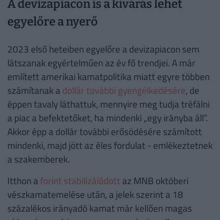
A devizapiacon is a kivárás lehet
egyelőre a nyerő
2023 első heteiben egyelőre a devizapiacon sem
látszanak egyértelműen az év fő trendjei. A már
említett amerikai kamatpolitika miatt egyre többen
számítanak a
dollár további gyengélkedésére
, de
éppen tavaly láthattuk, mennyire meg tudja tréfálni
a piac a befektetőket, ha mindenki „egy irányba áll”.
Akkor épp a dollár további erősödésére számított
mindenki, majd jött az éles fordulat - emlékeztetnek
a szakemberek.
Itthon a
forint stabilizálódott
az MNB októberi
vészkamatemelése után, a jelek szerint a 18
százalékos irányadó kamat már kellően magas