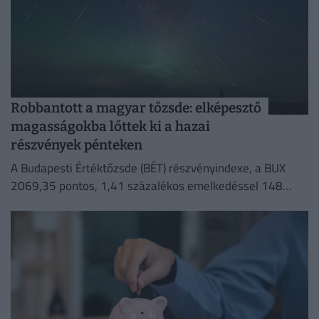
Robbantott a magyar tőzsde: elképesztő
magasságokba lőttek ki a hazai
részvények pénteken
A Budapesti Értéktőzsde (BÉT) részvényindexe, a BUX
2069,35 pontos, 1,41 százalékos emelkedéssel 148
632,55 ponton zárt pénteken.