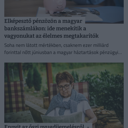
Elképesztő pénzözön a magyar
bankszámlákon: ide menekítik a
vagyonukat az élelmes megtakarítók
Soha nem látott mértékben, csaknem ezer milliárd
forinttal nőtt júniusban a magyar háztartások pénzügyi
megtakarításainak állománya.
Ennyit az őszi nyugdíjemelésről, -