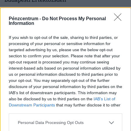
A részvénypiac forgalma 19,8 milliárd forint volt, a
vezető részvények a Mol kivételével csökkentek az előző
Pénzcentrum -
Do Not Process My Personal
napi záráshoz képest.
Information
If you wish to opt-out of the sale, sharing to third parties, or
processing of your personal or sensitive information for
targeted advertising by us, please use the below opt-out
section to confirm your selection. Please note that after your
opt-out request is processed you may continue seeing
interest-based ads based on personal information utilized by
us or personal information disclosed to third parties prior to
your opt-out. You may separately opt-out of the further
disclosure of your personal information by third parties on the
IAB’s list of downstream participants. This information may
also be disclosed by us to third parties on the
IAB’s List of
Hihetetlen vagyont halmoztak fel az élelmes
Downstream Participants
that may further disclose it to other
magyarok: ebben tartják most a pénzt, de
third parties.
vajon jól teszik?
Personal Data Processing Opt Outs
A részvények aránya átlépte a 3 százalékot a teljes