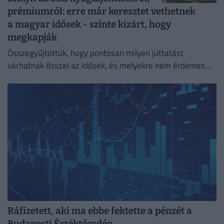
prémiumról: erre már keresztet vethetnek
a magyar idősek - szinte kizárt, hogy
megkapják
Összegyűjtöttük, hogy pontosan milyen juttatást
várhatnak ősszel az idősek, és melyekre nem érdemes
idén számítaniuk.
Ráfizetett, aki ma ebbe fektette a pénzét a
Budapesti Értéktőzsdén