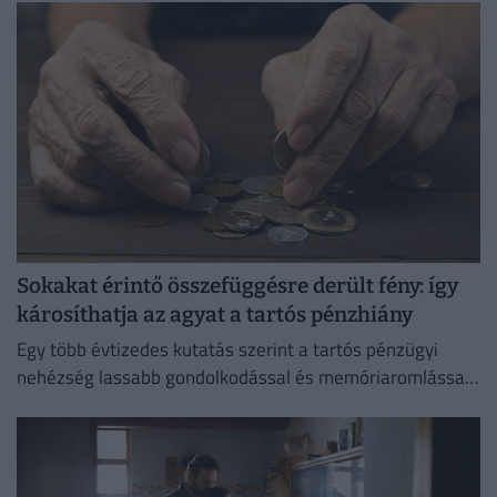
Sokakat érintő összefüggésre derült fény: így
károsíthatja az agyat a tartós pénzhiány
Egy több évtizedes kutatás szerint a tartós pénzügyi
nehézség lassabb gondolkodással és memóriaromlással
járhat.