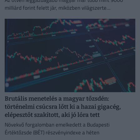
milliárd forint felett jár, miközben világszerte
robbanásszerűen nő a szupergazdagok száma. Mutatjuk!
Brutális menetelés a magyar tőzsdén:
történelmi csúcsra lőtt ki a hazai gigacég,
elépesztőt szakított, aki jó lóra tett
Növekvő forgalomban emelkedett a Budapesti
Értéktőzsde (BÉT) részvényindexe a héten