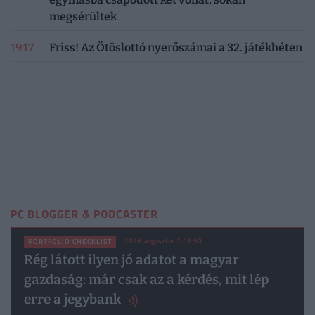
megsérültek
19:17
Friss! Az Ötöslottó nyerőszámai a 32. játékhéten
PC BLOGGER & PODCASTER
2026. augusztus 7. 16:50
PORTFOLIO CHECKLIST
Rég látott ilyen jó adatot a magyar
gazdaság: már csak az a kérdés, mit lép
erre a jegybank