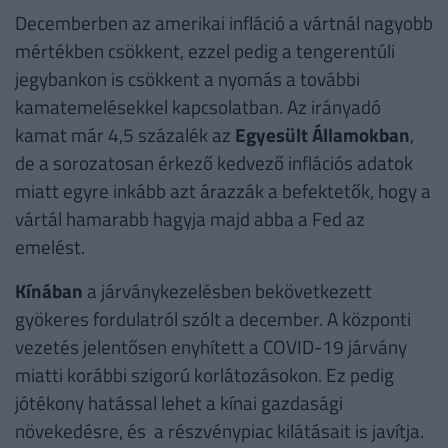
Decemberben az amerikai infláció a vártnál nagyobb
mértékben csökkent, ezzel pedig a tengerentúli
jegybankon is csökkent a nyomás a további
kamatemelésekkel kapcsolatban. Az irányadó
kamat már 4,5 százalék az
Egyesült Államokban
,
de a sorozatosan érkező kedvező inflációs adatok
miatt egyre inkább azt árazzák a befektetők, hogy a
vártál hamarabb hagyja majd abba a Fed az
emelést.
Kínában
a járványkezelésben bekövetkezett
gyökeres fordulatról szólt a december. A központi
vezetés jelentősen enyhített a COVID-19 járvány
miatti korábbi szigorú korlátozásokon. Ez pedig
jótékony hatással lehet a kínai gazdasági
növekedésre, és a részvénypiac kilátásait is javítja.