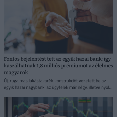
Fontos bejelentést tett az egyik hazai bank: így
kaszálhatnak 1,8 milliós prémiumot az élelmes
magyarok
Új, rugalmas lakástakarék-konstrukciót vezetett be az
egyik hazai nagybank: az ügyfelek már négy, illetve nyolc
év elteltével is kivehetik a pénzüket előre meghatározott
hozammal.