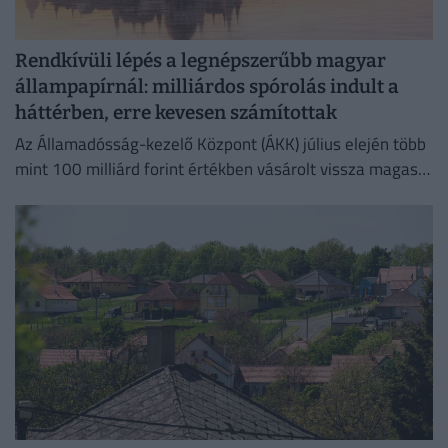
Rendkívüli lépés a legnépszerűbb magyar
állampapírnál: milliárdos spórolás indult a
háttérben, erre kevesen számítottak
Az Államadósság-kezelő Központ (ÁKK) július elején több
mint 100 milliárd forint értékben vásárolt vissza magas
kamatozású Fix Magyar Állampapírokat.