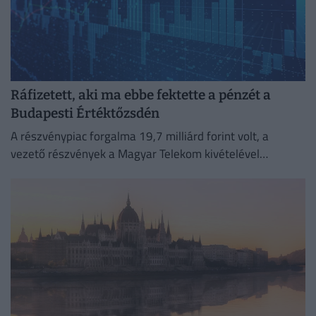
Ráfizetett, aki ma ebbe fektette a pénzét a
Budapesti Értéktőzsdén
A részvénypiac forgalma 19,7 milliárd forint volt, a
vezető részvények a Magyar Telekom kivételével
gyengültek az előző napi záráshoz képest.