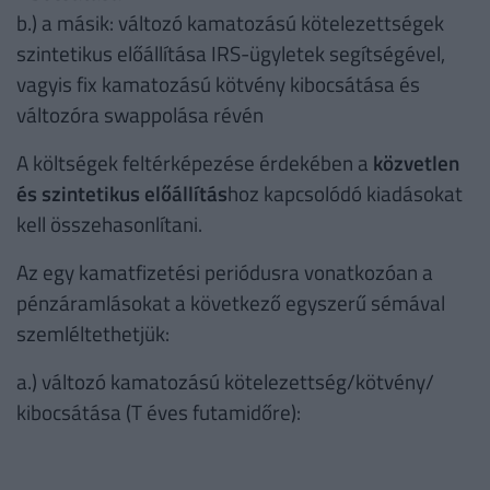
b.) a másik: változó kamatozású kötelezettségek
szintetikus előállítása IRS-ügyletek segítségével,
vagyis fix kamatozású kötvény kibocsátása és
változóra swappolása révén
A költségek feltérképezése érdekében a
közvetlen
és szintetikus előállítás
hoz kapcsolódó kiadásokat
kell összehasonlítani.
Az egy kamatfizetési periódusra vonatkozóan a
pénzáramlásokat a következő egyszerű sémával
szemléltethetjük:
a.) változó kamatozású kötelezettség/kötvény/
kibocsátása (T éves futamidőre):