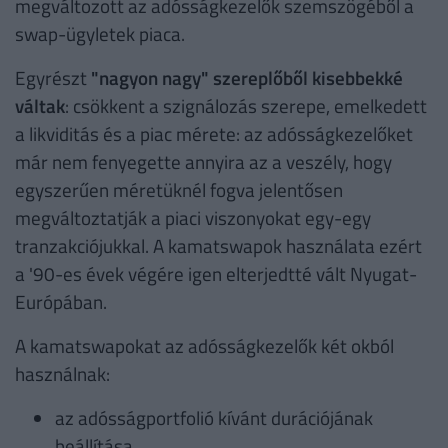
megváltozott az adósságkezelők szemszögéből a
swap-ügyletek piaca.
Egyrészt
"nagyon nagy" szereplőből kisebbekké
váltak
: csökkent a szignálozás szerepe, emelkedett
a likviditás és a piac mérete: az adósságkezelőket
már nem fenyegette annyira az a veszély, hogy
egyszerűen méretüknél fogva jelentősen
megváltoztatják a piaci viszonyokat egy-egy
tranzakciójukkal. A kamatswapok használata ezért
a '90-es évek végére igen elterjedtté vált Nyugat-
Európában.
A kamatswapokat az adósságkezelők két okból
használnak:
az adósságportfolió kívánt durációjának
beállítása,