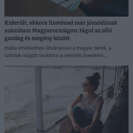
Kiderült, ekkora fizetéssel már jómódúnak
számítasz Magyarországon: tágul az olló
gazdag és szegény között
Hiába emelkednek látványosan a magyar bérek, a
számok mögött továbbra is jelentős jövedelmi
különbségek húzódnak meg.