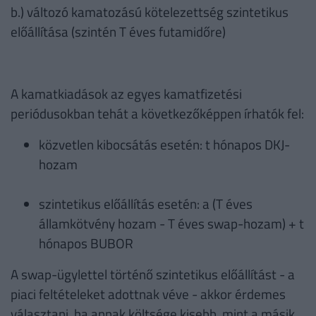
b.) változó kamatozású kötelezettség szintetikus
előállítása (szintén T éves futamidőre)
A kamatkiadások az egyes kamatfizetési
periódusokban tehát a következőképpen írhatók fel:
közvetlen kibocsátás esetén: t hónapos DKJ-
hozam
szintetikus előállítás esetén: a (T éves
államkötvény hozam - T éves swap-hozam) + t
hónapos BUBOR
A swap-ügylettel történő szintetikus előállítást - a
piaci feltételeket adottnak véve - akkor érdemes
választani, ha annak költsége kisebb, mint a másik