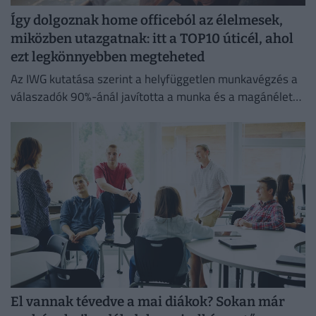
Így dolgoznak home officeból az élelmesek,
miközben utazgatnak: itt a TOP10 úticél, ahol
ezt legkönnyebben megteheted
Az IWG kutatása szerint a helyfüggetlen munkavégzés a
válaszadók 90%-ánál javította a munka és a magánélet
egyensúlyát, míg 80%-uk produktívabbnak érzi magát.
El vannak tévedve a mai diákok? Sokan már