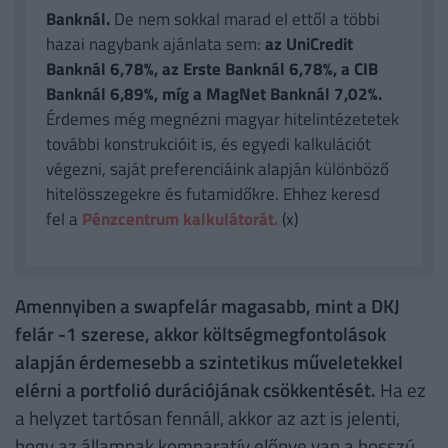
Banknál.
De nem sokkal marad el ettől a többi
hazai nagybank ajánlata sem:
az UniCredit
Banknál 6,78%, az Erste Banknál 6,78%, a CIB
Banknál 6,89%, míg a MagNet Banknál 7,02%.
Érdemes még megnézni magyar hitelintézetetek
további konstrukcióit is, és egyedi kalkulációt
végezni, saját preferenciáink alapján különböző
hitelösszegekre és futamidőkre. Ehhez keresd
fel a
Pénzcentrum kalkulátorát.
(x)
Amennyiben a swapfelár magasabb, mint a DKJ
felár -1 szerese, akkor költségmegfontolások
alapján érdemesebb a szintetikus műveletekkel
elérni a portfolió durációjának csökkentését.
Ha ez
a helyzet tartósan fennáll, akkor az azt is jelenti,
hogy az államnak komparatív előnye van a hosszú