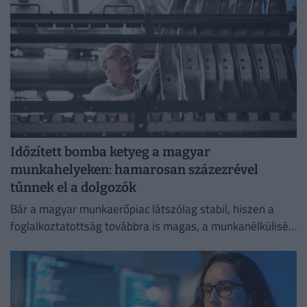
Időzített bomba ketyeg a magyar
munkahelyeken: hamarosan százezrével
tűnnek el a dolgozók
Bár a magyar munkaerőpiac látszólag stabil, hiszen a
foglalkoztatottság továbbra is magas, a munkanélküliség
pedig nem emelkedik drámai mértékben.