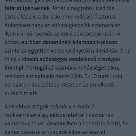
felárat igényelnek
. Tehát a nagyobb likviditás
biztosítása is a duráció emelkedését ösztönzi.
Különösen nagy az adósságkezelők számára az
ilyen irányú nyomás az euró bevezetése után. A
közös,
euróban denominált állampapír-piacon
szinte az egyetlen versenytényező a likviditás
. S ez
főleg a
kisebb adóssággal rendelkező országok
(mint pl. Portugália) számára nehézséget okoz
,
részben a megfelelő méretű (kb. 5-10 mrd Euró)
sorozatok kibocsátása, részben az emelkedő
duráció miatt.
A kisebb országok számára a duráció
csökkentésére így előszeretettel használnak
kamatswapokat. Amennyiben a hosszú lejáratú, fix
kamatozású állampapírok kibocsátásával