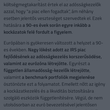
költségmegtakarítást értek el az adósságkezelők
azzal, hogy "a piac ellen fogadtak", ám néhány
esetben jelentős veszteséget szenvedtek el. Ezek
hatására
a 90-es évek során egyre inkább a
kockázatok felé fordult a figyelem
.
Európában is gyökeresen változott a helyzet a 90-
es években.
Nagy lökést adott az IRS piac
fejlődésének az adósságkezelés korszerűsödése,
valamint az eurózóna létrejötte.
Egyrészt a
független államadósság-kezelők létrejötte
,
valamint
a benchmark portfoliók megjelenése
ösztönözte ezt a folyamatot. Emellett nőtt az igény
a kockázatkezelés és a likviditás biztosítására
szolgáló eszközök függetlenítésére. Végül, de nem
utolsósorban az euró bevezetésével jelentősen