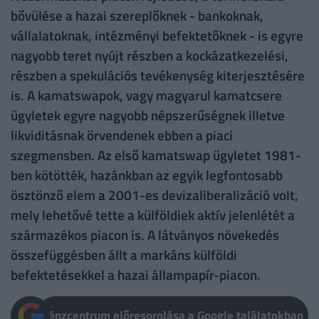
bővülése a hazai szereplőknek - bankoknak,
vállalatoknak, intézményi befektetőknek - is egyre
nagyobb teret nyújt részben a kockázatkezelési,
részben a spekulációs tevékenység kiterjesztésére
is. A kamatswapok, vagy magyarul kamatcsere
ügyletek egyre nagyobb népszerűségnek illetve
likviditásnak örvendenek ebben a piaci
szegmensben. Az első kamatswap ügyletet 1981-
ben kötötték, hazánkban az egyik legfontosabb
ösztönző elem a 2001-es devizaliberalizáció volt,
mely lehetővé tette a külföldiek aktív jelenlétét a
származékos piacon is. A látványos növekedés
összefüggésben állt a markáns külföldi
befektetésekkel a hazai állampapír-piacon.
Pénzcentrum előresorolása a Google találatokban