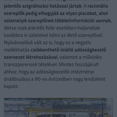
jelentős szignálozási hatással jártak
. A
racionális
szereplők pedig elhagyják az olyan piacokat, ahol
valamelyik szereplőnek többletinformációi vannak
,
illetve csak jelentős felár esetében hajlandóak
továbbra is üzleteket kötni az illető szereplővel.
Nyilvánvalóvá vált az is, hogy ez a negatív
mellékhatás
csökkenthető önálló adósságkezelő
szervezet létrehozásával
, valamint a működés
transzparenssé tételével. Mindez hozzájárult
ahhoz, hogy az adósságkezelők intézményi
önállósulása a 90-es évtizedben nagy lendületet
kapott.