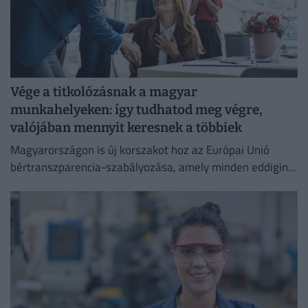
Vége a titkolózásnak a magyar
munkahelyeken: így tudhatod meg végre,
valójában mennyit keresnek a többiek
Magyarországon is új korszakot hoz az Európai Unió
bértranszparencia-szabályozása, amely minden eddiginél
átláthatóbbá teszi a vállalati javadalmazást: