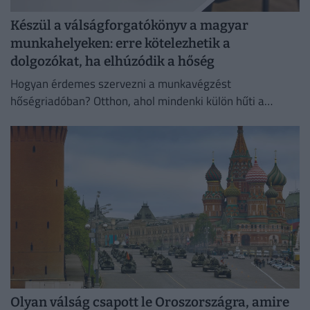
Készül a válságforgatókönyv a magyar
munkahelyeken: erre kötelezhetik a
dolgozókat, ha elhúzódik a hőség
Hogyan érdemes szervezni a munkavégzést
hőségriadóban? Otthon, ahol mindenki külön hűti a
lakását, vagy egy korszerű, energiahatékony
irodaházban, ahol a hűtés központilag működik.
Olyan válság csapott le Oroszországra, amire