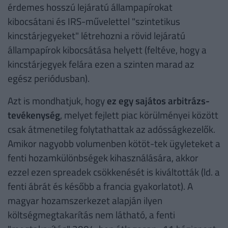
érdemes hosszú lejáratú állampapírokat
kibocsátani és IRS-művelettel "szintetikus
kincstárjegyeket" létrehozni a rövid lejáratú
állampapírok kibocsátása helyett (feltéve, hogy a
kincstárjegyek felára ezen a szinten marad az
egész periódusban).
Azt is mondhatjuk, hogy
ez egy sajátos arbitrázs-
tevékenység
, melyet fejlett piac körülményei között
csak átmenetileg folytathattak az adósságkezelők.
Amikor nagyobb volumenben kötöt-tek ügyleteket a
fenti hozamkülönbségek kihasználására, akkor
ezzel ezen spreadek csökkenését is kiváltották (ld. a
fenti ábrát és később a francia gyakorlatot). A
magyar hozamszerkezet alapján ilyen
költségmegtakarítás nem látható, a fenti