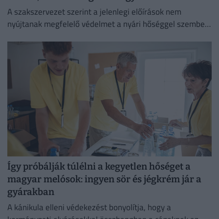
A szakszervezet szerint a jelenlegi előírások nem
nyújtanak megfelelő védelmet a nyári hőséggel szemben,
ezért aláírásgyűjtést indítottak a dolgozók egészségének
védelmében.
Így próbálják túlélni a kegyetlen hőséget a
magyar melósok: ingyen sör és jégkrém jár a
gyárakban
A kánikula elleni védekezést bonyolítja, hogy a