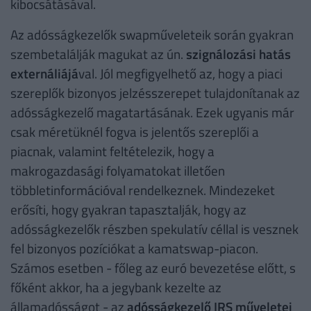
kibocsátásával.
Az adósságkezelők swapműveleteik során gyakran
szembetalálják magukat az ún.
szignálozási hatás
externáliájá
val. Jól megfigyelhető az, hogy a piaci
szereplők bizonyos jelzésszerepet tulajdonítanak az
adósságkezelő magatartásának. Ezek ugyanis már
csak méretüknél fogva is jelentős szereplői a
piacnak, valamint feltételezik, hogy a
makrogazdasági folyamatokat illetően
többletinformációval rendelkeznek. Mindezeket
erősíti, hogy gyakran tapasztalják, hogy az
adósságkezelők részben spekulatív céllal is vesznek
fel bizonyos pozíciókat a kamatswap-piacon.
Számos esetben - főleg az euró bevezetése előtt, s
főként akkor, ha a jegybank kezelte az
államadósságot - az
adósságkezelő IRS műveletei