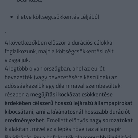
illetve költségcsökkentés céljából
.
A következőkben először a durációs célokkal
foglalkozunk, majd a költségcsökkentési célt
vizsgáljuk.
A legtöbb olyan országban, ahol az eurót
bevezették (vagy bevezetésére készülnek) az
adósságkezelők egy dilemmával szembesültek:
részben
a megújítási kockázat csökkentése
érdekében célszerű hosszú lejáratú állampapírokat
kibocsátani, ami a kívánatosnál hosszabb durációt
eredményezhet
. Emellett előnyös
nagy sorozatokat
kialakítani, mivel ez a lépés növeli az állampapír
likviditását, így a befektetők
alacsonyabb likviditási