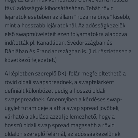
távú adósságok kibocsátásában. Tehát rövid
lejáratok esetében az állam "hozamelőnye" kisebb,
mint a hosszabb lejáratoknál. Az adósságkezelők
első swapműveleteit ezen folyamatokra alapozva
indították pl. Kanadában, Svédországban és
Dániában és Franciaországban is. (Ld. részletesen a
következő fejezetet.)
A képletben szereplő DKJ-felár megfeleltethető a
rövid oldali swapspreadnek, a swapfelárként
definiált különbözet pedig a hosszú oldali
swapspreadnek. Amennyiben a kérdéses swap-
ügylet futamideje alatt a swap spread jövőbeli,
várható alakulása azzal jellemezhető, hogy a
hosszú oldali swap spread magasabb a rövid
oldalon szereplő felárnál, az adósságkezelőnek