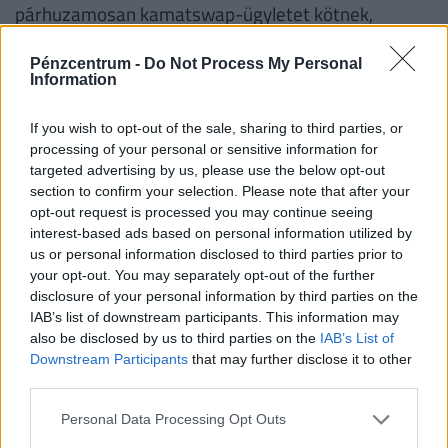
párhuzamosan kamatswap-ügyletet kötnek,
amelyben fix kamatokat fizet a pénzügyi közvetítő,
Pénzcentrum -
Do Not Process My Personal
s az adósságkezelő ezért cserébe változó
Information
kamatokat fizet, akkor a két ügylet eredménye -
nettó pénzáramlásokat tekintve, s nem számítva a
If you wish to opt-out of the sale, sharing to third parties, or
partner-, és jogi kockázatokat, valamint az
processing of your personal or sensitive information for
targeted advertising by us, please use the below opt-out
automatikus megújítódást - megegyezik egy
section to confirm your selection. Please note that after your
diszkontkincstárjegy kibocsátásával. Az alábbi
opt-out request is processed you may continue seeing
táblázaton látható a swap-ügyletek hatása az
interest-based ads based on personal information utilized by
us or personal information disclosed to third parties prior to
adósságportfolió durációjára.
your opt-out. You may separately opt-out of the further
disclosure of your personal information by third parties on the
IAB’s list of downstream participants. This information may
also be disclosed by us to third parties on the
IAB’s List of
Jól látható, hogy Dánia, Finnország, Írország,
Downstream Participants
that may further disclose it to other
Portugália és Svédország esetében a swap-
third parties.
ügyletekkel rövidítették a portfoliót. A swap-
Personal Data Processing Opt Outs
ügyletek elsősorban arra szolgáltak, hogy a