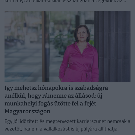
kormányzati elvárásokkal összhangban a cégeknek az
energiafogyasztásukat is mérsékelniük kell.
Így mehetsz hónapokra is szabadságra
anélkül, hogy rámenne az állásod: új
munkahelyi fogás ütötte fel a fejét
Magyarországon
Egy jól időzített és megtervezett karrierszünet nemcsak a
vezetőt, hanem a vállalkozást is új pályára állíthatja.