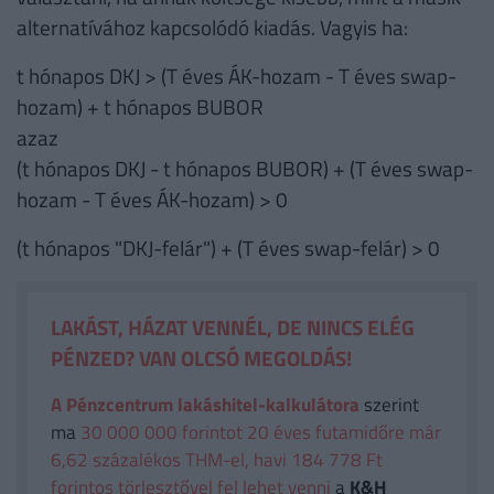
alternatívához kapcsolódó kiadás. Vagyis ha:
t hónapos DKJ > (T éves ÁK-hozam - T éves swap-
hozam) + t hónapos BUBOR
azaz
(t hónapos DKJ - t hónapos BUBOR) + (T éves swap-
hozam - T éves ÁK-hozam) > 0
(t hónapos "DKJ-felár") + (T éves swap-felár) > 0
LAKÁST, HÁZAT VENNÉL, DE NINCS ELÉG
PÉNZED? VAN OLCSÓ MEGOLDÁS!
A Pénzcentrum lakáshitel-kalkulátora
szerint
ma
30 000 000 forintot 20 éves futamidőre már
6,62 százalékos THM-el, havi 184 778 Ft
forintos törlesztővel fel lehet venni
a
K&H