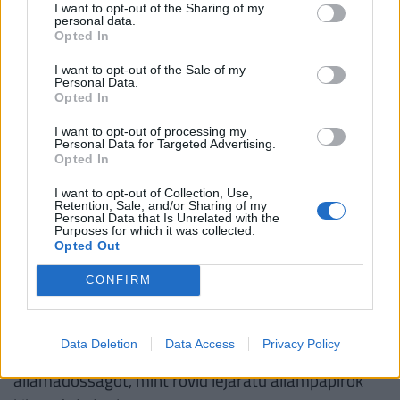
I want to opt-out of the Sharing of my
kibocsátási szerkezettől függetlenül kialakíthassák
personal data.
a kockázatkezelés által meghatározott optimális
Opted In
portfoliót.
I want to opt-out of the Sale of my
Personal Data.
Opted In
A kamatswap-ügyletek alkalmazására több
országban - pl. Svédországban - költségcsökkentési
I want to opt-out of processing my
Personal Data for Targeted Advertising.
(kamatkiadás mérséklési) szempontokból került sor.
Opted In
Sok esetben az államnak "komparatív előnye van a
I want to opt-out of Collection, Use,
hosszú lejáratú, hazai pénznemben denominált
Retention, Sale, and/or Sharing of my
Personal Data that Is Unrelated with the
kötvények kibocsátásában". Ez azt jelentheti, hogy
Purposes for which it was collected.
Opted Out
ha hosszú lejáratú kötvényt bocsát ki az
adósságkezelő, majd egy swap-ügylet révén a fix
CONFIRM
kamatok helyett változó (3, vagy 6 hónapos
bankközi) kamatokat fizet, végeredményben
Data Deletion
Data Access
Privacy Policy
alacsonyabb kamatok mellett finanszírozhatja az
államadósságot, mint rövid lejáratú állampapírok