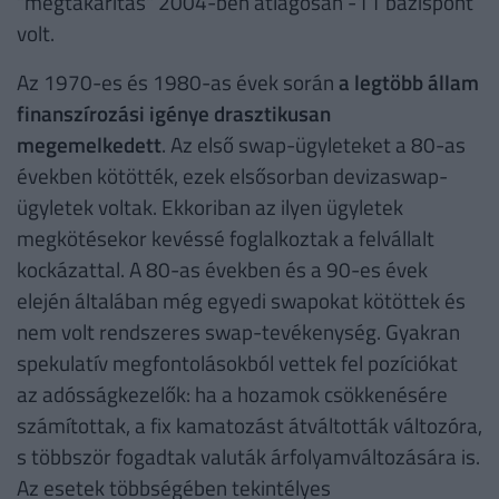
"megtakarítás" 2004-ben átlagosan -11 bázispont
volt.
Az 1970-es és 1980-as évek során
a legtöbb állam
finanszírozási igénye drasztikusan
megemelkedett
. Az első swap-ügyleteket a 80-as
években kötötték, ezek elsősorban devizaswap-
ügyletek voltak. Ekkoriban az ilyen ügyletek
megkötésekor kevéssé foglalkoztak a felvállalt
kockázattal. A 80-as években és a 90-es évek
elején általában még egyedi swapokat kötöttek és
nem volt rendszeres swap-tevékenység. Gyakran
spekulatív megfontolásokból vettek fel pozíciókat
az adósságkezelők: ha a hozamok csökkenésére
számítottak, a fix kamatozást átváltották változóra,
s többször fogadtak valuták árfolyamváltozására is.
Az esetek többségében tekintélyes