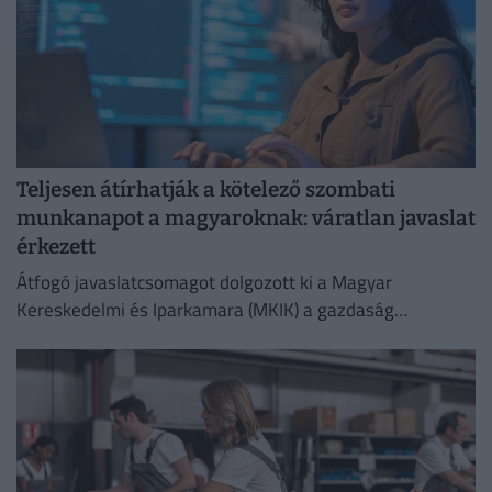
Teljesen átírhatják a kötelező szombati
munkanapot a magyaroknak: váratlan javaslat
érkezett
Átfogó javaslatcsomagot dolgozott ki a Magyar
Kereskedelmi és Iparkamara (MKIK) a gazdaság
működőképességének megőrzése és az energiaválság
kezelése érdekében.