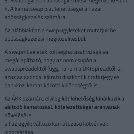
3. Swap ügyletek adósságkezelési megközelítésből
4. A kamatswap piac lehetőségei a hazai
adósságkezelés számára.
Az alábbiakban a swap ügyleteket mutatjuk be
adósságkezelési megközelítésből.
A swapműveletek költséghatását vizsgálva
megállapítható, hogy az nem csupán a
swapspreadektől függ, hanem a DKJ spreadtől is,
azaz az azonos lejáratú diszkont kincstárjegy és
bankközi kamat közötti különbségtől is.
Az ÁKK számára elvileg
két lehetőség kínálkozik a
változó kamatozású kötelezettségei arányának
növelésére
:
a.) az egyik: változó kamatozású kötvények
kibocsátása