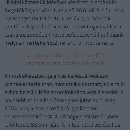
Hivatal közreműködésével készített jelentés két
forgatókönyvet vázolt: az első 36.6 milliárd forintos
nyereséget mutat a 2004-es évre, a második -
szintén elképzelhető verzió - szerint ugyanakkor a
csatlakozás évében nettó befizetővé válhat hazánk,
melynek mértéke 46.2 milliárd forintot tehet ki.
A legfrissebb hírek, időrendben ITT!
Kövess minket a Google Hírek-ben is!
A most elkészített jelentés kevésbé kedvező
számokat tartalmaz, mint amit a kormány az elmúlt
évben becsült. Még az optimistább verzió szerint is
kevesebb mint a fele összeghez jutna az ország
2004-ben, a csatlakozási tárgyalásokon
tervezetthez képest. A költségvetési törvényben
lefektetett 83.6 milliárd forintos nettó bevételhez