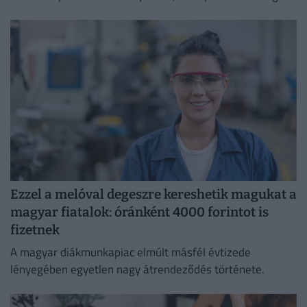
átláthatóbbá teszi a vállalati javadalmazást:
Ezzel a melóval degeszre kereshetik magukat a
magyar fiatalok: óránként 4000 forintot is
fizetnek
A magyar diákmunkapiac elmúlt másfél évtizede
lényegében egyetlen nagy átrendeződés története.