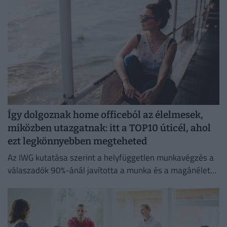
Így dolgoznak home officeból az élelmesek,
miközben utazgatnak: itt a TOP10 úticél, ahol
ezt legkönnyebben megteheted
Az IWG kutatása szerint a helyfüggetlen munkavégzés a
válaszadók 90%-ánál javította a munka és a magánélet
egyensúlyát, míg 80%-uk produktívabbnak érzi magát.