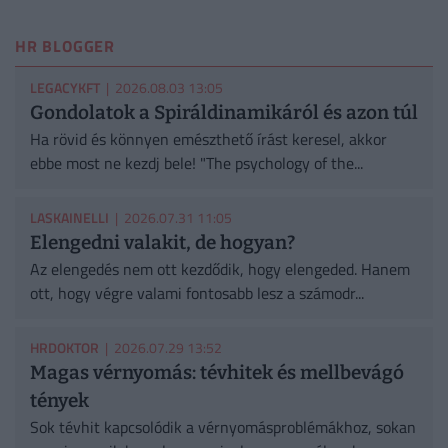
HR BLOGGER
LEGACYKFT
| 2026.08.03 13:05
Gondolatok a Spiráldinamikáról és azon túl
Ha rövid és könnyen emészthető írást keresel, akkor
ebbe most ne kezdj bele! "The psychology of the...
LASKAINELLI
| 2026.07.31 11:05
Elengedni valakit, de hogyan?
Az elengedés nem ott kezdődik, hogy elengeded. Hanem
ott, hogy végre valami fontosabb lesz a számodr...
HRDOKTOR
| 2026.07.29 13:52
Magas vérnyomás: tévhitek és mellbevágó
tények
Sok tévhit kapcsolódik a vérnyomásproblémákhoz, sokan