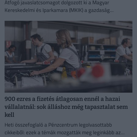
Átfogó javaslatcsomagot dolgozott ki a Magyar
Kereskedelmi és Iparkamara (MKIK) a gazdaság
működőképességének megőrzése és az energiaválság
kezelése érdekében.
900 ezres a fizetés átlagosan ennél a hazai
vállalatnál: sok álláshoz még tapasztalat sem
kell
Heti összefoglaló a Pénzcentrum legolvasottabb
cikkeiből: ezek a témák mozgatták meg leginkább az