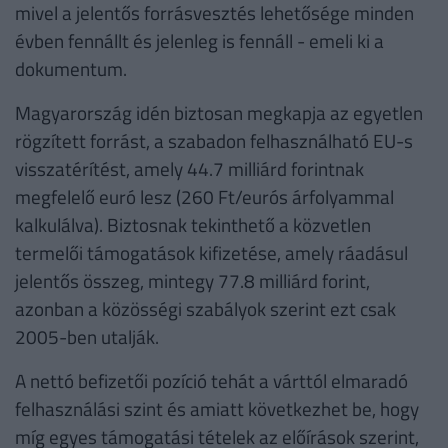
mivel a jelentős forrásvesztés lehetősége minden
évben fennállt és jelenleg is fennáll - emeli ki a
dokumentum.
Magyarország idén biztosan megkapja az egyetlen
rögzített forrást, a szabadon felhasználható EU-s
visszatérítést, amely 44.7 milliárd forintnak
megfelelő euró lesz (260 Ft/eurós árfolyammal
kalkulálva). Biztosnak tekinthető a közvetlen
termelői támogatások kifizetése, amely ráadásul
jelentős összeg, mintegy 77.8 milliárd forint,
azonban a közösségi szabályok szerint ezt csak
2005-ben utalják.
A nettó befizetői pozíció tehát a várttól elmaradó
felhasználási szint és amiatt következhet be, hogy
míg egyes támogatási tételek az előírások szerint,