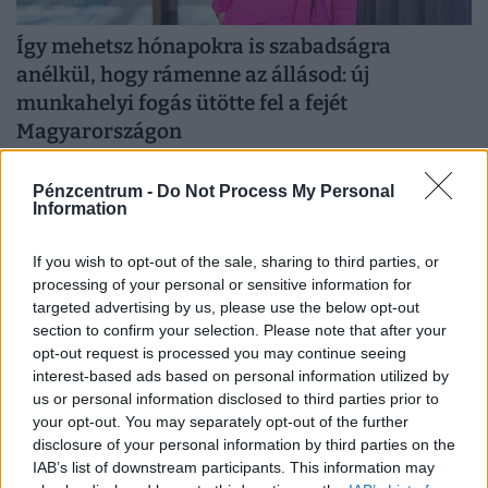
Így mehetsz hónapokra is szabadságra
anélkül, hogy rámenne az állásod: új
munkahelyi fogás ütötte fel a fejét
Magyarországon
Egy jól időzített és megtervezett karrierszünet nemcsak a
vezetőt, hanem a vállalkozást is új pályára állíthatja.
Pénzcentrum -
Do Not Process My Personal
Information
If you wish to opt-out of the sale, sharing to third parties, or
processing of your personal or sensitive information for
targeted advertising by us, please use the below opt-out
section to confirm your selection. Please note that after your
opt-out request is processed you may continue seeing
interest-based ads based on personal information utilized by
us or personal information disclosed to third parties prior to
your opt-out. You may separately opt-out of the further
disclosure of your personal information by third parties on the
IAB’s list of downstream participants. This information may