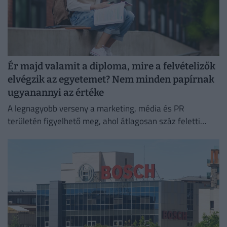
Ér majd valamit a diploma, mire a felvételizők
elvégzik az egyetemet? Nem minden papírnak
ugyanannyi az értéke
A legnagyobb verseny a marketing, média és PR
területén figyelhető meg, ahol átlagosan száz feletti
jelentkező juthat egy pályakezdő állásra.