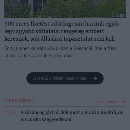
900 ezres fizetést ad átlagosan hazánk egyik
legnagyobb vállalata: rengeteg embert
keresnek, sok álláshoz tapasztalat sem kell
Ennyit lehet keresni 2026-ban a Boschnál: íme a friss
adatok a létszámról és a bérekről.
A HRCENTRUM rovat cikkei
FRISS HÍREK
Több friss hír
21:03
A közönség járt jól: kikapott a Fradi a Realtól, de
nincs oka szégyenkezni