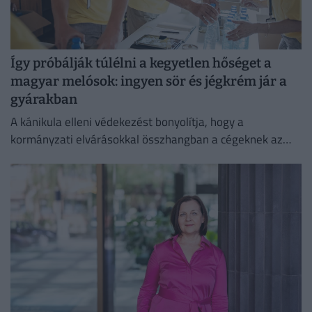
Így próbálják túlélni a kegyetlen hőséget a
magyar melósok: ingyen sör és jégkrém jár a
gyárakban
A kánikula elleni védekezést bonyolítja, hogy a
kormányzati elvárásokkal összhangban a cégeknek az
energiafogyasztásukat is mérsékelniük kell.