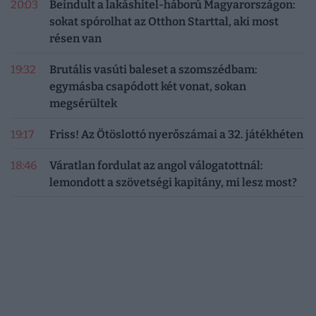
20:03
Beindult a lakáshitel-háború Magyarországon:
sokat spórolhat az Otthon Starttal, aki most
résen van
19:32
Brutális vasúti baleset a szomszédbam:
egymásba csapódott két vonat, sokan
megsérültek
19:17
Friss! Az Ötöslottó nyerőszámai a 32. játékhéten
18:46
Váratlan fordulat az angol válogatottnál:
lemondott a szövetségi kapitány, mi lesz most?