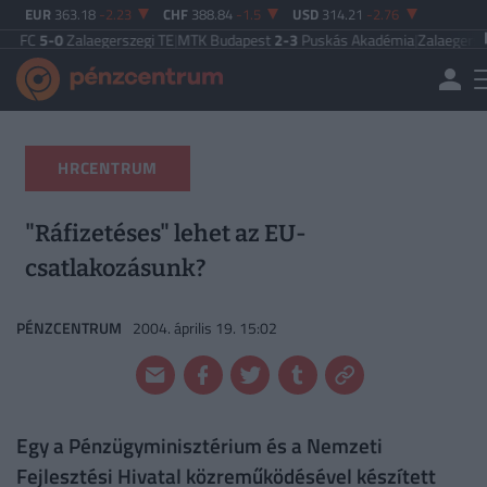
EUR
363.18
-2.23
CHF
388.84
-1.5
USD
314.21
-2.76
Zalaegerszegi TE
|
MTK Budapest
2-3
Puskás Akadémia
|
Zalaegerszegi TE
5-2
HRCENTRUM
"Ráfizetéses" lehet az EU-
csatlakozásunk?
PÉNZCENTRUM
2004. április 19. 15:02
Egy a Pénzügyminisztérium és a Nemzeti
Fejlesztési Hivatal közreműködésével készített