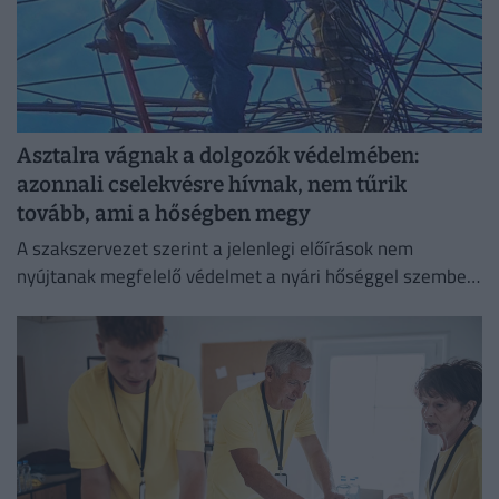
Asztalra vágnak a dolgozók védelmében:
azonnali cselekvésre hívnak, nem tűrik
tovább, ami a hőségben megy
A szakszervezet szerint a jelenlegi előírások nem
nyújtanak megfelelő védelmet a nyári hőséggel szemben,
ezért aláírásgyűjtést indítottak a dolgozók egészségének
védelmében.