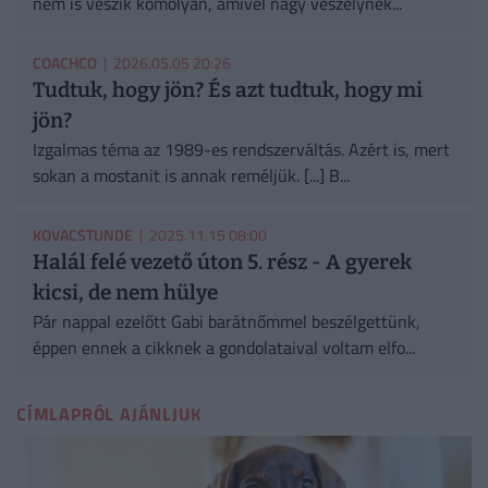
nem is veszik komolyan, amivel nagy veszélynek...
COACHCO
| 2026.05.05 20:26
Tudtuk, hogy jön? És azt tudtuk, hogy mi
jön?
Izgalmas téma az 1989-es rendszerváltás. Azért is, mert
sokan a mostanit is annak reméljük. [...] B...
KOVACSTUNDE
| 2025.11.15 08:00
Halál felé vezető úton 5. rész - A gyerek
kicsi, de nem hülye
Pár nappal ezelőtt Gabi barátnőmmel beszélgettünk,
éppen ennek a cikknek a gondolataival voltam elfo...
CÍMLAPRÓL AJÁNLJUK