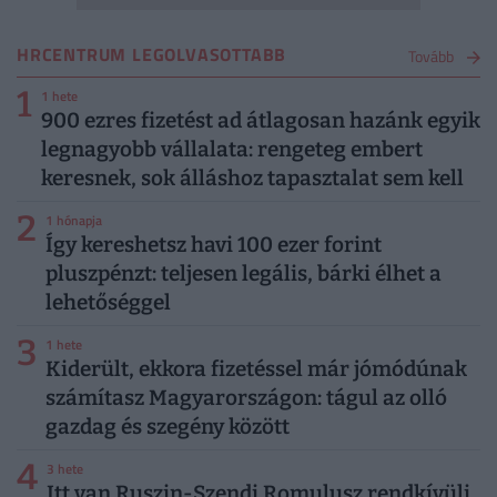
HRCENTRUM LEGOLVASOTTABB
Tovább
1
1 hete
900 ezres fizetést ad átlagosan hazánk egyik
legnagyobb vállalata: rengeteg embert
keresnek, sok álláshoz tapasztalat sem kell
2
1 hónapja
Így kereshetsz havi 100 ezer forint
pluszpénzt: teljesen legális, bárki élhet a
lehetőséggel
3
1 hete
Kiderült, ekkora fizetéssel már jómódúnak
számítasz Magyarországon: tágul az olló
gazdag és szegény között
4
3 hete
Itt van Ruszin-Szendi Romulusz rendkívüli