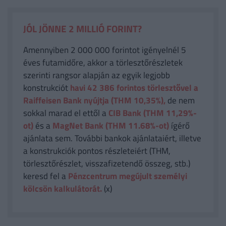
JÓL JÖNNE 2 MILLIÓ FORINT?
Amennyiben 2 000 000 forintot igényelnél 5
éves futamidőre, akkor a törlesztőrészletek
szerinti rangsor alapján az egyik legjobb
konstrukciót
havi 42 386
forintos törlesztővel a
Raiffeisen Bank nyújtja (THM 10,35%),
de nem
sokkal marad el ettől a
CIB Bank (THM 11,29%-
ot)
és a
MagNet Bank (THM 11.68%-ot)
ígérő
ajánlata sem. További bankok ajánlataiért, illetve
a konstrukciók pontos részleteiért (THM,
törlesztőrészlet, visszafizetendő összeg, stb.)
keresd fel a
Pénzcentrum megújult személyi
kölcsön kalkulátorát.
(x)