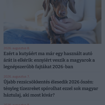
2026. augusztus 8.
Ezért a kutyáért ma már egy használt autó
árát is elkérik: ennyiért veszik a magyarok a
legnépszerűbb fajtákat 2026-ban
2026. augusztus 7.
Újabb rezsicsökkentés élesedik 2026 őszén:
tényleg tízezreket spórolhat ezzel sok magyar
háztulaj, aki most kivár?
2026. augusztus 8.