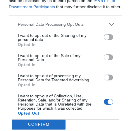
also be disclosed by us to third parties on the
IAB’s List of
Kegyetlen hetek várnak a dolgozó
Downstream Participants
that may further disclose it to other
magyarokra: életveszélyes csapdát rejt ez az
third parties.
időszak
Personal Data Processing Opt Outs
A tartós hőség nemcsak a komfortérzetet rontja, de
I want to opt-out of the Sharing of my
komoly fizikai és mentális terhet jelenthet a dolgozók
personal data.
számára.
Opted In
I want to opt-out of the Sale of my
Personal Data.
Opted In
I want to opt-out of processing my
Personal Data for Targeted Advertising.
Opted In
I want to opt-out of Collection, Use,
Retention, Sale, and/or Sharing of my
Personal Data that Is Unrelated with the
Purposes for which it was collected.
Opted Out
Időzített bomba ketyeg a magyar
CONFIRM
munkahelyeken: hamarosan százezrével