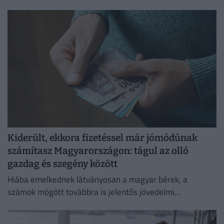
olvasókat.
Kiderült, ekkora fizetéssel már jómódúnak
számítasz Magyarországon: tágul az olló
gazdag és szegény között
Hiába emelkednek látványosan a magyar bérek, a
számok mögött továbbra is jelentős jövedelmi
különbségek húzódnak meg.