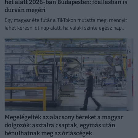
hét alatt 2026-ban Budapesten: főállásban is
durván megéri
Egy magyar ételfutár a TikTokon mutatta meg, mennyit
lehet keresni öt nap alatt, ha valaki szinte egész nap
szállítja a rendeléseket.
Megelégelték az alacsony béreket a magyar
dolgozók: asztalra csaptak, egymás után
bénulhatnak meg az óriáscégek