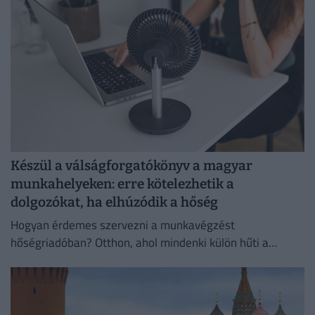
Készül a válságforgatókönyv a magyar
munkahelyeken: erre kötelezhetik a
dolgozókat, ha elhúzódik a hőség
Hogyan érdemes szervezni a munkavégzést
hőségriadóban? Otthon, ahol mindenki külön hűti a
lakását, vagy egy korszerű, energiahatékony
irodaházban, ahol a hűtés központilag működik.