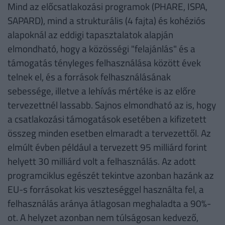
Mind az előcsatlakozási programok (PHARE, ISPA,
SAPARD), mind a strukturális (4 fajta) és kohéziós
alapoknál az eddigi tapasztalatok alapján
elmondható, hogy a közösségi "felajánlás" és a
támogatás tényleges felhasználása között évek
telnek el, és a források felhasználásának
sebessége, illetve a lehívás mértéke is az előre
tervezettnél lassabb. Sajnos elmondható az is, hogy
a csatlakozási támogatások esetében a kifizetett
összeg minden esetben elmaradt a tervezettől. Az
elmúlt évben például a tervezett 95 milliárd forint
helyett 30 milliárd volt a felhasználás. Az adott
programciklus egészét tekintve azonban hazánk az
EU-s forrásokat kis veszteséggel használta fel, a
felhasználás aránya átlagosan meghaladta a 90%-
ot. A helyzet azonban nem túlságosan kedvező,