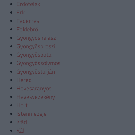
Erdőtelek
Erk
Fedémes
Feldebrő
Gyöngyöshalász
Gyöngyösoroszi
Gyöngyöspata
Gyöngyössolymos
Gyöngyöstarján
Heréd
Hevesaranyos
Hevesvezekény
Hort
Istenmezeje
Ivád
Kál