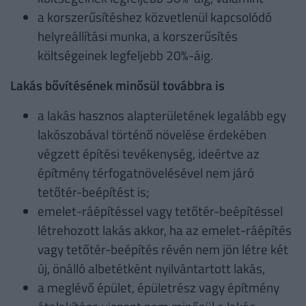
a korszerűsítéshez közvetlenül kapcsolódó
helyreállítási munka, a korszerűsítés
költségeinek legfeljebb 20%-áig.
Lakás bővítésének minősül továbbra is
a lakás hasznos alapterületének legalább egy
lakószobával történő növelése érdekében
végzett építési tevékenység, ideértve az
építmény térfogatnövelésével nem járó
tetőtér-beépítést is;
emelet-ráépítéssel vagy tetőtér-beépítéssel
létrehozott lakás akkor, ha az emelet-ráépítés
vagy tetőtér-beépítés révén nem jön létre két
új, önálló albetétként nyilvántartott lakás,
a meglévő épület, épületrész vagy építmény