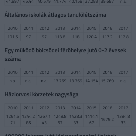
41.897
45.44
40.579
41.774
40.158
37.283
39.687
n.a.
Általános iskolák átlagos tanulólétszáma
2010
2011
2012
2013
2014
2015
2016
2017
101.5
97
97
113.6
118
120.4
117.2
112.8
Egy működő bölcsődei férőhelyre jutó 0-2 évesek
száma
2010
2011
2012
2013
2014
2015
2016
2017
n.a.
n.a.
n.a.
13.769
13.769
14.154
15.769
n.a.
Háziorvosi körzetek nagysága
2010
2011
2012
2013
2014
2015
2016
2017
1261.5
1244.2
1267.1
1248.8
1428.3
1414.1
1384.8
1679.2
71
86
43
57
33
67
33
100000 lakosra jutó kiskereskedelmi üzletek