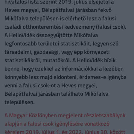
hivatalos lista szerint 2019. július elsejétől a
Heves megyei, Bélapátfalvai járásban fekvő
Mikófalva településen is elérhető lesz a falusi
családi otthonteremtési kedvezmény (falusi csok).
A HelloVidék összegyűjtötte Mikófalva
legfontosabb területei statisztikáit, legyen szó
társadalmi, gazdasági, vagy épp környezeti
statisztikákról, mutatókról. A HelloVidék bízik
benne, hogy ezekkel az információkkal a kezében
könnyebb lesz majd eldönteni, érdemes-e igénybe
venni a falusi csok-ot a Heves megyei,
Bélapátfalvai járásban található Mikófalva
településen.
A Magyar Közlönyben megjelent részletszabályok
alapján a falusi csok igénylésére vonatkozó
kérelem 2019. július 1. és 2022. június 30. között