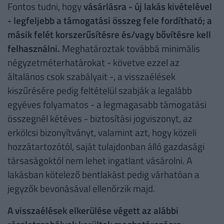
Fontos tudni, hogy
vásárlásra - új lakás kivételével
- legfeljebb a támogatási összeg fele fordítható; a
másik felét korszerűsítésre és/vagy bővítésre kell
felhasználni.
Meghatároztak továbbá minimális
négyzetméterhatárokat - követve ezzel az
általános csok szabályait -, a visszaélések
kiszűrésére pedig feltételül szabják a legalább
egyéves folyamatos - a legmagasabb támogatási
összegnél kétéves - biztosítási jogviszonyt, az
erkölcsi bizonyítványt, valamint azt, hogy közeli
hozzátartozótól, saját tulajdonban álló gazdasági
társaságoktól nem lehet ingatlant vásárolni. A
lakásban kötelező bentlakást pedig várhatóan a
jegyzők bevonásával ellenőrzik majd.
A visszaélések elkerülése végett az alábbi