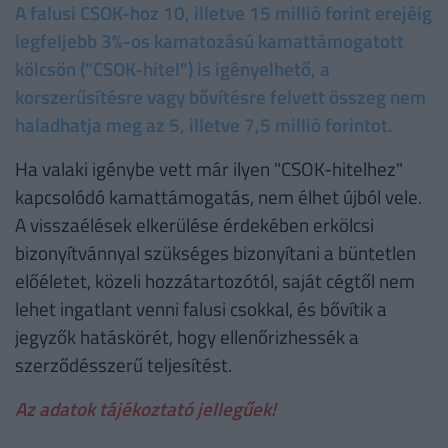
A falusi CSOK-hoz 10, illetve 15 millió forint erejéig
legfeljebb 3%-os kamatozású kamattámogatott
kölcsön ("CSOK-hitel") is igényelhető, a
korszerűsítésre vagy bővítésre felvett összeg nem
haladhatja meg az 5, illetve 7,5 millió forintot.
Ha valaki igénybe vett már ilyen "CSOK-hitelhez"
kapcsolódó kamattámogatás, nem élhet újból vele.
A visszaélések elkerülése érdekében erkölcsi
bizonyítvánnyal szükséges bizonyítani a büntetlen
előéletet, közeli hozzátartozótól, saját cégtől nem
lehet ingatlant venni falusi csokkal, és bővítik a
jegyzők hatáskörét, hogy ellenőrizhessék a
szerződésszerű teljesítést.
Az adatok tájékoztató jellegűek!