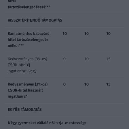
hitel
tartozáselengedéssel***
VISSZATÉRÍTENDŐ TÁMOGATÁS
Kamatmentes babaváró
10
10
10
hitel tartozáselengedés
nélkül***
Kedvezményes (3%-os)
0
10
15
CSOK-hitel új
ingatlanra*, vagy
Kedvezményes (3%-os)
0
10
15
CSOK-hitel használt
ingatlanra*
EGYÉB TÁMOGATÁS
Négy gyermeket vállaló nők szja-mentessége