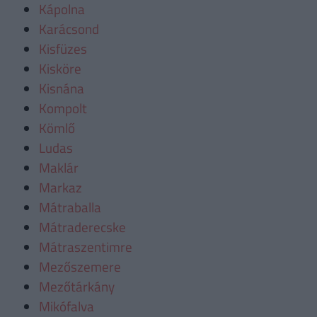
Kápolna
Karácsond
Kisfüzes
Kisköre
Kisnána
Kompolt
Kömlő
Ludas
Maklár
Markaz
Mátraballa
Mátraderecske
Mátraszentimre
Mezőszemere
Mezőtárkány
Mikófalva