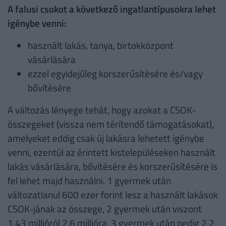
A falusi csokot a következő ingatlantípusokra lehet
igénybe venni:
használt lakás, tanya, birtokközpont
vásárlására
ezzel egyidejűleg korszerűsítésére és/vagy
bővítésére
A változás lényege tehát, hogy azokat a CSOK-
összegeket (vissza nem térítendő támogatásokat),
amelyeket eddig csak új lakásra lehetett igénybe
venni, ezentúl az érintett kistelepüléseken használt
lakás vásárlására, bővítésére és korszerűsítésére is
fel lehet majd használni. 1 gyermek után
változatlanul 600 ezer forint lesz a használt lakások
CSOK-jának az összege, 2 gyermek után viszont
1,43 millióról 2,6 millióra, 3 gyermek után pedig 2,2