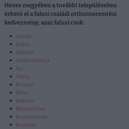
Heves megyében a további településeken
érhető el a falusi családi otthonteremtési
kedvezmény, azaz falusi csok:
Abasár
Adács
Aldebrő
Andornaktálya
Apc
Átány
Balaton
Bátor
Bekölce
Bélapátfalva
Besenyőtelek
Boconád