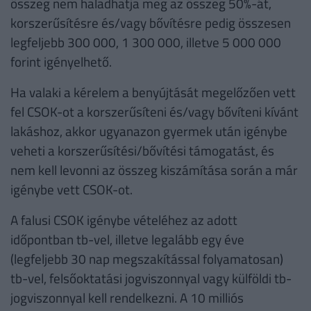
összeg nem haladhatja meg az összeg 50%-át,
korszerűsítésre és/vagy bővítésre pedig összesen
legfeljebb 300 000, 1 300 000, illetve 5 000 000
forint igényelhető.
Ha valaki a kérelem a benyújtását megelőzően vett
fel CSOK-ot a korszerűsíteni és/vagy bővíteni kívánt
lakáshoz, akkor ugyanazon gyermek után igénybe
veheti a korszerűsítési/bővítési támogatást, és
nem kell levonni az összeg kiszámítása során a már
igénybe vett CSOK-ot.
A falusi CSOK igénybe vételéhez az adott
időpontban tb-vel, illetve legalább egy éve
(legfeljebb 30 nap megszakítással folyamatosan)
tb-vel, felsőoktatási jogviszonnyal vagy külföldi tb-
jogviszonnyal kell rendelkezni. A 10 milliós