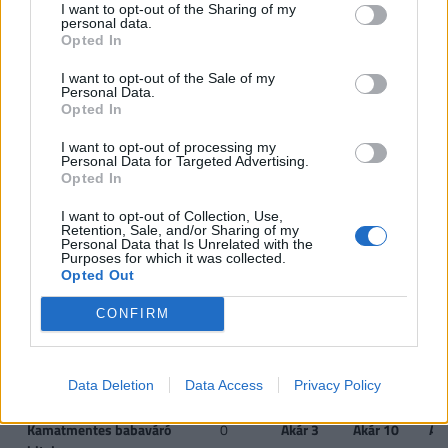
CSOK használt ingatlan
0,6
1,43
2,2
2
I want to opt-out of the Sharing of my
personal data.
vásárlására (nem
Opted In
kistelepülés)*, vagy
I want to opt-out of the Sale of my
Personal Data.
CSOK használt ingatlan
0,6
2,6
10
Opted In
vásárlására, bővítésére
és/vagy
I want to opt-out of processing my
korszerűsítésére
Personal Data for Targeted Advertising.
Opted In
(kistelepülés)*
I want to opt-out of Collection, Use,
Jelzáloghitel-
0
1
4
1 
Retention, Sale, and/or Sharing of my
Personal Data that Is Unrelated with the
elengedés**
4
Purposes for which it was collected.
Opted Out
Diákhitel-elengedés**
0
Tartozás
Teljes
Te
fele
tartozás
tar
CONFIRM
Újautó-vásárlási
0
0
2,5
támogatás*
Data Deletion
Data Access
Privacy Policy
Kamatmentes babaváró
0
Akár 3
Akár 10
Ak