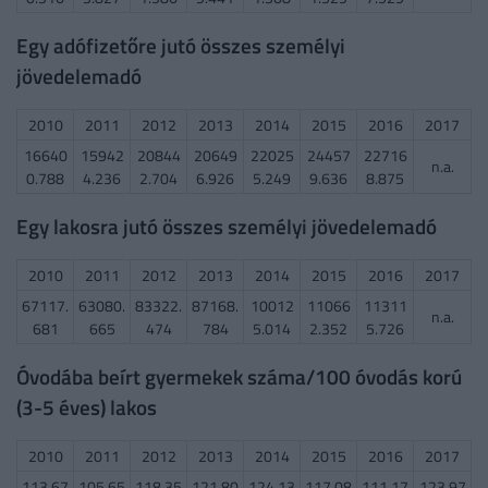
Egy adófizetőre jutó összes személyi
jövedelemadó
2010
2011
2012
2013
2014
2015
2016
2017
16640
15942
20844
20649
22025
24457
22716
n.a.
0.788
4.236
2.704
6.926
5.249
9.636
8.875
Egy lakosra jutó összes személyi jövedelemadó
2010
2011
2012
2013
2014
2015
2016
2017
67117.
63080.
83322.
87168.
10012
11066
11311
n.a.
681
665
474
784
5.014
2.352
5.726
Óvodába beírt gyermekek száma/100 óvodás korú
(3-5 éves) lakos
2010
2011
2012
2013
2014
2015
2016
2017
113.67
105.65
118.35
121.80
124.13
117.08
111.17
123.97