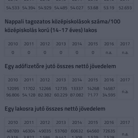
54.533
54.394
54.929
54.485
54.027
53.68
53.19
52.693
Nappali tagozatos középiskolások száma/100
középiskolás korú (14-17 éves) lakos
2010
2011
2012
2013
2014
2015
2016
2017
0
0
0
0
0
0
n.a.
n.a.
Egy adófizetőre jutó összes nettó jövedelem
2010
2011
2012
2013
2014
2015
2016
2017
12095
11702
12266
12735
13337
14268
14587
n.a.
96.806
54.128
82.382
60.229
87.082
71.77
34.595
Egy lakosra jutó összes nettó jövedelem
2010
2011
2012
2013
2014
2015
2016
2017
48789
46304
49035
53760
60632
64560
72635
n.a.
0.316
3.827
1.586
9.441
1.308
1.529
7.529