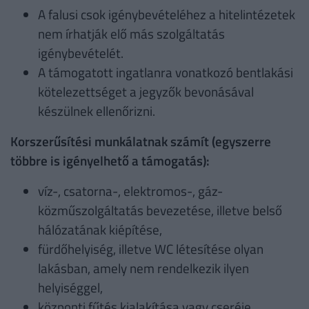
A falusi csok igénybevételéhez a hitelintézetek
nem írhatják elő más szolgáltatás
igénybevételét.
A támogatott ingatlanra vonatkozó bentlakási
kötelezettséget a jegyzők bevonásával
készülnek ellenőrizni.
Korszerűsítési munkálatnak számít (egyszerre
többre is igényelhető a támogatás):
víz-, csatorna-, elektromos-, gáz-
közműszolgáltatás bevezetése, illetve belső
hálózatának kiépítése,
fürdőhelyiség, illetve WC létesítése olyan
lakásban, amely nem rendelkezik ilyen
helyiséggel,
központi fűtés kialakítása vagy cseréje,