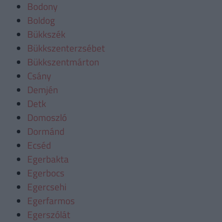
Bodony
Boldog
Bükkszék
Bükkszenterzsébet
Bükkszentmárton
Csány
Demjén
Detk
Domoszló
Dormánd
Ecséd
Egerbakta
Egerbocs
Egercsehi
Egerfarmos
Egerszólát