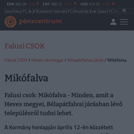
EUR
362.28
-0.9
CHF
388.12
-0.71
USD
313.32
-0.89
a
|
Paksi FC
2-2
Budapest Honvéd FC
|
Kisvárda
2-4
Újpest FC
|
Vasas FC
5-0
Zal
Falusi CSOK
Falusi CSOK
/
Heves vármegye
/
Bélapátfalvai járás
/ Mikófalva
Mikófalva
Falusi csok: Mikófalva - Minden, amit a
Heves megyei, Bélapátfalvai járásban lévő
településről tudni lehet.
A Kormány honlapján április 12-én közzétett