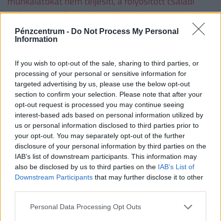
munkálatokat nem teljesíti, a folyósított családi
otthonteremtési kedvezményt - ideértve annak a
lakás vásárlására számított összegét is − a
Pénzcentrum -
Do Not Process My Personal
folyósítás napjától számított, Ptk. szerinti
Information
késedelmi kamattal növelten köteles visszafizetni.
If you wish to opt-out of the sale, sharing to third parties, or
processing of your personal or sensitive information for
Családtámogatások 2019. július 1-től
targeted advertising by us, please use the below opt-out
(millió
section to confirm your selection. Please note that after your
forint, vastag betűvel az újdonságok)
opt-out request is processed you may continue seeing
interest-based ads based on personal information utilized by
us or personal information disclosed to third parties prior to
1
2
3
4 
your opt-out. You may separately opt-out of the further
gyermek
gyermek
gyermek
t
disclosure of your personal information by third parties on the
gy
IAB’s list of downstream participants. This information may
also be disclosed by us to third parties on the
IAB’s List of
VISSZA NEM TÉRÍTENDŐ TÁMOGATÁS
Downstream Participants
that may further disclose it to other
third parties.
CSOK új építésű
0,6
2,6
10
ingatlanra*, vagy
Personal Data Processing Opt Outs