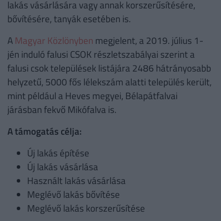
lakás vásárlására vagy annak korszerűsítésére,
bővítésére, tanyák esetében is.
A
Magyar Közlönyben
megjelent, a 2019. július 1-
jén induló falusi CSOK részletszabályai szerint a
falusi csok települések listájára 2486 hátrányosabb
helyzetű, 5000 fős lélekszám alatti település került,
mint például a Heves megyei, Bélapátfalvai
járásban fekvő Mikófalva is.
A támogatás célja:
Új lakás építése
Új lakás vásárlása
Használt lakás vásárlása
Meglévő lakás bővítése
Meglévő lakás korszerűsítése