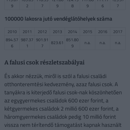
9
2
7
9
8
9
6
7
100000 lakosra jutó vendéglátóhelyek száma
2010
2011
2012
2013
2014
2015
2016
2017
894.57
987.37
901.91
851.80
823.61
n.a.
n.a.
n.a.
6
1
7
9
A falusi csok részletszabályai
És akkor nézzük, miről is szól a falusi családi
otthonteremtési kedvezmény, azaz falusi csok. A
tanyákra is kiterjedő falusi csok-nak köszönhetően
az egygyermekes családok 600 ezer forint, a
kétgyermekes családok 2 millió 600 ezer forint, a
háromgyermekes családok pedig 10 millió forint
vissza nem térítendő támogatást kapnak használt