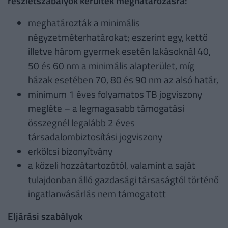
részletszabályok kerültek meghatározásra:
meghatározták a minimális
négyzetméterhatárokat; eszerint egy, kettő
illetve három gyermek esetén lakásoknál 40,
50 és 60 nm a minimális alapterület, míg
házak esetében 70, 80 és 90 nm az alsó határ,
minimum 1 éves folyamatos TB jogviszony
megléte – a legmagasabb támogatási
összegnél legalább 2 éves
társadalombiztosítási jogviszony
erkölcsi bizonyítvány
a közeli hozzátartozótól, valamint a saját
tulajdonban álló gazdasági társaságtól történő
ingatlanvásárlás nem támogatott
Eljárási szabályok