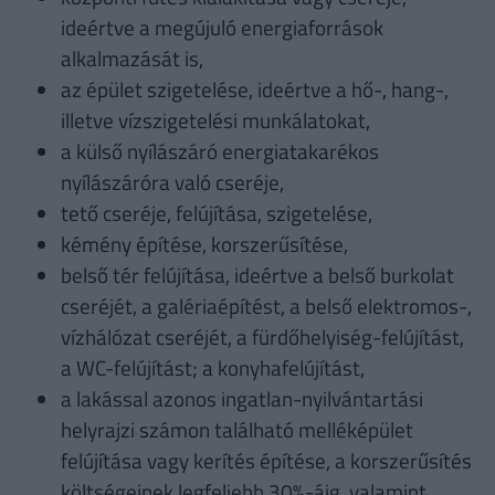
ideértve a megújuló energiaforrások
alkalmazását is,
az épület szigetelése, ideértve a hő-, hang-,
illetve vízszigetelési munkálatokat,
a külső nyílászáró energiatakarékos
nyílászáróra való cseréje,
tető cseréje, felújítása, szigetelése,
kémény építése, korszerűsítése,
belső tér felújítása, ideértve a belső burkolat
cseréjét, a galériaépítést, a belső elektromos-,
vízhálózat cseréjét, a fürdőhelyiség-felújítást,
a WC-felújítást; a konyhafelújítást,
a lakással azonos ingatlan-nyilvántartási
helyrajzi számon található melléképület
felújítása vagy kerítés építése, a korszerűsítés
költségeinek legfeljebb 30%-áig, valamint