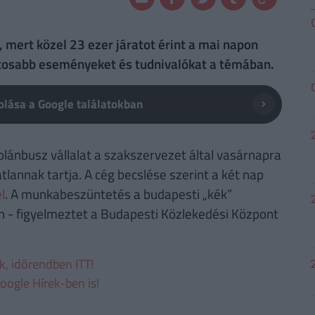
, mert közel 23 ezer járatot érint a mai napon
ntosabb eseményeket és tudnivalókat a témában.
lása a Google találatokban
olánbusz vállalat a szakszervezet által vasárnapra
lannak tartja. A cég becslése szerint a két nap
l
. A munkabeszüntetés a budapesti „kék”
n - figyelmeztet a Budapesti Közlekedési Központ
ek, időrendben ITT!
oogle Hírek-ben is!