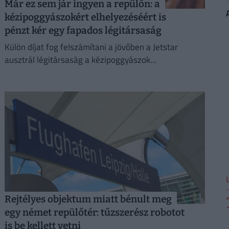
Már ez sem jár ingyen a repülőn: a
kézipoggyászokért elhelyezéséért is
pénzt kér egy fapados légitársaság
Külön díjat fog felszámítani a jövőben a Jetstar
ausztrál légitársaság a kézipoggyászok
elhelyezéséért az ülések feletti tárolókban.
Rejtélyes objektum miatt bénult meg
egy német repülőtér: tűzszerész robotot
is be kellett vetni