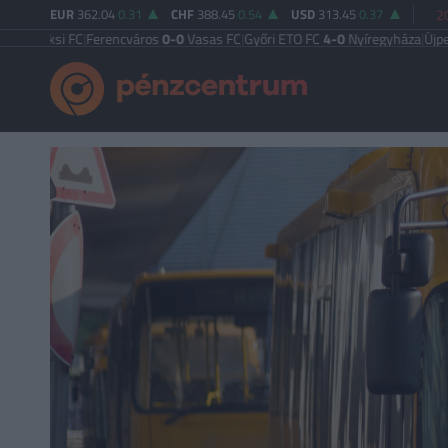
EUR
362.04
0.31
CHF
388.45
0.54
USD
313.45
0.37
2
i FC
|
Ferencváros
0-0
Vasas FC
|
Győri ETO FC
4-0
Nyíregyháza
|
Újpest FC
4-2