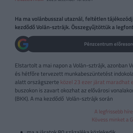
Ha ma volánbusszal utaznál, feltétlen tájékozódj
kezdődő Volán-sztrájk. Összegyűjtöttük a legfo
Pénzcentrum előresoro
Elstartolt a mai napon a Volán-sztrájk, azonban V
és hétfőre tervezett munkabeszüntetést indokolat
alatt országszerte
közel 23 ezer járat maradhat e
buszokon is zavart okozhat az elővárosi vonalako
(BKK). A ma kezdődő Volán-sztrájk során
A legfrissebb hír
Kövess minket a G
ma a járatok 80 százaléka közlekedik,