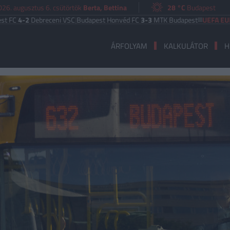
026. augusztus 6. csütörtök
Berta, Bettina
28 °C
Budapest
Debreceni VSC
|
Budapest Honvéd FC
3-3
MTK Budapest
UEFA EURÓPA LIG
ÁRFOLYAM
KALKULÁTOR
H