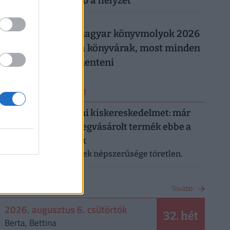
országban rosszabb a helyzet
026. augusztus 5.
Így trükköznek a magyar könyvmolyok 2026
nyarán: elszálltak a könyvárak, most minden
forintot meg kell menteni
ERRŐL NE MARADJ LE!
Letarolták az európai kiskereskedelmet: már
minden második megvásárolt termék ebbe a
kategóriába tartozik
A saját márkás termékek népszerűsége töretlen.
NAPTÁR
Tovább
2026. augusztus 6. csütörtök
32. hét
Berta, Bettina