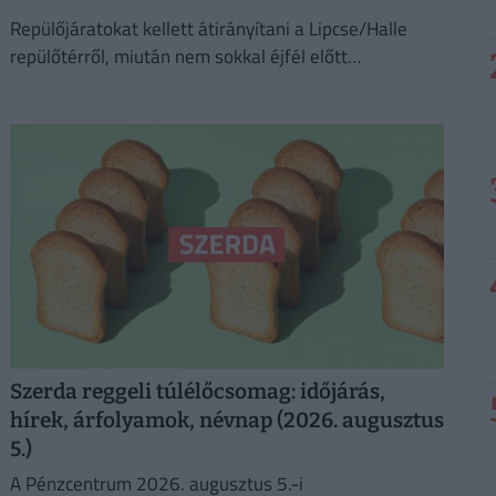
Repülőjáratokat kellett átirányítani a Lipcse/Halle
repülőtérről, miután nem sokkal éjfél előtt
azonosítatlan repülő objektumot észleltek a
légterében.
Szerda reggeli túlélőcsomag: időjárás,
hírek, árfolyamok, névnap (2026. augusztus
5.)
A Pénzcentrum 2026. augusztus 5.-i