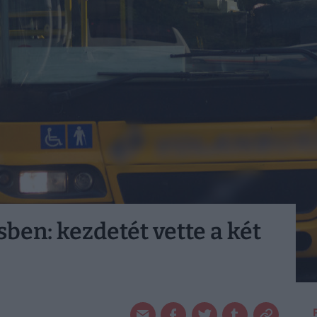
ben: kezdetét vette a két