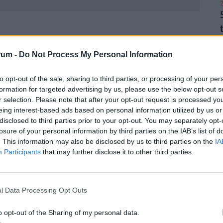
2
ervezet
#volán
#lázár jános
rum -
Do Not Process My Personal Information
2
saságok
to opt-out of the sale, sharing to third parties, or processing of your per
formation for targeted advertising by us, please use the below opt-out s
r selection. Please note that after your opt-out request is processed y
eing interest-based ads based on personal information utilized by us or
disclosed to third parties prior to your opt-out. You may separately opt-
losure of your personal information by third parties on the IAB’s list of
2
. This information may also be disclosed by us to third parties on the
IA
Participants
that may further disclose it to other third parties.
2
l Data Processing Opt Outs
o opt-out of the Sharing of my personal data.