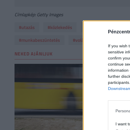
Címlapkép: Getty Images
#utazás
#közlekedés
#sztrájk
#szaksz
Pénzcent
#munkabeszüntetés
#volánbusz
#volán tár
If you wish 
sensitive in
NEKED AJÁNLJUK
confirm you
continue se
information 
further disc
participants
Downstream 
Persona
I want t