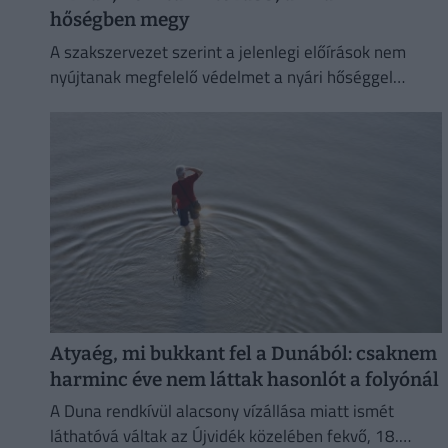
hőségben megy
A szakszervezet szerint a jelenlegi előírások nem
nyújtanak megfelelő védelmet a nyári hőséggel
szemben, ezért aláírásgyűjtést indítottak a dolgozók
egészségének védelmében.
Atyaég, mi bukkant fel a Dunából: csaknem
harminc éve nem láttak hasonlót a folyónál
A Duna rendkívül alacsony vízállása miatt ismét
láthatóvá váltak az Újvidék közelében fekvő, 18.