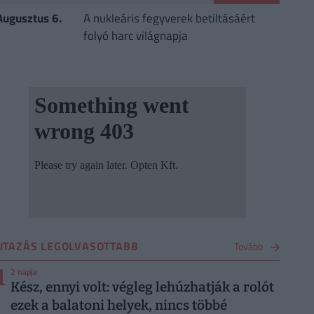
Augusztus 6.
A nukleáris fegyverek betiltásáért
folyó harc világnapja
UTAZÁS LEGOLVASOTTABB
Tovább
1
2 napja
Kész, ennyi volt: végleg lehúzhatják a rolót
ezek a balatoni helyek, nincs többé