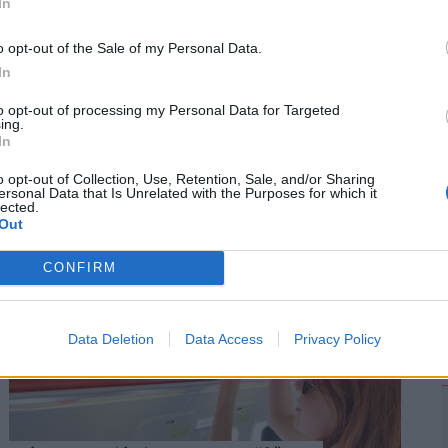
In
2
o opt-out of the Sale of my Personal Data.
In
to opt-out of processing my Personal Data for Targeted
ing.
In
o opt-out of Collection, Use, Retention, Sale, and/or Sharing
emény szabályok és új korlátok
ersonal Data that Is Unrelated with the Purposes for which it
lected.
Out
CONFIRM
Data Deletion
Data Access
Privacy Policy