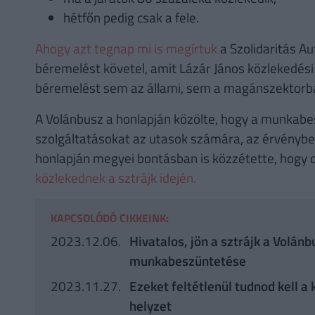
hétfőn pedig csak a fele.
Ahogy azt tegnap mi is megírtuk
a Szolidaritás A
béremelést követel, amit Lázár János közlekedési m
béremelést sem az állami, sem a magánszektorba
A Volánbusz a honlapján közölte, hogy a munkabes
szolgáltatásokat az utasok számára, az érvénybe
honlapján megyei bontásban is közzétette, hogy
közlekednek a sztrájk idején.
KAPCSOLÓDÓ CIKKEINK:
2023.12.06.
Hivatalos, jön a sztrájk a Volánb
munkabeszüntetése
2023.11.27.
Ezeket feltétlenül tudnod kell a 
helyzet