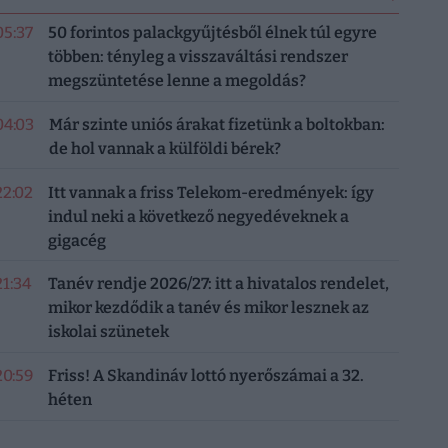
05:37
50 forintos palackgyűjtésből élnek túl egyre
többen: tényleg a visszaváltási rendszer
megszüntetése lenne a megoldás?
04:03
Már szinte uniós árakat fizetünk a boltokban:
de hol vannak a külföldi bérek?
22:02
Itt vannak a friss Telekom-eredmények: így
indul neki a következő negyedéveknek a
gigacég
21:34
Tanév rendje 2026/27: itt a hivatalos rendelet,
mikor kezdődik a tanév és mikor lesznek az
iskolai szünetek
20:59
Friss! A Skandináv lottó nyerőszámai a 32.
héten