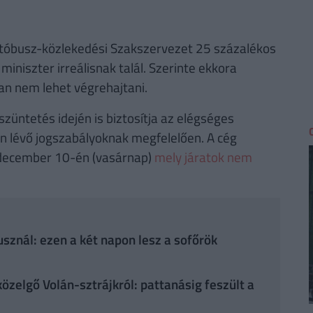
utóbusz-közlekedési Szakszervezet 25 százalékos
iniszter irreálisnak talál. Szerinte ekkora
n nem lehet végrehajtani.
züntetés idején is biztosítja az elégséges
n lévő jogszabályoknak megfelelően. A cég
 december 10-én (vasárnap)
mely járatok nem
usznál: ezen a két napon lesz a sofőrök
közelgő Volán-sztrájkról: pattanásig feszült a