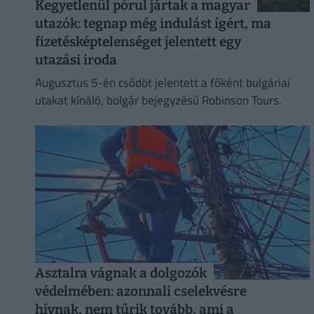
Kegyetlenül pórul jártak a magyar
utazók: tegnap még indulást ígért, ma
fizetésképtelenséget jelentett egy
utazási iroda
Augusztus 5-én csődöt jelentett a főként bulgáriai
utakat kínáló, bolgár bejegyzésű Robinson Tours.
Asztalra vágnak a dolgozók
védelmében: azonnali cselekvésre
hívnak, nem tűrik tovább, ami a