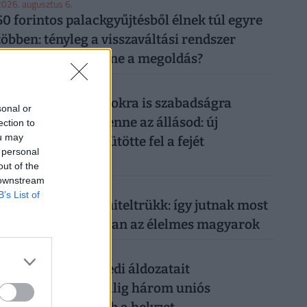
026. augusztus 6.
50 forintos palackgyűjtésből élnek túl egyre
többen: tényleg a visszaváltási rendszer
megszüntetése lenne a megoldás?
026. augusztus 5.
Így mehetsz hónapokra is szabadságra
sonal or
anélkül, hogy rámenne az állásod: új
ection to
ou may
munkahelyi fogás ütötte fel a fejét
 personal
Magyarországon
out of the
 downstream
026. augusztus 5.
B’s List of
Működik a legális hiteltrükk: így jutnak most
milliókhoz olcsóbban az élelmes magyarok
026. augusztus 5.
Csendes gyilkos szedi áldozatait
Magyarországon: alig három uniós