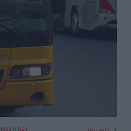
FRISS HÍREK
Több friss hír