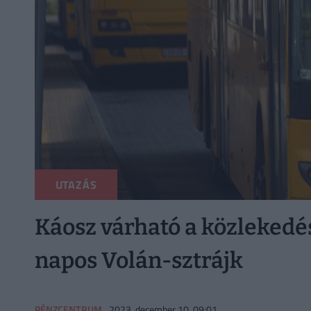
UTAZÁS
Káosz várható a közlekedés
napos Volán-sztrájk
PÉNZCENTRUM
2023. december 10. 09:01