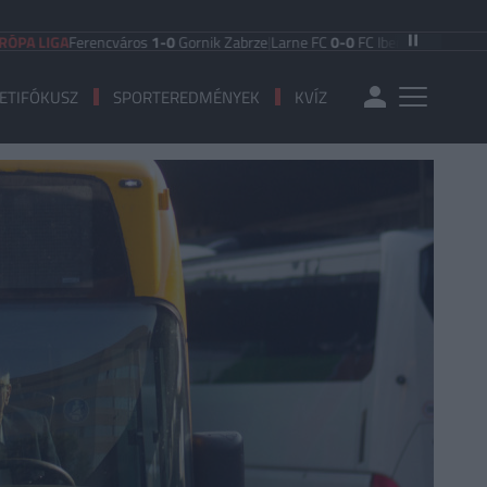
A
Ferencváros
1-0
Gornik Zabrze
|
Larne FC
0-0
FC Iberia 1999
|
Shamrock Rov
ETIFÓKUSZ
SPORTEREDMÉNYEK
KVÍZ