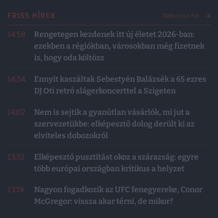
FRISS HÍREK
Több friss hír
14:58
Rengetegen kezdenek itt új életet 2026-ban:
ezekben a régiókban, városokban még fizetnek
is, hogy oda költözz
14:34
Ennyit kaszáltak Sebestyén Balázsék a 65 ezres
DJ Oti retró slágerkoncerttel a Szigeten
14:02
Nem is sejtik a gyanútlan vásárlók, mi jut a
szervezetükbe: elképesztő dolog derült ki az
elviteles dobozokról
13:32
Elképesztő pusztítást okoz a szárazság: egyre
több európai országban kritikus a helyzet
13:19
Nagyon fogadkozik az UFC fenegyereke, Conor
McGregor: vissza akar térni, de mikor?