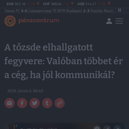
EUR
363.18
-2.23
CHF
388.84
-1.5
USD
314.21
-2.76
Vasas FC
5-0
Zalaegerszegi TE
|
MTK Budapest
2-3
Puskás Akadémia
|
Zalaege
A tőzsde elhallgatott
fegyvere: Valóban többet ér
a cég, ha jól kommunikál?
2026. június 6. 06:45