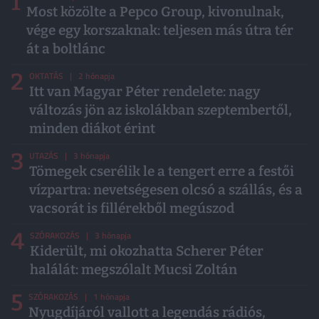
1
Most közölte a Pepco Group, kivonulnak,
vége egy korszaknak: teljesen más útra tér
át a boltlánc
2
OKTATÁS
| 2 hónapja
Itt van Magyar Péter rendelete: nagy
változás jön az iskolákban szeptembertől,
minden diákot érint
3
UTAZÁS
| 3 hónapja
Tömegek cserélik le a tengert erre a festői
vízpartra: nevetségesen olcsó a szállás, és a
vacsorát is fillérekből megúszod
4
SZÓRAKOZÁS
| 3 hónapja
Kiderült, mi okozhatta Scherer Péter
halálát: megszólalt Mucsi Zoltán
5
SZÓRAKOZÁS
| 1 hónapja
Nyugdíjáról vallott a legendás rádiós,