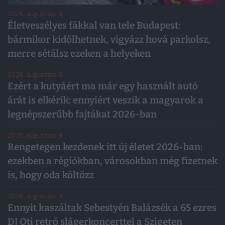
2026. augusztus 9.
Életveszélyes fákkal van tele Budapest:
bármikor kidőlhetnek, vigyázz hová parkolsz,
merre sétálsz ezeken a helyeken
2026. augusztus 8.
Ezért a kutyáért ma már egy használt autó
árát is elkérik: ennyiért veszik a magyarok a
legnépszerűbb fajtákat 2026-ban
2026. augusztus 9.
Rengetegen kezdenek itt új életet 2026-ban:
ezekben a régiókban, városokban még fizetnek
is, hogy oda költözz
2026. augusztus 9.
Ennyit kaszáltak Sebestyén Balázsék a 65 ezres
DJ Oti retró slágerkoncerttel a Szigeten