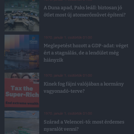
A Duna apad, Paks leáll: biztosan jó
ötlet most új atomerőművet építeni?
1970. január 1. csütörtök 01:00
Meglepetést hozott a GDP-adat: véget
ért a stagnálás, de a lendület még
hiányzik
1970. január 1. csütörtök 01:00
Kinek fog fájni valójában a kormány
vagyonadó-terve?
1970. január 1. csütörtök 01:00
Szárad a Velencei-tó: most érdemes
nyaralót venni?