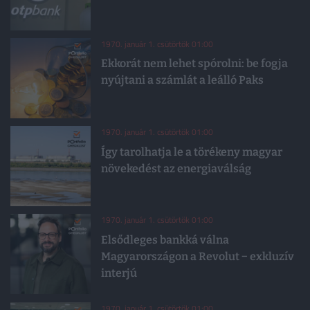
1970. január 1. csütörtök 01:00
Ekkorát nem lehet spórolni: be fogja
nyújtani a számlát a leálló Paks
1970. január 1. csütörtök 01:00
Így tarolhatja le a törékeny magyar
növekedést az energiaválság
1970. január 1. csütörtök 01:00
Elsődleges bankká válna
Magyarországon a Revolut − exkluzív
interjú
1970. január 1. csütörtök 01:00