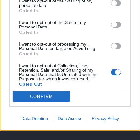
I want to opt-out of the Sharing of my
personal data.
Opted In
1970. január 1. csütörtök 01:00
I want to opt-out of the Sale of my
Új médiatörvény, új korszak? Interjú
Personal Data.
Opted In
Sükösd Miklós médiaprofesszorral
(Media1)
I want to opt-out of processing my
Personal Data for Targeted Advertising.
Opted In
1970. január 1. csütörtök 01:00
Ez az igazi vén Európa: elkezdődött a
I want to opt-out of Collection, Use,
Retention, Sale, and/or Sharing of my
legsúlyosabb demográfiai válság
Personal Data that Is Unrelated with the
Purposes for which it was collected.
Opted Out
1970. január 1. csütörtök 01:00
CONFIRM
Órákon belül elbúcsúzhatunk kedvenc
állampapírjainktól - Meddig
Data Deletion
Data Access
Privacy Policy
folytatódhat a kamatvágás?