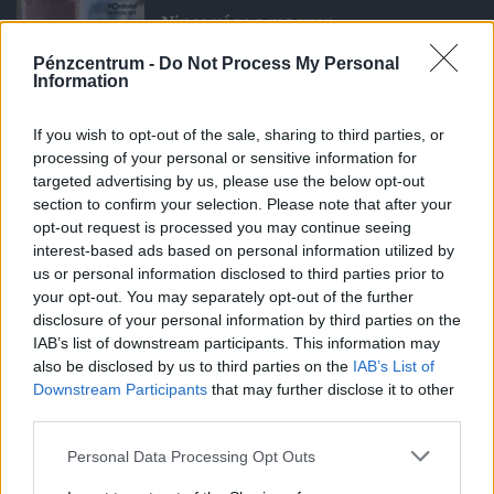
Nincs vége a magyar
kamatvágásoknak, de Trump még
Pénzcentrum -
Do Not Process My Personal
keresztbe tehet
Information
1970. január 1. csütörtök 01:00
If you wish to opt-out of the sale, sharing to third parties, or
processing of your personal or sensitive information for
Nagyot gurított az OTP: ez még az
targeted advertising by us, please use the below opt-out
elemzőket is meglepte
section to confirm your selection. Please note that after your
opt-out request is processed you may continue seeing
interest-based ads based on personal information utilized by
1970. január 1. csütörtök 01:00
us or personal information disclosed to third parties prior to
your opt-out. You may separately opt-out of the further
Újabb végtelen háború? Trump nem
disclosure of your personal information by third parties on the
találja a kiutat Iránból
IAB’s list of downstream participants. This information may
also be disclosed by us to third parties on the
IAB’s List of
Downstream Participants
that may further disclose it to other
1970. január 1. csütörtök 01:00
third parties.
A szélturbina lesz az új napelem?
Personal Data Processing Opt Outs
Kijött az új rendelet