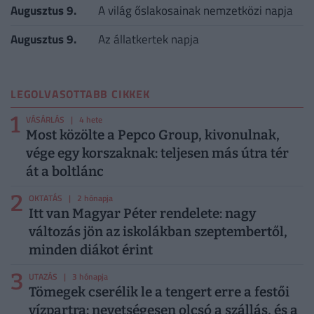
Augusztus 9.
A világ őslakosainak nemzetközi napja
Augusztus 9.
Az állatkertek napja
LEGOLVASOTTABB CIKKEK
1
VÁSÁRLÁS
| 4 hete
Most közölte a Pepco Group, kivonulnak,
vége egy korszaknak: teljesen más útra tér
át a boltlánc
2
OKTATÁS
| 2 hónapja
Itt van Magyar Péter rendelete: nagy
változás jön az iskolákban szeptembertől,
minden diákot érint
3
UTAZÁS
| 3 hónapja
Tömegek cserélik le a tengert erre a festői
vízpartra: nevetségesen olcsó a szállás, és a