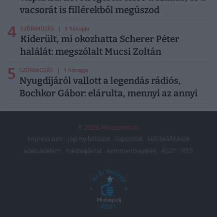
vacsorát is fillérekből megúszod
4
SZÓRAKOZÁS
| 3 hónapja
Kiderült, mi okozhatta Scherer Péter
halálát: megszólalt Mucsi Zoltán
5
SZÓRAKOZÁS
| 1 hónapja
Nyugdíjáról vallott a legendás rádiós,
Bochkor Gábor: elárulta, mennyi az annyi
© 2026 Pénzcentrum
impresszum
jogi nyilatkozat
kapcsolat
süti beállítások
adatvédelem
médiaajánlat
kommentkezelés
ÁSZF
RSS