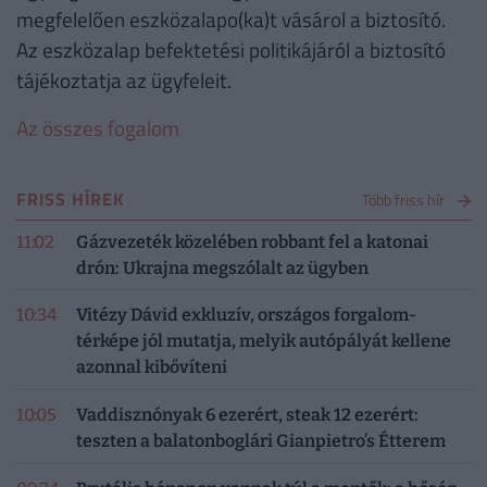
megfelelően eszközalapo(ka)t vásárol a biztosító.
Az eszközalap befektetési politikájáról a biztosító
tájékoztatja az ügyfeleit.
Az összes fogalom
FRISS HÍREK
Több friss hír
11:02
Gázvezeték közelében robbant fel a katonai
drón: Ukrajna megszólalt az ügyben
10:34
Vitézy Dávid exkluzív, országos forgalom-
térképe jól mutatja, melyik autópályát kellene
azonnal kibővíteni
10:05
Vaddisznónyak 6 ezerért, steak 12 ezerért:
teszten a balatonboglári Gianpietro’s Étterem