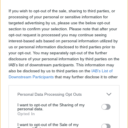
If you wish to opt-out of the sale, sharing to third parties, or
processing of your personal or sensitive information for
targeted advertising by us, please use the below opt-out
section to confirm your selection. Please note that after your
opt-out request is processed you may continue seeing
interest-based ads based on personal information utilized by
us or personal information disclosed to third parties prior to
your opt-out. You may separately opt-out of the further
2026. augusztus 9.
disclosure of your personal information by third parties on the
Életveszélyes fákkal van tele Budapest:
IAB’s list of downstream participants. This information may
also be disclosed by us to third parties on the
IAB’s List of
bármikor kidőlhetnek, vigyázz hová parkolsz,
Downstream Participants
that may further disclose it to other
merre sétálsz ezeken a helyeken
third parties.
2026. augusztus 8.
Personal Data Processing Opt Outs
Ezért a kutyáért ma már egy használt autó
I want to opt-out of the Sharing of my
árát is elkérik: ennyiért veszik a magyarok a
personal data.
Opted In
legnépszerűbb fajtákat 2026-ban
I want to opt-out of the Sale of my
2026. augusztus 8.