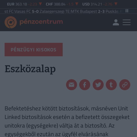
EUR
363.18
-2.23
CHF
388.84
-1.5
USD
314.21
-2.76
est FC
|
Vasas FC
5-0
Zalaegerszegi TE
|
MTK Budapest
2-3
Puskás Akadémia
|
PÉNZÜGYI KISOKOS
Eszközalap
Befektetéshez kötött biztosítások, másnéven Unit
Linked biztosítások esetén a befizetett összegeket
unitokra (egységekre) váltja át a biztosító. Az
egységekből ezután az ügyfél elvárásának