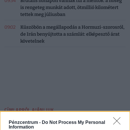
09:34
Brutális hónapon vannak túl a mentők: a hőség
is rengeteg munkát adott, ötmillió kilométert
tettek meg júliusban
09:02
Küszöbön a megállapodás a Hormuzi-szorosról,
de Irán benyújtotta a számlát: elképesztő árat
követelnek
CÍMLAPRÓL AJÁNLJUK
Pénzcentrum -
Do Not Process My Personal
Information