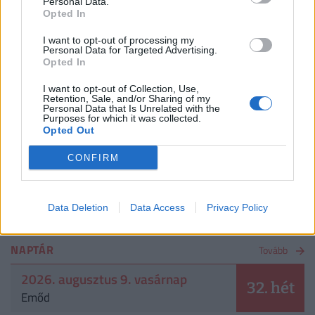
Personal Data.
Mennyibe kerül a jogosítvány 2026-ban?
Opted In
Vezetői engedély megszerzésének menete, ára
I want to opt-out of processing my
Personal Data for Targeted Advertising.
2026. augusztus 8.
Opted In
Ennyit keres egy motoros ételfutár egyetlen
I want to opt-out of Collection, Use,
hét alatt 2026-ban Budapesten: főállásban is
Retention, Sale, and/or Sharing of my
Personal Data that Is Unrelated with the
durván megéri
Purposes for which it was collected.
Opted Out
2026. augusztus 8.
CONFIRM
Nem elég mélyen a zsebbe nyúlni:
magánellátásban is egy évet kell várni a
magyar férfiaknak erre a műtétre
Data Deletion
Data Access
Privacy Policy
NAPTÁR
Tovább
2026. augusztus 9. vasárnap
32. hét
Emőd