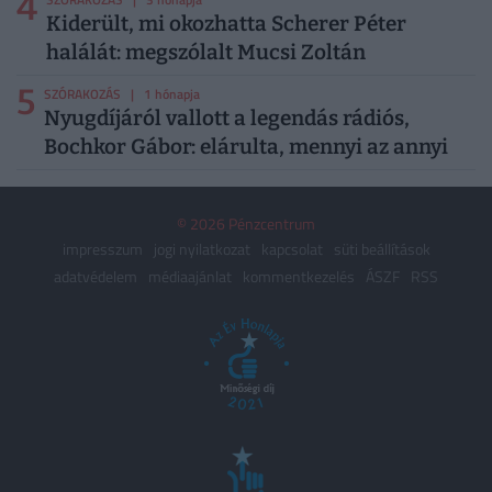
4
Kiderült, mi okozhatta Scherer Péter
halálát: megszólalt Mucsi Zoltán
5
SZÓRAKOZÁS
| 1 hónapja
Nyugdíjáról vallott a legendás rádiós,
Bochkor Gábor: elárulta, mennyi az annyi
© 2026 Pénzcentrum
impresszum
jogi nyilatkozat
kapcsolat
süti beállítások
adatvédelem
médiaajánlat
kommentkezelés
ÁSZF
RSS