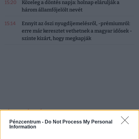
15:20
Közeleg a döntés napja: holnap elárulják a
három államfőjelölt nevét
15:14
Ennyit az őszi nyugdíjemelésről, -prémiumról:
erre már keresztet vethetnek a magyar idősek -
szinte kizárt, hogy megkapják
CÍMLAPRÓL AJÁNLJUK
Pénzcentrum -
Do Not Process My Personal
Information