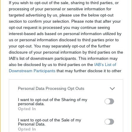
If you wish to opt-out of the sale, sharing to third parties, or
processing of your personal or sensitive information for
targeted advertising by us, please use the below opt-out
section to confirm your selection. Please note that after your
opt-out request is processed you may continue seeing
interest-based ads based on personal information utilized by
us or personal information disclosed to third parties prior to
your opt-out. You may separately opt-out of the further
disclosure of your personal information by third parties on the
2026. augusztus 7.
IAB’s list of downstream participants. This information may
Újabb rezsicsökkentés élesedik 2026 őszén:
also be disclosed by us to third parties on the
IAB’s List of
tényleg tízezreket spórolhat ezzel sok magyar
Downstream Participants
that may further disclose it to other
third parties.
háztulaj, aki most kivár?
Personal Data Processing Opt Outs
2026. augusztus 6.
50 forintos palackgyűjtésből élnek túl egyre
I want to opt-out of the Sharing of my
personal data.
többen: tényleg a visszaváltási rendszer
Opted In
megszüntetése lenne a megoldás?
I want to opt-out of the Sale of my
Personal Data.
2026. augusztus 7.
Opted In