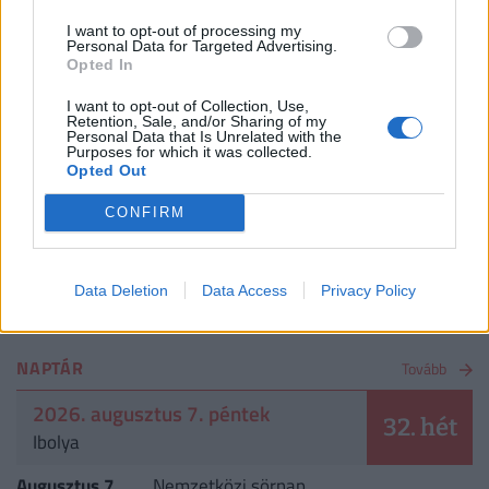
Nagyon ráfázhat, aki az AI-ra bízza a
nyaralását: egyre több magyart ver át az új
I want to opt-out of processing my
Personal Data for Targeted Advertising.
digitális trend
Opted In
I want to opt-out of Collection, Use,
2026. augusztus 7.
Retention, Sale, and/or Sharing of my
Döntött a kormány: nagy változás jön a
Personal Data that Is Unrelated with the
Purposes for which it was collected.
háziorvosi rendelőkben, erre kell készülni
Opted Out
2026. augusztus 7.
CONFIRM
Hiába a jó hírek, újabb krízis fenyegetheti a
magyar gazdaságot: ezen a csapáson hetente
Data Deletion
Data Access
Privacy Policy
milliárdokat bukhatunk
NAPTÁR
Tovább
2026. augusztus 7. péntek
32. hét
Ibolya
Augusztus 7.
Nemzetközi sörnap