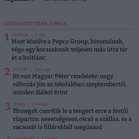
LEGOLVASOTTABB CIKKEK
1
VÁSÁRLÁS
| 4 hete
Most közölte a Pepco Group, kivonulnak,
vége egy korszaknak: teljesen más útra tér
át a boltlánc
2
OKTATÁS
| 2 hónapja
Itt van Magyar Péter rendelete: nagy
változás jön az iskolákban szeptembertől,
minden diákot érint
3
UTAZÁS
| 3 hónapja
Tömegek cserélik le a tengert erre a festői
vízpartra: nevetségesen olcsó a szállás, és a
vacsorát is fillérekből megúszod
SZÓRAKOZÁS
| 3 hónapja