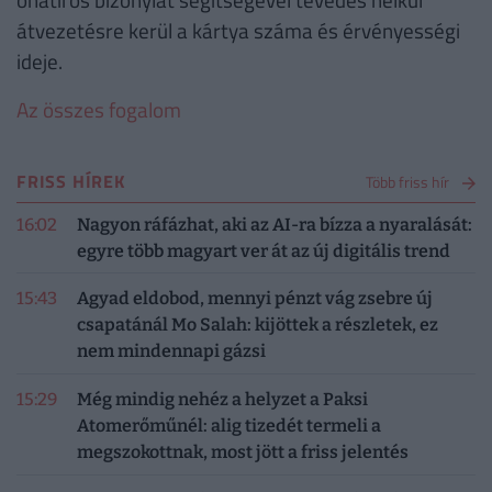
átvezetésre kerül a kártya száma és érvényességi
ideje.
Az összes fogalom
FRISS HÍREK
Több friss hír
16:02
Nagyon ráfázhat, aki az AI-ra bízza a nyaralását:
egyre több magyart ver át az új digitális trend
15:43
Agyad eldobod, mennyi pénzt vág zsebre új
csapatánál Mo Salah: kijöttek a részletek, ez
nem mindennapi gázsi
15:29
Még mindig nehéz a helyzet a Paksi
Atomerőműnél: alig tizedét termeli a
megszokottnak, most jött a friss jelentés