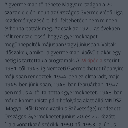
A gyermeknap története Magyarországon a 20.
század elején indult az Országos Gyermekvédő Liga
kezdeményezésére, bár feltehetően nem minden
évben tartották meg. Az csak az 1920-as években
vált rendszeressé, hogy a gyermeknapot
megünnepelték májusban vagy júniusban. Voltak
időszakok, amikor a gyermeknap kibővült, akár egy
hétig is tartottak a programok. A
Wikipédia
szerint
1931-től 1943-ig Nemzeti Gyermekhetet többnyire
májusban rendeztek. 1944-ben ez elmaradt, majd
1945-ben júniusban, 1946-ban februárban, 1947-
ben május 4-től tartottak gyermekhetet. 1948-ban
már a kommunista párt befolyása alatt álló MNDSZ
(Magyar Nők Demokratikus Szövetsége) rendezett
Országos Gyermekhetet június 20. és 27. között -
írja a vonatkozó szócikk. 1950-től 1953-ig június