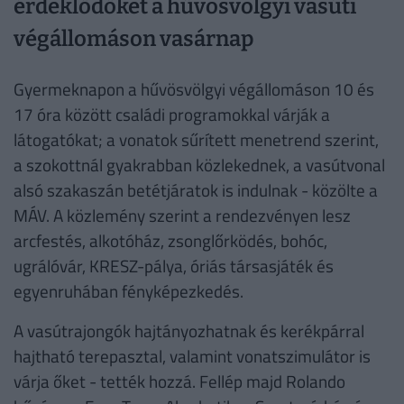
érdeklődőket a hűvösvölgyi vasúti
végállomáson vasárnap
Gyermeknapon a hűvösvölgyi végállomáson 10 és
17 óra között családi programokkal várják a
látogatókat; a vonatok sűrített menetrend szerint,
a szokottnál gyakrabban közlekednek, a vasútvonal
alsó szakaszán betétjáratok is indulnak - közölte a
MÁV. A közlemény szerint a rendezvényen lesz
arcfestés, alkotóház, zsonglőrködés, bohóc,
ugrálóvár, KRESZ-pálya, óriás társasjáték és
egyenruhában fényképezkedés.
A vasútrajongók hajtányozhatnak és kerékpárral
hajtható terepasztal, valamint vonatszimulátor is
várja őket - tették hozzá. Fellép majd Rolando