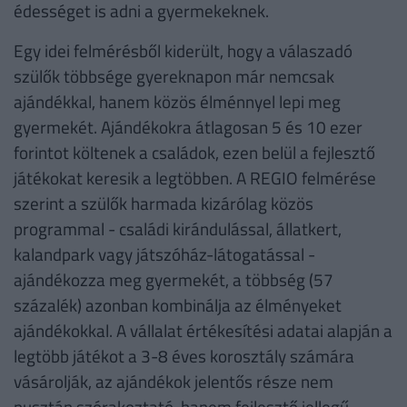
édességet is adni a gyermekeknek.
Egy idei felmérésből kiderült, hogy a válaszadó
szülők többsége gyereknapon már nemcsak
ajándékkal, hanem közös élménnyel lepi meg
gyermekét. Ajándékokra átlagosan 5 és 10 ezer
forintot költenek a családok, ezen belül a fejlesztő
játékokat keresik a legtöbben. A REGIO felmérése
szerint a szülők harmada kizárólag közös
programmal - családi kirándulással, állatkert,
kalandpark vagy játszóház-látogatással -
ajándékozza meg gyermekét, a többség (57
százalék) azonban kombinálja az élményeket
ajándékokkal. A vállalat értékesítési adatai alapján a
legtöbb játékot a 3-8 éves korosztály számára
vásárolják, az ajándékok jelentős része nem
pusztán szórakoztató, hanem fejlesztő jellegű.