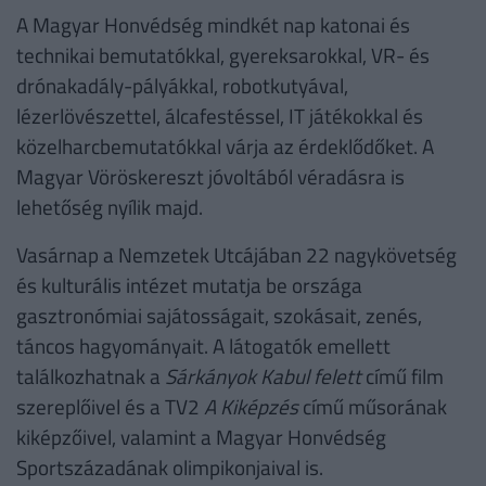
A Magyar Honvédség mindkét nap katonai és
technikai bemutatókkal, gyereksarokkal, VR- és
drónakadály-pályákkal, robotkutyával,
lézerlövészettel, álcafestéssel, IT játékokkal és
közelharcbemutatókkal várja az érdeklődőket. A
Magyar Vöröskereszt jóvoltából véradásra is
lehetőség nyílik majd.
Vasárnap a Nemzetek Utcájában 22 nagykövetség
és kulturális intézet mutatja be országa
gasztronómiai sajátosságait, szokásait, zenés,
táncos hagyományait. A látogatók emellett
találkozhatnak a
Sárkányok Kabul felett
című film
szereplőivel és a TV2
A Kiképzés
című műsorának
kiképzőivel, valamint a Magyar Honvédség
Sportszázadának olimpikonjaival is.