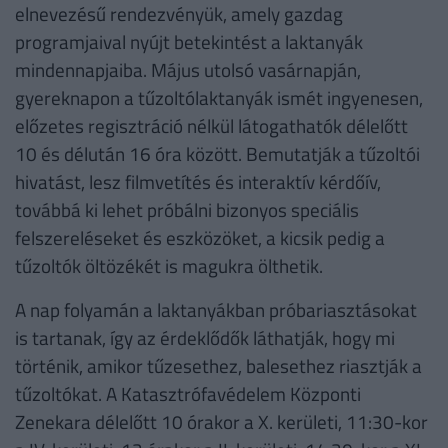
elnevezésű rendezvényük, amely gazdag
programjaival nyújt betekintést a laktanyák
mindennapjaiba. Május utolsó vasárnapján,
gyereknapon a tűzoltólaktanyák ismét ingyenesen,
előzetes regisztráció nélkül látogathatók délelőtt
10 és délután 16 óra között. Bemutatják a tűzoltói
hivatást, lesz filmvetítés és interaktív kérdőív,
továbbá ki lehet próbálni bizonyos speciális
felszereléseket és eszközöket, a kicsik pedig a
tűzoltók öltözékét is magukra ölthetik.
A nap folyamán a laktanyákban próbariasztásokat
is tartanak, így az érdeklődők láthatják, hogy mi
történik, amikor tűzesethez, balesethez riasztják a
tűzoltókat. A Katasztrófavédelem Központi
Zenekara délelőtt 10 órakor a X. kerületi, 11:30-kor