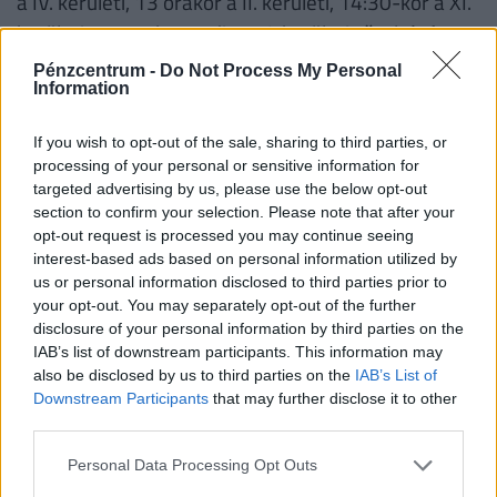
a IV. kerületi, 13 órakor a II. kerületi, 14:30-kor a XI.
kerületi, 15:30-kor pedig az I. kerületi tűzoltóságon
lép fel. A laktanyák mellett a fővárosban a
Pénzcentrum -
Do Not Process My Personal
Information
Tűzoltóskanzen és a Katasztrófavédelem Központi
Múzeuma, vidéken pedig más tematikus
If you wish to opt-out of the sale, sharing to third parties, or
múzeumok, emlékszobák és kiállítóhelyek várják a
processing of your personal or sensitive information for
gyerekeket és felnőtteket, ahol játékos keretek
targeted advertising by us, please use the below opt-out
section to confirm your selection. Please note that after your
között szerezhetnek információkat a
opt-out request is processed you may continue seeing
katasztrófavédelem tevékenységéről, a tűzoltók
interest-based ads based on personal information utilized by
hétköznapjairól, és arról, mit tehetnek saját
us or personal information disclosed to third parties prior to
your opt-out. You may separately opt-out of the further
biztonságuk érdekében. A résztvevő tűzoltóságok
disclosure of your personal information by third parties on the
listája a
itt
érhető el.
IAB’s list of downstream participants. This information may
also be disclosed by us to third parties on the
IAB’s List of
Downstream Participants
that may further disclose it to other
Gyereknapi programokkal várja a
third parties.
családokat a Nemzeti Színház
Personal Data Processing Opt Outs