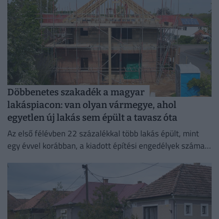
Döbbenetes szakadék a magyar
lakáspiacon: van olyan vármegye, ahol
egyetlen új lakás sem épült a tavasz óta
Az első félévben 22 százalékkal több lakás épült, mint
egy évvel korábban, a kiadott építési engedélyek száma
pedig még nagyobb, 29 százalékos ugrást mutatott