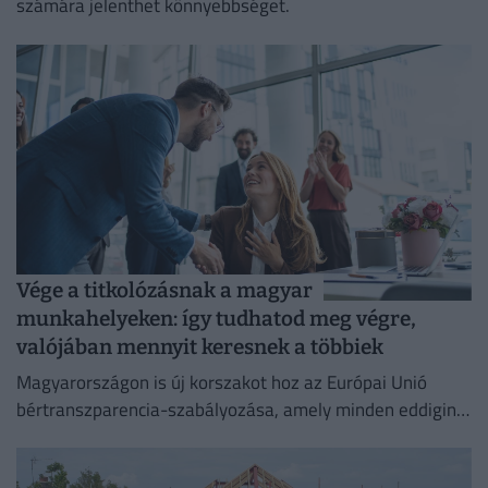
számára jelenthet könnyebbséget.
Vége a titkolózásnak a magyar
munkahelyeken: így tudhatod meg végre,
valójában mennyit keresnek a többiek
Magyarországon is új korszakot hoz az Európai Unió
bértranszparencia-szabályozása, amely minden eddiginél
átláthatóbbá teszi a vállalati javadalmazást: