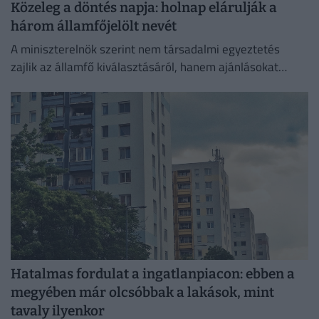
Közeleg a döntés napja: holnap elárulják a
három államfőjelölt nevét
A miniszterelnök szerint nem társadalmi egyeztetés
zajlik az államfő kiválasztásáról, hanem ajánlásokat
kértek, és a folyamat a végéhez közeledik.
Hatalmas fordulat a ingatlanpiacon: ebben a
megyében már olcsóbbak a lakások, mint
tavaly ilyenkor