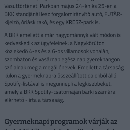
Vasúttörténeti Parkban május 24-én és 25-én a
BKK standjánál lesz forgalomirányító autó, FUTÁR-
kijelző, óriáskirakó, és egy KRESZ-park is.
A BKK emellett a már hagyománnyá vált módon is
kedveskedik az ügyfeleinek: a Nagykörúton
közlekedő 4-es és a 6-os villamosok vonalán,
szombaton és vasárnap egész nap gyerekhangon
szólalnak meg a megállónevek. Emellett a társaság
külön a gyermeknapra összeállított dalokból álló
Spotify-listával is megünnepli a legkisebbeket,
amely a BKK Spotify-csatornáján bárki számára
elérhető - írta a társaság.
Gyermeknapi programok várják az