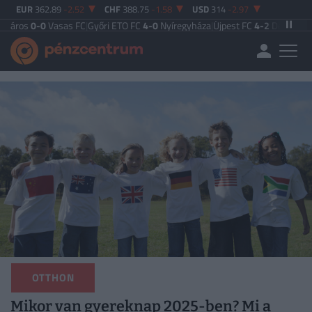
EUR
362.89
-2.52
CHF
388.75
-1.58
USD
314
-2.97
-0
Vasas FC
|
Győri ETO FC
4-0
Nyíregyháza
|
Újpest FC
4-2
Debreceni VSC
|
Bud
OTTHON
Mikor van gyereknap 2025-ben? Mi a