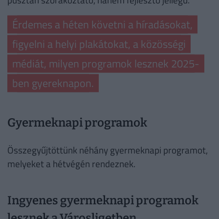
Érdemes a héten követni a híradásokat,
figyelni a helyi plakátokat, a közösségi
médiát, milyen programok lesznek 2025-
ben gyereknapon.
Gyermeknapi programok
Összegyűjtöttünk néhány gyermeknapi programot,
melyeket a hétvégén rendeznek.
Ingyenes gyermeknapi programok
lesznek a Városligetben