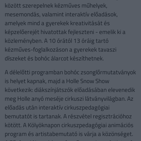
között szerepelnek kézműves műhelyek,
mesemondás, valamint interaktív előadások,
amelyek mind a gyerekek kreativitását és
képzelőerejét hivatottak fejleszteni - emelik ki a
közleményben. A 10 órától 13 óráig tartó
kézműves-foglalkozáson a gyerekek tavaszi
díszeket és bohóc álarcot készíthetnek.
A délelőtti programban bohóc zsonglőrmutatványok
is helyet kapnak, majd a Holle Snow Show
következik: diákszínjátszók előadásában elevenedik
meg Holle anyó meséje cirkuszi látványvilágban. Az
előadás után interaktív cirkuszpedagógiai
bemutatót is tartanak. A részvétel regisztrációhoz
kötött. A Kölyöknapon cirkuszpedagógiai animációs
program és artistabemutató is várja a közönséget.