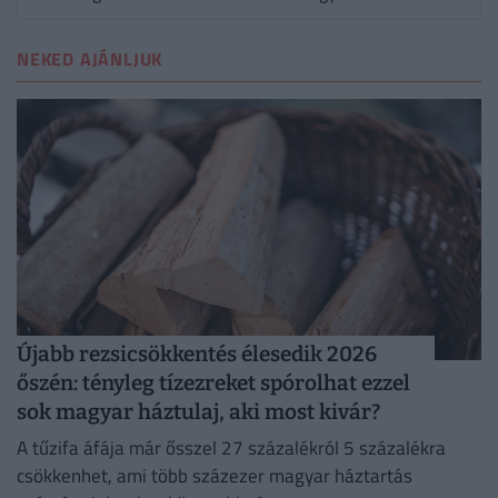
NEKED AJÁNLJUK
Újabb rezsicsökkentés élesedik 2026
őszén: tényleg tízezreket spórolhat ezzel
sok magyar háztulaj, aki most kivár?
A tűzifa áfája már ősszel 27 százalékról 5 százalékra
csökkenhet, ami több százezer magyar háztartás