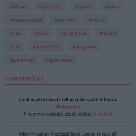
#otthon
#gyerekek
#gyerek
#iskola
#magyarország
#gyermek
#május
#diák
#szülő
#programok
#diákok
#suli
#nemzetközi
#magyarok
#gyereknap
#gyermekek
0 HOZZÁSZÓLÁS
Csak bejelentkezett felhasználó szólhat hozzá.
Belépés itt!
A kommentkezelési szabályzatot
itt találod
.
Még nincsenek hozzászólások. Legyél te az első!