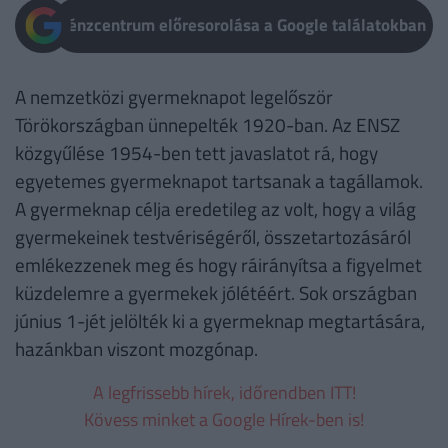
Pénzcentrum előresorolása a Google találatokban
A nemzetközi gyermeknapot legelőször
Törökországban ünnepelték 1920-ban. Az ENSZ
közgyűlése 1954-ben tett javaslatot rá, hogy
egyetemes gyermeknapot tartsanak a tagállamok.
A gyermeknap célja eredetileg az volt, hogy a világ
gyermekeinek testvériségéről, összetartozásáról
emlékezzenek meg és hogy ráirányítsa a figyelmet
küzdelemre a gyermekek jólétéért. Sok országban
június 1-jét jelölték ki a gyermeknap megtartására,
hazánkban viszont mozgónap.
A legfrissebb hírek, időrendben ITT!
Kövess minket a Google Hírek-ben is!