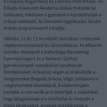
A Fővárosi Nagycirkusz és a Baross Imre Artista- és
Előadó-művészeti Akadémia diákjai mutatják be
tudásukat, miközben a gyerekek is kipróbálhatják a
cirkusz eszközeit. Az interaktív foglalkozást Sándor
András programvezető irányítja.
Délután, 12 és 13 óra között táncházat rendeznek
néptáncbemutatóval és tánctanítással. Az élőzenés
táncház résztvevői a biatorbágyi Barackmag
Gyermekcsoport és a Nemzeti Színház
gyerekszereplői vezetésével tanulhatnak
tánclépéseket. A táncház végén az érdeklődők a
hangszereket (hegedű, brácsa, bőgő, cimbalom) is
megismerhetik közelebbről. A közleményben
kiemelik: a szervezők arra bátorítják a családokat,
hogy látogassanak el a színházba és élvezzék a
közös élményeket, amelyek hozzájárulnak a