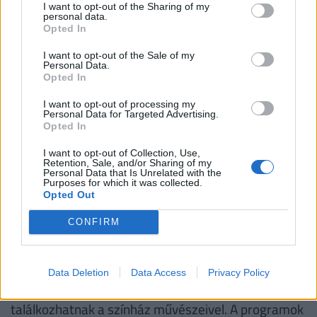
I want to opt-out of the Sharing of my
Vasárnap ismét a gyerekeké lesz a főszerep a
personal data.
Opted In
Nemzeti Színházban: a Gyermeknapi Kölyöknap
I want to opt-out of the Sale of my
elnevezésű, ingyenesen látogatható rendezvény
Personal Data.
színházi élményekkel és játékos foglalkozásokkal
Opted In
várja a családokat. A Nemzeti Színház vasárnap 10
I want to opt-out of processing my
Personal Data for Targeted Advertising.
és 13 óra között rendezi meg az eseményt,
Opted In
amelynek célja, hogy a legkisebbek is
I want to opt-out of Collection, Use,
megismerkedhessenek a színház világával,
Retention, Sale, and/or Sharing of my
Personal Data that Is Unrelated with the
miközben szórakoztató és interaktív programokon
Purposes for which it was collected.
vehetnek részt - olvasható a teátrum
Opted Out
közleményében.
CONFIRM
Mint írják, a Kölyöknapon a gyerekek és szüleik
betekintést nyerhetnek a kulisszák mögé, részt
Data Deletion
Data Access
Privacy Policy
vehetnek különféle játékos foglalkozásokon, és
találkozhatnak a színház művészeivel. A programok