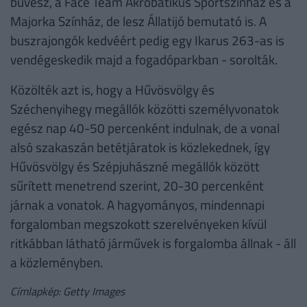
bűvész, a Face Team Akrobatikus Sportszínház és a
Majorka Színház, de lesz Állatijó bemutató is. A
buszrajongók kedvéért pedig egy Ikarus 263-as is
vendégeskedik majd a fogadóparkban - sorolták.
Közölték azt is, hogy a Hűvösvölgy és
Széchenyihegy megállók közötti személyvonatok
egész nap 40-50 percenként indulnak, de a vonal
alsó szakaszán betétjáratok is közlekednek, így
Hűvösvölgy és Szépjuhászné megállók között
sűrített menetrend szerint, 20-30 percenként
járnak a vonatok. A hagyományos, mindennapi
forgalomban megszokott szerelvényeken kívül
ritkábban látható járművek is forgalomba állnak - áll
a közleményben.
Címlapkép: Getty Images