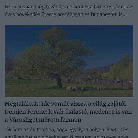
Bár júliusban még tovább emelkedtek a hirdetési árak, az
éves növekedés üteme országosan és Budapesten is
mérséklődött.
Megtaláltuk! Ide vonult vissza a világ zajától
Demjén Ferenc: lovak, halastó, medence is van
a Városliget méretű farmon
"Nekem az életemben, hogy egy ilyen helyen élhetek és
egy ilyen helyen pihenhetem ki magam, az nagyon sokat