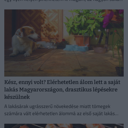
számít. Lelki megnyugvást ad; visszaköltöztem a
természetbe."
Kész, ennyi volt? Elérhetetlen álom lett a saját
lakás Magyarországon, drasztikus lépésekre
készülnek
A lakásárak ugrásszerű növekedése miatt tömegek
számára vált elérhetetlen álommá az első saját lakás
megszerzése.