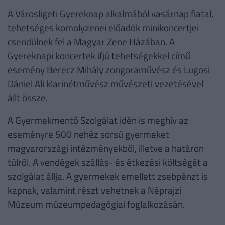
A Városligeti Gyereknap alkalmából vasárnap fiatal,
tehetséges komolyzenei előadók minikoncertjei
csendülnek fel a Magyar Zene Házában. A
Gyereknapi koncertek ifjú tehetségekkel című
esemény Berecz Mihály zongoraművész és Lugosi
Dániel Ali klarinétművész művészeti vezetésével
állt össze.
A Gyermekmentő Szolgálat idén is meghív az
eseményre 500 nehéz sorsú gyermeket
magyarországi intézményekből, illetve a határon
túlról. A vendégek szállás- és étkezési költségét a
szolgálat állja. A gyermekek emellett zsebpénzt is
kapnak, valamint részt vehetnek a Néprajzi
Múzeum múzeumpedagógiai foglalkozásán.