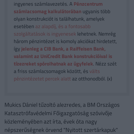
ingyenes számlavezetés. A
Pénzcentrum
számlacsomag kalkulátorában
ugyanis több
olyan konstrukciót is találhatunk, amelyek
esetében
az alapdíj, és a fontosabb
szolgáltatások is ingyenesek
lehetnek. Nemrég
három pénzintézet is komoly akciókat hirdetett,
így
jelenleg a CIB Bank, a Raiffeisen Bank,
valamint az UniCredit Bank konstrukcióival is
tízezreket spórolhatnak az ügyfelek
. Nézz szét
a friss számlacsomagok között, és
válts
pénzintézetet percek alatt
az otthonodból. (x)
Mukics Dániel tűzoltó alezredes, a BM Országos
Katasztrófavédelmi Főigazgatóság szóvivője
közleményében azt írta, évek óta nagy
népszerűségnek örvend "Nyitott szertárkapuk"