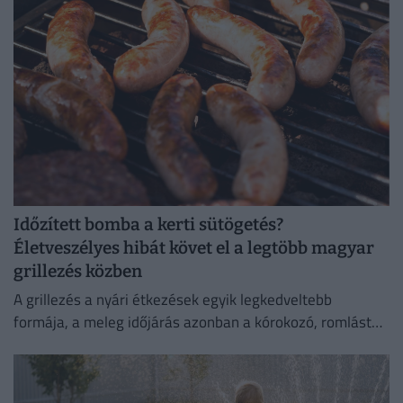
Időzített bomba a kerti sütögetés?
Életveszélyes hibát követ el a legtöbb magyar
grillezés közben
A grillezés a nyári étkezések egyik legkedveltebb
formája, a meleg időjárás azonban a kórokozó, romlást
okozó baktériumok gyorsabb szaporodásának is kedvez.