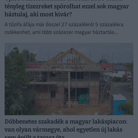
tényleg tízezreket spórolhat ezzel sok magyar
háztulaj, aki most kivár?
A tűzifa áfája már ősszel 27 százalékról 5 százalékra
csökkenhet, ami több százezer magyar háztartás
számára jelenthet könnyebbséget.
Döbbenetes szakadék a magyar lakáspiacon:
van olyan vármegye, ahol egyetlen új lakás
sem épült a tavasz óta