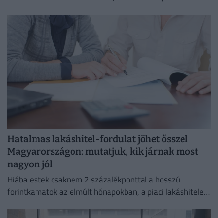
tenni a hajléktalan embereket,
Hatalmas lakáshitel-fordulat jöhet ősszel
Magyarországon: mutatjuk, kik járnak most
nagyon jól
Hiába estek csaknem 2 százalékponttal a hosszú
forintkamatok az elmúlt hónapokban, a piaci lakáshitelek
átlagkamata egyelőre alig mozdult.