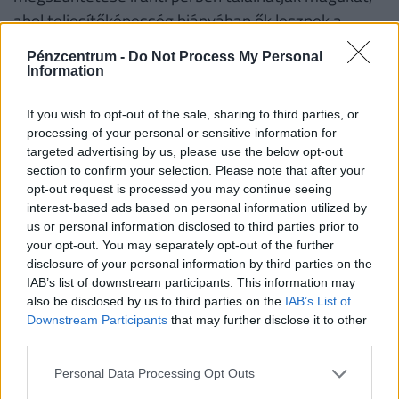
ahol teljesítőképesség hiányában ők lesznek a
bíróság ítélete alapján kötelezően kivásárolva.
Pénzcentrum -
Do Not Process My Personal
Information
Címlapkép: Getty Images
If you wish to opt-out of the sale, sharing to third parties, or
#otthon
#hagyaték
#ingatlan
processing of your personal or sensitive information for
targeted advertising by us, please use the below opt-out
#ügyvéd
#ingatlanpiac
#ingatlanárak
section to confirm your selection. Please note that after your
opt-out request is processed you may continue seeing
interest-based ads based on personal information utilized by
0 HOZZÁSZÓLÁS
us or personal information disclosed to third parties prior to
your opt-out. You may separately opt-out of the further
disclosure of your personal information by third parties on the
Csak bejelentkezett felhasználó szólhat hozzá.
IAB’s list of downstream participants. This information may
Belépés itt!
also be disclosed by us to third parties on the
IAB’s List of
A kommentkezelési szabályzatot
itt találod
.
Downstream Participants
that may further disclose it to other
third parties.
Personal Data Processing Opt Outs
Még nincsenek hozzászólások. Legyél te az első!