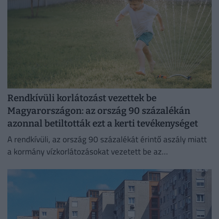
Rendkívüli korlátozást vezettek be
Magyarországon: az ország 90 százalékán
azonnal betiltották ezt a kerti tevékenységet
A rendkívüli, az ország 90 százalékát érintő aszály miatt
a kormány vízkorlátozásokat vezetett be az
ivóvízhálózaton a folyamatos lakossági ellátás
biztosítása érdekében.