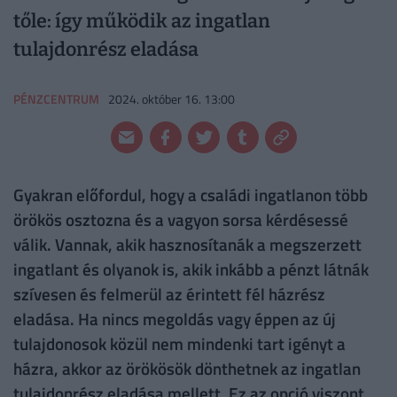
tőle: így működik az ingatlan
tulajdonrész eladása
PÉNZCENTRUM
2024. október 16. 13:00
Gyakran előfordul, hogy a családi ingatlanon több
örökös osztozna és a vagyon sorsa kérdésessé
válik. Vannak, akik hasznosítanák a megszerzett
ingatlant és olyanok is, akik inkább a pénzt látnák
szívesen és felmerül az érintett fél házrész
eladása. Ha nincs megoldás vagy éppen az új
tulajdonosok közül nem mindenki tart igényt a
házra, akkor az örökösök dönthetnek az ingatlan
tulajdonrész eladása mellett. Ez az opció viszont