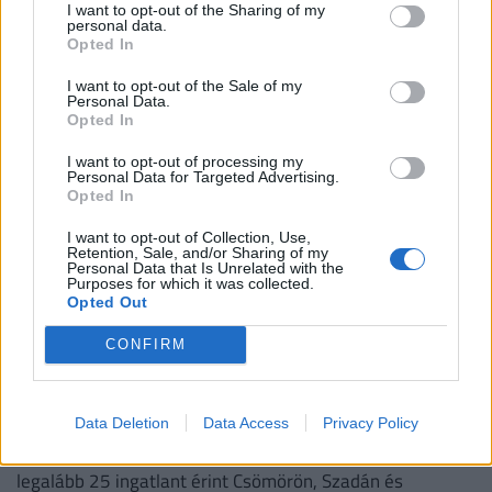
I want to opt-out of the Sharing of my
personal data.
NEKED AJÁNLJUK
Opted In
I want to opt-out of the Sale of my
Personal Data.
Opted In
I want to opt-out of processing my
Personal Data for Targeted Advertising.
Opted In
I want to opt-out of Collection, Use,
Retention, Sale, and/or Sharing of my
Personal Data that Is Unrelated with the
Purposes for which it was collected.
Opted Out
Új módszerrel fosztják ki a gyanútlan
CONFIRM
lakástulajdonosokat: 600 milliós
csalássorozatot állítottak meg az utolsó
pillanatban
Data Deletion
Data Access
Privacy Policy
A nyomozás adatai szerint a bűncselekmény-sorozat már
legalább 25 ingatlant érint Csömörön, Szadán és