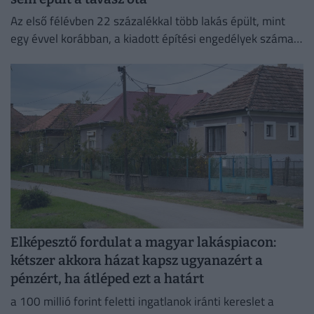
Az első félévben 22 százalékkal több lakás épült, mint
egy évvel korábban, a kiadott építési engedélyek száma
pedig még nagyobb, 29 százalékos ugrást mutatott
Elképesztő fordulat a magyar lakáspiacon:
kétszer akkora házat kapsz ugyanazért a
pénzért, ha átléped ezt a határt
a 100 millió forint feletti ingatlanok iránti kereslet a