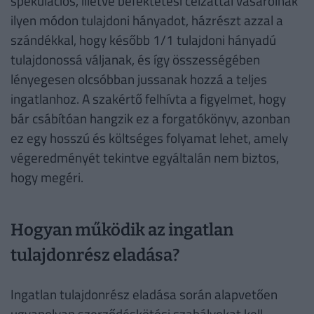
spekulációs, illetve befektetési célzattal vásárolnak
ilyen módon tulajdoni hányadot, házrészt azzal a
szándékkal, hogy később 1/1 tulajdoni hányadú
tulajdonossá váljanak, és így összességében
lényegesen olcsóbban jussanak hozzá a teljes
ingatlanhoz. A szakértő felhívta a figyelmet, hogy
bár csábítóan hangzik ez a forgatókönyv, azonban
ez egy hosszú és költséges folyamat lehet, amely
végeredményét tekintve egyáltalán nem biztos,
hogy megéri.
Hogyan működik az ingatlan
tulajdonrész eladása?
Ingatlan tulajdonrész eladása során alapvetően
ugyanolyan szerződéskötési szabályokat kell