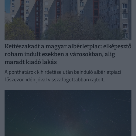
Kettészakadt a magyar albérletpiac: elképesztő
roham indult ezekben a városokban, alig
maradt kiadó lakás
A ponthatárok kihirdetése után beinduló albérletpiaci
főszezon idén jóval visszafogottabban rajtolt,