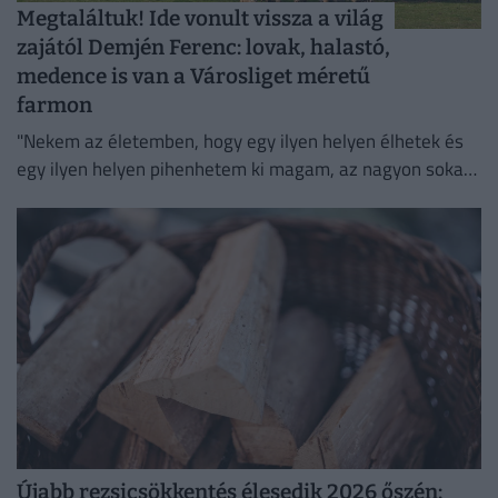
Megtaláltuk! Ide vonult vissza a világ
zajától Demjén Ferenc: lovak, halastó,
medence is van a Városliget méretű
farmon
"Nekem az életemben, hogy egy ilyen helyen élhetek és
egy ilyen helyen pihenhetem ki magam, az nagyon sokat
számít. Lelki megnyugvást ad; visszaköltöztem a
természetbe."
Újabb rezsicsökkentés élesedik 2026 őszén: