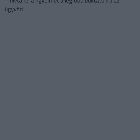
– hívta fel a figyelmet a legfőbb buktatókra az
ügyvéd.