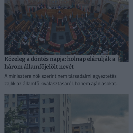
Közeleg a döntés napja: holnap elárulják a
három államfőjelölt nevét
A miniszterelnök szerint nem társadalmi egyeztetés
zajlik az államfő kiválasztásáról, hanem ajánlásokat
kértek, és a folyamat a végéhez közeledik.