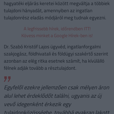
hagyatéki eljárás keretei között megváltja a többiek
tulajdoni hányadát, amennyiben az ingatlan
tulajdonrész eladás módjáról meg tudnak egyezni.
A legfrissebb hírek, időrendben ITT!
Kövess minket a Google Hírek-ben is!
Dr. Szabó Kristóf Lajos ügyvéd, ingatlanforgalmi
szakjogász, földhivatali és földügyi szakértő szerint
azonban az elég ritka esetnek számít, ha kívülálló
félnek adják tovább a résztulajdont.
Egyfelől ezekre jellemzően csak mélyen áron
alul lehet érdeklődőt találni, ugyanis az új
vevő idegenként érkezik egy
tulajdonközösségbe, továbbá gyakran lakott