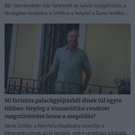
Bár Szentendrén már helyreállt az ivóvíz-szolgáltatás, a
térségben továbbra is kritikus a helyzet a Duna rendkívül
alacsony vízállása miatt.
50 forintos palackgyűjtésből élnek túl egyre
többen: tényleg a visszaváltási rendszer
megszüntetése lenne a megoldás?
Aknai Zoltán, a Menhely Alapítvány vezetője a
Pénzcentrumnak arról beszélt, miért veszélyes bűnbakká