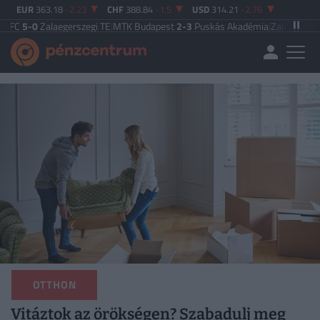
EUR
363.18
-2.23
CHF
388.84
-1.5
USD
314.21
-2.76
laegerszegi TE
|
MTK Budapest
2-3
Puskás Akadémia
|
Zalaegerszegi TE
5-2
P
OTTHON
Vitáztok az örökségen? Szabadulj meg