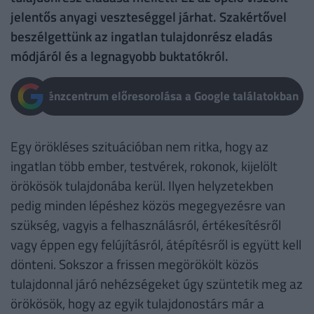
jelentős anyagi veszteséggel járhat. Szakértővel
beszélgettünk az ingatlan tulajdonrész eladás
módjáról és a legnagyobb buktatókról.
Pénzcentrum előresorolása a Google találatokban
Egy örökléses szituációban nem ritka, hogy az
ingatlan több ember, testvérek, rokonok, kijelölt
örökösök tulajdonába kerül. Ilyen helyzetekben
pedig minden lépéshez közös megegyezésre van
szükség, vagyis a felhasználásról, értékesítésről
vagy éppen egy felújításról, átépítésről is együtt kell
dönteni. Sokszor a frissen megörökölt közös
tulajdonnal járó nehézségeket úgy szüntetik meg az
örökösök, hogy az egyik tulajdonostárs már a