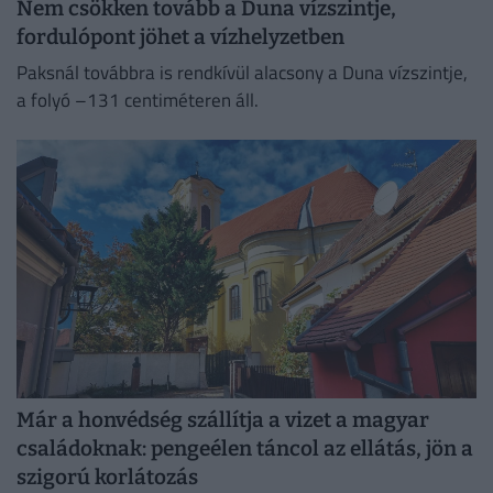
Nem csökken tovább a Duna vízszintje,
fordulópont jöhet a vízhelyzetben
Paksnál továbbra is rendkívül alacsony a Duna vízszintje,
a folyó –131 centiméteren áll.
Már a honvédség szállítja a vizet a magyar
családoknak: pengeélen táncol az ellátás, jön a
szigorú korlátozás