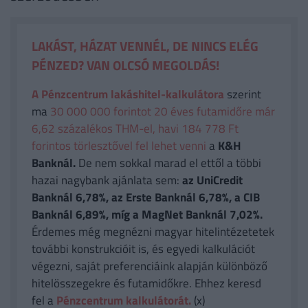
LAKÁST, HÁZAT VENNÉL, DE NINCS ELÉG
PÉNZED? VAN OLCSÓ MEGOLDÁS!
A Pénzcentrum lakáshitel-kalkulátora
szerint
ma
30 000 000 forintot 20 éves futamidőre már
6,62 százalékos THM-el, havi 184 778 Ft
forintos törlesztővel fel lehet venni
a
K&H
Banknál.
De nem sokkal marad el ettől a többi
hazai nagybank ajánlata sem:
az UniCredit
Banknál 6,78%, az Erste Banknál 6,78%, a CIB
Banknál 6,89%, míg a MagNet Banknál 7,02%.
Érdemes még megnézni magyar hitelintézetetek
további konstrukcióit is, és egyedi kalkulációt
végezni, saját preferenciáink alapján különböző
hitelösszegekre és futamidőkre. Ehhez keresd
fel a
Pénzcentrum kalkulátorát.
(x)