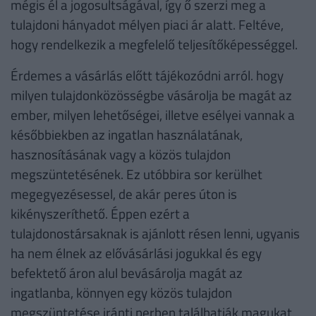
mégis él a jogosultságával, így ő szerzi meg a
tulajdoni hányadot mélyen piaci ár alatt. Feltéve,
hogy rendelkezik a megfelelő teljesítőképességgel.
Érdemes a vásárlás előtt tájékozódni arról. hogy
milyen tulajdonközösségbe vásárolja be magát az
ember, milyen lehetőségei, illetve esélyei vannak a
későbbiekben az ingatlan használatának,
hasznosításának vagy a közös tulajdon
megszüntetésének. Ez utóbbira sor kerülhet
megegyezésessel, de akár peres úton is
kikényszeríthető. Éppen ezért a
tulajdonostársaknak is ajánlott résen lenni, ugyanis
ha nem élnek az elővásárlási jogukkal és egy
befektető áron alul bevásárolja magát az
ingatlanba, könnyen egy közös tulajdon
megszüntetése iránti perben találhatják magukat,