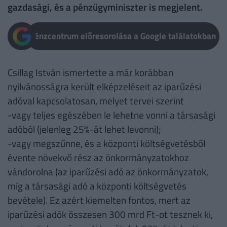
gazdasági, és a pénzügyminiszter is megjelent.
Pénzcentrum előresorolása a Google találatokban
Csillag István ismertette a már korábban
nyilvánosságra került elképzeléseit az iparűzési
adóval kapcsolatosan, melyet tervei szerint
-vagy teljes egészében le lehetne vonni a társasági
adóból (jelenleg 25%-át lehet levonni);
-vagy megszűnne, és a központi költségvetésből
évente növekvő rész az önkormányzatokhoz
vándorolna (az iparűzési adó az önkormányzatok,
míg a társasági adó a központi költségvetés
bevétele). Ez azért kiemelten fontos, mert az
iparűzési adók összesen 300 mrd Ft-ot tesznek ki,