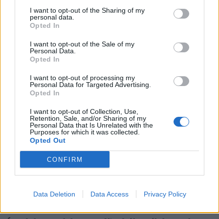
I want to opt-out of the Sharing of my
personal data.
Opted In
Kiderült, ekkora fizetéssel már jómódúnak
számítasz Magyarországon: tágul az olló
I want to opt-out of the Sale of my
Personal Data.
gazdag és szegény között
Opted In
Hiába emelkednek látványosan a magyar bérek, a
I want to opt-out of processing my
számok mögött továbbra is jelentős jövedelmi
Personal Data for Targeted Advertising.
különbségek húzódnak meg.
Opted In
I want to opt-out of Collection, Use,
Retention, Sale, and/or Sharing of my
Personal Data that Is Unrelated with the
Purposes for which it was collected.
Opted Out
CONFIRM
Data Deletion
Data Access
Privacy Policy