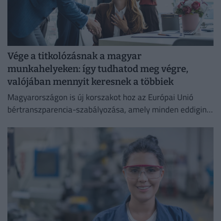
Vége a titkolózásnak a magyar
munkahelyeken: így tudhatod meg végre,
valójában mennyit keresnek a többiek
Magyarországon is új korszakot hoz az Európai Unió
bértranszparencia-szabályozása, amely minden eddiginél
átláthatóbbá teszi a vállalati javadalmazást: