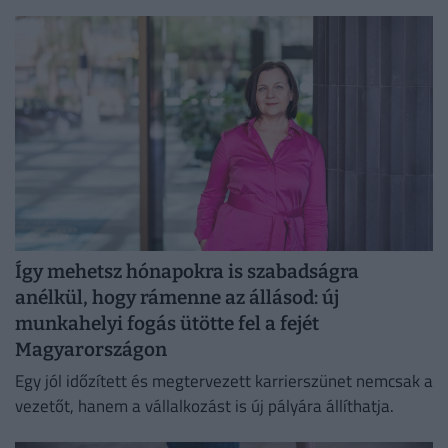
energiafogyasztásukat is mérsékelniük kell.
Így mehetsz hónapokra is szabadságra
anélkül, hogy rámenne az állásod: új
munkahelyi fogás ütötte fel a fejét
Magyarországon
Egy jól időzített és megtervezett karrierszünet nemcsak a
vezetőt, hanem a vállalkozást is új pályára állíthatja.