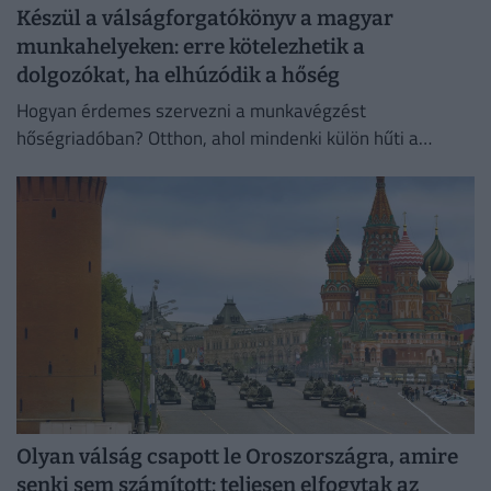
Készül a válságforgatókönyv a magyar
munkahelyeken: erre kötelezhetik a
dolgozókat, ha elhúzódik a hőség
Hogyan érdemes szervezni a munkavégzést
hőségriadóban? Otthon, ahol mindenki külön hűti a
lakását, vagy egy korszerű, energiahatékony
irodaházban, ahol a hűtés központilag működik.
Olyan válság csapott le Oroszországra, amire
senki sem számított: teljesen elfogytak az