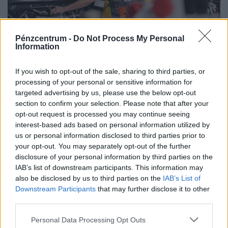
Pénzcentrum -
Do Not Process My Personal
Information
900 ezres a fizetés átlagosan ennél a hazai
vállalatnál: sok álláshoz még tapasztalat sem
If you wish to opt-out of the sale, sharing to third parties, or
kell
processing of your personal or sensitive information for
targeted advertising by us, please use the below opt-out
Heti összefoglaló a Pénzcentrum legolvasottabb
section to confirm your selection. Please note that after your
cikkeiből: ezek a témák mozgatták meg leginkább az
opt-out request is processed you may continue seeing
olvasókat.
interest-based ads based on personal information utilized by
us or personal information disclosed to third parties prior to
your opt-out. You may separately opt-out of the further
disclosure of your personal information by third parties on the
IAB’s list of downstream participants. This information may
also be disclosed by us to third parties on the
IAB’s List of
Downstream Participants
that may further disclose it to other
third parties.
Personal Data Processing Opt Outs