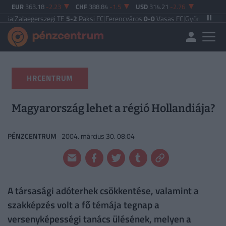
EUR
363.18
-2.23
CHF
388.84
-1.5
USD
314.21
-2.76
gerszegi TE
5-2
Paksi FC
|
Ferencváros
0-0
Vasas FC
|
Győri ETO FC
4-0
Nyíreg
HRCENTRUM
Magyarország lehet a régió Hollandiája?
PÉNZCENTRUM
2004. március 30. 08:04
A társasági adóterhek csökkentése, valamint a
szakképzés volt a fő témája tegnap a
versenyképességi tanács ülésének, melyen a