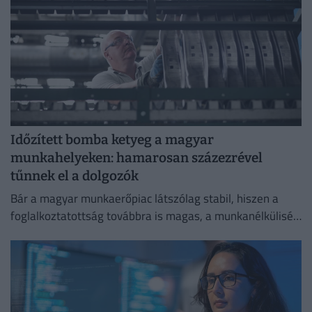
Időzített bomba ketyeg a magyar
munkahelyeken: hamarosan százezrével
tűnnek el a dolgozók
Bár a magyar munkaerőpiac látszólag stabil, hiszen a
foglalkoztatottság továbbra is magas, a munkanélküliség
pedig nem emelkedik drámai mértékben.