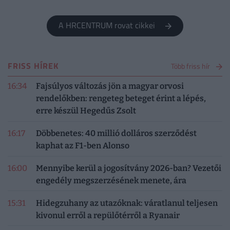
A HRCENTRUM rovat cikkei
FRISS HÍREK
Több friss hír
16:34
Fajsúlyos változás jön a magyar orvosi
rendelőkben: rengeteg beteget érint a lépés,
erre készül Hegedűs Zsolt
16:17
Döbbenetes: 40 millió dolláros szerződést
kaphat az F1-ben Alonso
16:00
Mennyibe kerül a jogosítvány 2026-ban? Vezetői
engedély megszerzésének menete, ára
15:31
Hidegzuhany az utazóknak: váratlanul teljesen
kivonul erről a repülőtérről a Ryanair