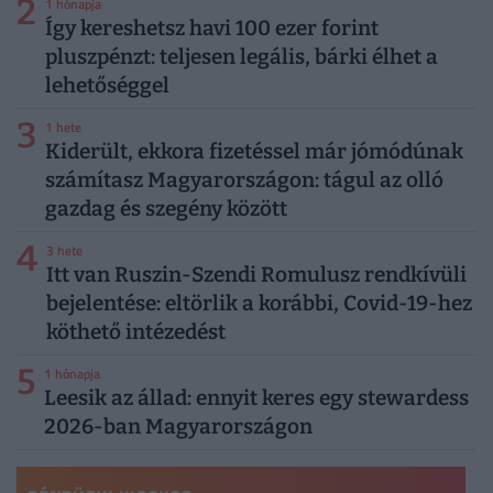
2
1 hónapja
Így kereshetsz havi 100 ezer forint
pluszpénzt: teljesen legális, bárki élhet a
lehetőséggel
3
1 hete
Kiderült, ekkora fizetéssel már jómódúnak
számítasz Magyarországon: tágul az olló
gazdag és szegény között
4
3 hete
Itt van Ruszin-Szendi Romulusz rendkívüli
bejelentése: eltörlik a korábbi, Covid-19-hez
köthető intézedést
5
1 hónapja
Leesik az állad: ennyit keres egy stewardess
2026-ban Magyarországon