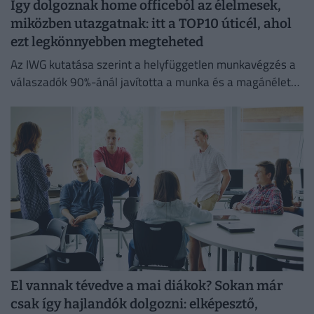
Így dolgoznak home officeból az élelmesek,
miközben utazgatnak: itt a TOP10 úticél, ahol
ezt legkönnyebben megteheted
Az IWG kutatása szerint a helyfüggetlen munkavégzés a
válaszadók 90%-ánál javította a munka és a magánélet
egyensúlyát, míg 80%-uk produktívabbnak érzi magát.
El vannak tévedve a mai diákok? Sokan már
csak így hajlandók dolgozni: elképesztő,