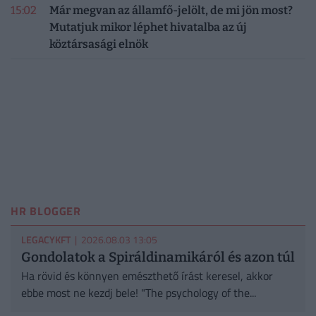
15:02
Már megvan az államfő-jelölt, de mi jön most?
Mutatjuk mikor léphet hivatalba az új
köztársasági elnök
HR BLOGGER
LEGACYKFT
| 2026.08.03 13:05
Gondolatok a Spiráldinamikáról és azon túl
Ha rövid és könnyen emészthető írást keresel, akkor
ebbe most ne kezdj bele! "The psychology of the...