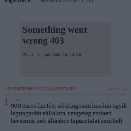
Augusztus 8.
Nemzetközi Macska Nap
HRCENTRUM LEGOLVASOTTABB
Tovább
1
1 hete
900 ezres fizetést ad átlagosan hazánk egyik
legnagyobb vállalata: rengeteg embert
keresnek, sok álláshoz tapasztalat sem kell