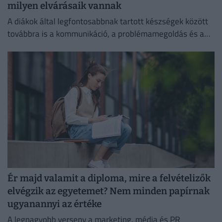
milyen elvárásaik vannak
A diákok által legfontosabbnak tartott készségek között
továbbra is a kommunikáció, a problémamegoldás és a
kritikus gondolkodás vezet.
Ér majd valamit a diploma, mire a felvételizők
elvégzik az egyetemet? Nem minden papírnak
ugyanannyi az értéke
A legnagyobb verseny a marketing, média és PR