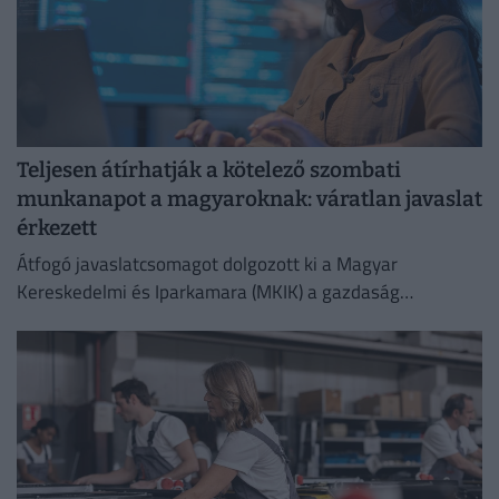
Teljesen átírhatják a kötelező szombati
munkanapot a magyaroknak: váratlan javaslat
érkezett
Átfogó javaslatcsomagot dolgozott ki a Magyar
Kereskedelmi és Iparkamara (MKIK) a gazdaság
működőképességének megőrzése és az energiaválság
kezelése érdekében.