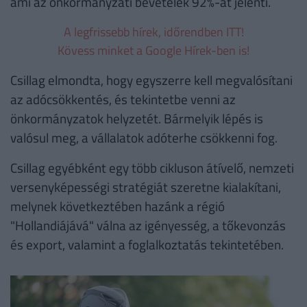
ami az önkormányzati bevételek 92%-át jelenti.
A legfrissebb hírek, időrendben ITT!
Kövess minket a Google Hírek-ben is!
Csillag elmondta, hogy egyszerre kell megvalósítani
az adócsökkentés, és tekintetbe venni az
önkormányzatok helyzetét. Bármelyik lépés is
valósul meg, a vállalatok adóterhe csökkenni fog.
Csillag egyébként egy több cikluson átívelő, nemzeti
versenyképességi stratégiát szeretne kialakítani,
melynek következtében hazánk a régió
"Hollandiájává" válna az igényesség, a tőkevonzás
és export, valamint a foglalkoztatás tekintetében.