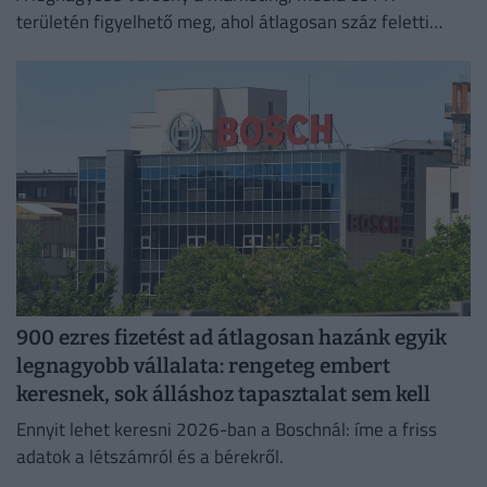
területén figyelhető meg, ahol átlagosan száz feletti
jelentkező juthat egy pályakezdő állásra.
900 ezres fizetést ad átlagosan hazánk egyik
legnagyobb vállalata: rengeteg embert
keresnek, sok álláshoz tapasztalat sem kell
Ennyit lehet keresni 2026-ban a Boschnál: íme a friss
adatok a létszámról és a bérekről.