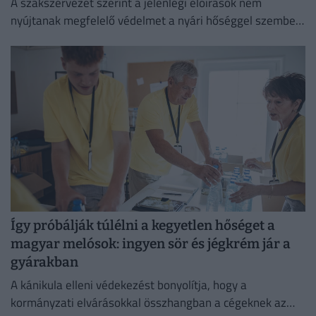
A szakszervezet szerint a jelenlegi előírások nem
nyújtanak megfelelő védelmet a nyári hőséggel szemben,
ezért aláírásgyűjtést indítottak a dolgozók egészségének
védelmében.
Így próbálják túlélni a kegyetlen hőséget a
magyar melósok: ingyen sör és jégkrém jár a
gyárakban
A kánikula elleni védekezést bonyolítja, hogy a
kormányzati elvárásokkal összhangban a cégeknek az