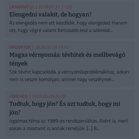
LASKAINELLI
| 2026.07.31 11:05
Elengedni valakit, de hogyan?
Az elengedés nem ott kezdődik, hogy elengeded. Hanem
ott, hogy végre valami fontosabb lesz a számodr...
HRDOKTOR
| 2026.07.29 13:52
Magas vérnyomás: tévhitek és mellbevágó
tények
Sok tévhit kapcsolódik a vérnyomásproblémákhoz, sokan
nem is veszik komolyan, amivel nagy veszélynek...
COACHCO
| 2026.05.05 20:26
Tudtuk, hogy jön? És azt tudtuk, hogy mi
jön?
Izgalmas téma az 1989-es rendszerváltás. Azért is, mert
sokan a mostanit is annak reméljük. [...] B...