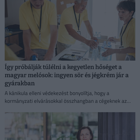
Így próbálják túlélni a kegyetlen hőséget a
magyar melósok: ingyen sör és jégkrém jár a
gyárakban
A kánikula elleni védekezést bonyolítja, hogy a
kormányzati elvárásokkal összhangban a cégeknek az
energiafogyasztásukat is mérsékelniük kell.