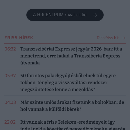
őket.
A HRCENTRUM rovat cikkei
FRISS HÍREK
Több friss hír
06:32
Transzszibériai Expressz jegyár 2026-ban: itt a
menetrend, erre halad a Transsiberia Express
útvonala
05:37
50 forintos palackgyűjtésből élnek túl egyre
többen: tényleg a visszaváltási rendszer
megszüntetése lenne a megoldás?
04:03
Már szinte uniós árakat fizetünk a boltokban: de
hol vannak a külföldi bérek?
22:02
Itt vannak a friss Telekom-eredmények: így
indul neki a következő negyedéveknek a gigacég