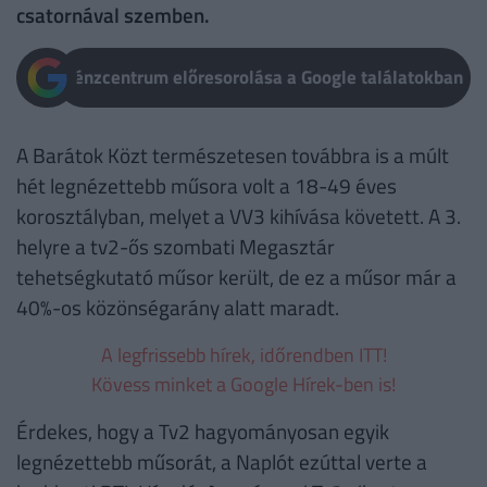
csatornával szemben.
Pénzcentrum előresorolása a Google találatokban
A Barátok Közt természetesen továbbra is a múlt
hét legnézettebb műsora volt a 18-49 éves
korosztályban, melyet a VV3 kihívása követett. A 3.
helyre a tv2-ős szombati Megasztár
tehetségkutató műsor került, de ez a műsor már a
40%-os közönségarány alatt maradt.
A legfrissebb hírek, időrendben ITT!
Kövess minket a Google Hírek-ben is!
Érdekes, hogy a Tv2 hagyományosan egyik
legnézettebb műsorát, a Naplót ezúttal verte a