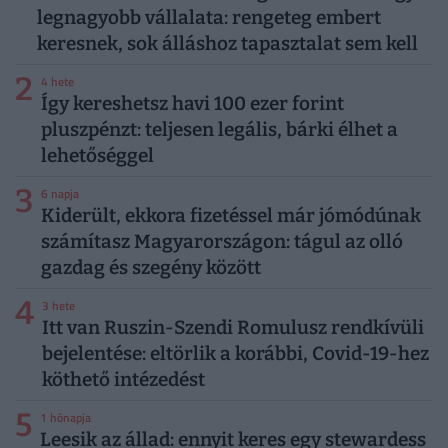
legnagyobb vállalata: rengeteg embert
keresnek, sok álláshoz tapasztalat sem kell
2
4 hete
Így kereshetsz havi 100 ezer forint
pluszpénzt: teljesen legális, bárki élhet a
lehetőséggel
3
6 napja
Kiderült, ekkora fizetéssel már jómódúnak
számítasz Magyarországon: tágul az olló
gazdag és szegény között
4
3 hete
Itt van Ruszin-Szendi Romulusz rendkívüli
bejelentése: eltörlik a korábbi, Covid-19-hez
köthető intézedést
5
1 hónapja
Leesik az állad: ennyit keres egy stewardess