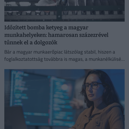
Időzített bomba ketyeg a magyar
munkahelyeken: hamarosan százezrével
tűnnek el a dolgozók
Bár a magyar munkaerőpiac látszólag stabil, hiszen a
foglalkoztatottság továbbra is magas, a munkanélküliség
pedig nem emelkedik drámai mértékben.