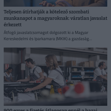
Teljesen átírhatják a kötelező szombati
munkanapot a magyaroknak: váratlan javaslat
érkezett
Átfogó javaslatcsomagot dolgozott ki a Magyar
Kereskedelmi és Iparkamara (MKIK) a gazdaság
működőképességének megőrzése és az energiaválság
kezelése érdekében.
900 ezres a fizetés átlagosan ennél a hazai