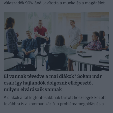
válaszadók 90%-ánál javította a munka és a magánélet
egyensúlyát, míg 80%-uk produktívabbnak érzi magát.
El vannak tévedve a mai diákok? Sokan már
csak így hajlandók dolgozni: elképesztő,
milyen elvárásaik vannak
A diákok által legfontosabbnak tartott készségek között
továbbra is a kommunikáció, a problémamegoldás és a
kritikus gondolkodás vezet.