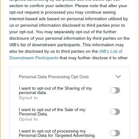
section to confirm your selection. Please note that after your
opt-out request is processed you may continue seeing
interest-based ads based on personal information utilized by
us or personal information disclosed to third parties prior to
your opt-out. You may separately opt-out of the further
disclosure of your personal information by third parties on the
IAB’s list of downstream participants. This information may
Ezekkel a diplomákkal már kezdőként is nettó
also be disclosed by us to third parties on the
IAB’s List of
félmilliót fizetnek: itt tarolnak most a fiatalok
Downstream Participants
that may further disclose it to other
Magyarországon
third parties.
A mérnöki, egészségügyi és gyártási szektorokban
Personal Data Processing Opt Outs
komoly szakemberhiánnyal küzdenek a vállalatok.
I want to opt-out of the Sharing of my
personal data.
Opted In
I want to opt-out of the Sale of my
Personal Data.
Opted In
I want to opt-out of processing my
Personal Data for Targeted Advertising.