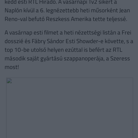
kedd esti RTL Híradó. A vasárnapi Tv2 sikert a
Naplón kívül a 6. legnézettebb heti műsorként Jean
Reno-val befutó Reszkess Amerika tette teljessé.
A vasárnap esti filmet a heti nézettségi listán a Frei
dosszié és Fábry Sándor Esti Showder-e követte, s a
top 10-be utolsó helyen ezúttal is befért az RTL
második saját gyártású szappanoperája, a Szeress
most!