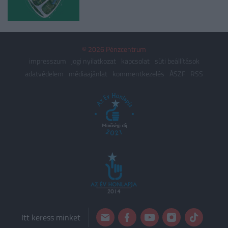
© 2026 Pénzcentrum
impresszum
jogi nyilatkozat
kapcsolat
süti beállítások
adatvédelem
médiaajánlat
kommentkezelés
ÁSZF
RSS
Itt keress minket