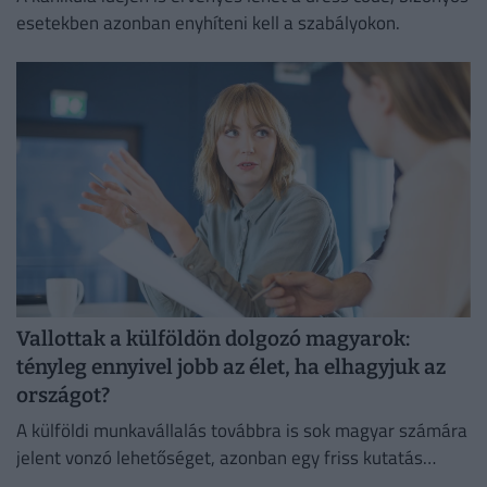
esetekben azonban enyhíteni kell a szabályokon.
Vallottak a külföldön dolgozó magyarok:
tényleg ennyivel jobb az élet, ha elhagyjuk az
országot?
A külföldi munkavállalás továbbra is sok magyar számára
jelent vonzó lehetőséget, azonban egy friss kutatás
szerint már nem kizárólag a magasabb fizetés motiválja