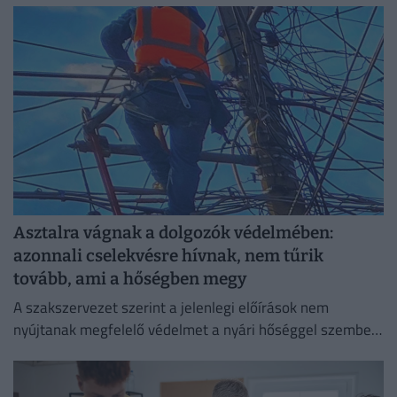
Asztalra vágnak a dolgozók védelmében:
azonnali cselekvésre hívnak, nem tűrik
tovább, ami a hőségben megy
A szakszervezet szerint a jelenlegi előírások nem
nyújtanak megfelelő védelmet a nyári hőséggel szemben,
ezért aláírásgyűjtést indítottak a dolgozók egészségének
védelmében.