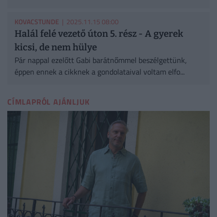
KOVACSTUNDE
| 2025.11.15 08:00
Halál felé vezető úton 5. rész - A gyerek
kicsi, de nem hülye
Pár nappal ezelőtt Gabi barátnőmmel beszélgettünk,
éppen ennek a cikknek a gondolataival voltam elfo...
CÍMLAPRÓL AJÁNLJUK