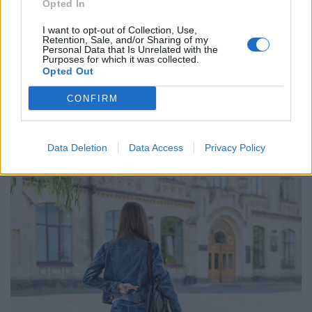
Opted In
I want to opt-out of Collection, Use,
Retention, Sale, and/or Sharing of my
Personal Data that Is Unrelated with the
Purposes for which it was collected.
Opted Out
Forr a levegő a magyar autóipari óriásnál:
azonnal leállhat a munka Pécsen és
CONFIRM
Fehérváron
A Hanon Systems dolgozói készek a határozatlan idejű
Data Deletion
Data Access
Privacy Policy
sztrájkra, ugyanakkor továbbra is nyitottak a
megállapodásra.