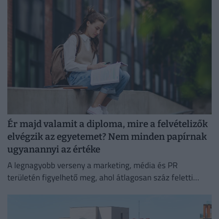
Ér majd valamit a diploma, mire a felvételizők
elvégzik az egyetemet? Nem minden papírnak
ugyanannyi az értéke
A legnagyobb verseny a marketing, média és PR
területén figyelhető meg, ahol átlagosan száz feletti
jelentkező juthat egy pályakezdő állásra.