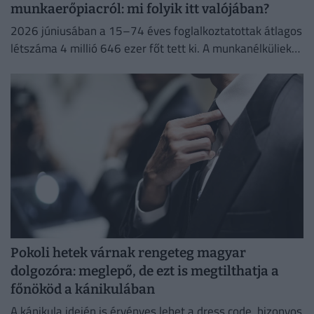
munkaerőpiacról: mi folyik itt valójában?
2026 júniusában a 15–74 éves foglalkoztatottak átlagos
létszáma 4 millió 646 ezer főt tett ki. A munkanélküliek
száma 214 ezer fő, a munkanélküliségi ráta 4,4%...
Pokoli hetek várnak rengeteg magyar
dolgozóra: meglepő, de ezt is megtilthatja a
főnököd a kánikulában
A kánikula idején is érvényes lehet a dress code, bizonyos