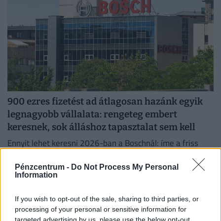
900 ezres fizetést ad átlagosan hazánk egyik
legnagyobb vállalata: rengeteg embert
keresnek, sok álláshoz tapasztalat sem kell
Ennyit lehet keresni 2026-ban a Boschnál: íme a friss
adatok a létszámról és a bérekről.
Pénzcentrum -
Do Not Process My Personal
Information
If you wish to opt-out of the sale, sharing to third parties, or
processing of your personal or sensitive information for
targeted advertising by us, please use the below opt-out