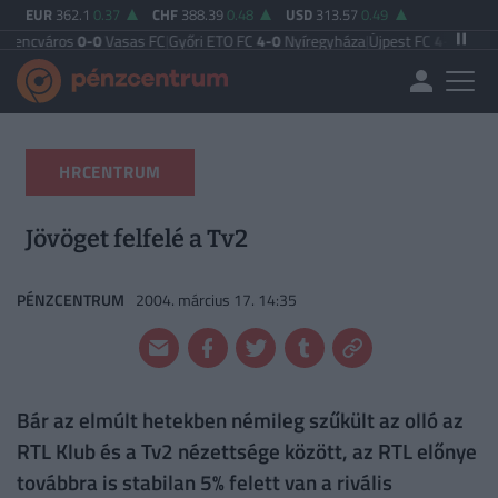
EUR
362.1
0.37
CHF
388.39
0.48
USD
313.57
0.49
s
0-0
Vasas FC
|
Győri ETO FC
4-0
Nyíregyháza
|
Újpest FC
4-2
Debreceni VSC
|
B
HRCENTRUM
Jövöget felfelé a Tv2
PÉNZCENTRUM
2004. március 17. 14:35
Bár az elmúlt hetekben némileg szűkült az olló az
RTL Klub és a Tv2 nézettsége között, az RTL előnye
továbbra is stabilan 5% felett van a rivális