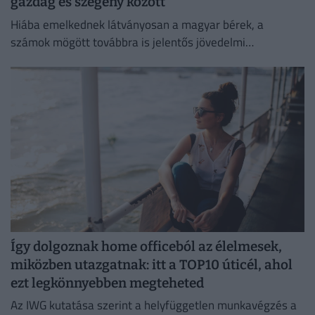
gazdag és szegény között
Hiába emelkednek látványosan a magyar bérek, a
számok mögött továbbra is jelentős jövedelmi
különbségek húzódnak meg.
Így dolgoznak home officeból az élelmesek,
miközben utazgatnak: itt a TOP10 úticél, ahol
ezt legkönnyebben megteheted
Az IWG kutatása szerint a helyfüggetlen munkavégzés a