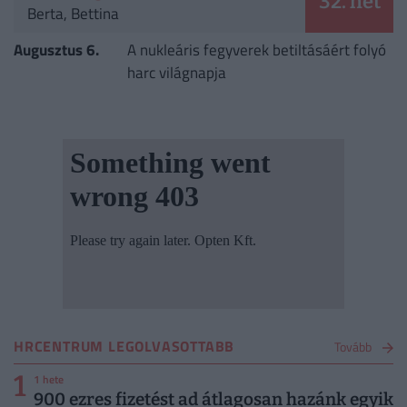
32. hét
Berta, Bettina
Augusztus 6.
A nukleáris fegyverek betiltásáért folyó
harc világnapja
HRCENTRUM LEGOLVASOTTABB
Tovább
1
1 hete
900 ezres fizetést ad átlagosan hazánk egyik