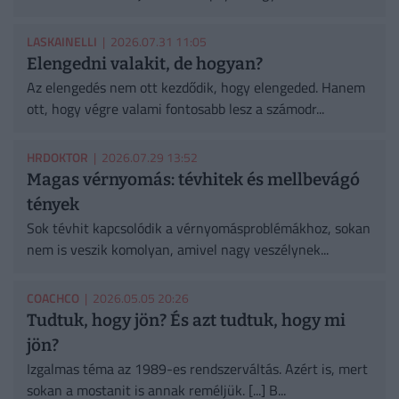
LASKAINELLI
| 2026.07.31 11:05
Elengedni valakit, de hogyan?
Az elengedés nem ott kezdődik, hogy elengeded. Hanem
ott, hogy végre valami fontosabb lesz a számodr...
HRDOKTOR
| 2026.07.29 13:52
Magas vérnyomás: tévhitek és mellbevágó
tények
Sok tévhit kapcsolódik a vérnyomásproblémákhoz, sokan
nem is veszik komolyan, amivel nagy veszélynek...
COACHCO
| 2026.05.05 20:26
Tudtuk, hogy jön? És azt tudtuk, hogy mi
jön?
Izgalmas téma az 1989-es rendszerváltás. Azért is, mert
sokan a mostanit is annak reméljük. [...] B...