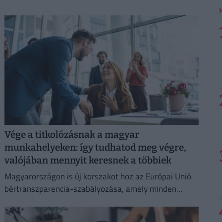
Vége a titkolózásnak a magyar
munkahelyeken: így tudhatod meg végre,
valójában mennyit keresnek a többiek
Magyarországon is új korszakot hoz az Európai Unió
bértranszparencia-szabályozása, amely minden
eddiginél átláthatóbbá teszi a vállalati javadalmazást: