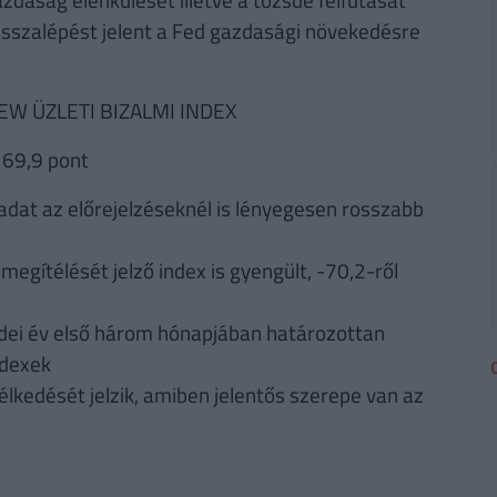
sszalépést jelent a Fed gazdasági növekedésre
W ÜZLETI BIZALMI INDEX
 69,9 pont
 adat az előrejelzéseknél is lényegesen rosszabb
megítélését jelző index is gyengült, -70,2-ről
 idei év első három hónapjában határozottan
ndexek
edését jelzik, amiben jelentős szerepe van az