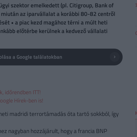
yi szektor emelkedett (pl. Citigroup, Bank of
 miután az iparvállalat a korábbi 80-82 centről
sét • a piac kezd magához térni a múlt heti
nkább előtérbe kerülnek a kedvező vállalati
lása a Google találatokban
ek, időrendben ITT!
oogle Hírek-ben is!
heti madridi terrortámadás óta tartó sokkból, így
hez nagyban hozzájárult, hogy a francia BNP