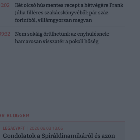
10:02
Két olcsó húsmentes recept a hétvégére Frank
Júlia filléres szakácskönyvéből: pár száz
forintból, villámgyorsan megvan
09:32
Nem sokáig örülhetünk az enyhülésnek:
hamarosan visszatér a pokoli hőség
HR BLOGGER
LEGACYKFT
| 2026.08.03 13:05
Gondolatok a Spiráldinamikáról és azon