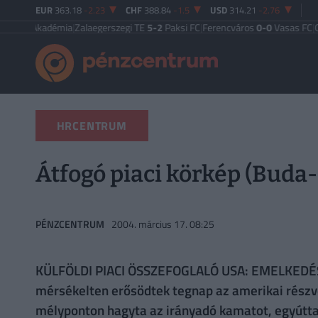
EUR
363.18
-2.23
CHF
388.84
-1.5
USD
314.21
-2.76
Akadémia
|
Zalaegerszegi TE
5-2
Paksi FC
|
Ferencváros
0-0
Vasas FC
|
Győri E
HRCENTRUM
Átfogó piaci körkép (Buda
PÉNZCENTRUM
2004. március 17. 08:25
KÜLFÖLDI PIACI ÖSSZEFOGLALÓ USA: EMELKE
mérsékelten erősödtek tegnap az amerikai részvé
mélyponton hagyta az irányadó kamatot, egyútta