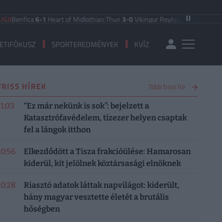
fica
6-1
Heart of Midlothian
|
Thun
3-0
Vikingur Reykjavik
|
PAOK Saloniki
0-1
ETIFÓKUSZ
SPORTEREDMÉNYEK
KVÍZ
FRISS HÍREK
Több friss hír
11:03
“Ez már nekünk is sok”: bejelzett a
Katasztrófavédelem, tízezer helyen csaptak
fel a lángok itthon
10:56
Elkezdődött a Tisza frakcióülése: Hamarosan
kiderül, kit jelölnek köztársasági elnöknek
10:28
Riasztó adatok láttak napvilágot: kiderült,
hány magyar vesztette életét a brutális
hőségben