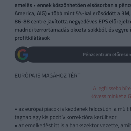
emelés • ennek köszönhetően elsősorban a pénzüg
America, AIG) • több mint 5%-kal erősödött a 3M,
86-88 centre javította negyedéves EPS előrejelzé
madridi terrortámadás okozta sokkból, és egyre i
profitkilátások
Pénzcentrum előresoro
EURÓPA IS MAGÁHOZ TÉRT
A legfrissebb hír
Kövess minket a G
• az európai piacok is kezdenek felocsúdni a múlt 
tagnap egy kis pozitív korrekcióra került sor
• az emelkedést itt is a bankszektor vezette, ami