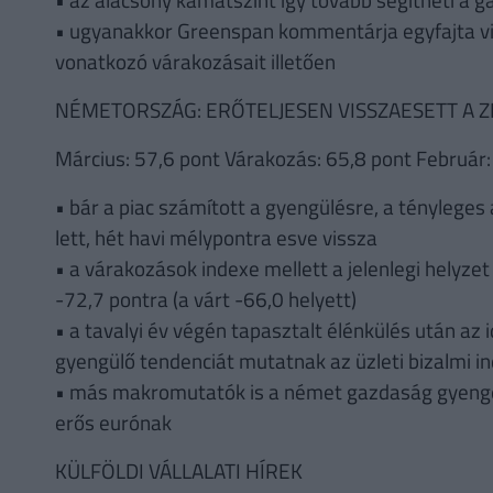
• ugyanakkor Greenspan kommentárja egyfajta vi
vonatkozó várakozásait illetően
NÉMETORSZÁG: ERŐTELJESEN VISSZAESETT A ZE
Március: 57,6 pont Várakozás: 65,8 pont Február:
• bár a piac számított a gyengülésre, a tényleges
lett, hét havi mélypontra esve vissza
• a várakozások indexe mellett a jelenlegi helyzet 
-72,7 pontra (a várt -66,0 helyett)
• a tavalyi év végén tapasztalt élénkülés után az
gyengülő tendenciát mutatnak az üzleti bizalmi i
• más makromutatók is a német gazdaság gyengélk
erős eurónak
KÜLFÖLDI VÁLLALATI HÍREK