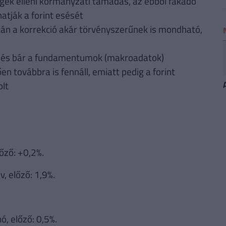
ek elleni kormányzati támadás, az ebből fakadó
atják a forint esését
án a korrekció akár törvényszerűnek is mondható,
t, és bár a fundamentumok (makroadatok)
n továbbra is fennáll, emiatt pedig a forint
lt
lőző: +0,2%.
, előző: 1,9%.
ó, előző: 0,5%.