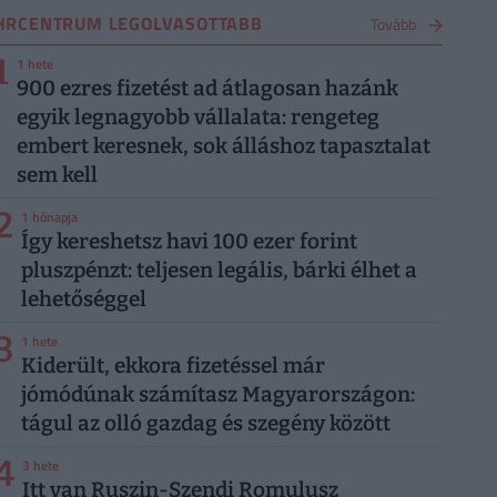
HRCENTRUM LEGOLVASOTTABB
Tovább
1
1 hete
900 ezres fizetést ad átlagosan hazánk
egyik legnagyobb vállalata: rengeteg
embert keresnek, sok álláshoz tapasztalat
sem kell
2
1 hónapja
Így kereshetsz havi 100 ezer forint
pluszpénzt: teljesen legális, bárki élhet a
lehetőséggel
3
1 hete
Kiderült, ekkora fizetéssel már
jómódúnak számítasz Magyarországon:
tágul az olló gazdag és szegény között
4
3 hete
Itt van Ruszin-Szendi Romulusz