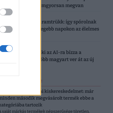
száz forintból, villámgyorsan megvan
026. augusztus 7.
Működik a legális áramtrükk: így spórolnak
tízezreket a legmelegebb napokon az élelmes
magyarok
026. augusztus 7.
Nagyon ráfázhat, aki az AI-ra bízza a
nyaralását: egyre több magyart ver át az új
digitális trend
ERRŐL NE MARADJ LE!
Letarolták az európai kiskereskedelmet: már
minden második megvásárolt termék ebbe a
kategóriába tartozik
A saját márkás termékek népszerűsége töretlen.