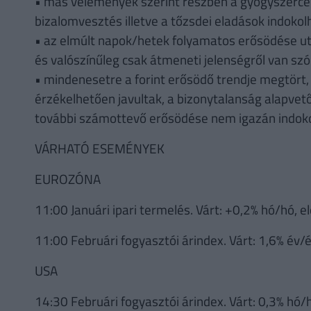
• más vélemények szerint részben a gyógyszercég
bizalomvesztés illetve a tőzsdei eladások indokolh
• az elmúlt napok/hetek folyamatos erősödése ut
és valószínűleg csak átmeneti jelenségről van szó
• mindenesetre a forint erősödő trendje megtör
érzékelhetően javultak, a bizonytalanság alapvetőe
további számottevő erősödése nem igazán indoko
VÁRHATÓ ESEMÉNYEK
EUROZÓNA
11:00 Januári ipari termelés. Várt: +0,2% hó/hó, e
11:00 Februári fogyasztói árindex. Várt: 1,6% év/év
USA
14:30 Februári fogyasztói árindex. Várt: 0,3% hó/h