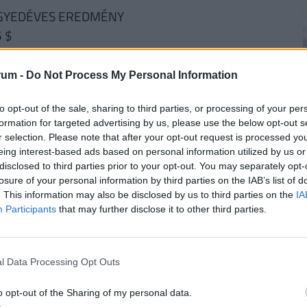
EGYEDÉVES EREDMÉNY
5 $
skedő társaság tegnap közzétett
rum -
Do Not Process My Personal Information
haladó eredményről számolt be
ól 670 millió dollárra emelkedett
2
to opt-out of the sale, sharing to third parties, or processing of your per
 javulása
formation for targeted advertising by us, please use the below opt-out s
r selection. Please note that after your opt-out request is processed y
azásból és a részvénykibocsátások szervezéséből
eing interest-based ads based on personal information utilized by us or
disclosed to third parties prior to your opt-out. You may separately opt-
 a gazdálkodási környezetet és a kilátásokat
losure of your personal information by third parties on the IAB’s list of
2
. This information may also be disclosed by us to third parties on the
IA
írek hallatán
Participants
that may further disclose it to other third parties.
ÉNZED? VAN OLCSÓ MEGOLDÁS!
l Data Processing Opt Outs
2
a
30 000 000 forintot 20 éves futamidőre már
törlesztővel fel lehet venni
a
K&H Banknál.
De
o opt-out of the Sharing of my personal data.