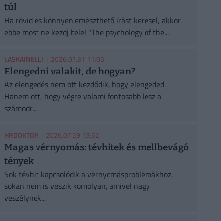
túl
Ha rövid és könnyen emészthető írást keresel, akkor
ebbe most ne kezdj bele! "The psychology of the...
LASKAINELLI
| 2026.07.31 11:05
Elengedni valakit, de hogyan?
Az elengedés nem ott kezdődik, hogy elengeded.
Hanem ott, hogy végre valami fontosabb lesz a
számodr...
HRDOKTOR
| 2026.07.29 13:52
Magas vérnyomás: tévhitek és mellbevágó
tények
Sok tévhit kapcsolódik a vérnyomásproblémákhoz,
sokan nem is veszik komolyan, amivel nagy
veszélynek...