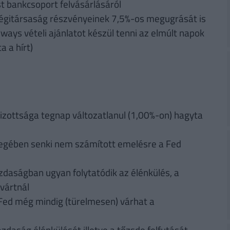
 bankcsoport felvásárlásáról
l légitársaság részvényeinek 7,5%-os megugrását is
rways vételi ajánlatot készül tenni az elmúlt napok
 a hírt)
bizottsága tegnap változatlanul (1,00%-on) hagyta
nyegében senki nem számított emelésre a Fed
daságban ugyan folytatódik az élénkülés, a
vártnál
a Fed még mindig (türelmesen) várhat a
zdaság élénkülését illetve a tőzsde felfutását