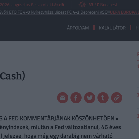
2026. augusztus 8. szombat
László
33 °C
Budapest
TO FC
4-0
Nyíregyháza
|
Újpest FC
4-2
Debreceni VSC
UEFA EURÓPA LIGA
Ben
ÁRFOLYAM
KALKULÁTOR
H
-Cash)
DÉS A FED KOMMENTÁRJÁNAK KÖSZÖNHETŐEN •
nyindexek, miután a Fed változatlanul, 46 éves
l jelezve, hogy még egy darabig nem várható