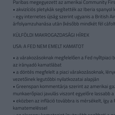
Paribas megegyezett az amerikai Community First
• akvizíciós pletykák segítették az Iberia spanyo
- egy internetes újság szerint ugyanis a British Ai
árfolyamzuhanása után (később mindkét fél cáfolta
KÜLFÖLDI MAKROGAZDASÁGI HÍREK
USA: A FED NEM EMELT KAMATOT
• a várakozásoknak megfelelően a Fed nyíltpiaci 
az irányadó kamatlábat
• a döntés megfelelt a piaci várakozásoknak, lé
vezetőinek legutóbbi nyilatkozatai alapján
• Greenspan kommentárja szerint az amerikai gaz
munkaerőpiaci javulás viszont egyelőre lassabb a 
• eközben az infláció továbbra is mérsékelt, így 
kamatemeléssel
• az alacsony kamatszint így tovább segítheti a ga