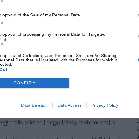
k ajánlata sem:
az UniCredit Banknál 6,78%, az
In
 a MagNet Banknál 7,02%.
Érdemes még megnézni
o opt-out of the Sale of my Personal Data.
és egyedi kalkulációt végezni, saját preferenciáink
2
In
e. Ehhez keresd fel a
Pénzcentrum kalkulátorát.
to opt-out of processing my Personal Data for Targeted
ing.
In
o opt-out of Collection, Use, Retention, Sale, and/or Sharing
2
ersonal Data that Is Unrelated with the Purposes for which it
lected.
Out
CONFIRM
 nemzeti valuta jegyzése 253,5 forint/euró körüli
si hullámról igazából nem beszélhetünk
Data Deletion
Data Access
Privacy Policy
 a globális terrorveszély miatt megnövekedett
ionális szinten (lengyel zloty, cseh korona) is