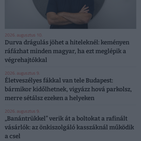
2026. augusztus 10.
Durva drágulás jöhet a hiteleknél: keményen
ráfázhat minden magyar, ha ezt meglépik a
végrehajtókkal
2026. augusztus 9.
Életveszélyes fákkal van tele Budapest:
bármikor kidőlhetnek, vigyázz hová parkolsz,
merre sétálsz ezeken a helyeken
2026. augusztus 9.
„Banántrükkel” verik át a boltokat a rafinált
vásárlók: az önkiszolgáló kasszáknál működik
a csel