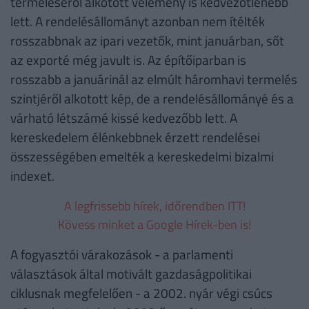
termeléséről alkotott vélemény is kedvezőtlenebb
lett. A rendelésállományt azonban nem ítélték
rosszabbnak az ipari vezetők, mint januárban, sőt
az exporté még javult is. Az építőiparban is
rosszabb a januárinál az elmúlt háromhavi termelés
szintjéről alkotott kép, de a rendelésállományé és a
várható létszámé kissé kedvezőbb lett. A
kereskedelem élénkebbnek érzett rendelései
összességében emelték a kereskedelmi bizalmi
indexet.
A legfrissebb hírek, időrendben ITT!
Kövess minket a Google Hírek-ben is!
A fogyasztói várakozások - a parlamenti
választások által motivált gazdaságpolitikai
ciklusnak megfelelően - a 2002. nyár végi csúcs