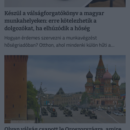
Készül a válságforgatókönyv a magyar
munkahelyeken: erre kötelezhetik a
dolgozókat, ha elhúzódik a hőség
Hogyan érdemes szervezni a munkavégzést
hőségriadóban? Otthon, ahol mindenki külön hűti a
lakását, vagy egy korszerű, energiahatékony
irodaházban, ahol a hűtés központilag működik.
Olyan válság csapott le Oroszországra, amire