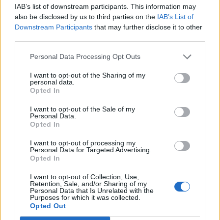
IAB’s list of downstream participants. This information may
also be disclosed by us to third parties on the
IAB’s List of
Downstream Participants
that may further disclose it to other
third parties.
Personal Data Processing Opt Outs
900 ezres a fizetés átlagosan ennél a hazai
I want to opt-out of the Sharing of my
vállalatnál: sok álláshoz még tapasztalat sem
personal data.
kell
Opted In
Heti összefoglaló a Pénzcentrum legolvasottabb
I want to opt-out of the Sale of my
Personal Data.
cikkeiből: ezek a témák mozgatták meg leginkább az
Opted In
olvasókat.
I want to opt-out of processing my
Personal Data for Targeted Advertising.
Opted In
I want to opt-out of Collection, Use,
Retention, Sale, and/or Sharing of my
Personal Data that Is Unrelated with the
Purposes for which it was collected.
Opted Out