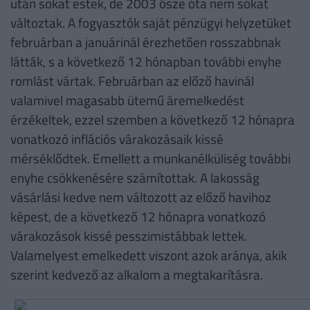
után sokat estek, de 2003 ősze óta nem sokat
változtak. A fogyasztók saját pénzügyi helyzetüket
februárban a januárinál érezhetően rosszabbnak
látták, s a következő 12 hónapban további enyhe
romlást vártak. Februárban az előző havinál
valamivel magasabb ütemű áremelkedést
érzékeltek, ezzel szemben a következő 12 hónapra
vonatkozó inflációs várakozásaik kissé
mérséklődtek. Emellett a munkanélküliség további
enyhe csökkenésére számítottak. A lakosság
vásárlási kedve nem változott az előző havihoz
képest, de a következő 12 hónapra vonatkozó
várakozások kissé pesszimistábbak lettek.
Valamelyest emelkedett viszont azok aránya, akik
szerint kedvező az alkalom a megtakarításra.