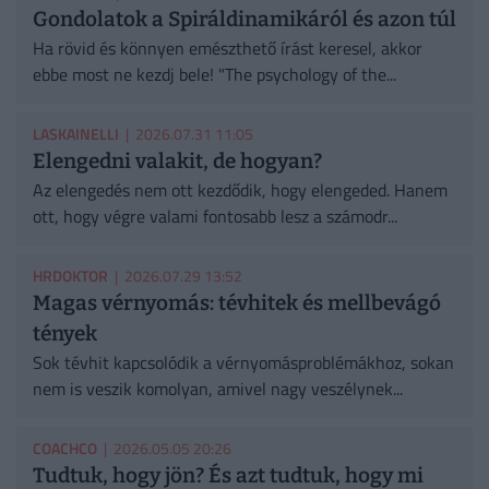
Gondolatok a Spiráldinamikáról és azon túl
Ha rövid és könnyen emészthető írást keresel, akkor
ebbe most ne kezdj bele! "The psychology of the...
LASKAINELLI
| 2026.07.31 11:05
Elengedni valakit, de hogyan?
Az elengedés nem ott kezdődik, hogy elengeded. Hanem
ott, hogy végre valami fontosabb lesz a számodr...
HRDOKTOR
| 2026.07.29 13:52
Magas vérnyomás: tévhitek és mellbevágó
tények
Sok tévhit kapcsolódik a vérnyomásproblémákhoz, sokan
nem is veszik komolyan, amivel nagy veszélynek...
COACHCO
| 2026.05.05 20:26
Tudtuk, hogy jön? És azt tudtuk, hogy mi