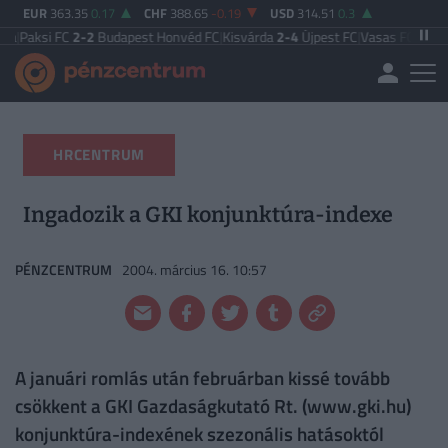
EUR
363.35
0.17
CHF
388.65
-0.19
USD
314.51
0.3
FC
2-2
Budapest Honvéd FC
|
Kisvárda
2-4
Újpest FC
|
Vasas FC
5-0
Zalaegersze
HRCENTRUM
Ingadozik a GKI konjunktúra-indexe
PÉNZCENTRUM
2004. március 16. 10:57
A januári romlás után februárban kissé tovább
csökkent a GKI Gazdaságkutató Rt. (www.gki.hu)
konjunktúra-indexének szezonális hatásoktól