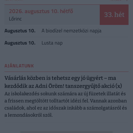
2026. augusztus 10. hétfő
33. hét
Lőrinc
Augusztus 10.
A biodízel nemzetközi napja
Augusztus 10.
Lusta nap
AJÁNLATUNK
Vásárlás közben is tehetsz egy jó ügyért – ma
kezdődik az Adni Öröm! tanszergyűjtő akció (x)
Az iskolakezdés sokunk számára az új füzetek illatát és
a frissen megtöltött tolltartót idézi fel. Vannak azonban
családok, ahol ez az időszak inkább a számolgatásról és
a lemondásokról szól.