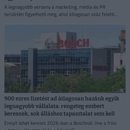
A legnagyobb verseny a marketing, média és PR
területén figyelhető meg, ahol átlagosan száz feletti
jelentkező juthat egy pályakezdő állásra.
900 ezres fizetést ad átlagosan hazánk egyik
legnagyobb vállalata: rengeteg embert
keresnek, sok álláshoz tapasztalat sem kell
Ennyit lehet keresni 2026-ban a Boschnál: íme a friss