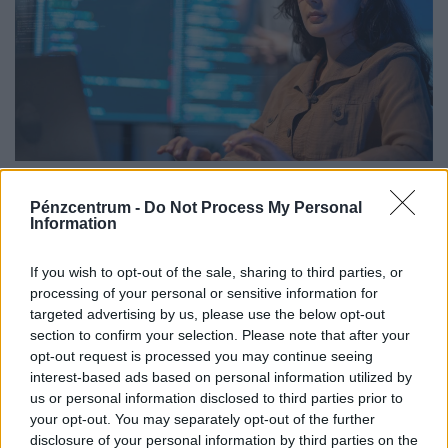
Teljesen átírhatják a kötelező szombati
munkanapot a magyaroknak: váratlan javaslat
Pénzcentrum -
Do Not Process My Personal
Information
érkezett
Átfogó javaslatcsomagot dolgozott ki a Magyar
If you wish to opt-out of the sale, sharing to third parties, or
Kereskedelmi és Iparkamara (MKIK) a gazdaság
processing of your personal or sensitive information for
működőképességének megőrzése és az energiaválság
targeted advertising by us, please use the below opt-out
section to confirm your selection. Please note that after your
kezelése érdekében.
opt-out request is processed you may continue seeing
interest-based ads based on personal information utilized by
us or personal information disclosed to third parties prior to
your opt-out. You may separately opt-out of the further
disclosure of your personal information by third parties on the