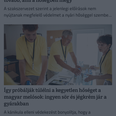
tovább, ami a hőségben megy
A szakszervezet szerint a jelenlegi előírások nem
nyújtanak megfelelő védelmet a nyári hőséggel szemben,
ezért aláírásgyűjtést indítottak a dolgozók egészségének
védelmében.
Így próbálják túlélni a kegyetlen hőséget a
magyar melósok: ingyen sör és jégkrém jár a
gyárakban
A kánikula elleni védekezést bonyolítja, hogy a