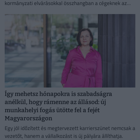
kormányzati elvárásokkal összhangban a cégeknek az
energiafogyasztásukat is mérsékelniük kell.
Így mehetsz hónapokra is szabadságra
anélkül, hogy rámenne az állásod: új
munkahelyi fogás ütötte fel a fejét
Magyarországon
Egy jól időzített és megtervezett karrierszünet nemcsak a
vezetőt, hanem a vállalkozást is új pályára állíthatja.