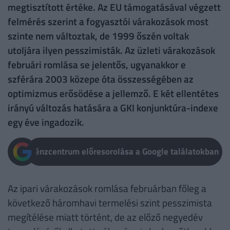
megtisztított értéke. Az EU támogatásával végzett
felmérés szerint a fogyasztói várakozások most
szinte nem változtak, de 1999 őszén voltak
utoljára ilyen pesszimisták. Az üzleti várakozások
februári romlása se jelentős, ugyanakkor e
szférára 2003 közepe óta összességében az
optimizmus erősödése a jellemző. E két ellentétes
irányú változás hatására a GKI konjunktúra-indexe
egy éve ingadozik.
Pénzcentrum előresorolása a Google találatokban
Az ipari várakozások romlása februárban főleg a
következő háromhavi termelési szint pesszimista
megítélése miatt történt, de az előző negyedév