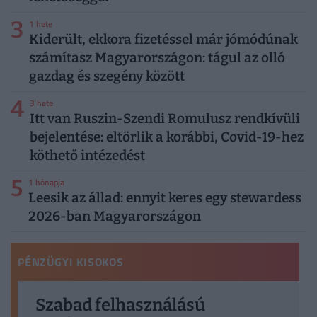
3
1 hete
Kiderült, ekkora fizetéssel már jómódúnak
számítasz Magyarországon: tágul az olló
gazdag és szegény között
4
3 hete
Itt van Ruszin-Szendi Romulusz rendkívüli
bejelentése: eltörlik a korábbi, Covid-19-hez
köthető intézedést
5
1 hónapja
Leesik az állad: ennyit keres egy stewardess
2026-ban Magyarországon
PÉNZÜGYI KISOKOS
Szabad felhasználású