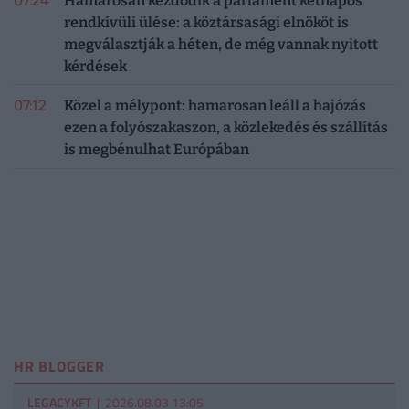
07:24
Hamarosan kezdődik a parlament kétnapos
rendkívüli ülése: a köztársasági elnököt is
megválasztják a héten, de még vannak nyitott
kérdések
07:12
Közel a mélypont: hamarosan leáll a hajózás
ezen a folyószakaszon, a közlekedés és szállítás
is megbénulhat Európában
HR BLOGGER
LEGACYKFT
| 2026.08.03 13:05