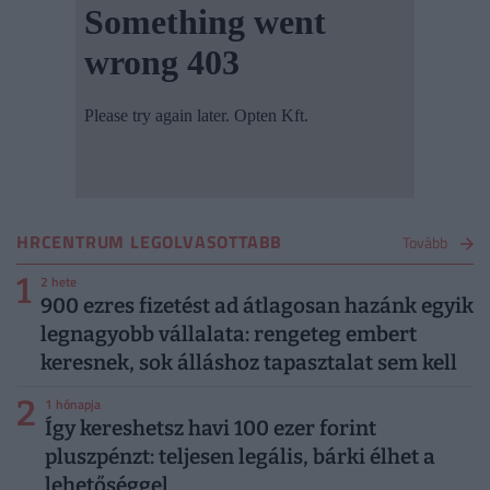
HRCENTRUM LEGOLVASOTTABB
Tovább
1
2 hete
900 ezres fizetést ad átlagosan hazánk egyik
legnagyobb vállalata: rengeteg embert
keresnek, sok álláshoz tapasztalat sem kell
2
1 hónapja
Így kereshetsz havi 100 ezer forint
pluszpénzt: teljesen legális, bárki élhet a
lehetőséggel