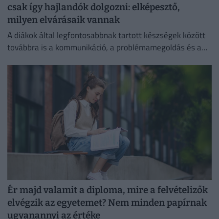
csak így hajlandók dolgozni: elképesztő,
milyen elvárásaik vannak
A diákok által legfontosabbnak tartott készségek között
továbbra is a kommunikáció, a problémamegoldás és a
kritikus gondolkodás vezet.
Ér majd valamit a diploma, mire a felvételizők
elvégzik az egyetemet? Nem minden papírnak
ugyanannyi az értéke