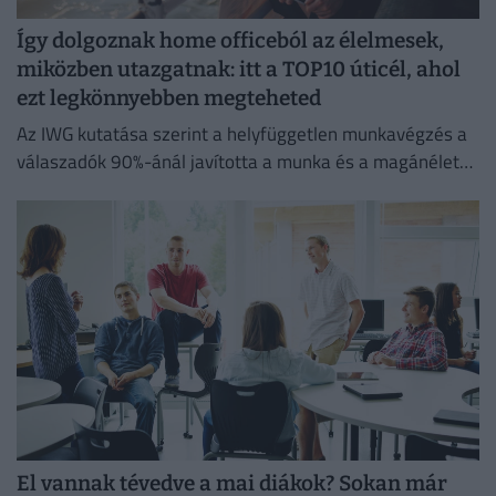
Így dolgoznak home officeból az élelmesek,
miközben utazgatnak: itt a TOP10 úticél, ahol
ezt legkönnyebben megteheted
Az IWG kutatása szerint a helyfüggetlen munkavégzés a
válaszadók 90%-ánál javította a munka és a magánélet
egyensúlyát, míg 80%-uk produktívabbnak érzi magát.
El vannak tévedve a mai diákok? Sokan már