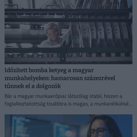
Időzített bomba ketyeg a magyar
munkahelyeken: hamarosan százezrével
tűnnek el a dolgozók
Bár a magyar munkaerőpiac látszólag stabil, hiszen a
foglalkoztatottság továbbra is magas, a munkanélküliség
pedig nem emelkedik drámai mértékben.