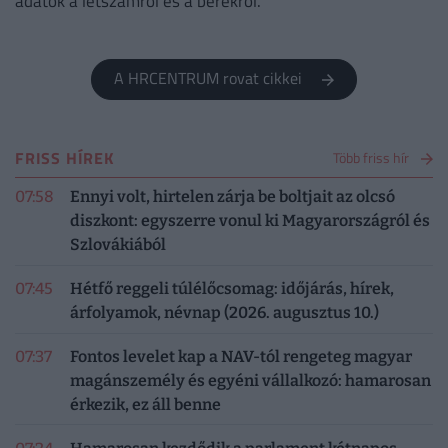
adatok a létszámról és a bérekről.
A HRCENTRUM rovat cikkei
FRISS HÍREK
Több friss hír
07:58
Ennyi volt, hirtelen zárja be boltjait az olcsó
diszkont: egyszerre vonul ki Magyarországról és
Szlovákiából
07:45
Hétfő reggeli túlélőcsomag: időjárás, hírek,
árfolyamok, névnap (2026. augusztus 10.)
07:37
Fontos levelet kap a NAV-tól rengeteg magyar
magánszemély és egyéni vállalkozó: hamarosan
érkezik, ez áll benne