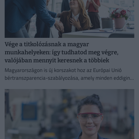
Vége a titkolózásnak a magyar
munkahelyeken: így tudhatod meg végre,
valójában mennyit keresnek a többiek
Magyarországon is új korszakot hoz az Európai Unió
bértranszparencia-szabályozása, amely minden eddiginél
átláthatóbbá teszi a vállalati javadalmazást: