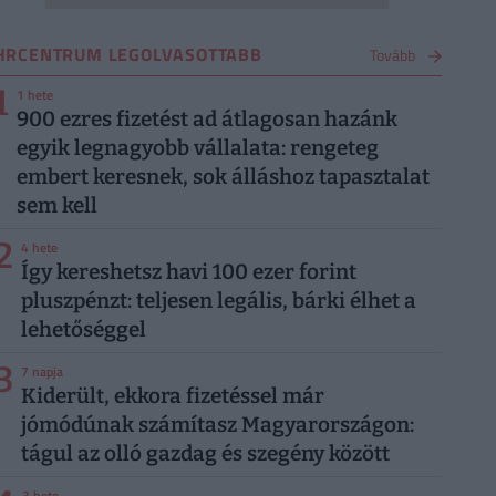
HRCENTRUM LEGOLVASOTTABB
Tovább
1
1 hete
900 ezres fizetést ad átlagosan hazánk
egyik legnagyobb vállalata: rengeteg
embert keresnek, sok álláshoz tapasztalat
sem kell
2
4 hete
Így kereshetsz havi 100 ezer forint
pluszpénzt: teljesen legális, bárki élhet a
lehetőséggel
3
7 napja
Kiderült, ekkora fizetéssel már
jómódúnak számítasz Magyarországon:
tágul az olló gazdag és szegény között
3 hete