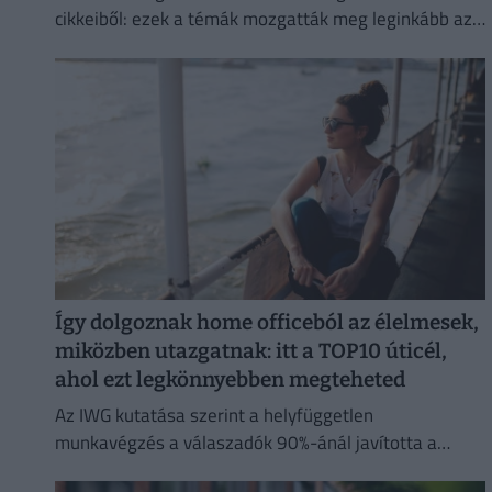
cikkeiből: ezek a témák mozgatták meg leginkább az
olvasókat.
Így dolgoznak home officeból az élelmesek,
miközben utazgatnak: itt a TOP10 úticél,
ahol ezt legkönnyebben megteheted
Az IWG kutatása szerint a helyfüggetlen
munkavégzés a válaszadók 90%-ánál javította a
munka és a magánélet egyensúlyát, míg 80%-uk