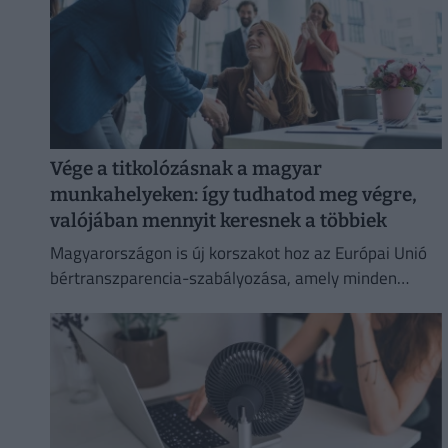
Vége a titkolózásnak a magyar
munkahelyeken: így tudhatod meg végre,
valójában mennyit keresnek a többiek
Magyarországon is új korszakot hoz az Európai Unió
bértranszparencia-szabályozása, amely minden
eddiginél átláthatóbbá teszi a vállalati javadalmazást: