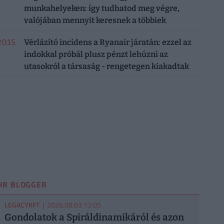
munkahelyeken: így tudhatod meg végre,
valójában mennyit keresnek a többiek
20:15
Vérlázító incidens a Ryanair járatán: ezzel az
indokkal próbál plusz pénzt lehúzni az
utasokról a társaság - rengetegen kiakadtak
HR BLOGGER
LEGACYKFT
| 2026.08.03 13:05
Gondolatok a Spiráldinamikáról és azon