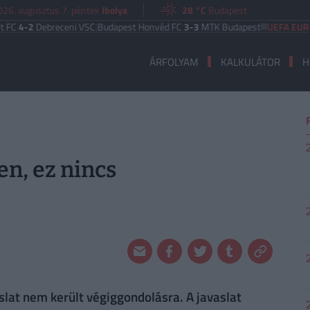
026. augusztus 7. péntek
Ibolya
28 °C
Budapest
ebreceni VSC
|
Budapest Honvéd FC
3-3
MTK Budapest
UEFA EURÓPA LIGA
ÁRFOLYAM
KALKULÁTOR
H
n, ez nincs
slat nem került végiggondolásra. A javaslat