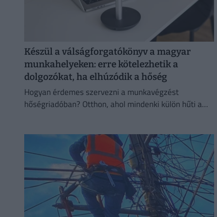
Készül a válságforgatókönyv a magyar
munkahelyeken: erre kötelezhetik a
dolgozókat, ha elhúzódik a hőség
Hogyan érdemes szervezni a munkavégzést
hőségriadóban? Otthon, ahol mindenki külön hűti a
lakását, vagy egy korszerű, energiahatékony
irodaházban, ahol a hűtés központilag működik.