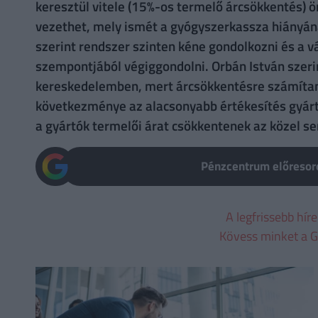
keresztül vitele (15%-os termelő árcsökkentés)
vezethet, mely ismét a gyógyszerkassza hiányá
szerint rendszer szinten kéne gondolkozni és a v
szempontjából végiggondolni. Orbán István szeri
kereskedelemben, mert árcsökkentésre számítan
következménye az alacsonyabb értékesítés gyártó
a gyártók termelői árat csökkentenek az közel se
Pénzcentrum előresoro
A legfrissebb hír
Kövess minket a G