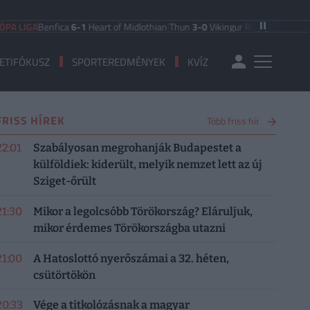
Benfica
6-1
Heart of Midlothian
|
Thun
3-0
Vikingur Reykjavik
|
PAOK Saloniki
ETIFÓKUSZ
SPORTEREDMÉNYEK
KVÍZ
FRISS HÍREK
Több friss hír
22:01
Szabályosan megrohanják Budapestet a
külföldiek: kiderült, melyik nemzet lett az új
Sziget-őrült
21:30
Mikor a legolcsóbb Törökország? Eláruljuk,
mikor érdemes Törökországba utazni
21:00
A Hatoslottó nyerőszámai a 32. héten,
csütörtökön
20:33
Vége a titkolózásnak a magyar