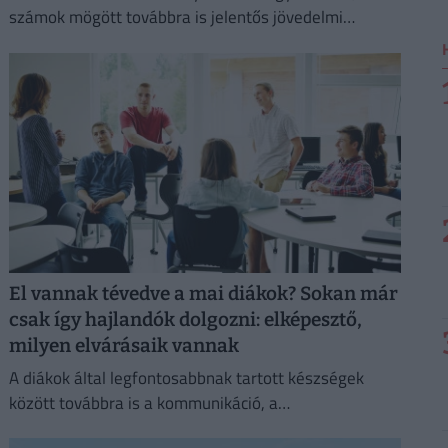
számok mögött továbbra is jelentős jövedelmi
különbségek húzódnak meg.
El vannak tévedve a mai diákok? Sokan már
csak így hajlandók dolgozni: elképesztő,
milyen elvárásaik vannak
A diákok által legfontosabbnak tartott készségek
között továbbra is a kommunikáció, a
problémamegoldás és a kritikus gondolkodás vezet.