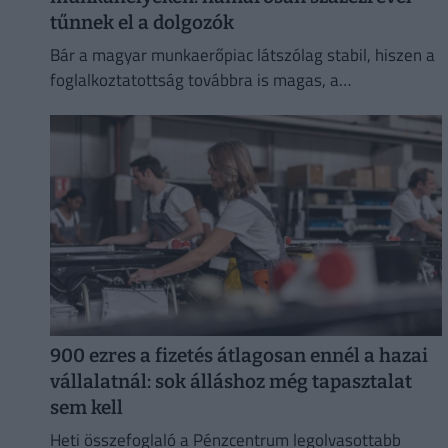
tűnnek el a dolgozók
Bár a magyar munkaerőpiac látszólag stabil, hiszen a
foglalkoztatottság továbbra is magas, a
munkanélküliség pedig nem emelkedik drámai
mértékben.
900 ezres a fizetés átlagosan ennél a hazai
vállalatnál: sok álláshoz még tapasztalat
sem kell
Heti összefoglaló a Pénzcentrum legolvasottabb