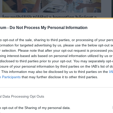
Így próbálják túlélni a kegyetlen hőséget a
magyar melósok: ingyen sör és jégkrém jár
rum -
Do Not Process My Personal Information
a gyárakban
2
A kánikula elleni védekezést bonyolítja, hogy a
to opt-out of the sale, sharing to third parties, or processing of your per
kormányzati elvárásokkal összhangban a cégeknek az
formation for targeted advertising by us, please use the below opt-out s
energiafogyasztásukat is mérsékelniük kell.
r selection. Please note that after your opt-out request is processed y
eing interest-based ads based on personal information utilized by us or
disclosed to third parties prior to your opt-out. You may separately opt-
losure of your personal information by third parties on the IAB’s list of
2
. This information may also be disclosed by us to third parties on the
IA
Participants
that may further disclose it to other third parties.
l Data Processing Opt Outs
2
o opt-out of the Sharing of my personal data.