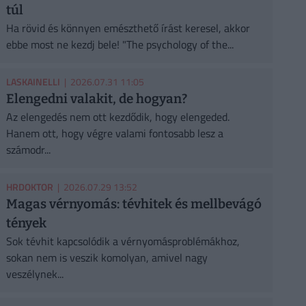
túl
Ha rövid és könnyen emészthető írást keresel, akkor
ebbe most ne kezdj bele! "The psychology of the...
LASKAINELLI
| 2026.07.31 11:05
Elengedni valakit, de hogyan?
Az elengedés nem ott kezdődik, hogy elengeded.
Hanem ott, hogy végre valami fontosabb lesz a
számodr...
HRDOKTOR
| 2026.07.29 13:52
Magas vérnyomás: tévhitek és mellbevágó
tények
Sok tévhit kapcsolódik a vérnyomásproblémákhoz,
sokan nem is veszik komolyan, amivel nagy
veszélynek...