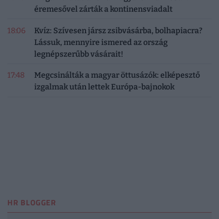
éremesővel zárták a kontinensviadalt
18:06
Kvíz: Szívesen jársz zsibvásárba, bolhapiacra?
Lássuk, mennyire ismered az ország
legnépszerűbb vásárait!
17:48
Megcsinálták a magyar öttusázók: elképesztő
izgalmak után lettek Európa-bajnokok
HR BLOGGER