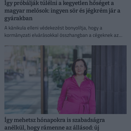
Így próbálják túlélni a kegyetlen hőséget a
magyar melósok: ingyen sör és jégkrém jár a
gyárakban
A kánikula elleni védekezést bonyolítja, hogy a
kormányzati elvárásokkal összhangban a cégeknek az
energiafogyasztásukat is mérsékelniük kell.
Így mehetsz hónapokra is szabadságra
anélkül, hogy rámenne az állásod: új