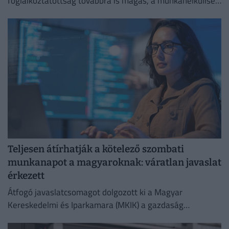
foglalkoztatottság továbbra is magas, a munkanélküliség
pedig nem emelkedik drámai mértékben.
Teljesen átírhatják a kötelező szombati
munkanapot a magyaroknak: váratlan javaslat
érkezett
Átfogó javaslatcsomagot dolgozott ki a Magyar
Kereskedelmi és Iparkamara (MKIK) a gazdaság
működőképességének megőrzése és az energiaválság