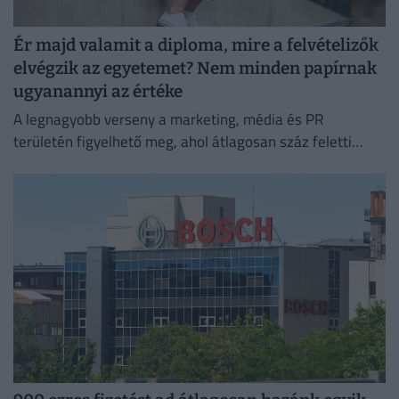
Ér majd valamit a diploma, mire a felvételizők
elvégzik az egyetemet? Nem minden papírnak
ugyanannyi az értéke
A legnagyobb verseny a marketing, média és PR
területén figyelhető meg, ahol átlagosan száz feletti
jelentkező juthat egy pályakezdő állásra.