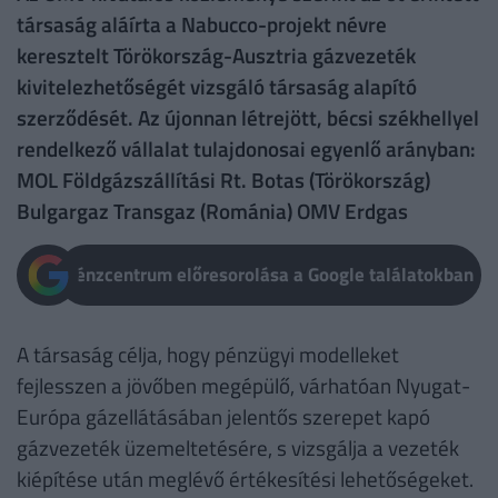
társaság aláírta a Nabucco-projekt névre
keresztelt Törökország-Ausztria gázvezeték
kivitelezhetőségét vizsgáló társaság alapító
szerződését. Az újonnan létrejött, bécsi székhellyel
rendelkező vállalat tulajdonosai egyenlő arányban:
MOL Földgázszállítási Rt. Botas (Törökország)
Bulgargaz Transgaz (Románia) OMV Erdgas
Pénzcentrum előresorolása a Google találatokban
A társaság célja, hogy pénzügyi modelleket
fejlesszen a jövőben megépülő, várhatóan Nyugat-
Európa gázellátásában jelentős szerepet kapó
gázvezeték üzemeltetésére, s vizsgálja a vezeték
kiépítése után meglévő értékesítési lehetőségeket.