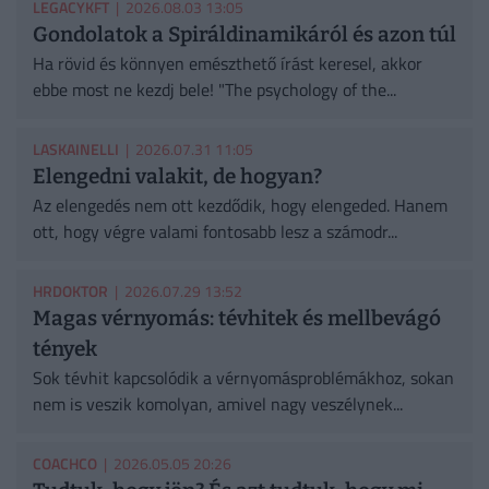
LEGACYKFT
| 2026.08.03 13:05
Gondolatok a Spiráldinamikáról és azon túl
Ha rövid és könnyen emészthető írást keresel, akkor
ebbe most ne kezdj bele! "The psychology of the...
LASKAINELLI
| 2026.07.31 11:05
Elengedni valakit, de hogyan?
Az elengedés nem ott kezdődik, hogy elengeded. Hanem
ott, hogy végre valami fontosabb lesz a számodr...
HRDOKTOR
| 2026.07.29 13:52
Magas vérnyomás: tévhitek és mellbevágó
tények
Sok tévhit kapcsolódik a vérnyomásproblémákhoz, sokan
nem is veszik komolyan, amivel nagy veszélynek...
COACHCO
| 2026.05.05 20:26