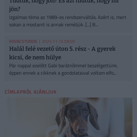
Tudtuk, hogy jön? És azt tudtuk, hogy mi
jön?
Izgalmas téma az 1989-es rendszerváltás. Azért is, mert
sokan a mostanit is annak reméljük. [...] B...
KOVACSTUNDE
| 2025.11.15 08:00
Halál felé vezető úton 5. rész - A gyerek
kicsi, de nem hülye
Pár nappal ezelőtt Gabi barátnőmmel beszélgettünk,
éppen ennek a cikknek a gondolataival voltam elfo...
CÍMLAPRÓL AJÁNLJUK