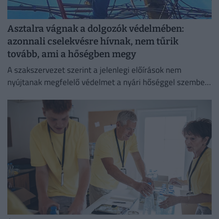
Asztalra vágnak a dolgozók védelmében:
azonnali cselekvésre hívnak, nem tűrik
tovább, ami a hőségben megy
A szakszervezet szerint a jelenlegi előírások nem
nyújtanak megfelelő védelmet a nyári hőséggel szemben,
ezért aláírásgyűjtést indítottak a dolgozók egészségének
védelmében.