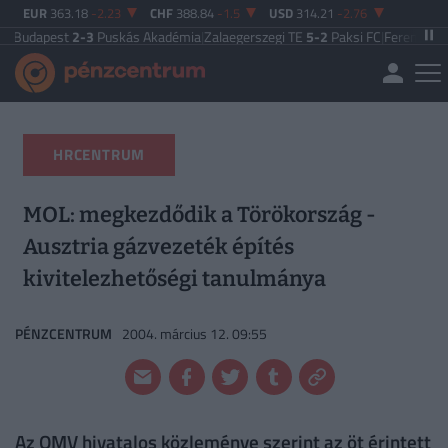
EUR
363.18
-2.23
CHF
388.84
-1.5
USD
314.21
-2.76
est
2-3
Puskás Akadémia
|
Zalaegerszegi TE
5-2
Paksi FC
|
Ferencváros
0-0
Va
HRCENTRUM
MOL: megkezdődik a Törökország -
Ausztria gázvezeték építés
kivitelezhetőségi tanulmánya
PÉNZCENTRUM
2004. március 12. 09:55
Az OMV hivatalos közleménye szerint az öt érintett