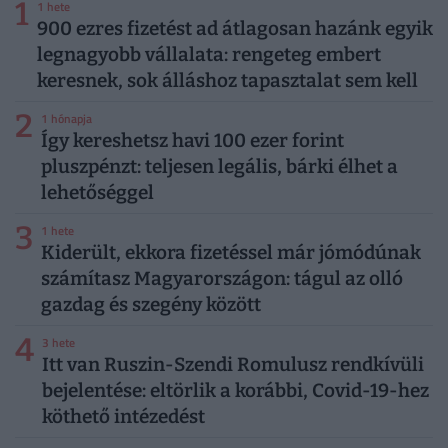
1
1 hete
900 ezres fizetést ad átlagosan hazánk egyik
legnagyobb vállalata: rengeteg embert
keresnek, sok álláshoz tapasztalat sem kell
2
1 hónapja
Így kereshetsz havi 100 ezer forint
pluszpénzt: teljesen legális, bárki élhet a
lehetőséggel
3
1 hete
Kiderült, ekkora fizetéssel már jómódúnak
számítasz Magyarországon: tágul az olló
gazdag és szegény között
4
3 hete
Itt van Ruszin-Szendi Romulusz rendkívüli
bejelentése: eltörlik a korábbi, Covid-19-hez
köthető intézedést