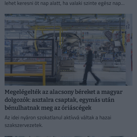
lehet keresni öt nap alatt, ha valaki szinte egész nap
szállítja a rendeléseket.
Megelégelték az alacsony béreket a magyar
dolgozók: asztalra csaptak, egymás után
bénulhatnak meg az óriáscégek
Az idei nyáron szokatlanul aktívvá váltak a hazai
szakszervezetek.