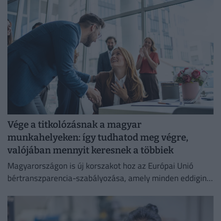
Vége a titkolózásnak a magyar
munkahelyeken: így tudhatod meg végre,
valójában mennyit keresnek a többiek
Magyarországon is új korszakot hoz az Európai Unió
bértranszparencia-szabályozása, amely minden eddiginél
átláthatóbbá teszi a vállalati javadalmazást: