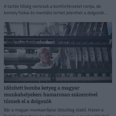
A tartós hőség nemcsak a komfortérzetet rontja, de
komoly fizikai és mentális terhet jelenthet a dolgozók
számára.
Időzített bomba ketyeg a magyar
munkahelyeken: hamarosan százezrével
tűnnek el a dolgozók
Bár a magyar munkaerőpiac látszólag stabil, hiszen a