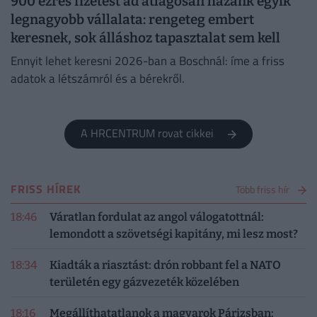
900 ezres fizetést ad átlagosan hazánk egyik
legnagyobb vállalata: rengeteg embert
keresnek, sok álláshoz tapasztalat sem kell
Ennyit lehet keresni 2026-ban a Boschnál: íme a friss
adatok a létszámról és a bérekről.
A HRCENTRUM rovat cikkei
FRISS HÍREK
Több friss hír
18:46
Váratlan fordulat az angol válogatottnál:
lemondott a szövetségi kapitány, mi lesz most?
18:34
Kiadták a riasztást: drón robbant fel a NATO
területén egy gázvezeték közelében
18:16
Megállíthatatlanok a magyarok Párizsban: