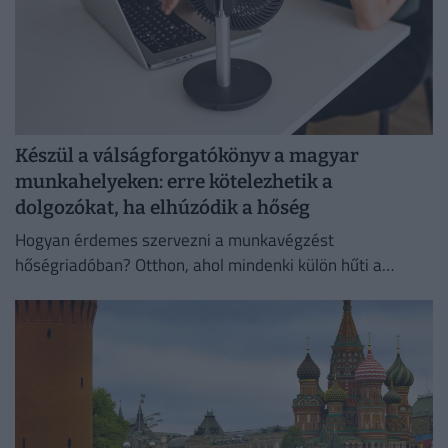
Készül a válságforgatókönyv a magyar
munkahelyeken: erre kötelezhetik a
dolgozókat, ha elhúzódik a hőség
Hogyan érdemes szervezni a munkavégzést
hőségriadóban? Otthon, ahol mindenki külön hűti a
lakását, vagy egy korszerű, energiahatékony
irodaházban, ahol a hűtés központilag működik.