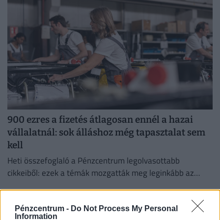
kezelése érdekében.
900 ezres a fizetés átlagosan ennél a hazai
vállalatnál: sok álláshoz még tapasztalat sem
kell
Heti összefoglaló a Pénzcentrum legolvasottabb
cikkeiből: ezek a témák mozgatták meg leginkább az
olvasókat.
Pénzcentrum -
Do Not Process My Personal
Information