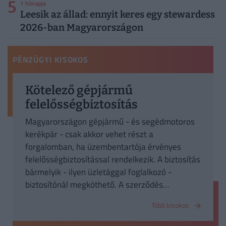
5
1 hónapja
Leesik az állad: ennyit keres egy stewardess
2026-ban Magyarországon
PÉNZÜGYI KISOKOS
Kötelező gépjármű
felelősségbiztosítás
Magyarországon gépjármű - és segédmotoros
kerékpár - csak akkor vehet részt a
forgalomban, ha üzembentartója érvényes
felelősségbiztosítással rendelkezik. A biztosítás
bármelyik - ilyen üzletággal foglalkozó -
biztosítónál megköthető. A szerződés
megkötését a hatóságok - közülük a rendőrség
Több kisokos
- is ellenőrzi. Ha az üzembentartó a díjat nem
fizeti meg, az esedékességtől számított 30.