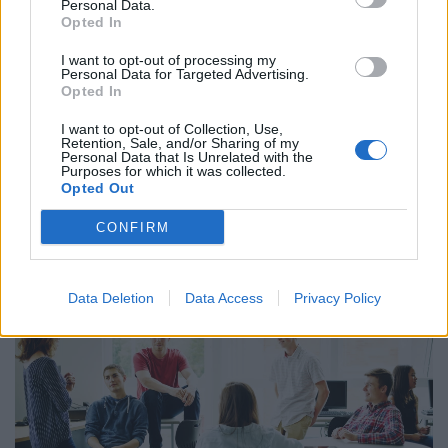
Personal Data.
Opted In
I want to opt-out of processing my
Personal Data for Targeted Advertising.
Opted In
I want to opt-out of Collection, Use,
Retention, Sale, and/or Sharing of my
Így dolgoznak home officeból az élelmesek,
Personal Data that Is Unrelated with the
miközben utazgatnak: itt a TOP10 úticél, ahol
Purposes for which it was collected.
Opted Out
ezt legkönnyebben megteheted
Az IWG kutatása szerint a helyfüggetlen munkavégzés a
CONFIRM
válaszadók 90%-ánál javította a munka és a magánélet
egyensúlyát, míg 80%-uk produktívabbnak érzi magát.
Data Deletion
Data Access
Privacy Policy