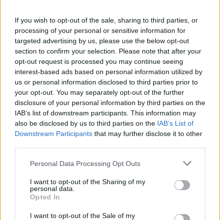
If you wish to opt-out of the sale, sharing to third parties, or
processing of your personal or sensitive information for
targeted advertising by us, please use the below opt-out
section to confirm your selection. Please note that after your
opt-out request is processed you may continue seeing
interest-based ads based on personal information utilized by
us or personal information disclosed to third parties prior to
your opt-out. You may separately opt-out of the further
Kiderült, ekkora fizetéssel már jómódúnak
disclosure of your personal information by third parties on the
számítasz Magyarországon: tágul az olló
IAB’s list of downstream participants. This information may
gazdag és szegény között
also be disclosed by us to third parties on the
IAB’s List of
Downstream Participants
that may further disclose it to other
Hiába emelkednek látványosan a magyar bérek, a
third parties.
számok mögött továbbra is jelentős jövedelmi
különbségek húzódnak meg.
Personal Data Processing Opt Outs
I want to opt-out of the Sharing of my
personal data.
Opted In
I want to opt-out of the Sale of my