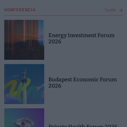
napon a szerződés automatikusan megszűnik.
KONFERENCIA
Tovább
Az üzembentartó által okozott károkat a
Kártalanítási Számla terhére ilyenkor is
megfizeti a MABISZ, de a kifizetett kártérítési
összeget a károkozótól visszaköveteli
Energy Investment Forum
(regressz).
2026
Budapest Economic Forum
2026
Private Health Forum 2026