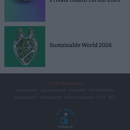
Sustainable World 2026
© 2026 Pénzcentrum
impresszum
jogi nyilatkozat
kapcsolat
süti beállítások
adatvédelem
médiaajánlat
kommentkezelés
ÁSZF
RSS