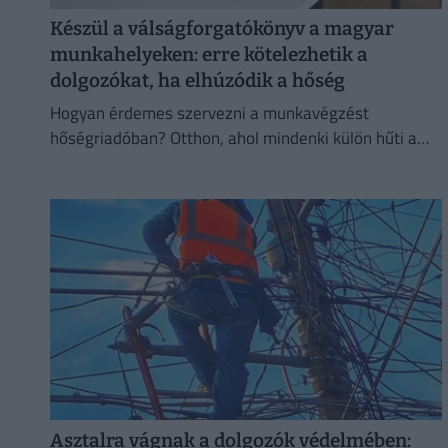
Készül a válságforgatókönyv a magyar
munkahelyeken: erre kötelezhetik a
dolgozókat, ha elhúzódik a hőség
Hogyan érdemes szervezni a munkavégzést
hőségriadóban? Otthon, ahol mindenki külön hűti a
lakását, vagy egy korszerű, energiahatékony
irodaházban, ahol a hűtés központilag működik.
Asztalra vágnak a dolgozók védelmében: