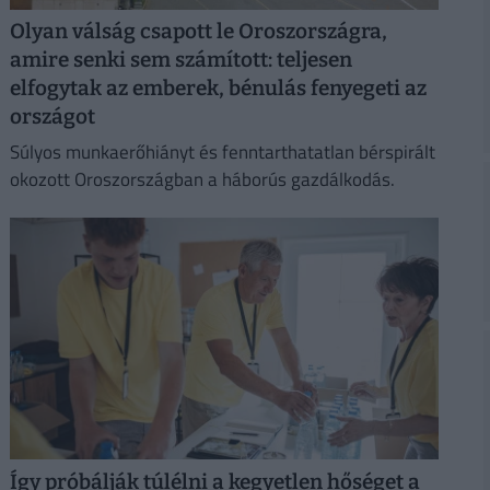
Olyan válság csapott le Oroszországra,
amire senki sem számított: teljesen
elfogytak az emberek, bénulás fenyegeti az
országot
Súlyos munkaerőhiányt és fenntarthatatlan bérspirált
okozott Oroszországban a háborús gazdálkodás.
Így próbálják túlélni a kegyetlen hőséget a