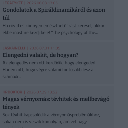
LEGACYKFT
| 2026.08.03 13:05
Gondolatok a Spiráldinamikáról és azon
túl
Ha rövid és könnyen emészthető írást keresel, akkor
ebbe most ne kezdj bele! "The psychology of the...
LASKAINELLI
| 2026.07.31 11:05
Elengedni valakit, de hogyan?
Az elengedés nem ott kezdődik, hogy elengeded.
Hanem ott, hogy végre valami fontosabb lesz a
számodr...
HRDOKTOR
| 2026.07.29 13:52
Magas vérnyomás: tévhitek és mellbevágó
tények
Sok tévhit kapcsolódik a vérnyomásproblémákhoz,
sokan nem is veszik komolyan, amivel nagy