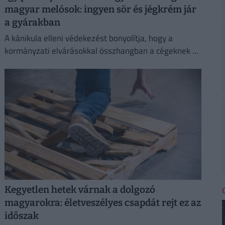
magyar melósok: ingyen sör és jégkrém jár
a gyárakban
A kánikula elleni védekezést bonyolítja, hogy a
kormányzati elvárásokkal összhangban a cégeknek az
energiafogyasztásukat is mérsékelniük kell.
Kegyetlen hetek várnak a dolgozó
magyarokra: életveszélyes csapdát rejt ez az
időszak