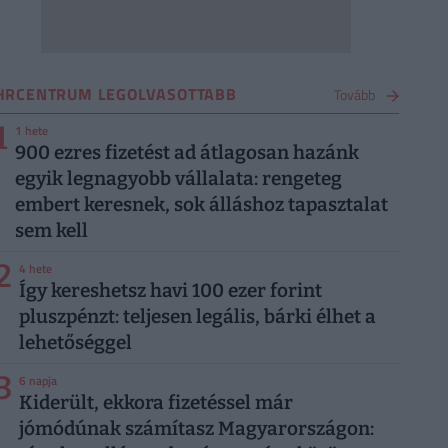
HRCENTRUM LEGOLVASOTTABB
Tovább
1
1 hete
900 ezres fizetést ad átlagosan hazánk
egyik legnagyobb vállalata: rengeteg
embert keresnek, sok álláshoz tapasztalat
sem kell
2
4 hete
Így kereshetsz havi 100 ezer forint
pluszpénzt: teljesen legális, bárki élhet a
lehetőséggel
3
6 napja
Kiderült, ekkora fizetéssel már
jómódúnak számítasz Magyarországon: