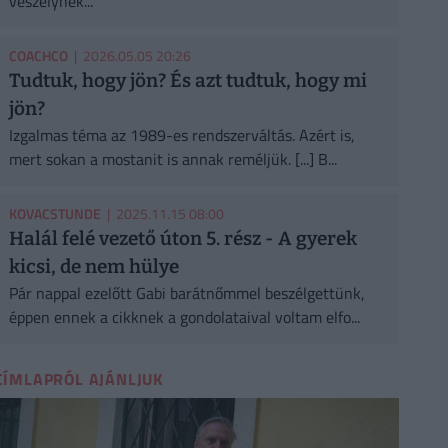
veszélynek...
COACHCO
| 2026.05.05 20:26
Tudtuk, hogy jön? És azt tudtuk, hogy mi
jön?
Izgalmas téma az 1989-es rendszerváltás. Azért is,
mert sokan a mostanit is annak reméljük. [...] B...
KOVACSTUNDE
| 2025.11.15 08:00
Halál felé vezető úton 5. rész - A gyerek
kicsi, de nem hülye
Pár nappal ezelőtt Gabi barátnőmmel beszélgettünk,
éppen ennek a cikknek a gondolataival voltam elfo...
CÍMLAPRÓL AJÁNLJUK