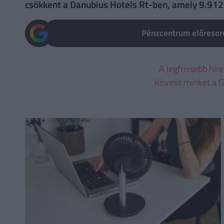
csökkent a Danubius Hotels Rt-ben, amely 9.9129
Pénzcentrum előresoro
A legfrissebb hír
Kövess minket a G