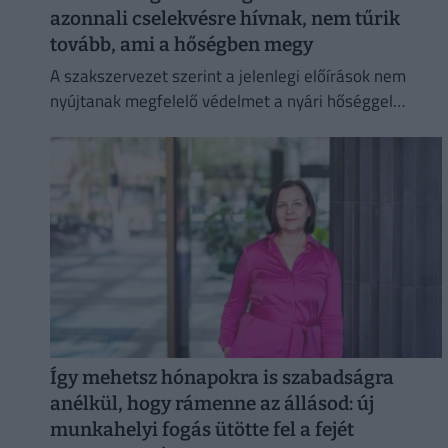
azonnali cselekvésre hívnak, nem tűrik
tovább, ami a hőségben megy
A szakszervezet szerint a jelenlegi előírások nem
nyújtanak megfelelő védelmet a nyári hőséggel
szemben, ezért aláírásgyűjtést indítottak a dolgozók
egészségének védelmében.
Így mehetsz hónapokra is szabadságra
anélkül, hogy rámenne az állásod: új
munkahelyi fogás ütötte fel a fejét