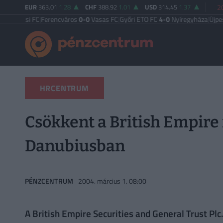
EUR
363.01
1.28
CHF
388.92
1.01
USD
314.45
1.37
2
 FC
|
Ferencváros
0-0
Vasas FC
|
Győri ETO FC
4-0
Nyíregyháza
|
Újpest FC
4-2
D
HRCENTRUM
Csökkent a British Empire
Danubiusban
PÉNZCENTRUM
2004. március 1. 08:00
A British Empire Securities and General Trust Pl