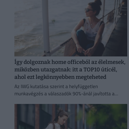
Így dolgoznak home officeból az élelmesek,
miközben utazgatnak: itt a TOP10 úticél,
ahol ezt legkönnyebben megteheted
Az IWG kutatása szerint a helyfüggetlen
munkavégzés a válaszadók 90%-ánál javította a
munka és a magánélet egyensúlyát, míg 80%-uk
produktívabbnak érzi magát.