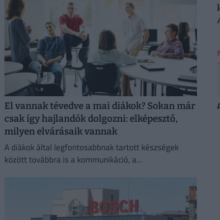
El vannak tévedve a mai diákok? Sokan már
csak így hajlandók dolgozni: elképesztő,
milyen elvárásaik vannak
A diákok által legfontosabbnak tartott készségek
között továbbra is a kommunikáció, a
problémamegoldás és a kritikus gondolkodás vezet.