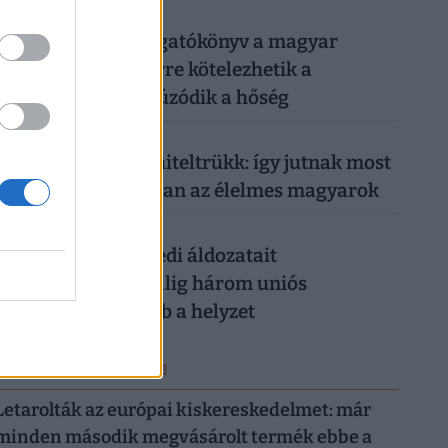
026. augusztus 6.
Készül a válságforgatókönyv a magyar
munkahelyeken: erre kötelezhetik a
dolgozókat, ha elhúzódik a hőség
026. augusztus 5.
Működik a legális hiteltrükk: így jutnak most
milliókhoz olcsóbban az élelmes magyarok
026. augusztus 5.
Csendes gyilkos szedi áldozatait
Magyarországon: alig három uniós
országban rosszabb a helyzet
ERRŐL NE MARADJ LE!
Letarolták az európai kiskereskedelmet: már
minden második megvásárolt termék ebbe a