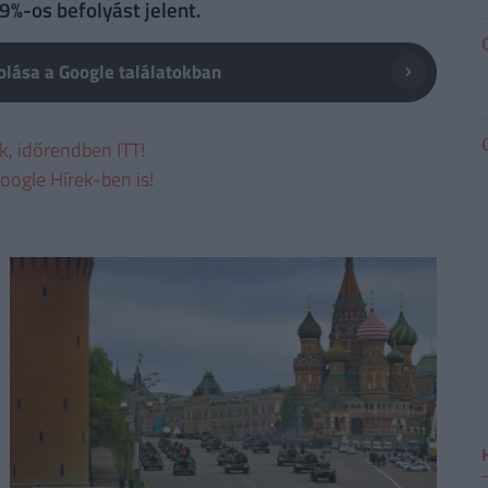
%-os befolyást jelent.
lása a Google találatokban
ek, időrendben ITT!
oogle Hírek-ben is!