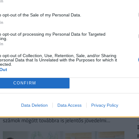
Kereskedelmi és Iparkamara (MKIK) a gazdaság
In
2
működőképességének megőrzése és az
energiaválság kezelése érdekében.
o opt-out of the Sale of my Personal Data.
In
to opt-out of processing my Personal Data for Targeted
ing.
2
In
o opt-out of Collection, Use, Retention, Sale, and/or Sharing
ersonal Data that Is Unrelated with the Purposes for which it
lected.
Out
2
CONFIRM
Kiderült, ekkora fizetéssel már jómódúnak
számítasz Magyarországon: tágul az olló
gazdag és szegény között
Data Deletion
Data Access
Privacy Policy
Hiába emelkednek látványosan a magyar bérek, a
számok mögött továbbra is jelentős jövedelmi
különbségek húzódnak meg.