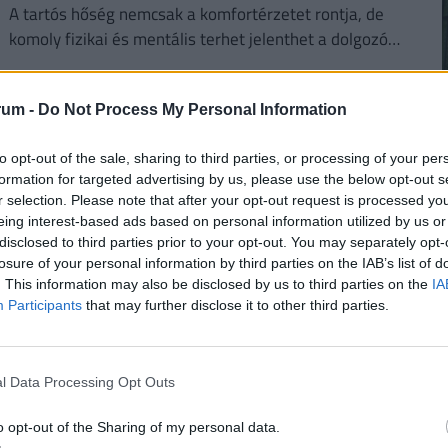
A tartós hőség nemcsak a komfortérzetet rontja, de
komoly fizikai és mentális terhet jelenthet a dolgozók
számára.
rum -
Do Not Process My Personal Information
to opt-out of the sale, sharing to third parties, or processing of your per
formation for targeted advertising by us, please use the below opt-out s
2
r selection. Please note that after your opt-out request is processed y
eing interest-based ads based on personal information utilized by us or
disclosed to third parties prior to your opt-out. You may separately opt-
losure of your personal information by third parties on the IAB’s list of
. This information may also be disclosed by us to third parties on the
IA
Participants
that may further disclose it to other third parties.
2
Teljesen átírhatják a kötelező szombati
munkanapot a magyaroknak: váratlan
l Data Processing Opt Outs
javaslat érkezett
Átfogó javaslatcsomagot dolgozott ki a Magyar
o opt-out of the Sharing of my personal data.