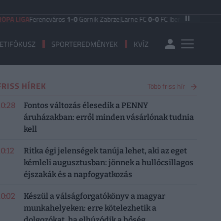
Ferencváros
1-0
Gornik Zabrze
|
Larne FC
0-0
FC Iberia 1999
|
Shamrock Rove
ETIFÓKUSZ
SPORTEREDMÉNYEK
KVÍZ
FRISS HÍREK
Több friss hír
10:28
Fontos változás élesedik a PENNY
áruházakban: erről minden vásárlónak tudnia
kell
10:12
Ritka égi jelenségek tanúja lehet, aki az eget
kémleli augusztusban: jönnek a hullócsillagos
éjszakák és a napfogyatkozás
10:02
Készül a válságforgatókönyv a magyar
munkahelyeken: erre kötelezhetik a
dolgozókat, ha elhúzódik a hőség