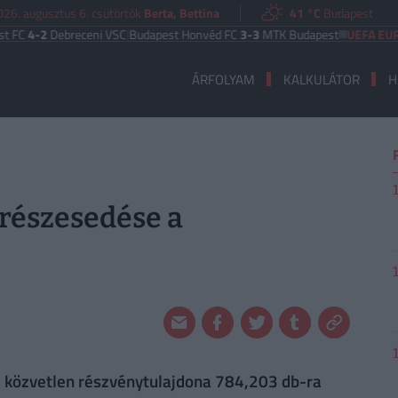
026. augusztus 6. csütörtök
Berta, Bettina
41 °C
Budapest
ebreceni VSC
|
Budapest Honvéd FC
3-3
MTK Budapest
UEFA EURÓPA LIGA
ÁRFOLYAM
KALKULÁTOR
H
 részesedése a
c. közvetlen részvénytulajdona 784,203 db-ra