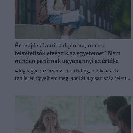
Ér majd valamit a diploma, mire a
felvételizők elvégzik az egyetemet? Nem
minden papírnak ugyanannyi az értéke
A legnagyobb verseny a marketing, média és PR
területén figyelhető meg, ahol átlagosan száz feletti
jelentkező juthat egy pályakezdő állásra.