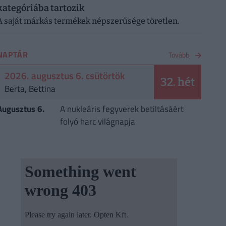
kategóriába tartozik
A saját márkás termékek népszerűsége töretlen.
NAPTÁR
Tovább
2026. augusztus 6. csütörtök
32. hét
Berta, Bettina
Augusztus 6.
A nukleáris fegyverek betiltásáért
folyó harc világnapja