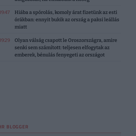
09:47
Hiába a spórolás, komoly árat fizetünk az esti
órákban: ennyit bukik az ország a paksi leállás
miatt
09:29
Olyan válság csapott le Oroszországra, amire
senki sem számított: teljesen elfogytak az
emberek, bénulás fenyegeti az országot
HR BLOGGER