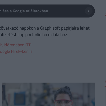
lása a Google találatokban
következő napokon a Graphisoft papírjaira lehet
izetést kap portfolio.hu oldalaihoz.
ek, időrendben ITT!
oogle Hírek-ben is!