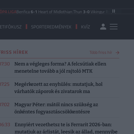
Benfica
6-1
Heart of Midlothian
|
Thun
3-0
Vikingur Reykjavik
|
PAOK Saloniki
ETIFÓKUSZ
SPORTEREDMÉNYEK
KVÍZ
FRISS HÍREK
Több friss hír
07:30
Nem a végleges forma? A felcsútiak ellen
menetelne tovább a jól rajtoló MTK
07:25
Megérkezett az enyhülés: mutatjuk, hol
várhatók záporok és zivatarok ma
07:02
Magyar Péter: mától nincs szükség az
önkéntes fogyasztáscsökkentésre
06:33
Ennyiért vezethetsz te is Ferrarit 2026-ban:
mutatjuk az árlistát, leesik az állad, mennyibe