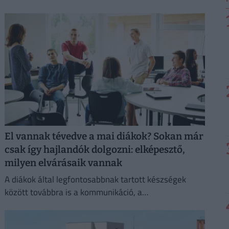
különbségek húzódnak meg.
El vannak tévedve a mai diákok? Sokan már
csak így hajlandók dolgozni: elképesztő,
milyen elvárásaik vannak
A diákok által legfontosabbnak tartott készségek
között továbbra is a kommunikáció, a
problémamegoldás és a kritikus gondolkodás vezet.