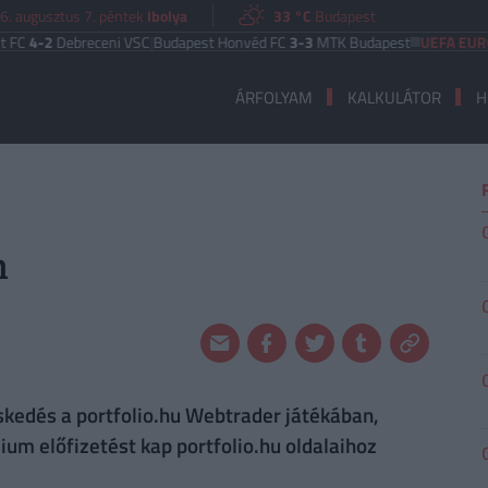
6. augusztus 7. péntek
Ibolya
33 °C
Budapest
ebreceni VSC
|
Budapest Honvéd FC
3-3
MTK Budapest
UEFA EURÓPA LIGA
ÁRFOLYAM
KALKULÁTOR
H
n
skedés a portfolio.hu Webtrader játékában,
um előfizetést kap portfolio.hu oldalaihoz