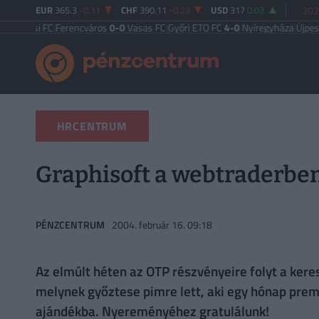
EUR
365.3
-0.11
CHF
390.11
-0.23
USD
317
0.03
202
 FC
|
Ferencváros
0-0
Vasas FC
|
Győri ETO FC
4-0
Nyíregyháza
|
Újpest FC
4-2
D
HRCENTRUM
Graphisoft a webtraderbe
PÉNZCENTRUM
2004. február 16. 09:18
Az elmúlt héten az OTP részvényeire folyt a kere
melynek győztese pimre lett, aki egy hónap premi
ajándékba. Nyereményéhez gratulálunk!