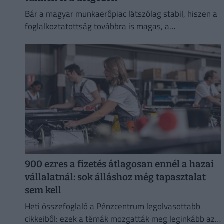
Bár a magyar munkaerőpiac látszólag stabil, hiszen a
foglalkoztatottság továbbra is magas, a
munkanélküliség pedig nem emelkedik drámai
mértékben.
900 ezres a fizetés átlagosan ennél a hazai
vállalatnál: sok álláshoz még tapasztalat
sem kell
Heti összefoglaló a Pénzcentrum legolvasottabb
cikkeiből: ezek a témák mozgatták meg leginkább az