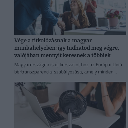
Vége a titkolózásnak a magyar
munkahelyeken: így tudhatod meg végre,
valójában mennyit keresnek a többiek
Magyarországon is új korszakot hoz az Európai Unió
bértranszparencia-szabályozása, amely minden
eddiginél átláthatóbbá teszi a vállalati javadalmazást: