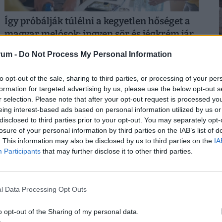
Így próbálják túlélni a kegyetlen hőséget a
magyar melósok: ingyen sör és jégkrém jár
a gyárakban
rum -
Do Not Process My Personal Information
2
A kánikula elleni védekezést bonyolítja, hogy a
kormányzati elvárásokkal összhangban a cégeknek az
to opt-out of the sale, sharing to third parties, or processing of your per
energiafogyasztásukat is mérsékelniük kell.
formation for targeted advertising by us, please use the below opt-out s
r selection. Please note that after your opt-out request is processed y
eing interest-based ads based on personal information utilized by us or
disclosed to third parties prior to your opt-out. You may separately opt-
2
losure of your personal information by third parties on the IAB’s list of
. This information may also be disclosed by us to third parties on the
IA
Participants
that may further disclose it to other third parties.
2
l Data Processing Opt Outs
Kegyetlen hetek várnak a dolgozó
o opt-out of the Sharing of my personal data.