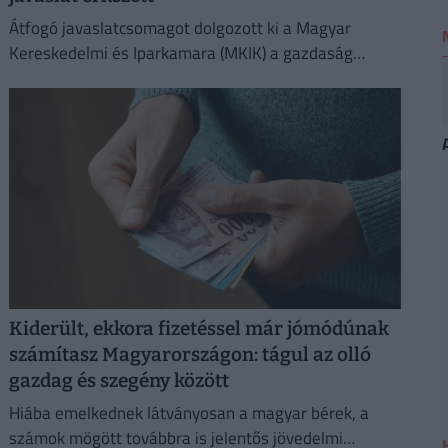
Átfogó javaslatcsomagot dolgozott ki a Magyar
Kereskedelmi és Iparkamara (MKIK) a gazdaság
működőképességének megőrzése és az
energiaválság kezelése érdekében.
Kiderült, ekkora fizetéssel már jómódúnak
számítasz Magyarországon: tágul az olló
gazdag és szegény között
Hiába emelkednek látványosan a magyar bérek, a
számok mögött továbbra is jelentős jövedelmi