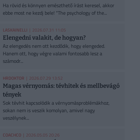
Ha rövid és könnyen emészthető írást keresel, akkor
ebbe most ne kezdj bele! "The psychology of the...
LASKAINELLI
| 2026.07.31 11:05
Elengedni valakit, de hogyan?
Az elengedés nem ott kezdődik, hogy elengeded.
Hanem ott, hogy végre valami fontosabb lesz a
számodr...
HRDOKTOR
| 2026.07.29 13:52
Magas vérnyomás: tévhitek és mellbevágó
tények
Sok tévhit kapcsolódik a vérnyomásproblémákhoz,
sokan nem is veszik komolyan, amivel nagy
veszélynek...
COACHCO
| 2026.05.05 20:26