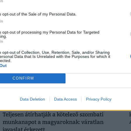
In
magyarokra: életveszélyes csapdát rejt ez az
időszak
2
o opt-out of the Sale of my Personal Data.
A tartós hőség nemcsak a komfortérzetet rontja, de
In
komoly fizikai és mentális terhet jelenthet a dolgozók
számára.
to opt-out of processing my Personal Data for Targeted
ing.
In
2
o opt-out of Collection, Use, Retention, Sale, and/or Sharing
ersonal Data that Is Unrelated with the Purposes for which it
lected.
Out
CONFIRM
Data Deletion
Data Access
Privacy Policy
Teljesen átírhatják a kötelező szombati
munkanapot a magyaroknak: váratlan
javaslat érkezett