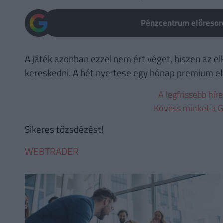
Pénzcentrum előresoro
A játék azonban ezzel nem ért véget, hiszen az el
kereskedni. A hét nyertese egy hónap premium előf
A legfrissebb hír
Kövess minket a G
Sikeres tőzsdézést!
WEBTRADER