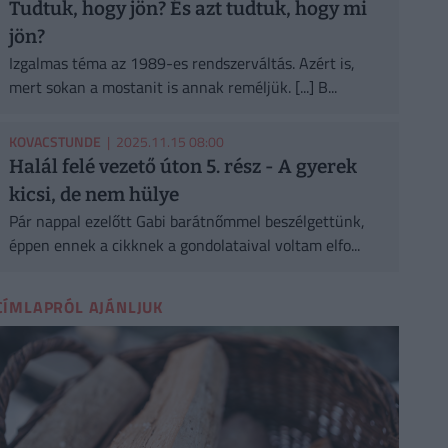
Tudtuk, hogy jön? És azt tudtuk, hogy mi
jön?
Izgalmas téma az 1989-es rendszerváltás. Azért is,
mert sokan a mostanit is annak reméljük. [...] B...
KOVACSTUNDE
| 2025.11.15 08:00
Halál felé vezető úton 5. rész - A gyerek
kicsi, de nem hülye
Pár nappal ezelőtt Gabi barátnőmmel beszélgettünk,
éppen ennek a cikknek a gondolataival voltam elfo...
CÍMLAPRÓL AJÁNLJUK