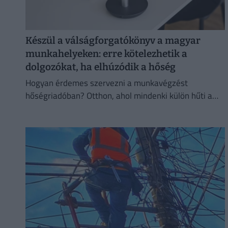
Készül a válságforgatókönyv a magyar
munkahelyeken: erre kötelezhetik a
dolgozókat, ha elhúzódik a hőség
Hogyan érdemes szervezni a munkavégzést
hőségriadóban? Otthon, ahol mindenki külön hűti a
lakását, vagy egy korszerű, energiahatékony
irodaházban, ahol a hűtés központilag működik.