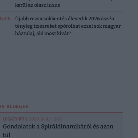
kerül az olasz luxus
05:06
Újabb rezsicsökkentés élesedik 2026 őszén:
tényleg tízezreket spórolhat ezzel sok magyar
háztulaj, aki most kivár?
HR BLOGGER
LEGACYKFT
| 2026.08.03 13:05
Gondolatok a Spiráldinamikáról és azon
túl