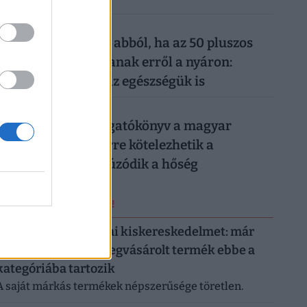
026. augusztus 6.
Komoly baj is lehet abból, ha az 50 pluszos
magyarok lemondanak erről a nyáron:
könnyen rámehet az egészségük is
026. augusztus 6.
Készül a válságforgatókönyv a magyar
munkahelyeken: erre kötelezhetik a
dolgozókat, ha elhúzódik a hőség
ERRŐL NE MARADJ LE!
Letarolták az európai kiskereskedelmet: már
minden második megvásárolt termék ebbe a
kategóriába tartozik
A saját márkás termékek népszerűsége töretlen.