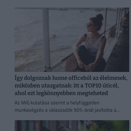
olvasókat.
Így dolgoznak home officeból az élelmesek,
miközben utazgatnak: itt a TOP10 úticél,
ahol ezt legkönnyebben megteheted
Az IWG kutatása szerint a helyfüggetlen
munkavégzés a válaszadók 90%-ánál javította a
munka és a magánélet egyensúlyát, míg 80%-uk
produktívabbnak érzi magát.