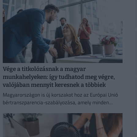
Vége a titkolózásnak a magyar
munkahelyeken: így tudhatod meg végre,
valójában mennyit keresnek a többiek
Magyarországon is új korszakot hoz az Európai Unió
bértranszparencia-szabályozása, amely minden
eddiginél átláthatóbbá teszi a vállalati javadalmazást: