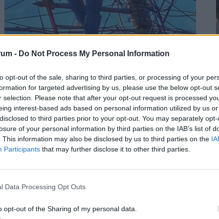
Asztalra vágnak a dolgozók védelmében:
rum -
Do Not Process My Personal Information
azonnali cselekvésre hívnak, nem tűrik
2
tovább, ami a hőségben megy
to opt-out of the sale, sharing to third parties, or processing of your per
formation for targeted advertising by us, please use the below opt-out s
A szakszervezet szerint a jelenlegi előírások nem
r selection. Please note that after your opt-out request is processed y
nyújtanak megfelelő védelmet a nyári hőséggel
eing interest-based ads based on personal information utilized by us or
szemben, ezért aláírásgyűjtést indítottak a dolgozók
disclosed to third parties prior to your opt-out. You may separately opt-
egészségének védelmében.
losure of your personal information by third parties on the IAB’s list of
2
. This information may also be disclosed by us to third parties on the
IA
Participants
that may further disclose it to other third parties.
l Data Processing Opt Outs
2
o opt-out of the Sharing of my personal data.