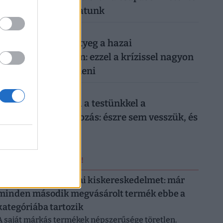
milliárdokat bukhatunk
026. augusztus 7.
Időzített bomba ketyeg a hazai
nyugdíjrendszerben: ezzel a krízissel nagyon
nehéz lesz mit kezdeni
026. augusztus 6.
Sokkoló, mit művel a testünkkel a
mindennapi mobilozás: észre sem vesszük, és
máris kész a baj
ERRŐL NE MARADJ LE!
Letarolták az európai kiskereskedelmet: már
minden második megvásárolt termék ebbe a
kategóriába tartozik
A saját márkás termékek népszerűsége töretlen.