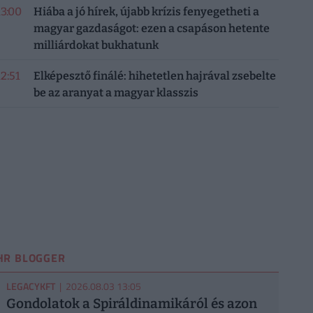
13:00
Hiába a jó hírek, újabb krízis fenyegetheti a
magyar gazdaságot: ezen a csapáson hetente
milliárdokat bukhatunk
12:51
Elképesztő finálé: hihetetlen hajrával zsebelte
be az aranyat a magyar klasszis
HR BLOGGER
LEGACYKFT
| 2026.08.03 13:05
Gondolatok a Spiráldinamikáról és azon