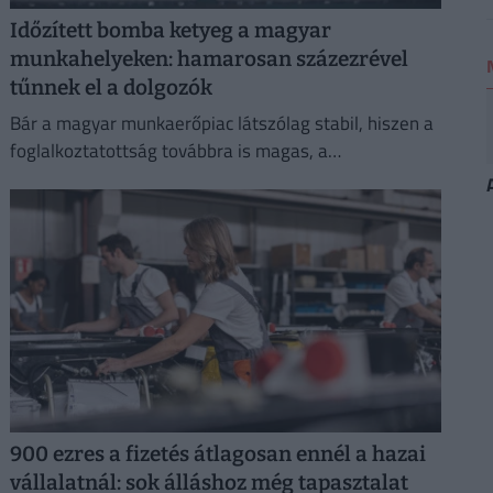
Időzített bomba ketyeg a magyar
munkahelyeken: hamarosan százezrével
tűnnek el a dolgozók
Bár a magyar munkaerőpiac látszólag stabil, hiszen a
foglalkoztatottság továbbra is magas, a
munkanélküliség pedig nem emelkedik drámai
mértékben.
900 ezres a fizetés átlagosan ennél a hazai
vállalatnál: sok álláshoz még tapasztalat