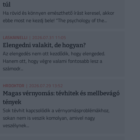
túl
Ha rövid és könnyen emészthető írást keresel, akkor
ebbe most ne kezdj bele! "The psychology of the...
LASKAINELLI
| 2026.07.31 11:05
Elengedni valakit, de hogyan?
Az elengedés nem ott kezdődik, hogy elengeded.
Hanem ott, hogy végre valami fontosabb lesz a
számodr...
HRDOKTOR
| 2026.07.29 13:52
Magas vérnyomás: tévhitek és mellbevágó
tények
Sok tévhit kapcsolódik a vérnyomásproblémákhoz,
sokan nem is veszik komolyan, amivel nagy
veszélynek...