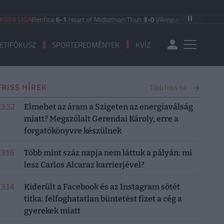
GA
Benfica
6-1
Heart of Midlothian
|
Thun
3-0
Vikingur Reykjavik
|
PAOK Salonik
ETIFÓKUSZ
SPORTEREDMÉNYEK
KVÍZ
FRISS HÍREK
Több friss hír
13:32
Elmehet az áram a Szigeten az energiaválság
miatt? Megszólalt Gerendai Károly, erre a
forgatókönyvre készülnek
13:16
Több mint száz napja nem láttuk a pályán: mi
lesz Carlos Alcaraz karrierjével?
13:14
Kiderült a Facebook és az Instagram sötét
titka: felfoghatatlan büntetést fizet a cég a
gyerekek miatt