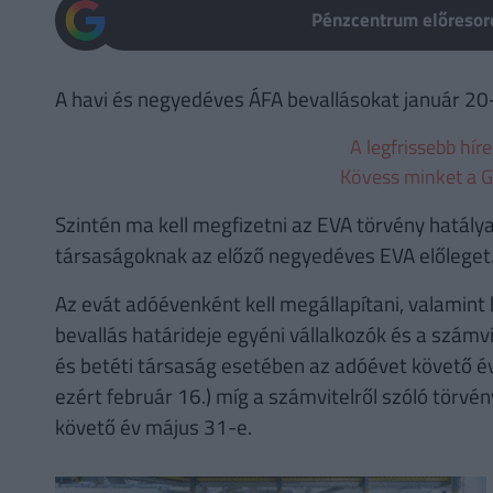
Pénzcentrum előresoro
A havi és negyedéves ÁFA bevallásokat január 20-ig
A legfrissebb hír
Kövess minket a G
Szintén ma kell megfizetni az EVA törvény hatálya
társaságoknak az előző negyedéves EVA előleget
Az evát adóévenként kell megállapítani, valamint 
bevallás határideje egyéni vállalkozók és a számv
és betéti társaság esetében az adóévet követő év 
ezért február 16.) míg a számvitelről szóló törvé
követő év május 31-e.