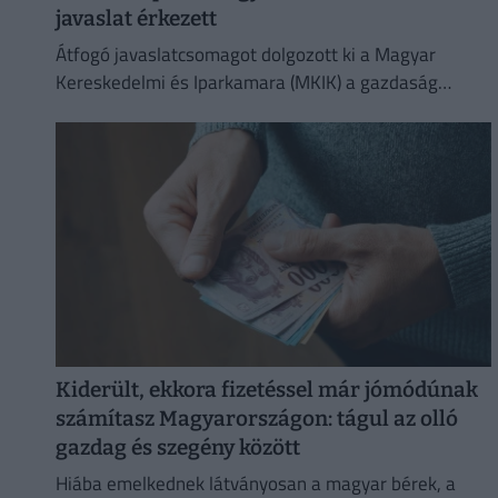
javaslat érkezett
Átfogó javaslatcsomagot dolgozott ki a Magyar
Kereskedelmi és Iparkamara (MKIK) a gazdaság
működőképességének megőrzése és az
energiaválság kezelése érdekében.
Kiderült, ekkora fizetéssel már jómódúnak
számítasz Magyarországon: tágul az olló
gazdag és szegény között
Hiába emelkednek látványosan a magyar bérek, a