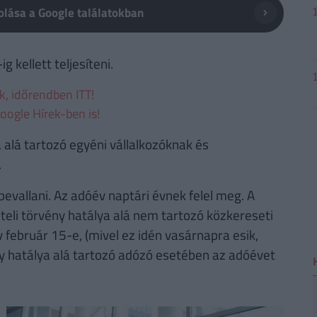
lása a Google találatokban
 kellett teljesíteni.
ek, időrendben ITT!
oogle Hírek-ben is!
 alá tartozó egyéni vállalkozóknak és
.
bevallani. Az adóév naptári évnek felel meg. A
iteli törvény hatálya alá nem tartozó közkereseti
február 15-e, (mivel ez idén vasárnapra esik,
ny hatálya alá tartozó adózó esetében az adóévet