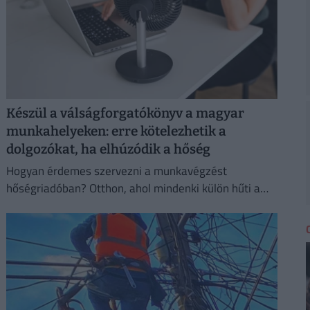
Készül a válságforgatókönyv a magyar
munkahelyeken: erre kötelezhetik a
dolgozókat, ha elhúzódik a hőség
Hogyan érdemes szervezni a munkavégzést
hőségriadóban? Otthon, ahol mindenki külön hűti a
lakását, vagy egy korszerű, energiahatékony
irodaházban, ahol a hűtés központilag működik.