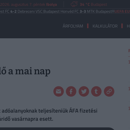
2026. augusztus 7. péntek
Ibolya
34 °C
Budapest
2
Debreceni VSC
|
Budapest Honvéd FC
3-3
MTK Budapest
UEFA EURÓPA LI
ÁRFOLYAM
KALKULÁTOR
H
dő a mai nap
t adóalanyoknak teljesíteniük ÁFA fizetési
áridő vasárnapra esett.