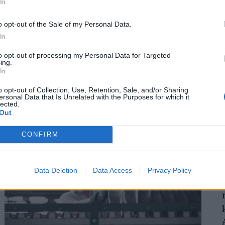
In
o opt-out of the Sale of my Personal Data.
2
Így mehetsz hónapokra is szabadságra
In
anélkül, hogy rámenne az állásod: új
to opt-out of processing my Personal Data for Targeted
munkahelyi fogás ütötte fel a fejét
ing.
Magyarországon
In
Egy jól időzített és megtervezett karrierszünet
o opt-out of Collection, Use, Retention, Sale, and/or Sharing
2
ersonal Data that Is Unrelated with the Purposes for which it
nemcsak a vezetőt, hanem a vállalkozást is új pályára
lected.
állíthatja.
Out
CONFIRM
Data Deletion
Data Access
Privacy Policy