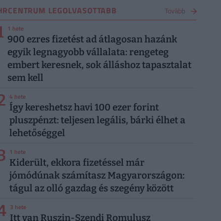
HRCENTRUM LEGOLVASOTTABB
Tovább
1
1 hete
900 ezres fizetést ad átlagosan hazánk
egyik legnagyobb vállalata: rengeteg
embert keresnek, sok álláshoz tapasztalat
sem kell
2
4 hete
Így kereshetsz havi 100 ezer forint
pluszpénzt: teljesen legális, bárki élhet a
lehetőséggel
3
1 hete
Kiderült, ekkora fizetéssel már
jómódúnak számítasz Magyarországon:
tágul az olló gazdag és szegény között
4
3 hete
Itt van Ruszin-Szendi Romulusz