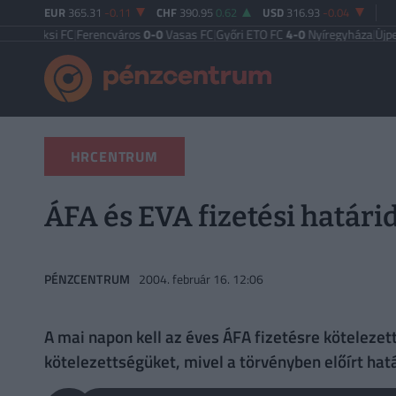
EUR
365.31
-0.11
CHF
390.95
0.62
USD
316.93
-0.04
si FC
|
Ferencváros
0-0
Vasas FC
|
Győri ETO FC
4-0
Nyíregyháza
|
Újpest FC
4-
HRCENTRUM
ÁFA és EVA fizetési határi
PÉNZCENTRUM
2004. február 16. 12:06
A mai napon kell az éves ÁFA fizetésre kötelezet
kötelezettségüket, mivel a törvényben előírt hat