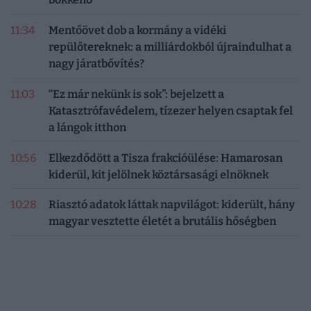
11:34
Mentőövet dob a kormány a vidéki
repülőtereknek: a milliárdokból újraindulhat a
nagy járatbővítés?
11:03
“Ez már nekünk is sok”: bejelzett a
Katasztrófavédelem, tízezer helyen csaptak fel
a lángok itthon
10:56
Elkezdődött a Tisza frakcióülése: Hamarosan
kiderül, kit jelölnek köztársasági elnöknek
10:28
Riasztó adatok láttak napvilágot: kiderült, hány
magyar vesztette életét a brutális hőségben