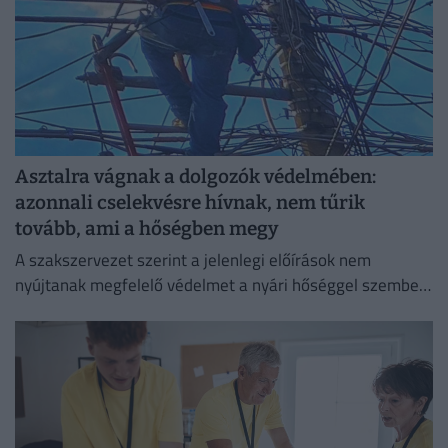
Asztalra vágnak a dolgozók védelmében:
azonnali cselekvésre hívnak, nem tűrik
tovább, ami a hőségben megy
A szakszervezet szerint a jelenlegi előírások nem
nyújtanak megfelelő védelmet a nyári hőséggel szemben,
ezért aláírásgyűjtést indítottak a dolgozók egészségének
védelmében.