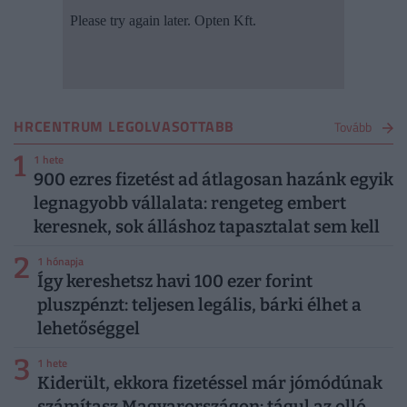
HRCENTRUM LEGOLVASOTTABB
Tovább
1
1 hete
900 ezres fizetést ad átlagosan hazánk egyik
legnagyobb vállalata: rengeteg embert
keresnek, sok álláshoz tapasztalat sem kell
2
1 hónapja
Így kereshetsz havi 100 ezer forint
pluszpénzt: teljesen legális, bárki élhet a
lehetőséggel
3
1 hete
Kiderült, ekkora fizetéssel már jómódúnak
számítasz Magyarországon: tágul az olló