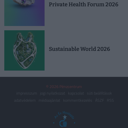
Private Health Forum 2026
Sustainable World 2026
© 2026 Pénzcentrum
impresszum
jogi nyilatkozat
kapcsolat
süti beállítások
adatvédelem
médiaajánlat
kommentkezelés
ÁSZF
RSS