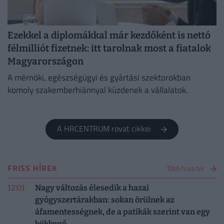
Ezekkel a diplomákkal már kezdőként is nettó
félmilliót fizetnek: itt tarolnak most a fiatalok
Magyarországon
A mérnöki, egészségügyi és gyártási szektorokban
komoly szakemberhiánnyal küzdenek a vállalatok.
A HRCENTRUM rovat cikkei
FRISS HÍREK
Több friss hír
12:01
Nagy változás élesedik a hazai
gyógyszertárakban: sokan örülnek az
áfamentességnek, de a patikák szerint van egy
bökkenő