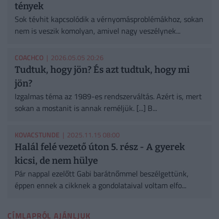
tények
Sok tévhit kapcsolódik a vérnyomásproblémákhoz, sokan
nem is veszik komolyan, amivel nagy veszélynek...
COACHCO
| 2026.05.05 20:26
Tudtuk, hogy jön? És azt tudtuk, hogy mi
jön?
Izgalmas téma az 1989-es rendszerváltás. Azért is, mert
sokan a mostanit is annak reméljük. [...] B...
KOVACSTUNDE
| 2025.11.15 08:00
Halál felé vezető úton 5. rész - A gyerek
kicsi, de nem hülye
Pár nappal ezelőtt Gabi barátnőmmel beszélgettünk,
éppen ennek a cikknek a gondolataival voltam elfo...
CÍMLAPRÓL AJÁNLJUK