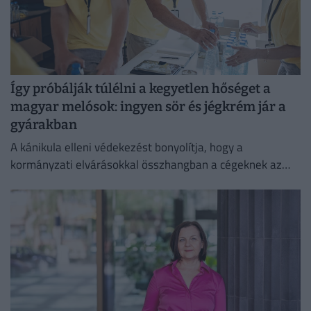
Így próbálják túlélni a kegyetlen hőséget a
magyar melósok: ingyen sör és jégkrém jár a
gyárakban
A kánikula elleni védekezést bonyolítja, hogy a
kormányzati elvárásokkal összhangban a cégeknek az
energiafogyasztásukat is mérsékelniük kell.