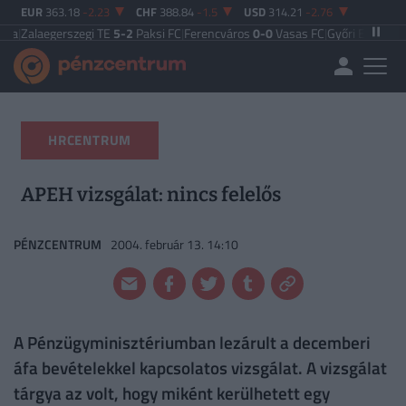
EUR
363.18
-2.23
CHF
388.84
-1.5
USD
314.21
-2.76
erszegi TE
5-2
Paksi FC
|
Ferencváros
0-0
Vasas FC
|
Győri ETO FC
4-0
Nyíregy
HRCENTRUM
APEH vizsgálat: nincs felelős
PÉNZCENTRUM
2004. február 13. 14:10
A Pénzügyminisztériumban lezárult a decemberi
áfa bevételekkel kapcsolatos vizsgálat. A vizsgálat
tárgya az volt, hogy miként kerülhetett egy