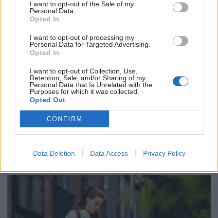
I want to opt-out of the Sale of my
Personal Data.
Opted In
I want to opt-out of processing my
Personal Data for Targeted Advertising.
Opted In
I want to opt-out of Collection, Use,
Retention, Sale, and/or Sharing of my
Personal Data that Is Unrelated with the
Purposes for which it was collected.
Opted Out
El vannak tévedve a mai diákok? Sokan már
csak így hajlandók dolgozni: elképesztő,
CONFIRM
milyen elvárásaik vannak
A diákok által legfontosabbnak tartott készségek között
Data Deletion
Data Access
Privacy Policy
továbbra is a kommunikáció, a problémamegoldás és a
kritikus gondolkodás vezet.