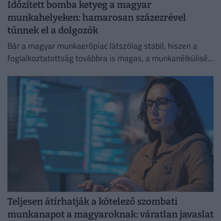
Időzített bomba ketyeg a magyar
munkahelyeken: hamarosan százezrével
tűnnek el a dolgozók
Bár a magyar munkaerőpiac látszólag stabil, hiszen a
foglalkoztatottság továbbra is magas, a munkanélküliség
pedig nem emelkedik drámai mértékben.
Teljesen átírhatják a kötelező szombati
munkanapot a magyaroknak: váratlan javaslat