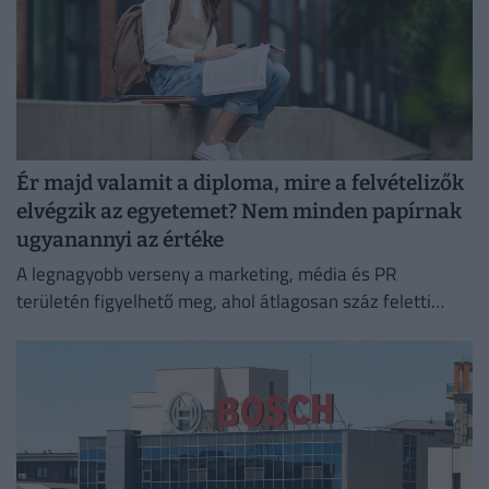
Ér majd valamit a diploma, mire a felvételizők
elvégzik az egyetemet? Nem minden papírnak
ugyanannyi az értéke
A legnagyobb verseny a marketing, média és PR
területén figyelhető meg, ahol átlagosan száz feletti
jelentkező juthat egy pályakezdő állásra.