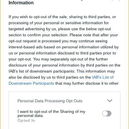
Information
If you wish to opt-out of the sale, sharing to third parties, or
processing of your personal or sensitive information for
targeted advertising by us, please use the below opt-out
section to confirm your selection. Please note that after your
opt-out request is processed you may continue seeing
interest-based ads based on personal information utilized by
us or personal information disclosed to third parties prior to
your opt-out. You may separately opt-out of the further
disclosure of your personal information by third parties on the
IAB’s list of downstream participants. This information may
Így dolgoznak home officeból az élelmesek,
also be disclosed by us to third parties on the
IAB’s List of
miközben utazgatnak: itt a TOP10 úticél, ahol
Downstream Participants
that may further disclose it to other
third parties.
ezt legkönnyebben megteheted
Az IWG kutatása szerint a helyfüggetlen munkavégzés a
Personal Data Processing Opt Outs
válaszadók 90%-ánál javította a munka és a magánélet
I want to opt-out of the Sharing of my
egyensúlyát, míg 80%-uk produktívabbnak érzi magát.
personal data.
Opted In