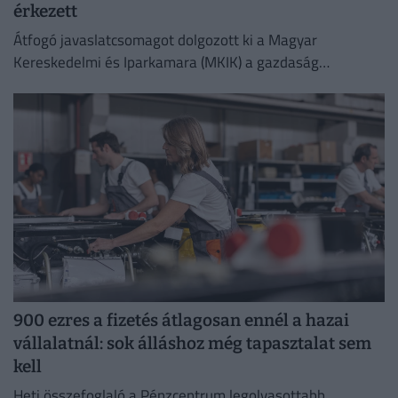
érkezett
Átfogó javaslatcsomagot dolgozott ki a Magyar
Kereskedelmi és Iparkamara (MKIK) a gazdaság
működőképességének megőrzése és az energiaválság
kezelése érdekében.
900 ezres a fizetés átlagosan ennél a hazai
vállalatnál: sok álláshoz még tapasztalat sem
kell
Heti összefoglaló a Pénzcentrum legolvasottabb