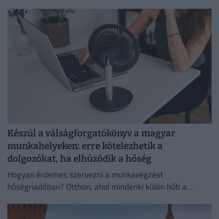
Készül a válságforgatókönyv a magyar
munkahelyeken: erre kötelezhetik a
dolgozókat, ha elhúzódik a hőség
Hogyan érdemes szervezni a munkavégzést
hőségriadóban? Otthon, ahol mindenki külön hűti a
lakását, vagy egy korszerű, energiahatékony
irodaházban, ahol a hűtés központilag működik.