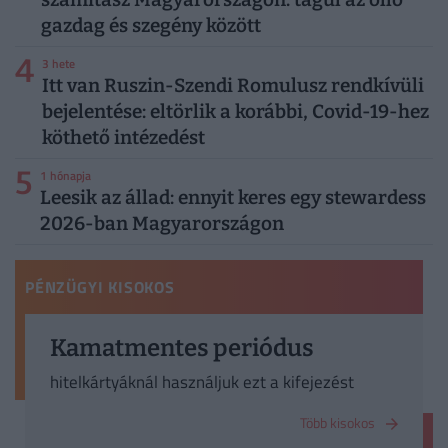
gazdag és szegény között
4
3 hete
Itt van Ruszin-Szendi Romulusz rendkívüli
bejelentése: eltörlik a korábbi, Covid-19-hez
köthető intézedést
5
1 hónapja
Leesik az állad: ennyit keres egy stewardess
2026-ban Magyarországon
PÉNZÜGYI KISOKOS
Kamatmentes periódus
hitelkártyáknál használjuk ezt a kifejezést
Több kisokos