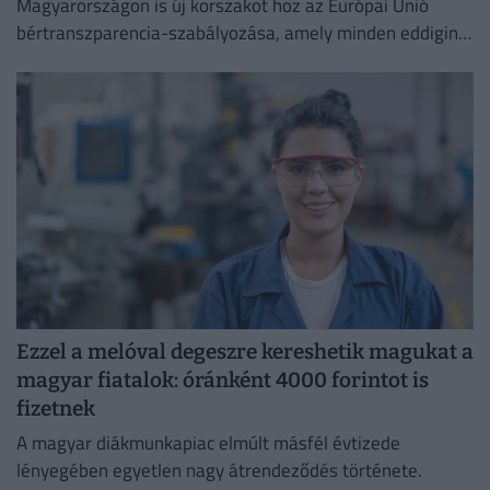
Magyarországon is új korszakot hoz az Európai Unió
bértranszparencia-szabályozása, amely minden eddiginél
átláthatóbbá teszi a vállalati javadalmazást:
Ezzel a melóval degeszre kereshetik magukat a
magyar fiatalok: óránként 4000 forintot is
fizetnek
A magyar diákmunkapiac elmúlt másfél évtizede
lényegében egyetlen nagy átrendeződés története.