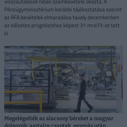
visszautalások hibás számbavétele okozta. A
Pénzügyminisztérium korábbi tájékoztatása szerint
az ÁFA bevételek elmaradása tavaly decemberben
az előzetes prognózishoz képest 31 mrd Ft-ot tett
ki.
Megelégelték az alacsony béreket a magyar
dolgozók: asztalra csaptak, egymás után