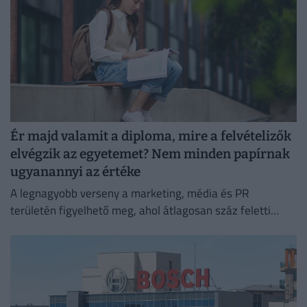
Ér majd valamit a diploma, mire a felvételizők
elvégzik az egyetemet? Nem minden papírnak
ugyanannyi az értéke
A legnagyobb verseny a marketing, média és PR
területén figyelhető meg, ahol átlagosan száz feletti
jelentkező juthat egy pályakezdő állásra.