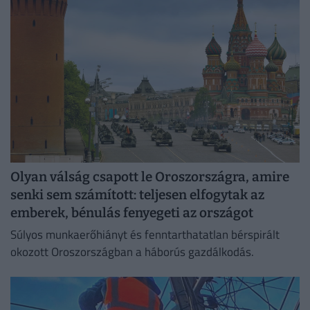
irodaházban, ahol a hűtés központilag működik.
Olyan válság csapott le Oroszországra, amire
senki sem számított: teljesen elfogytak az
emberek, bénulás fenyegeti az országot
Súlyos munkaerőhiányt és fenntarthatatlan bérspirált
okozott Oroszországban a háborús gazdálkodás.