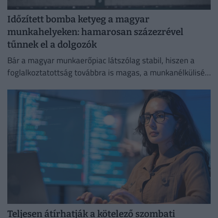
Időzített bomba ketyeg a magyar
munkahelyeken: hamarosan százezrével
tűnnek el a dolgozók
Bár a magyar munkaerőpiac látszólag stabil, hiszen a
foglalkoztatottság továbbra is magas, a munkanélküliség
pedig nem emelkedik drámai mértékben.
Teljesen átírhatják a kötelező szombati