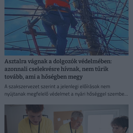
Asztalra vágnak a dolgozók védelmében:
azonnali cselekvésre hívnak, nem tűrik
tovább, ami a hőségben megy
A szakszervezet szerint a jelenlegi előírások nem
nyújtanak megfelelő védelmet a nyári hőséggel szemben,
ezért aláírásgyűjtést indítottak a dolgozók egészségének
védelmében.