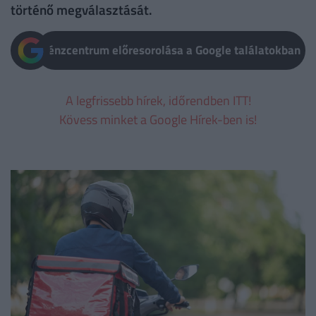
történő megválasztását.
Pénzcentrum előresorolása a Google találatokban
A legfrissebb hírek, időrendben ITT!
Kövess minket a Google Hírek-ben is!