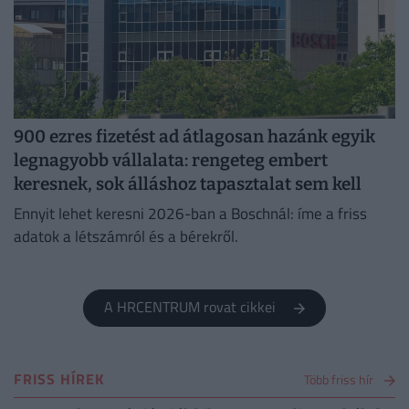
900 ezres fizetést ad átlagosan hazánk egyik
legnagyobb vállalata: rengeteg embert
keresnek, sok álláshoz tapasztalat sem kell
Ennyit lehet keresni 2026-ban a Boschnál: íme a friss
adatok a létszámról és a bérekről.
A HRCENTRUM rovat cikkei
FRISS HÍREK
Több friss hír