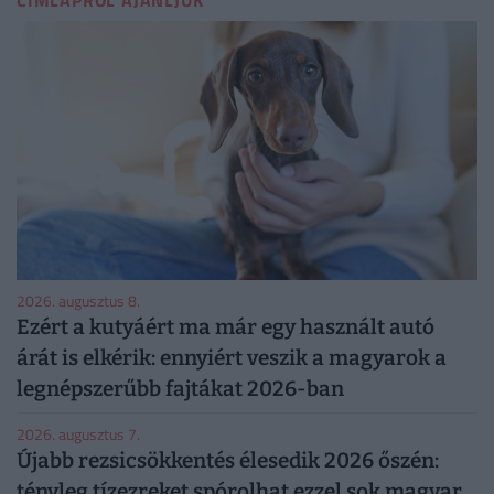
2026. augusztus 8.
Ezért a kutyáért ma már egy használt autó
árát is elkérik: ennyiért veszik a magyarok a
legnépszerűbb fajtákat 2026-ban
2026. augusztus 7.
Újabb rezsicsökkentés élesedik 2026 őszén:
tényleg tízezreket spórolhat ezzel sok magyar