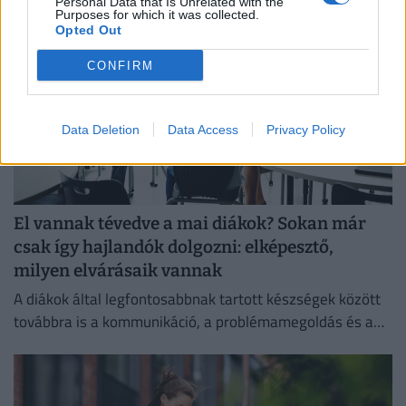
Personal Data that Is Unrelated with the
Purposes for which it was collected.
Opted Out
CONFIRM
Data Deletion
Data Access
Privacy Policy
El vannak tévedve a mai diákok? Sokan már
csak így hajlandók dolgozni: elképesztő,
milyen elvárásaik vannak
A diákok által legfontosabbnak tartott készségek között
továbbra is a kommunikáció, a problémamegoldás és a
kritikus gondolkodás vezet.