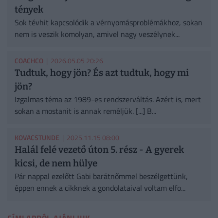
tények
Sok tévhit kapcsolódik a vérnyomásproblémákhoz, sokan
nem is veszik komolyan, amivel nagy veszélynek...
COACHCO
| 2026.05.05 20:26
Tudtuk, hogy jön? És azt tudtuk, hogy mi
jön?
Izgalmas téma az 1989-es rendszerváltás. Azért is, mert
sokan a mostanit is annak reméljük. [...] B...
KOVACSTUNDE
| 2025.11.15 08:00
Halál felé vezető úton 5. rész - A gyerek
kicsi, de nem hülye
Pár nappal ezelőtt Gabi barátnőmmel beszélgettünk,
éppen ennek a cikknek a gondolataival voltam elfo...
CÍMLAPRÓL AJÁNLJUK