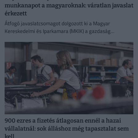
munkanapot a magyaroknak: váratlan javaslat
érkezett
Átfogó javaslatcsomagot dolgozott ki a Magyar
Kereskedelmi és Iparkamara (MKIK) a gazdaság
működőképességének megőrzése és az energiaválság
kezelése érdekében.
900 ezres a fizetés átlagosan ennél a hazai
vállalatnál: sok álláshoz még tapasztalat sem
kell