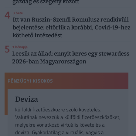
gazdag és szegény között
4
3 hete
Itt van Ruszin-Szendi Romulusz rendkívüli
bejelentése: eltörlik a korábbi, Covid-19-hez
köthető intézedést
5
1 hónapja
Leesik az állad: ennyit keres egy stewardess
2026-ban Magyarországon
PÉNZÜGYI KISOKOS
Deviza
külföldi fizetőeszközre szóló követelés.
Valutának nevezzük a külföldi fizetőeszközöket,
melyekre vonatkozó virtuális követelés a
deviza. Gyakorlatilag a virtuális, vagyis a