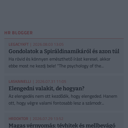
HR BLOGGER
LEGACYKFT
| 2026.08.03 13:05
Gondolatok a Spiráldinamikáról és azon túl
Ha rövid és könnyen emészthető írást keresel, akkor
ebbe most ne kezdj bele! "The psychology of the...
LASKAINELLI
| 2026.07.31 11:05
Elengedni valakit, de hogyan?
Az elengedés nem ott kezdődik, hogy elengeded. Hanem
ott, hogy végre valami fontosabb lesz a számodr...
HRDOKTOR
| 2026.07.29 13:52
Magas vérnyomás: tévhitek és mellbevágó