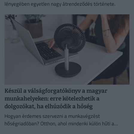
lényegében egyetlen nagy átrendeződés története.
Készül a válságforgatókönyv a magyar
munkahelyeken: erre kötelezhetik a
dolgozókat, ha elhúzódik a hőség
Hogyan érdemes szervezni a munkavégzést
hőségriadóban? Otthon, ahol mindenki külön hűti a
lakását, vagy egy korszerű, energiahatékony