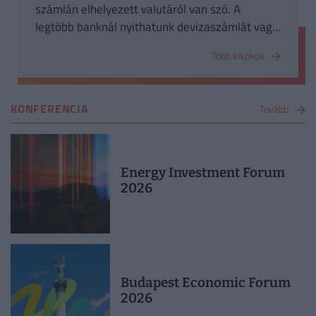
számlán elhelyezett valutáról van szó. A
legtöbb banknál nyithatunk devizaszámlát vagy
akár betétbe is helyezhetjük a devizánkat.
Több kisokos
KONFERENCIA
Tovább
Energy Investment Forum
2026
Budapest Economic Forum
2026