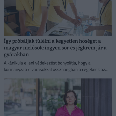
Így próbálják túlélni a kegyetlen hőséget a
magyar melósok: ingyen sör és jégkrém jár a
gyárakban
A kánikula elleni védekezést bonyolítja, hogy a
kormányzati elvárásokkal összhangban a cégeknek az
energiafogyasztásukat is mérsékelniük kell.