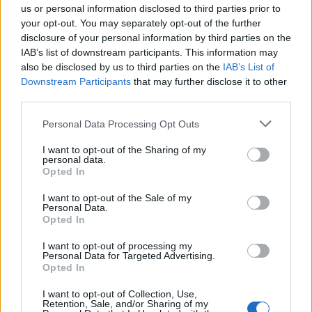
számok mögött továbbra is jelentős jövedelmi
us or personal information disclosed to third parties prior to
különbségek húzódnak meg.
your opt-out. You may separately opt-out of the further
disclosure of your personal information by third parties on the
IAB’s list of downstream participants. This information may
also be disclosed by us to third parties on the
IAB’s List of
Downstream Participants
that may further disclose it to other
third parties.
Personal Data Processing Opt Outs
I want to opt-out of the Sharing of my
personal data.
Opted In
I want to opt-out of the Sale of my
Így dolgoznak home officeból az élelmesek,
Personal Data.
Opted In
miközben utazgatnak: itt a TOP10 úticél, ahol
ezt legkönnyebben megteheted
I want to opt-out of processing my
Personal Data for Targeted Advertising.
Az IWG kutatása szerint a helyfüggetlen munkavégzés a
Opted In
válaszadók 90%-ánál javította a munka és a magánélet
I want to opt-out of Collection, Use,
egyensúlyát, míg 80%-uk produktívabbnak érzi magát.
Retention, Sale, and/or Sharing of my