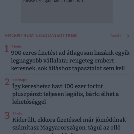
HRCENTRUM LEGOLVASOTTABB
Tovább
1
1 hete
900 ezres fizetést ad átlagosan hazánk egyik
legnagyobb vállalata: rengeteg embert
keresnek, sok álláshoz tapasztalat sem kell
2
1 hónapja
Így kereshetsz havi 100 ezer forint
pluszpénzt: teljesen legális, bárki élhet a
lehetőséggel
3
1 hete
Kiderült, ekkora fizetéssel már jómódúnak
számítasz Magyarországon: tágul az olló