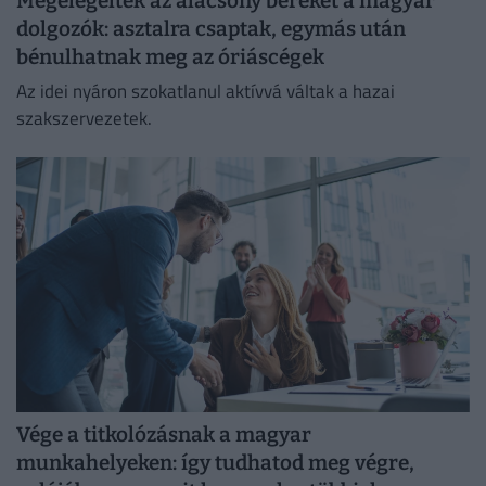
Megelégelték az alacsony béreket a magyar
dolgozók: asztalra csaptak, egymás után
bénulhatnak meg az óriáscégek
Az idei nyáron szokatlanul aktívvá váltak a hazai
szakszervezetek.
Vége a titkolózásnak a magyar
munkahelyeken: így tudhatod meg végre,