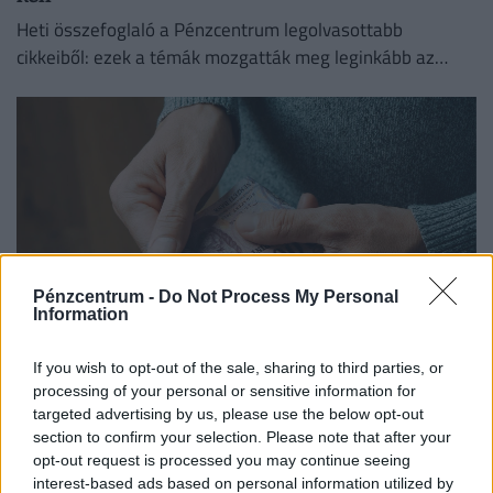
Heti összefoglaló a Pénzcentrum legolvasottabb
cikkeiből: ezek a témák mozgatták meg leginkább az
olvasókat.
Pénzcentrum -
Do Not Process My Personal
Information
If you wish to opt-out of the sale, sharing to third parties, or
Kiderült, ekkora fizetéssel már jómódúnak
processing of your personal or sensitive information for
számítasz Magyarországon: tágul az olló
targeted advertising by us, please use the below opt-out
gazdag és szegény között
section to confirm your selection. Please note that after your
opt-out request is processed you may continue seeing
Hiába emelkednek látványosan a magyar bérek, a
interest-based ads based on personal information utilized by