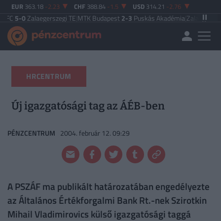
EUR
363.18
-2.23
CHF
388.84
-1.5
USD
314.21
-2.76
alaegerszegi TE
|
MTK Budapest
2-3
Puskás Akadémia
|
Zalaegerszegi TE
5-2
HRCENTRUM
Új igazgatósági tag az ÁÉB-ben
PÉNZCENTRUM
2004. február 12. 09:29
A PSZÁF ma publikált határozatában engedélyezte
az Általános Értékforgalmi Bank Rt.-nek Szirotkin
Mihail Vladimirovics külső igazgatósági taggá