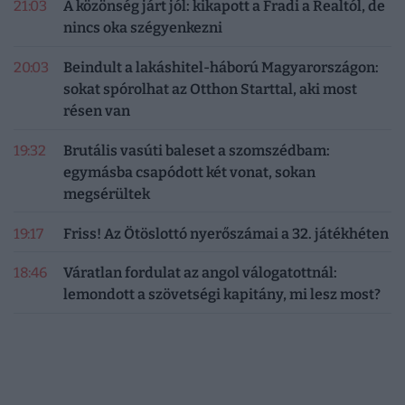
21:03
A közönség járt jól: kikapott a Fradi a Realtól, de
nincs oka szégyenkezni
20:03
Beindult a lakáshitel-háború Magyarországon:
sokat spórolhat az Otthon Starttal, aki most
résen van
19:32
Brutális vasúti baleset a szomszédbam:
egymásba csapódott két vonat, sokan
megsérültek
19:17
Friss! Az Ötöslottó nyerőszámai a 32. játékhéten
18:46
Váratlan fordulat az angol válogatottnál:
lemondott a szövetségi kapitány, mi lesz most?