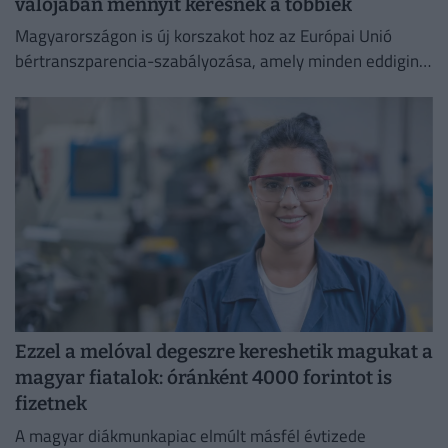
valójában mennyit keresnek a többiek
Magyarországon is új korszakot hoz az Európai Unió
bértranszparencia-szabályozása, amely minden eddiginél
átláthatóbbá teszi a vállalati javadalmazást:
Ezzel a melóval degeszre kereshetik magukat a
magyar fiatalok: óránként 4000 forintot is
fizetnek
A magyar diákmunkapiac elmúlt másfél évtizede