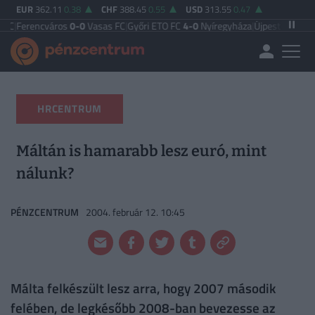
EUR
362.11
0.38
CHF
388.45
0.55
USD
313.55
0.47
cváros
0-0
Vasas FC
|
Győri ETO FC
4-0
Nyíregyháza
|
Újpest FC
4-2
Debreceni
HRCENTRUM
Máltán is hamarabb lesz euró, mint
nálunk?
PÉNZCENTRUM
2004. február 12. 10:45
Málta felkészült lesz arra, hogy 2007 második
felében, de legkésőbb 2008-ban bevezesse az