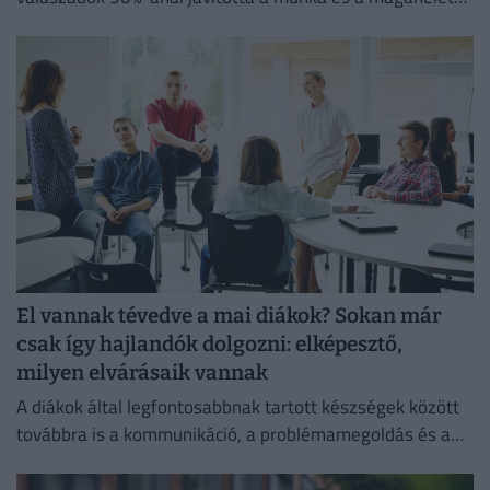
egyensúlyát, míg 80%-uk produktívabbnak érzi magát.
El vannak tévedve a mai diákok? Sokan már
csak így hajlandók dolgozni: elképesztő,
milyen elvárásaik vannak
A diákok által legfontosabbnak tartott készségek között
továbbra is a kommunikáció, a problémamegoldás és a
kritikus gondolkodás vezet.