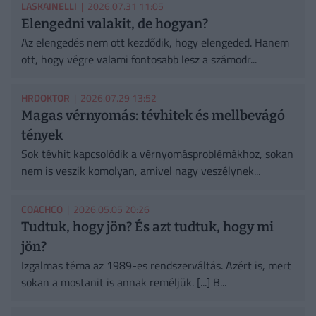
LASKAINELLI
| 2026.07.31 11:05
Elengedni valakit, de hogyan?
Az elengedés nem ott kezdődik, hogy elengeded. Hanem
ott, hogy végre valami fontosabb lesz a számodr...
HRDOKTOR
| 2026.07.29 13:52
Magas vérnyomás: tévhitek és mellbevágó
tények
Sok tévhit kapcsolódik a vérnyomásproblémákhoz, sokan
nem is veszik komolyan, amivel nagy veszélynek...
COACHCO
| 2026.05.05 20:26
Tudtuk, hogy jön? És azt tudtuk, hogy mi
jön?
Izgalmas téma az 1989-es rendszerváltás. Azért is, mert
sokan a mostanit is annak reméljük. [...] B...