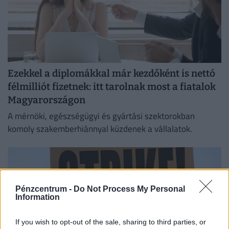
Ezekkel a diplomákkal már kezdőként is nettó
félmilliót fizetnek: itt tarolnak most a fiatalok
Magyarországon
A mérnöki, egészségügyi és gyártási szektorokban
komoly szakemberhiánnyal küzdenek a vállalatok.
Pénzcentrum -
Do Not Process My Personal
Information
If you wish to opt-out of the sale, sharing to third parties, or