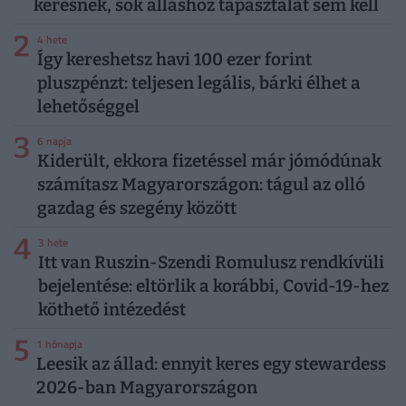
keresnek, sok álláshoz tapasztalat sem kell
2
4 hete
Így kereshetsz havi 100 ezer forint
pluszpénzt: teljesen legális, bárki élhet a
lehetőséggel
3
6 napja
Kiderült, ekkora fizetéssel már jómódúnak
számítasz Magyarországon: tágul az olló
gazdag és szegény között
4
3 hete
Itt van Ruszin-Szendi Romulusz rendkívüli
bejelentése: eltörlik a korábbi, Covid-19-hez
köthető intézedést
5
1 hónapja
Leesik az állad: ennyit keres egy stewardess
2026-ban Magyarországon