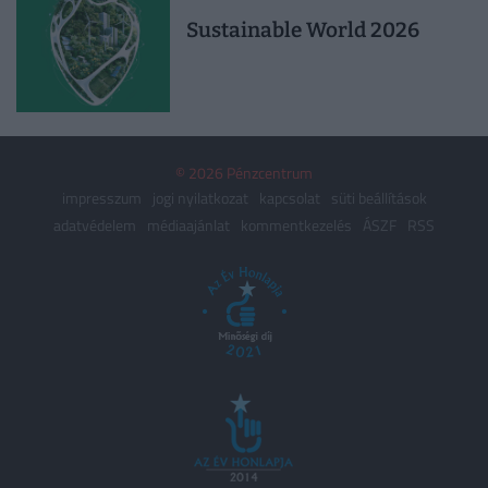
Sustainable World 2026
© 2026 Pénzcentrum
impresszum
jogi nyilatkozat
kapcsolat
süti beállítások
adatvédelem
médiaajánlat
kommentkezelés
ÁSZF
RSS