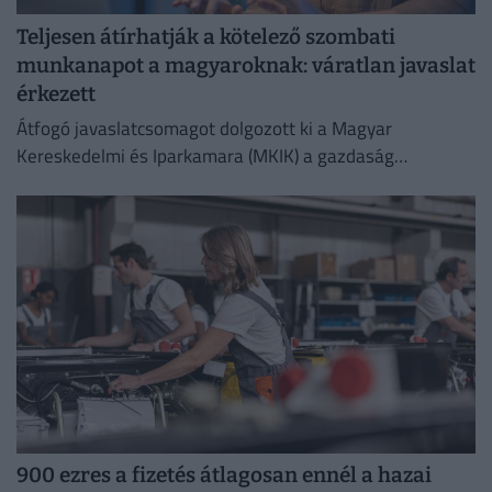
Teljesen átírhatják a kötelező szombati
munkanapot a magyaroknak: váratlan javaslat
érkezett
Átfogó javaslatcsomagot dolgozott ki a Magyar
Kereskedelmi és Iparkamara (MKIK) a gazdaság
működőképességének megőrzése és az energiaválság
kezelése érdekében.
900 ezres a fizetés átlagosan ennél a hazai