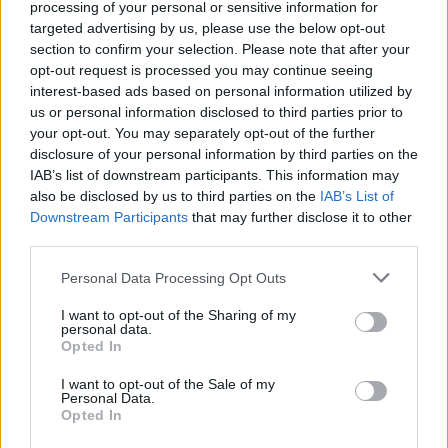
processing of your personal or sensitive information for
targeted advertising by us, please use the below opt-out
section to confirm your selection. Please note that after your
opt-out request is processed you may continue seeing
interest-based ads based on personal information utilized by
Forr a levegő a magyar autóipari óriásnál:
us or personal information disclosed to third parties prior to
azonnal leállhat a munka Pécsen és
your opt-out. You may separately opt-out of the further
Fehérváron
disclosure of your personal information by third parties on the
A Hanon Systems dolgozói készek a határozatlan idejű
IAB’s list of downstream participants. This information may
also be disclosed by us to third parties on the
IAB’s List of
sztrájkra, ugyanakkor továbbra is nyitottak a
Downstream Participants
that may further disclose it to other
megállapodásra.
third parties.
Personal Data Processing Opt Outs
I want to opt-out of the Sharing of my
personal data.
Opted In
I want to opt-out of the Sale of my
Personal Data.
Opted In