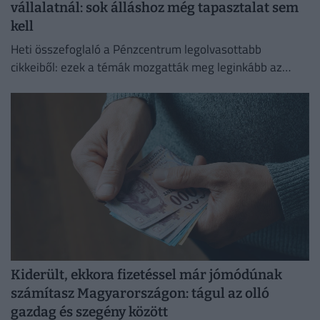
vállalatnál: sok álláshoz még tapasztalat sem
kell
Heti összefoglaló a Pénzcentrum legolvasottabb
cikkeiből: ezek a témák mozgatták meg leginkább az
olvasókat.
Kiderült, ekkora fizetéssel már jómódúnak
számítasz Magyarországon: tágul az olló
gazdag és szegény között