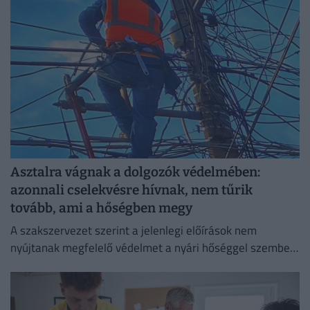
Asztalra vágnak a dolgozók védelmében:
azonnali cselekvésre hívnak, nem tűrik
tovább, ami a hőségben megy
A szakszervezet szerint a jelenlegi előírások nem
nyújtanak megfelelő védelmet a nyári hőséggel szemben,
ezért aláírásgyűjtést indítottak a dolgozók egészségének
védelmében.