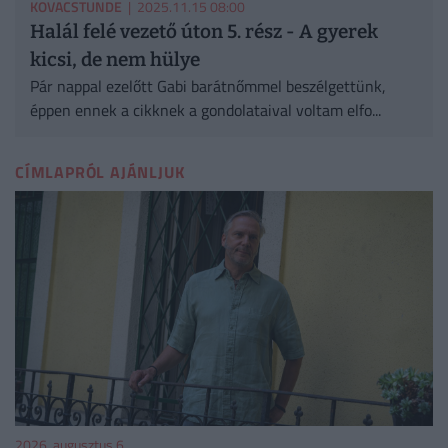
KOVACSTUNDE
| 2025.11.15 08:00
Halál felé vezető úton 5. rész - A gyerek
kicsi, de nem hülye
Pár nappal ezelőtt Gabi barátnőmmel beszélgettünk,
éppen ennek a cikknek a gondolataival voltam elfo...
CÍMLAPRÓL AJÁNLJUK
2026. augusztus 6.