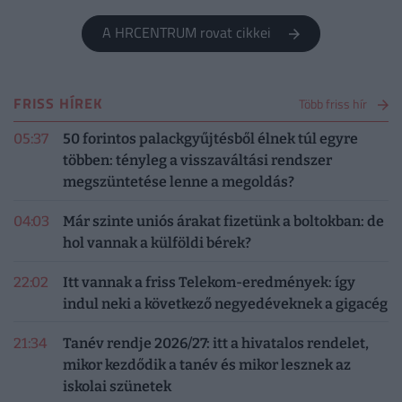
őket.
A HRCENTRUM rovat cikkei
FRISS HÍREK
Több friss hír
05:37
50 forintos palackgyűjtésből élnek túl egyre
többen: tényleg a visszaváltási rendszer
megszüntetése lenne a megoldás?
04:03
Már szinte uniós árakat fizetünk a boltokban: de
hol vannak a külföldi bérek?
22:02
Itt vannak a friss Telekom-eredmények: így
indul neki a következő negyedéveknek a gigacég
21:34
Tanév rendje 2026/27: itt a hivatalos rendelet,
mikor kezdődik a tanév és mikor lesznek az
iskolai szünetek