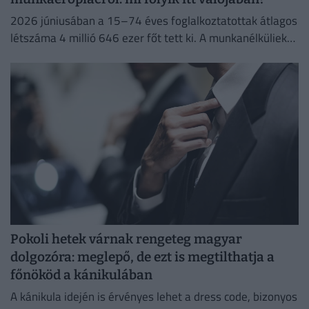
2026 júniusában a 15–74 éves foglalkoztatottak átlagos
létszáma 4 millió 646 ezer főt tett ki. A munkanélküliek
száma 214 ezer fő, a munkanélküliségi ráta 4,4%...
Pokoli hetek várnak rengeteg magyar
dolgozóra: meglepő, de ezt is megtilthatja a
főnököd a kánikulában
A kánikula idején is érvényes lehet a dress code, bizonyos