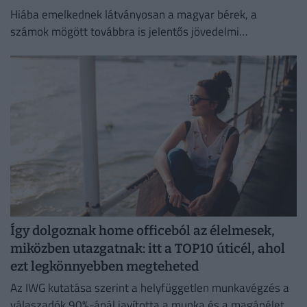
Hiába emelkednek látványosan a magyar bérek, a
számok mögött továbbra is jelentős jövedelmi
különbségek húzódnak meg.
Így dolgoznak home officeból az élelmesek,
miközben utazgatnak: itt a TOP10 úticél, ahol
ezt legkönnyebben megteheted
Az IWG kutatása szerint a helyfüggetlen munkavégzés a
válaszadók 90%-ánál javította a munka és a magánélet