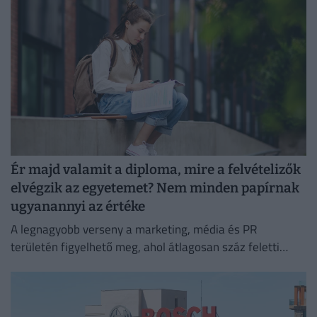
Ér majd valamit a diploma, mire a felvételizők
elvégzik az egyetemet? Nem minden papírnak
ugyanannyi az értéke
A legnagyobb verseny a marketing, média és PR
területén figyelhető meg, ahol átlagosan száz feletti
jelentkező juthat egy pályakezdő állásra.