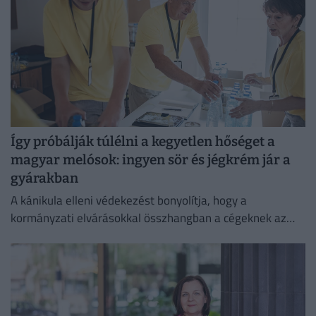
Így próbálják túlélni a kegyetlen hőséget a
magyar melósok: ingyen sör és jégkrém jár a
gyárakban
A kánikula elleni védekezést bonyolítja, hogy a
kormányzati elvárásokkal összhangban a cégeknek az
energiafogyasztásukat is mérsékelniük kell.