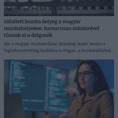
Időzített bomba ketyeg a magyar
munkahelyeken: hamarosan százezrével
tűnnek el a dolgozók
Bár a magyar munkaerőpiac látszólag stabil, hiszen a
foglalkoztatottság továbbra is magas, a munkanélküliség
pedig nem emelkedik drámai mértékben.