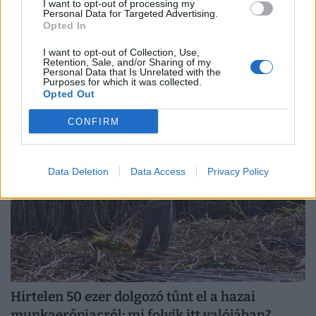
I want to opt-out of processing my
Personal Data for Targeted Advertising.
Opted In
Vallottak a szakértők: komoly bajban a magyar
dolgozók, elmaradt a várva várt nyári fordulat
I want to opt-out of Collection, Use,
Retention, Sale, and/or Sharing of my
A júniusi munkaerőpiaci adatok újabb gyengülést
Personal Data that Is Unrelated with the
Purposes for which it was collected.
jeleznek: egy hónap alatt több mint nyolcezerrel csökkent
Opted Out
a foglalkoztatottak száma.
CONFIRM
Data Deletion
Data Access
Privacy Policy
Hirtelen 50 ezer dolgozó tűnt el a hazai
munkaerőpiacról: mi folyik itt valójában?