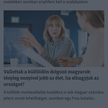
esetekben azonban enyhíteni kell a szabályokon.
Vallottak a külföldön dolgozó magyarok:
tényleg ennyivel jobb az élet, ha elhagyjuk az
országot?
A külföldi munkavállalás továbbra is sok magyar számára
jelent vonzó lehetőséget, azonban egy friss kutatás
szerint már nem kizárólag a magasabb fizetés motiválja