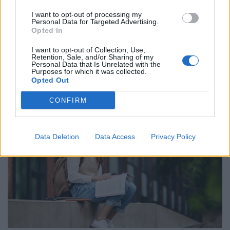
I want to opt-out of processing my
Personal Data for Targeted Advertising.
Opted In
El vannak tévedve a mai diákok? Sokan már
csak így hajlandók dolgozni: elképesztő,
I want to opt-out of Collection, Use,
Retention, Sale, and/or Sharing of my
milyen elvárásaik vannak
Personal Data that Is Unrelated with the
Purposes for which it was collected.
A diákok által legfontosabbnak tartott készségek között
Opted Out
továbbra is a kommunikáció, a problémamegoldás és a
kritikus gondolkodás vezet.
CONFIRM
Data Deletion
Data Access
Privacy Policy