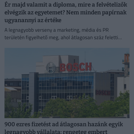
Ér majd valamit a diploma, mire a felvételizők
elvégzik az egyetemet? Nem minden papírnak
ugyanannyi az értéke
A legnagyobb verseny a marketing, média és PR
területén figyelhető meg, ahol átlagosan száz feletti
jelentkező juthat egy pályakezdő állásra.
900 ezres fizetést ad átlagosan hazánk egyik
legnagyobb vállalata: rengeteg embert