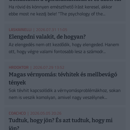
Ha rövid és könnyen emészthető írást keresel, akkor
ebbe most ne kezdj bele! "The psychology of the...
LASKAINELLI
| 2026.07.31 11:05
Elengedni valakit, de hogyan?
Az elengedés nem ott kezdődik, hogy elengeded. Hanem
ott, hogy végre valami fontosabb lesz a számodr...
HRDOKTOR
| 2026.07.29 13:52
Magas vérnyomás: tévhitek és mellbevágó
tények
Sok tévhit kapcsolódik a vérnyomásproblémákhoz, sokan
nem is veszik komolyan, amivel nagy veszélynek...
COACHCO
| 2026.05.05 20:26
Tudtuk, hogy jön? És azt tudtuk, hogy mi
jön?