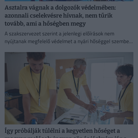
Asztalra vágnak a dolgozók védelmében:
azonnali cselekvésre hívnak, nem tűrik
tovább, ami a hőségben megy
A szakszervezet szerint a jelenlegi előírások nem
nyújtanak megfelelő védelmet a nyári hőséggel szemben,
ezért aláírásgyűjtést indítottak a dolgozók egészségének
védelmében.
Így próbálják túlélni a kegyetlen hőséget a