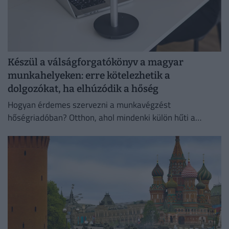
Készül a válságforgatókönyv a magyar
munkahelyeken: erre kötelezhetik a
dolgozókat, ha elhúzódik a hőség
Hogyan érdemes szervezni a munkavégzést
hőségriadóban? Otthon, ahol mindenki külön hűti a
lakását, vagy egy korszerű, energiahatékony
irodaházban, ahol a hűtés központilag működik.