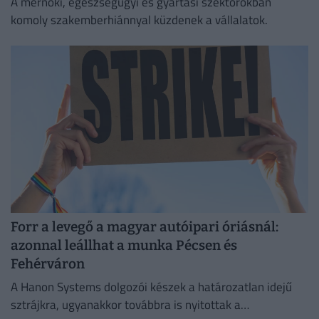
A mérnöki, egészségügyi és gyártási szektorokban
komoly szakemberhiánnyal küzdenek a vállalatok.
Forr a levegő a magyar autóipari óriásnál:
azonnal leállhat a munka Pécsen és
Fehérváron
A Hanon Systems dolgozói készek a határozatlan idejű
sztrájkra, ugyanakkor továbbra is nyitottak a