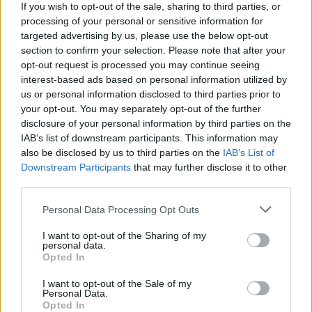
If you wish to opt-out of the sale, sharing to third parties, or
processing of your personal or sensitive information for
targeted advertising by us, please use the below opt-out
section to confirm your selection. Please note that after your
opt-out request is processed you may continue seeing
Így dolgoznak home officeból az élelmesek,
interest-based ads based on personal information utilized by
miközben utazgatnak: itt a TOP10 úticél, ahol
us or personal information disclosed to third parties prior to
your opt-out. You may separately opt-out of the further
ezt legkönnyebben megteheted
disclosure of your personal information by third parties on the
Az IWG kutatása szerint a helyfüggetlen munkavégzés a
IAB’s list of downstream participants. This information may
válaszadók 90%-ánál javította a munka és a magánélet
also be disclosed by us to third parties on the
IAB’s List of
Downstream Participants
that may further disclose it to other
egyensúlyát, míg 80%-uk produktívabbnak érzi magát.
third parties.
Personal Data Processing Opt Outs
I want to opt-out of the Sharing of my
personal data.
Opted In
I want to opt-out of the Sale of my
Personal Data.
Opted In