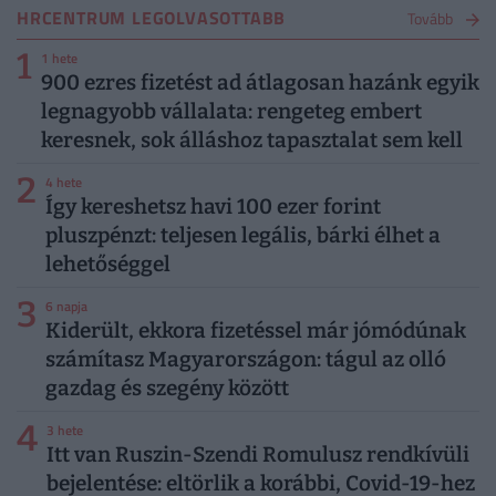
HRCENTRUM LEGOLVASOTTABB
Tovább
1
1 hete
900 ezres fizetést ad átlagosan hazánk egyik
legnagyobb vállalata: rengeteg embert
keresnek, sok álláshoz tapasztalat sem kell
2
4 hete
Így kereshetsz havi 100 ezer forint
pluszpénzt: teljesen legális, bárki élhet a
lehetőséggel
3
6 napja
Kiderült, ekkora fizetéssel már jómódúnak
számítasz Magyarországon: tágul az olló
gazdag és szegény között
4
3 hete
Itt van Ruszin-Szendi Romulusz rendkívüli
bejelentése: eltörlik a korábbi, Covid-19-hez