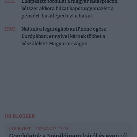
19:33
Elképesztő fordulat a magyar lakáspiacon:
kétszer akkora házat kapsz ugyanazért a
pénzért, ha átléped ezt a határt
19:03
Nálunk a legdrágább az iPhone egész
Európában: ennyivel kérnek többet a
készülékért Magyarországon
HR BLOGGER
LEGACYKFT
| 2026.08.03 13:05
Gondolatok a Spiráldinamikáról és azon túl