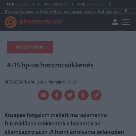
EUR
364.63
2.89
CHF
389.51
1.6
USD
316.45
3.37
 FC
|
Győri ETO FC
4-0
Nyíregyháza
|
Újpest FC
4-2
Debreceni VSC
|
Budapest H
HRCENTRUM
4-15 bp-os hozamcsökkenés
PÉNZCENTRUM
2004. február 4. 17:27
Közepes forgalom mellett ma valamennyi
futamidőben csökkentek a hozamok az
állampapírpiacon. A forint árfolyama jellemzően