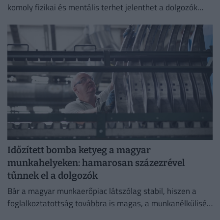
komoly fizikai és mentális terhet jelenthet a dolgozók
számára.
Időzített bomba ketyeg a magyar
munkahelyeken: hamarosan százezrével
tűnnek el a dolgozók
Bár a magyar munkaerőpiac látszólag stabil, hiszen a
foglalkoztatottság továbbra is magas, a munkanélküliség
pedig nem emelkedik drámai mértékben.