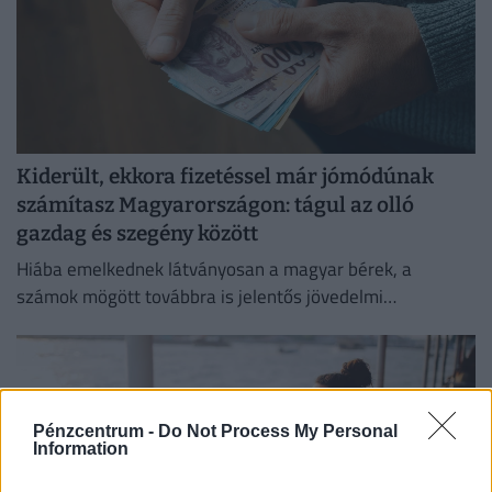
Kiderült, ekkora fizetéssel már jómódúnak
számítasz Magyarországon: tágul az olló
gazdag és szegény között
Hiába emelkednek látványosan a magyar bérek, a
számok mögött továbbra is jelentős jövedelmi
különbségek húzódnak meg.
Pénzcentrum -
Do Not Process My Personal
Information