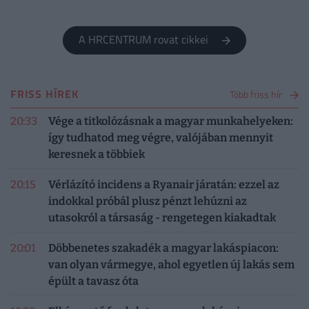
megállapodásra.
A HRCENTRUM rovat cikkei
FRISS HÍREK
Több friss hír
20:33
Vége a titkolózásnak a magyar munkahelyeken:
így tudhatod meg végre, valójában mennyit
keresnek a többiek
20:15
Vérlázító incidens a Ryanair járatán: ezzel az
indokkal próbál plusz pénzt lehúzni az
utasokról a társaság - rengetegen kiakadtak
20:01
Döbbenetes szakadék a magyar lakáspiacon:
van olyan vármegye, ahol egyetlen új lakás sem
épült a tavasz óta