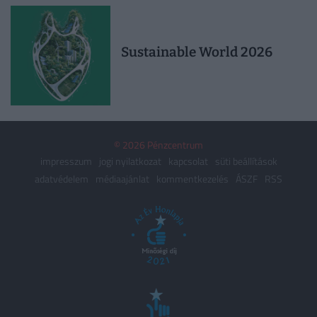
Sustainable World 2026
© 2026 Pénzcentrum
impresszum
jogi nyilatkozat
kapcsolat
süti beállítások
adatvédelem
médiaajánlat
kommentkezelés
ÁSZF
RSS