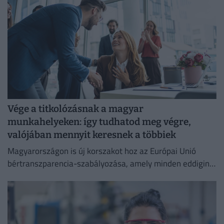
Vége a titkolózásnak a magyar
munkahelyeken: így tudhatod meg végre,
valójában mennyit keresnek a többiek
Magyarországon is új korszakot hoz az Európai Unió
bértranszparencia-szabályozása, amely minden eddiginél
átláthatóbbá teszi a vállalati javadalmazást: