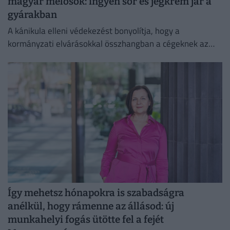
magyar melósok: ingyen sör és jégkrém jár a
gyárakban
A kánikula elleni védekezést bonyolítja, hogy a
kormányzati elvárásokkal összhangban a cégeknek az
energiafogyasztásukat is mérsékelniük kell.
Így mehetsz hónapokra is szabadságra
anélkül, hogy rámenne az állásod: új
munkahelyi fogás ütötte fel a fejét