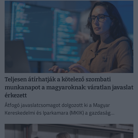
Teljesen átírhatják a kötelező szombati
munkanapot a magyaroknak: váratlan javaslat
érkezett
Átfogó javaslatcsomagot dolgozott ki a Magyar
Kereskedelmi és Iparkamara (MKIK) a gazdaság
működőképességének megőrzése és az energiaválság
kezelése érdekében.