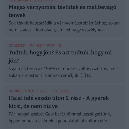
Magas vérnyomás: tévhitek és mellbevágó
tények
Sok tévhit kapcsolódik a vérnyomásproblémákhoz, sokan
nem is veszik komolyan, amivel nagy veszélynek...
COACHCO
| 2026.05.05 20:26
Tudtuk, hogy jön? És azt tudtuk, hogy mi
jön?
Izgalmas téma az 1989-es rendszerváltás. Azért is, mert
sokan a mostanit is annak reméljük. [...] B...
KOVACSTUNDE
| 2025.11.15 08:00
Halál felé vezető úton 5. rész - A gyerek
kicsi, de nem hülye
Pár nappal ezelőtt Gabi barátnőmmel beszélgettünk,
éppen ennek a cikknek a gondolataival voltam elfo...