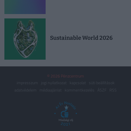
Sustainable World 2026
© 2026 Pénzcentrum
impresszum
jogi nyilatkozat
kapcsolat
süti beállítások
adatvédelem
médiaajánlat
kommentkezelés
ÁSZF
RSS