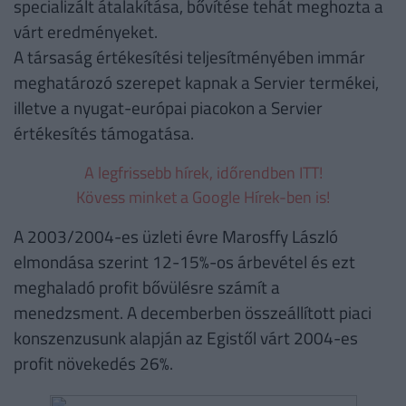
specializált átalakítása, bővítése tehát meghozta a
várt eredményeket.
A társaság értékesítési teljesítményében immár
meghatározó szerepet kapnak a Servier termékei,
illetve a nyugat-európai piacokon a Servier
értékesítés támogatása.
A legfrissebb hírek, időrendben ITT!
Kövess minket a Google Hírek-ben is!
A 2003/2004-es üzleti évre Marosffy László
elmondása szerint 12-15%-os árbevétel és ezt
meghaladó profit bővülésre számít a
menedzsment. A decemberben összeállított piaci
konszenzusunk alapján az Egistől várt 2004-es
profit növekedés 26%.