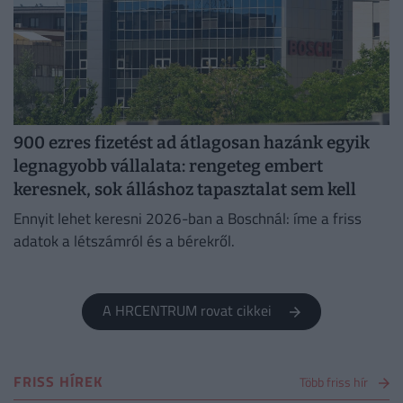
900 ezres fizetést ad átlagosan hazánk egyik
legnagyobb vállalata: rengeteg embert
keresnek, sok álláshoz tapasztalat sem kell
Ennyit lehet keresni 2026-ban a Boschnál: íme a friss
adatok a létszámról és a bérekről.
A HRCENTRUM rovat cikkei
FRISS HÍREK
Több friss hír