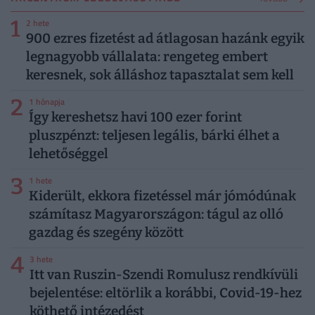
1
2 hete
900 ezres fizetést ad átlagosan hazánk egyik
legnagyobb vállalata: rengeteg embert
keresnek, sok álláshoz tapasztalat sem kell
2
1 hónapja
Így kereshetsz havi 100 ezer forint
pluszpénzt: teljesen legális, bárki élhet a
lehetőséggel
3
1 hete
Kiderült, ekkora fizetéssel már jómódúnak
számítasz Magyarországon: tágul az olló
gazdag és szegény között
4
3 hete
Itt van Ruszin-Szendi Romulusz rendkívüli
bejelentése: eltörlik a korábbi, Covid-19-hez
köthető intézedést