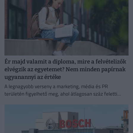
Ér majd valamit a diploma, mire a felvételizők
elvégzik az egyetemet? Nem minden papírnak
ugyanannyi az értéke
A legnagyobb verseny a marketing, média és PR
területén figyelhető meg, ahol átlagosan száz feletti
jelentkező juthat egy pályakezdő állásra.