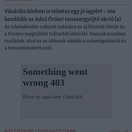
Vásárlás közben is tehetsz egy jó ügyért – ma
kezdődik az Adni Öröm! tanszergyűjtő akció (x)
Az iskolakezdés sokunk számára az új füzetek illatát és
a frissen megtöltött tolltartót idézi fel. Vannak azonban
családok, ahol ez az időszak inkább a számolgatásról és
a lemondásokról szól.
HRCENTRUM LEGOLVASOTTABB
Tovább