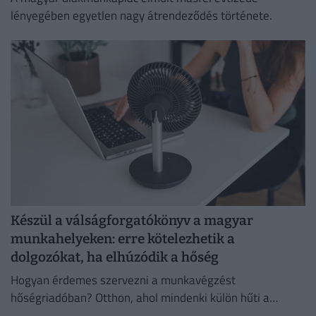
lényegében egyetlen nagy átrendeződés története.
Készül a válságforgatókönyv a magyar
munkahelyeken: erre kötelezhetik a
dolgozókat, ha elhúzódik a hőség
Hogyan érdemes szervezni a munkavégzést
hőségriadóban? Otthon, ahol mindenki külön hűti a
lakását, vagy egy korszerű, energiahatékony