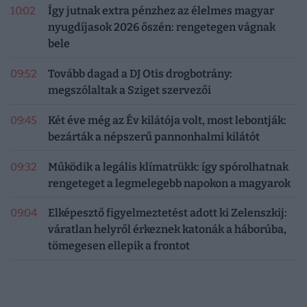
10:02
Így jutnak extra pénzhez az élelmes magyar
nyugdíjasok 2026 őszén: rengetegen vágnak
bele
09:52
Tovább dagad a DJ Otis drogbotrány:
megszólaltak a Sziget szervezői
09:45
Két éve még az Év kilátója volt, most lebontják:
bezárták a népszerű pannonhalmi kilátót
09:32
Működik a legális klímatrükk: így spórolhatnak
rengeteget a legmelegebb napokon a magyarok
09:04
Elképesztő figyelmeztetést adott ki Zelenszkij:
váratlan helyről érkeznek katonák a háborúba,
tömegesen ellepik a frontot