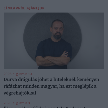
CÍMLAPRÓL AJÁNLJUK
2026. augusztus 10.
Durva drágulás jöhet a hiteleknél: keményen
ráfázhat minden magyar, ha ezt meglépik a
végrehajtókkal
2026. augusztus 9.