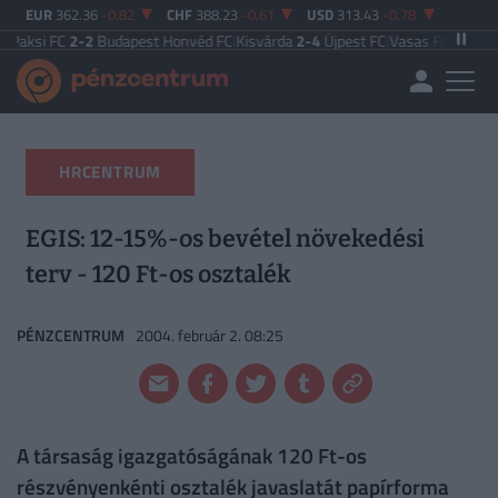
EUR
362.36
-0.82
CHF
388.23
-0.61
USD
313.43
-0.78
C
2-2
Budapest Honvéd FC
|
Kisvárda
2-4
Újpest FC
|
Vasas FC
5-0
Zalaegerszeg
HRCENTRUM
EGIS: 12-15%-os bevétel növekedési
terv - 120 Ft-os osztalék
PÉNZCENTRUM
2004. február 2. 08:25
A társaság igazgatóságának 120 Ft-os
részvényenkénti osztalék javaslatát papírforma