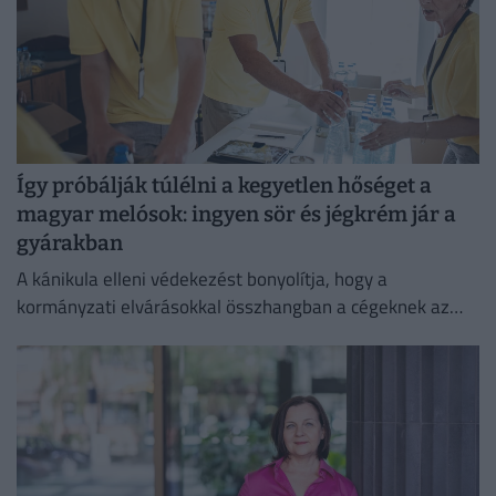
Így próbálják túlélni a kegyetlen hőséget a
magyar melósok: ingyen sör és jégkrém jár a
gyárakban
A kánikula elleni védekezést bonyolítja, hogy a
kormányzati elvárásokkal összhangban a cégeknek az
energiafogyasztásukat is mérsékelniük kell.