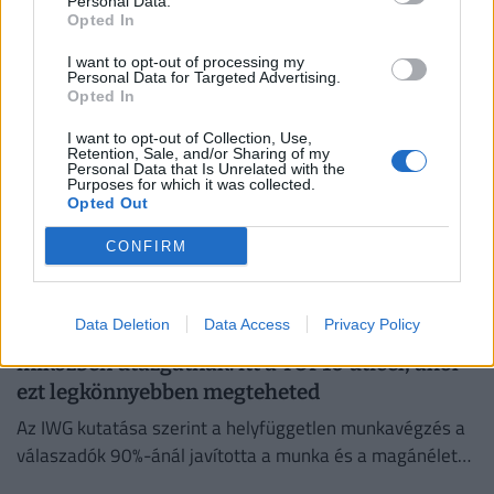
Personal Data.
számok mögött továbbra is jelentős jövedelmi
Opted In
különbségek húzódnak meg.
I want to opt-out of processing my
Personal Data for Targeted Advertising.
Opted In
I want to opt-out of Collection, Use,
Retention, Sale, and/or Sharing of my
Personal Data that Is Unrelated with the
Purposes for which it was collected.
Opted Out
CONFIRM
Data Deletion
Data Access
Privacy Policy
Így dolgoznak home officeból az élelmesek,
miközben utazgatnak: itt a TOP10 úticél, ahol
ezt legkönnyebben megteheted
Az IWG kutatása szerint a helyfüggetlen munkavégzés a
válaszadók 90%-ánál javította a munka és a magánélet
egyensúlyát, míg 80%-uk produktívabbnak érzi magát.