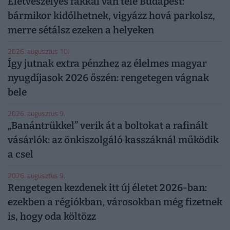
Életveszélyes fákkal van tele Budapest:
bármikor kidőlhetnek, vigyázz hová parkolsz,
merre sétálsz ezeken a helyeken
2026. augusztus 10.
Így jutnak extra pénzhez az élelmes magyar
nyugdíjasok 2026 őszén: rengetegen vágnak
bele
2026. augusztus 9.
„Banántrükkel” verik át a boltokat a rafinált
vásárlók: az önkiszolgáló kasszáknál működik
a csel
2026. augusztus 9.
Rengetegen kezdenek itt új életet 2026-ban:
ezekben a régiókban, városokban még fizetnek
is, hogy oda költözz