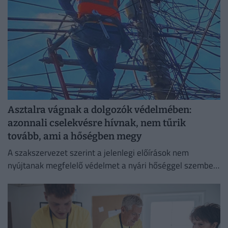
Asztalra vágnak a dolgozók védelmében:
azonnali cselekvésre hívnak, nem tűrik
tovább, ami a hőségben megy
A szakszervezet szerint a jelenlegi előírások nem
nyújtanak megfelelő védelmet a nyári hőséggel szemben,
ezért aláírásgyűjtést indítottak a dolgozók egészségének
védelmében.