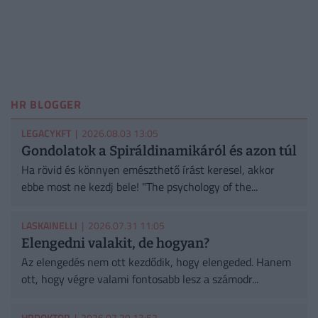
HR BLOGGER
LEGACYKFT
| 2026.08.03 13:05
Gondolatok a Spiráldinamikáról és azon túl
Ha rövid és könnyen emészthető írást keresel, akkor
ebbe most ne kezdj bele! "The psychology of the...
LASKAINELLI
| 2026.07.31 11:05
Elengedni valakit, de hogyan?
Az elengedés nem ott kezdődik, hogy elengeded. Hanem
ott, hogy végre valami fontosabb lesz a számodr...
HRDOKTOR
| 2026.07.29 13:52