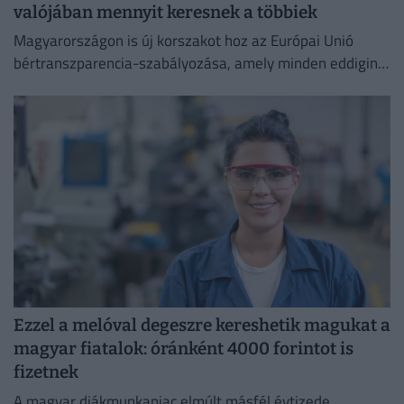
valójában mennyit keresnek a többiek
Magyarországon is új korszakot hoz az Európai Unió
bértranszparencia-szabályozása, amely minden eddiginél
átláthatóbbá teszi a vállalati javadalmazást:
Ezzel a melóval degeszre kereshetik magukat a
magyar fiatalok: óránként 4000 forintot is
fizetnek
A magyar diákmunkapiac elmúlt másfél évtizede