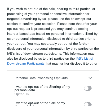
kell
Heti összefoglaló a Pénzcentrum legolvasottabb
If you wish to opt-out of the sale, sharing to third parties, or
cikkeiből: ezek a témák mozgatták meg leginkább az
processing of your personal or sensitive information for
targeted advertising by us, please use the below opt-out
olvasókat.
section to confirm your selection. Please note that after your
opt-out request is processed you may continue seeing
interest-based ads based on personal information utilized by
us or personal information disclosed to third parties prior to
your opt-out. You may separately opt-out of the further
disclosure of your personal information by third parties on the
IAB’s list of downstream participants. This information may
also be disclosed by us to third parties on the
IAB’s List of
Downstream Participants
that may further disclose it to other
third parties.
Personal Data Processing Opt Outs
Kiderült, ekkora fizetéssel már jómódúnak
I want to opt-out of the Sharing of my
számítasz Magyarországon: tágul az olló
personal data.
Opted In
gazdag és szegény között
Hiába emelkednek látványosan a magyar bérek, a
I want to opt-out of the Sale of my