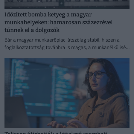
Időzített bomba ketyeg a magyar
munkahelyeken: hamarosan százezrével
tűnnek el a dolgozók
Bár a magyar munkaerőpiac látszólag stabil, hiszen a
foglalkoztatottság továbbra is magas, a munkanélküliség
pedig nem emelkedik drámai mértékben.