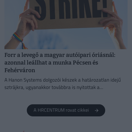
Forr a levegő a magyar autóipari óriásnál:
azonnal leállhat a munka Pécsen és
Fehérváron
A Hanon Systems dolgozói készek a határozatlan idejű
sztrájkra, ugyanakkor továbbra is nyitottak a
megállapodásra.
A HRCENTRUM rovat cikkei