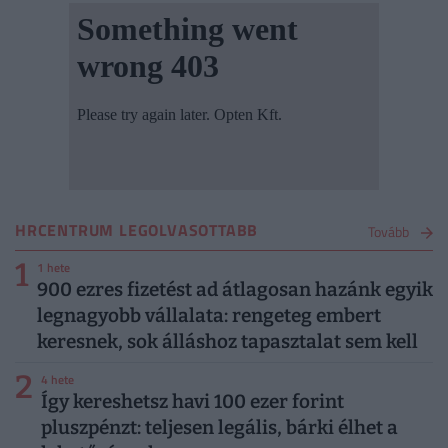
HRCENTRUM LEGOLVASOTTABB
Tovább
1
1 hete
900 ezres fizetést ad átlagosan hazánk egyik
legnagyobb vállalata: rengeteg embert
keresnek, sok álláshoz tapasztalat sem kell
2
4 hete
Így kereshetsz havi 100 ezer forint
pluszpénzt: teljesen legális, bárki élhet a