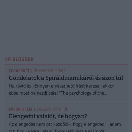
HR BLOGGER
LEGACYKFT
| 2026.08.03 13:05
Gondolatok a Spiráldinamikáról és azon túl
Ha rövid és könnyen emészthető írást keresel, akkor
ebbe most ne kezdj bele! "The psychology of the...
LASKAINELLI
| 2026.07.31 11:05
Elengedni valakit, de hogyan?
Az elengedés nem ott kezdődik, hogy elengeded. Hanem
ott, hogy végre valami fontosabb lesz a számodr...