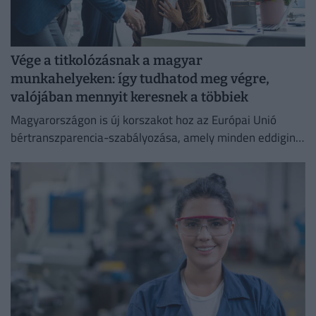
Vége a titkolózásnak a magyar
munkahelyeken: így tudhatod meg végre,
valójában mennyit keresnek a többiek
Magyarországon is új korszakot hoz az Európai Unió
bértranszparencia-szabályozása, amely minden eddiginél
átláthatóbbá teszi a vállalati javadalmazást: