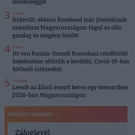
lehetőséggel
3
7 napja
Kiderült, ekkora fizetéssel már jómódúnak
számítasz Magyarországon: tágul az olló
gazdag és szegény között
4
3 hete
Itt van Ruszin-Szendi Romulusz rendkívüli
bejelentése: eltörlik a korábbi, Covid-19-hez
köthető intézedést
5
1 hónapja
Leesik az állad: ennyit keres egy stewardess
2026-ban Magyarországon
PÉNZÜGYI KISOKOS
Záloglevél