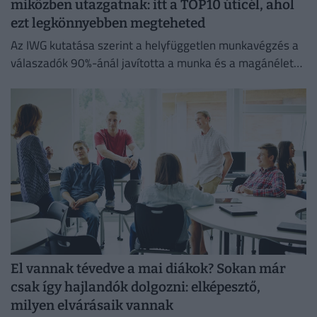
miközben utazgatnak: itt a TOP10 úticél, ahol
ezt legkönnyebben megteheted
Az IWG kutatása szerint a helyfüggetlen munkavégzés a
válaszadók 90%-ánál javította a munka és a magánélet
egyensúlyát, míg 80%-uk produktívabbnak érzi magát.
El vannak tévedve a mai diákok? Sokan már
csak így hajlandók dolgozni: elképesztő,
milyen elvárásaik vannak