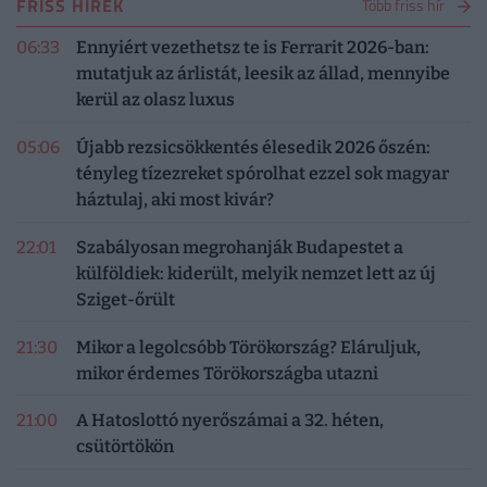
FRISS HÍREK
Több friss hír
06:33
Ennyiért vezethetsz te is Ferrarit 2026-ban:
mutatjuk az árlistát, leesik az állad, mennyibe
kerül az olasz luxus
05:06
Újabb rezsicsökkentés élesedik 2026 őszén:
tényleg tízezreket spórolhat ezzel sok magyar
háztulaj, aki most kivár?
22:01
Szabályosan megrohanják Budapestet a
külföldiek: kiderült, melyik nemzet lett az új
Sziget-őrült
21:30
Mikor a legolcsóbb Törökország? Eláruljuk,
mikor érdemes Törökországba utazni
21:00
A Hatoslottó nyerőszámai a 32. héten,
csütörtökön