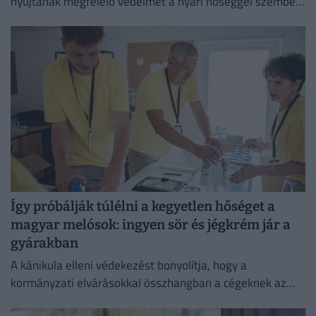
nyújtanak megfelelő védelmet a nyári hőséggel szemben,
ezért aláírásgyűjtést indítottak a dolgozók egészségének
védelmében.
Így próbálják túlélni a kegyetlen hőséget a
magyar melósok: ingyen sör és jégkrém jár a
gyárakban
A kánikula elleni védekezést bonyolítja, hogy a
kormányzati elvárásokkal összhangban a cégeknek az
energiafogyasztásukat is mérsékelniük kell.