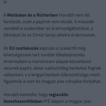
ki.
A
Matávban és a Richterben
Horváth nem lát
fantáziát, ezek a papírok nem olcsók. A második
vonalból a szakember az áramszolgáltatókat, a
Démászt és az Elmüt tartja vételre érdemesnek.
Az
EU csatlakozás
kapcsán a szakértő még
lehetségesnek tart további tőkebeáramlás.
Amennyiben a mainstream alapok közvetlenül
vesznek papírt, akkor valószínűleg bankokat fognak
választani, s a lengyel bankok túlárazottsága miatt
figyelmük a cseh és magyar piac irányába fordulhat.
Horváth kiemelte, hogy
regionális
összehasonlításban
P/E alapon a magyar piac