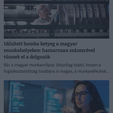
Időzített bomba ketyeg a magyar
munkahelyeken: hamarosan százezrével
tűnnek el a dolgozók
Bár a magyar munkaerőpiac látszólag stabil, hiszen a
foglalkoztatottság továbbra is magas, a munkanélküliség
pedig nem emelkedik drámai mértékben.