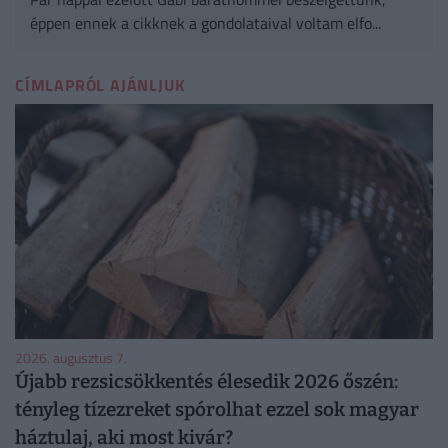
éppen ennek a cikknek a gondolataival voltam elfo...
CÍMLAPRÓL AJÁNLJUK
2026. augusztus 7.
Újabb rezsicsökkentés élesedik 2026 őszén:
tényleg tízezreket spórolhat ezzel sok magyar
háztulaj, aki most kivár?