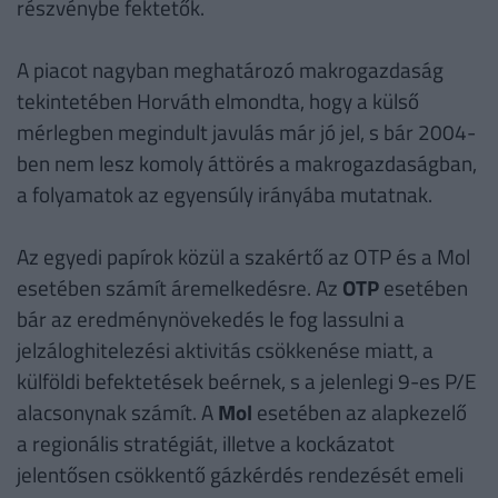
részvénybe fektetők.
A piacot nagyban meghatározó makrogazdaság
tekintetében Horváth elmondta, hogy a külső
mérlegben megindult javulás már jó jel, s bár 2004-
ben nem lesz komoly áttörés a makrogazdaságban,
a folyamatok az egyensúly irányába mutatnak.
Az egyedi papírok közül a szakértő az OTP és a Mol
esetében számít áremelkedésre. Az
OTP
esetében
bár az eredménynövekedés le fog lassulni a
jelzáloghitelezési aktivitás csökkenése miatt, a
külföldi befektetések beérnek, s a jelenlegi 9-es P/E
alacsonynak számít. A
Mol
esetében az alapkezelő
a regionális stratégiát, illetve a kockázatot
jelentősen csökkentő gázkérdés rendezését emeli