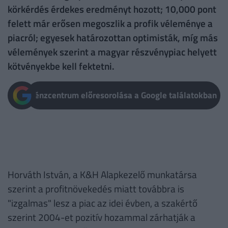
körkérdés érdekes eredményt hozott; 10,000 pont
felett már erősen megoszlik a profik véleménye a
piacról; egyesek határozottan optimisták, míg más
vélemények szerint a magyar részvénypiac helyett
kötvényekbe kell fektetni.
Pénzcentrum előresorolása a Google találatokban
Horváth István, a K&H Alapkezelő munkatársa
szerint a profitnövekedés miatt továbbra is
"izgalmas" lesz a piac az idei évben, a szakértő
szerint 2004-et pozitív hozammal zárhatják a