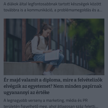
A diákok által legfontosabbnak tartott készségek között
továbbra is a kommunikáció, a problémamegoldás és a
kritikus gondolkodás vezet.
Ér majd valamit a diploma, mire a felvételizők
elvégzik az egyetemet? Nem minden papírnak
ugyanannyi az értéke
A legnagyobb verseny a marketing, média és PR
területén figyelhető meg, ahol átlagosan száz feletti