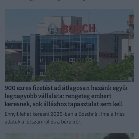
jelentkező juthat egy pályakezdő állásra.
900 ezres fizetést ad átlagosan hazánk egyik
legnagyobb vállalata: rengeteg embert
keresnek, sok álláshoz tapasztalat sem kell
Ennyit lehet keresni 2026-ban a Boschnál: íme a friss
adatok a létszámról és a bérekről.