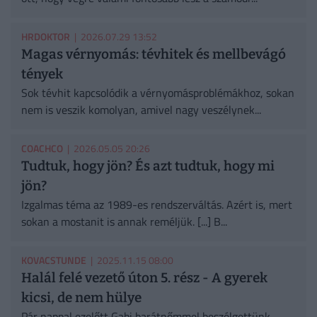
HRDOKTOR
| 2026.07.29 13:52
Magas vérnyomás: tévhitek és mellbevágó
tények
Sok tévhit kapcsolódik a vérnyomásproblémákhoz, sokan
nem is veszik komolyan, amivel nagy veszélynek...
COACHCO
| 2026.05.05 20:26
Tudtuk, hogy jön? És azt tudtuk, hogy mi
jön?
Izgalmas téma az 1989-es rendszerváltás. Azért is, mert
sokan a mostanit is annak reméljük. [...] B...
KOVACSTUNDE
| 2025.11.15 08:00
Halál felé vezető úton 5. rész - A gyerek
kicsi, de nem hülye
Pár nappal ezelőtt Gabi barátnőmmel beszélgettünk,