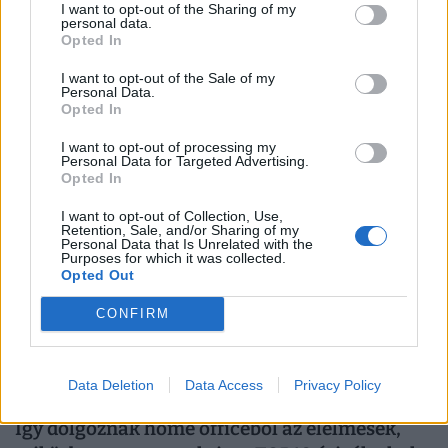
I want to opt-out of the Sharing of my
personal data.
Kiderült, ekkora fizetéssel már jómódúnak
Opted In
számítasz Magyarországon: tágul az olló
gazdag és szegény között
I want to opt-out of the Sale of my
Personal Data.
Hiába emelkednek látványosan a magyar bérek, a
Opted In
számok mögött továbbra is jelentős jövedelmi
I want to opt-out of processing my
különbségek húzódnak meg.
Personal Data for Targeted Advertising.
Opted In
I want to opt-out of Collection, Use,
Retention, Sale, and/or Sharing of my
Personal Data that Is Unrelated with the
Purposes for which it was collected.
Opted Out
CONFIRM
Data Deletion
Data Access
Privacy Policy
Így dolgoznak home officeból az élelmesek,