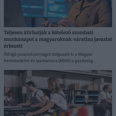
Teljesen átírhatják a kötelező szombati
munkanapot a magyaroknak: váratlan javaslat
érkezett
Átfogó javaslatcsomagot dolgozott ki a Magyar
Kereskedelmi és Iparkamara (MKIK) a gazdaság
működőképességének megőrzése és az energiaválság
kezelése érdekében.