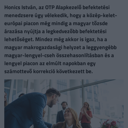
Honics István, az OTP Alapkezelő befektetési
menedzsere úgy vélekedik, hogy a közép-kelet-
európai piacon még mindig a magyar tőzsde
árazása nyújtja a legkedvezőbb befektetési
lehetőséget. Mindez még akkor is igaz, ha a
magyar makrogazdasági helyzet a leggyengébb
magyar-lengyel-cseh összehasonlításban és a
lengyel piacon az elmúlt napokban egy
számottevő korrekció következett be.