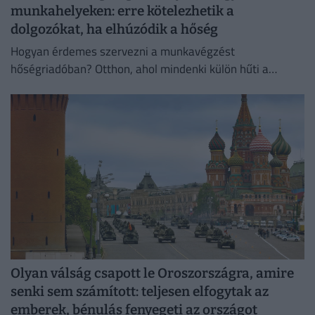
munkahelyeken: erre kötelezhetik a
dolgozókat, ha elhúzódik a hőség
Hogyan érdemes szervezni a munkavégzést
hőségriadóban? Otthon, ahol mindenki külön hűti a
lakását, vagy egy korszerű, energiahatékony
irodaházban, ahol a hűtés központilag működik.
Olyan válság csapott le Oroszországra, amire
senki sem számított: teljesen elfogytak az
emberek, bénulás fenyegeti az országot