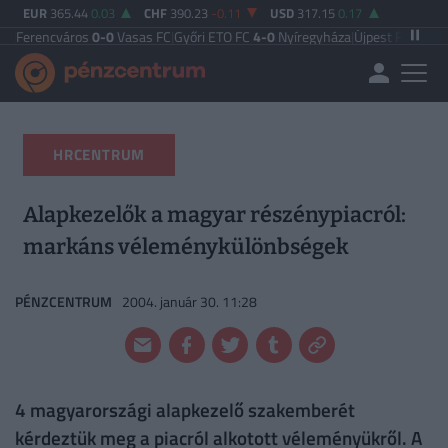
EUR
365.44
0.03
CHF
390.23
-0.11
USD
317.15
0.17
ncváros
0-0
Vasas FC
|
Győri ETO FC
4-0
Nyíregyháza
|
Újpest FC
4-2
Debreceni
HRCENTRUM
Alapkezelők a magyar részénypiacról:
markáns véleménykülönbségek
PÉNZCENTRUM
2004. január 30. 11:28
4 magyarországi alapkezelő szakemberét
kérdeztük meg a piacról alkotott véleményükről. A