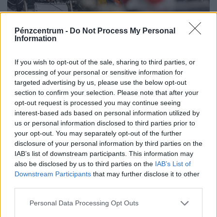
Pénzcentrum -
Do Not Process My Personal
900 ezres a fizetés átlagosan ennél a hazai
Information
vállalatnál: sok álláshoz még tapasztalat sem
kell
If you wish to opt-out of the sale, sharing to third parties, or
processing of your personal or sensitive information for
Heti összefoglaló a Pénzcentrum legolvasottabb
targeted advertising by us, please use the below opt-out
cikkeiből: ezek a témák mozgatták meg leginkább az
section to confirm your selection. Please note that after your
olvasókat.
opt-out request is processed you may continue seeing
interest-based ads based on personal information utilized by
us or personal information disclosed to third parties prior to
your opt-out. You may separately opt-out of the further
disclosure of your personal information by third parties on the
IAB’s list of downstream participants. This information may
also be disclosed by us to third parties on the
IAB’s List of
Downstream Participants
that may further disclose it to other
third parties.
Personal Data Processing Opt Outs