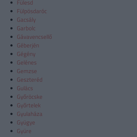
Fülesd
Fülpösdaróc
Gacsály
Garbolc
Gávavencsellő
Géberjén
Gégény
Gelénes
Gemzse
Geszteréd
Gulács
Győröcske
Győrtelek
Gyulaháza
Gyügye
Gyüre