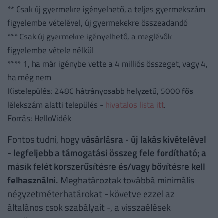
** Csak új gyermekre igényelhető, a teljes gyermekszám
figyelembe vételével, új gyermekekre összeadandó
*** Csak új gyermekre igényelhető, a meglévők
figyelembe vétele nélkül
**** 1, ha már igénybe vette a 4 milliós összeget, vagy 4,
ha még nem
Kistelepülés: 2486 hátrányosabb helyzetű, 5000 fős
lélekszám alatti település -
hivatalos lista itt
.
Forrás: HelloVidék
Fontos tudni, hogy
vásárlásra - új lakás kivételével
- legfeljebb a támogatási összeg fele fordítható; a
másik felét korszerűsítésre és/vagy bővítésre kell
felhasználni.
Meghatároztak továbbá minimális
négyzetméterhatárokat - követve ezzel az
általános csok szabályait -, a visszaélések