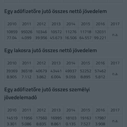
Egy adófizetőre jutó összes nettó jövedelem
2010
2011
2012
2013
2014
2015
2016
2017
10859
95026
10346
10572
11276
11718
12031
n.a.
77.04
4.099
39.956
45.673
16.506
64.557
99.221
Egy lakosra jutó összes nettó jövedelem
2010
2011
2012
2013
2014
2015
2016
2017
39369
36518
40679
43441
49937
52252
57462
n.a.
8.905
7.112
3.862
6.004
9.059
8.895
5.812
Egy adófizetőre jutó összes személyi
jövedelemadó
2010
2011
2012
2013
2014
2015
2016
2017
14519
11956
17560
16995
18103
19163
17987
n.a.
3.301
5.086
8.835
8.861
0.135
7.527
3.908