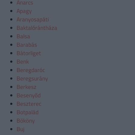
Anarcs
Apagy
Aranyosapáti
Baktalórántháza
Balsa
Barabás
Bátorliget
Benk
Beregdaróc
Beregsurány
Berkesz
Besenyőd
Beszterec
Botpalád
Bököny
Buj