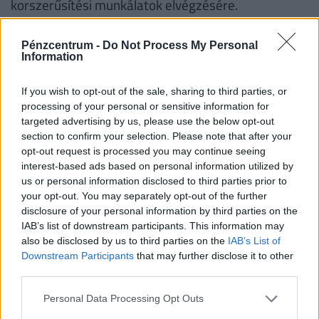
korszerűsítési munkálatok elvégzésére.
Amennyiben a támogatott személyek kizárólag
korszerűsítésre szeretnék felhasználni a
Pénzcentrum -
Do Not Process My Personal
Information
kedvezményt, úgy fenti támogatási összegek fele
lesz elérhető.
If you wish to opt-out of the sale, sharing to third parties, or
processing of your personal or sensitive information for
Fontos!
A támogatás abban az esetben is
targeted advertising by us, please use the below opt-out
igényelhető korszerűsítésre és/vagy bővítésre, ha
section to confirm your selection. Please note that after your
korábban az adott lakásra már vettek igénybe
opt-out request is processed you may continue seeing
interest-based ads based on personal information utilized by
CSOK-ot. Ha valaki a korszerűsítési és/vagy bővítési
us or personal information disclosed to third parties prior to
munkálatokat nem teljesíti, a folyósított családi
your opt-out. You may separately opt-out of the further
otthonteremtési kedvezményt - ideértve annak a
disclosure of your personal information by third parties on the
IAB’s list of downstream participants. This information may
lakás vásárlására számított összegét is − a
also be disclosed by us to third parties on the
IAB’s List of
folyósítás napjától számított, Ptk. szerinti
Downstream Participants
that may further disclose it to other
késedelmi kamattal növelten köteles visszafizetni.
third parties.
Personal Data Processing Opt Outs
Családtámogatások 2019. július 1-től
(millió