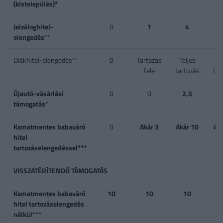
(kistelepülés)*
Jelzáloghitel-
0
1
4
1 
elengedés**
4
Diákhitel-elengedés**
0
Tartozás
Teljes
Te
fele
tartozás
tar
Újautó-vásárlási
0
0
2,5
támogatás*
Kamatmentes babaváró
0
Akár 3
Akár 10
Ak
hitel
tartozáselengedéssel***
VISSZATÉRÍTENDŐ TÁMOGATÁS
Kamatmentes babaváró
10
10
10
hitel tartozáselengedés
nélkül***