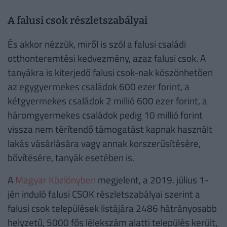
A falusi csok részletszabályai
És akkor nézzük, miről is szól a falusi családi
otthonteremtési kedvezmény, azaz falusi csok. A
tanyákra is kiterjedő falusi csok-nak köszönhetően
az egygyermekes családok 600 ezer forint, a
kétgyermekes családok 2 millió 600 ezer forint, a
háromgyermekes családok pedig 10 millió forint
vissza nem térítendő támogatást kapnak használt
lakás vásárlására vagy annak korszerűsítésére,
bővítésére, tanyák esetében is.
A
Magyar Közlönyben
megjelent, a 2019. július 1-
jén induló falusi CSOK részletszabályai szerint a
falusi csok települések listájára 2486 hátrányosabb
helyzetű, 5000 fős lélekszám alatti település került,