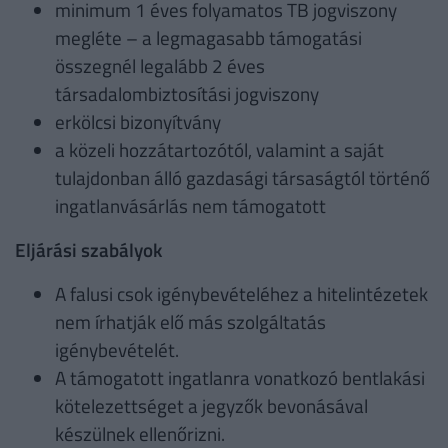
minimum 1 éves folyamatos TB jogviszony
megléte – a legmagasabb támogatási
összegnél legalább 2 éves
társadalombiztosítási jogviszony
erkölcsi bizonyítvány
a közeli hozzátartozótól, valamint a saját
tulajdonban álló gazdasági társaságtól történő
ingatlanvásárlás nem támogatott
Eljárási szabályok
A falusi csok igénybevételéhez a hitelintézetek
nem írhatják elő más szolgáltatás
igénybevételét.
A támogatott ingatlanra vonatkozó bentlakási
kötelezettséget a jegyzők bevonásával
készülnek ellenőrizni.