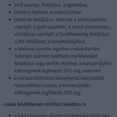
tető cseréje, felújítása, szigetelése,
kémény építése, korszerűsítése,
belső tér felújítása, ideértve a belső burkolat
cseréjét, a galériaépítést, a belső elektromos-,
vízhálózat cseréjét, a fürdőhelyiség-felújítást,
a WC-felújítást; a konyhafelújítást,
a lakással azonos ingatlan-nyilvántartási
helyrajzi számon található melléképület
felújítása vagy kerítés építése, a korszerűsítés
költségeinek legfeljebb 30%-áig, valamint
a korszerűsítéshez közvetlenül kapcsolódó
helyreállítási munka, a korszerűsítés
költségeinek legfeljebb 20%-áig.
Lakás bővítésének minősül továbbra is
a lakás hasznos alapterületének legalább egy