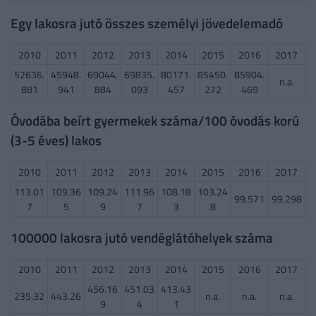
Egy lakosra jutó összes személyi jövedelemadó
2010
2011
2012
2013
2014
2015
2016
2017
52636.
45948.
69044.
69835.
80171.
85450.
85904.
n.a.
881
941
884
093
457
272
469
Óvodába beírt gyermekek száma/100 óvodás korú
(3-5 éves) lakos
2010
2011
2012
2013
2014
2015
2016
2017
113.01
109.36
109.24
111.96
108.18
103.24
99.571
99.298
7
5
9
7
3
8
100000 lakosra jutó vendéglátóhelyek száma
2010
2011
2012
2013
2014
2015
2016
2017
456.16
451.03
413.43
235.32
443.26
n.a.
n.a.
n.a.
9
4
1