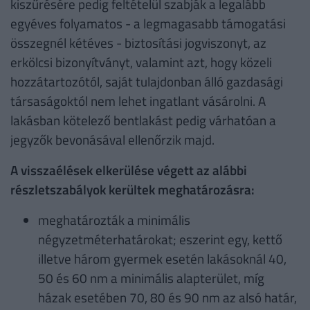
kiszűrésére pedig feltételül szabják a legalább
egyéves folyamatos - a legmagasabb támogatási
összegnél kétéves - biztosítási jogviszonyt, az
erkölcsi bizonyítványt, valamint azt, hogy közeli
hozzátartozótól, saját tulajdonban álló gazdasági
társaságoktól nem lehet ingatlant vásárolni. A
lakásban kötelező bentlakást pedig várhatóan a
jegyzők bevonásával ellenőrzik majd.
A visszaélések elkerülése végett az alábbi
részletszabályok kerültek meghatározásra:
meghatározták a minimális
négyzetméterhatárokat; eszerint egy, kettő
illetve három gyermek esetén lakásoknál 40,
50 és 60 nm a minimális alapterület, míg
házak esetében 70, 80 és 90 nm az alsó határ,