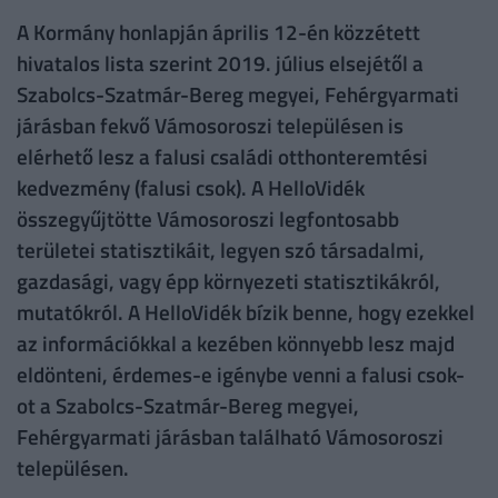
A Kormány honlapján április 12-én közzétett
hivatalos lista szerint 2019. július elsejétől a
Szabolcs-Szatmár-Bereg megyei, Fehérgyarmati
járásban fekvő Vámosoroszi településen is
elérhető lesz a falusi családi otthonteremtési
kedvezmény (falusi csok). A HelloVidék
összegyűjtötte Vámosoroszi legfontosabb
területei statisztikáit, legyen szó társadalmi,
gazdasági, vagy épp környezeti statisztikákról,
mutatókról. A HelloVidék bízik benne, hogy ezekkel
az információkkal a kezében könnyebb lesz majd
eldönteni, érdemes-e igénybe venni a falusi csok-
ot a Szabolcs-Szatmár-Bereg megyei,
Fehérgyarmati járásban található Vámosoroszi
településen.