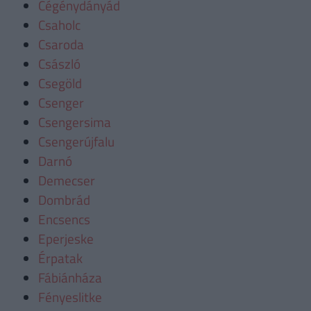
Cégénydányád
Csaholc
Csaroda
Császló
Csegöld
Csenger
Csengersima
Csengerújfalu
Darnó
Demecser
Dombrád
Encsencs
Eperjeske
Érpatak
Fábiánháza
Fényeslitke