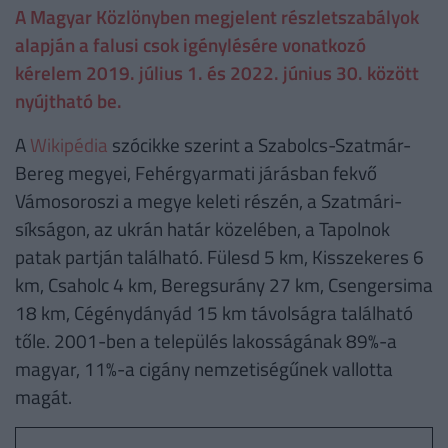
A Magyar Közlönyben megjelent részletszabályok
alapján a falusi csok igénylésére vonatkozó
kérelem 2019. július 1. és 2022. június 30. között
nyújtható be.
A
Wikipédia
szócikke szerint a Szabolcs-Szatmár-
Bereg megyei, Fehérgyarmati járásban fekvő
Vámosoroszi a megye keleti részén, a Szatmári-
síkságon, az ukrán határ közelében, a Tapolnok
patak partján található. Fülesd 5 km, Kisszekeres 6
km, Csaholc 4 km, Beregsurány 27 km, Csengersima
18 km, Cégénydányád 15 km távolságra található
tőle. 2001-ben a település lakosságának 89%-a
magyar, 11%-a cigány nemzetiségűnek vallotta
magát.