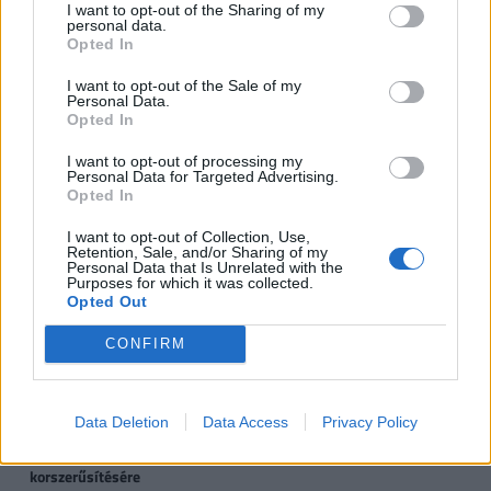
I want to opt-out of the Sharing of my
personal data.
forint, vastag betűvel az újdonságok)
Opted In
I want to opt-out of the Sale of my
1
2
3
4 
Personal Data.
gyermek
gyermek
gyermek
t
Opted In
gy
I want to opt-out of processing my
Personal Data for Targeted Advertising.
VISSZA NEM TÉRÍTENDŐ TÁMOGATÁS
Opted In
CSOK új építésű
0,6
2,6
10
I want to opt-out of Collection, Use,
Retention, Sale, and/or Sharing of my
ingatlanra*, vagy
Personal Data that Is Unrelated with the
Purposes for which it was collected.
Opted Out
CSOK használt ingatlan
0,6
1,43
2,2
2
vásárlására (nem
CONFIRM
kistelepülés)*, vagy
CSOK használt ingatlan
0,6
2,6
10
Data Deletion
Data Access
Privacy Policy
vásárlására, bővítésére
és/vagy
korszerűsítésére