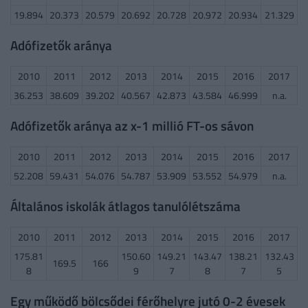
19.894
20.373
20.579
20.692
20.728
20.972
20.934
21.329
Adófizetők aránya
2010
2011
2012
2013
2014
2015
2016
2017
36.253
38.609
39.202
40.567
42.873
43.584
46.999
n.a.
Adófizetők aránya az x-1 millió FT-os sávon
2010
2011
2012
2013
2014
2015
2016
2017
52.208
59.431
54.076
54.787
53.909
53.552
54.979
n.a.
Általános iskolák átlagos tanulólétszáma
2010
2011
2012
2013
2014
2015
2016
2017
175.81
150.60
149.21
143.47
138.21
132.43
169.5
166
8
9
7
8
7
5
Egy működő bölcsődei férőhelyre jutó 0-2 évesek