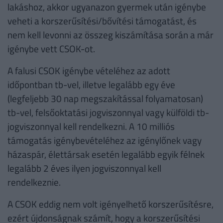
lakáshoz, akkor ugyanazon gyermek után igénybe
veheti a korszerűsítési/bővítési támogatást, és
nem kell levonni az összeg kiszámítása során a már
igénybe vett CSOK-ot.
A falusi CSOK igénybe vételéhez az adott
időpontban tb-vel, illetve legalább egy éve
(legfeljebb 30 nap megszakítással folyamatosan)
tb-vel, felsőoktatási jogviszonnyal vagy külföldi tb-
jogviszonnyal kell rendelkezni. A 10 milliós
támogatás igénybevételéhez az igénylőnek vagy
házaspár, élettársak esetén legalább egyik félnek
legalább 2 éves ilyen jogviszonnyal kell
rendelkeznie.
A CSOK eddig nem volt igényelhető korszerűsítésre,
ezért újdonságnak számít, hogy a korszerűsítési