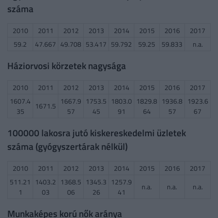
száma
2010
2011
2012
2013
2014
2015
2016
2017
59.2
47.667
49.708
53.417
59.792
59.25
59.833
n.a.
Háziorvosi körzetek nagysága
2010
2011
2012
2013
2014
2015
2016
2017
1607.4
1667.9
1753.5
1803.0
1829.8
1936.8
1923.6
1671.5
35
57
45
91
64
57
67
100000 lakosra jutó kiskereskedelmi üzletek
száma (gyógyszertárak nélkül)
2010
2011
2012
2013
2014
2015
2016
2017
511.21
1403.2
1368.5
1345.3
1257.9
n.a.
n.a.
n.a.
1
03
06
26
41
Munkaképes korú nők aránya