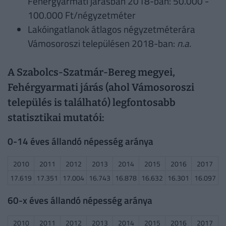
Fehérgyarmati járásban 2018-ban: 50.000 -
100.000 Ft/négyzetméter
Lakóingatlanok átlagos négyzetméterára
Vámosoroszi településen 2018-ban:
n.a.
A Szabolcs-Szatmár-Bereg megyei,
Fehérgyarmati járás (ahol Vámosoroszi
település is található) legfontosabb
statisztikai mutatói:
0-14 éves állandó népesség aránya
2010
2011
2012
2013
2014
2015
2016
2017
17.619
17.351
17.004
16.743
16.878
16.632
16.301
16.097
60-x éves állandó népesség aránya
2010
2011
2012
2013
2014
2015
2016
2017