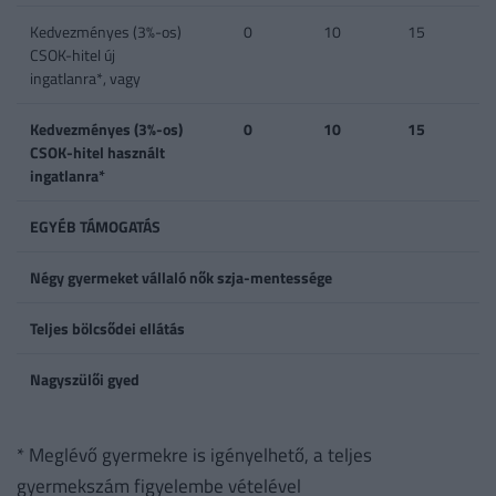
Kedvezményes (3%-os)
0
10
15
CSOK-hitel új
ingatlanra*, vagy
Kedvezményes (3%-os)
0
10
15
CSOK-hitel használt
ingatlanra*
EGYÉB TÁMOGATÁS
Négy gyermeket vállaló nők szja-mentessége
Teljes bölcsődei ellátás
Nagyszülői gyed
* Meglévő gyermekre is igényelhető, a teljes
gyermekszám figyelembe vételével