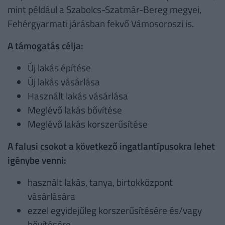
mint például a Szabolcs-Szatmár-Bereg megyei,
Fehérgyarmati járásban fekvő Vámosoroszi is.
A támogatás célja:
Új lakás építése
Új lakás vásárlása
Használt lakás vásárlása
Meglévő lakás bővítése
Meglévő lakás korszerűsítése
A falusi csokot a következő ingatlantípusokra lehet
igénybe venni:
használt lakás, tanya, birtokközpont
vásárlására
ezzel egyidejűleg korszerűsítésére és/vagy
bővítésére