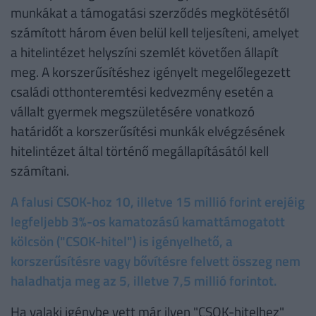
munkákat a támogatási szerződés megkötésétől
számított három éven belül kell teljesíteni, amelyet
a hitelintézet helyszíni szemlét követően állapít
meg. A korszerűsítéshez igényelt megelőlegezett
családi otthonteremtési kedvezmény esetén a
vállalt gyermek megszületésére vonatkozó
határidőt a korszerűsítési munkák elvégzésének
hitelintézet által történő megállapításától kell
számítani.
A falusi CSOK-hoz 10, illetve 15 millió forint erejéig
legfeljebb 3%-os kamatozású kamattámogatott
kölcsön ("CSOK-hitel") is igényelhető, a
korszerűsítésre vagy bővítésre felvett összeg nem
haladhatja meg az 5, illetve 7,5 millió forintot.
Ha valaki igénybe vett már ilyen "CSOK-hitelhez"