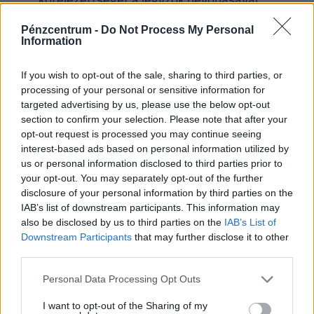
készülnek ellenőrizni.
Pénzcentrum -
Do Not Process My Personal
Information
Korszerűsítési munkálatnak számít (egyszerre
többre is igényelhető a támogatás):
If you wish to opt-out of the sale, sharing to third parties, or
processing of your personal or sensitive information for
víz-, csatorna-, elektromos-, gáz-
targeted advertising by us, please use the below opt-out
közműszolgáltatás bevezetése, illetve belső
section to confirm your selection. Please note that after your
opt-out request is processed you may continue seeing
hálózatának kiépítése,
interest-based ads based on personal information utilized by
fürdőhelyiség, illetve WC létesítése olyan
us or personal information disclosed to third parties prior to
lakásban, amely nem rendelkezik ilyen
your opt-out. You may separately opt-out of the further
disclosure of your personal information by third parties on the
helyiséggel,
IAB’s list of downstream participants. This information may
központi fűtés kialakítása vagy cseréje,
also be disclosed by us to third parties on the
IAB’s List of
ideértve a megújuló energiaforrások
Downstream Participants
that may further disclose it to other
third parties.
alkalmazását is,
az épület szigetelése, ideértve a hő-, hang-,
Personal Data Processing Opt Outs
illetve vízszigetelési munkálatokat,
I want to opt-out of the Sharing of my