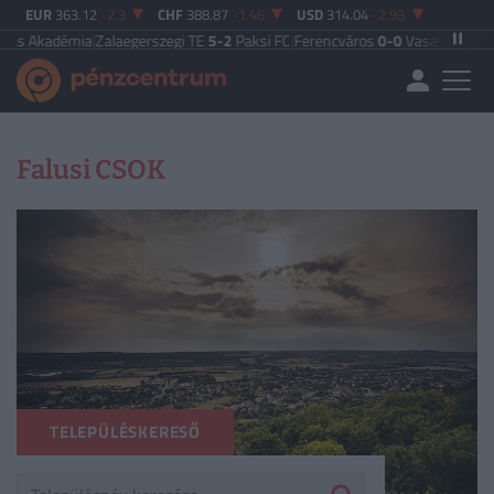
EUR
363.12
-2.3
CHF
388.87
-1.46
USD
314.04
-2.93
kadémia
|
Zalaegerszegi TE
5-2
Paksi FC
|
Ferencváros
0-0
Vasas FC
|
Győri ETO
Falusi CSOK
TELEPÜLÉSKERESŐ