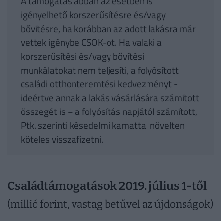
A támogatás abban az esetben is
igényelhető korszerűsítésre és/vagy
bővítésre, ha korábban az adott lakásra már
vettek igénybe CSOK-ot. Ha valaki a
korszerűsítési és/vagy bővítési
munkálatokat nem teljesíti, a folyósított
családi otthonteremtési kedvezményt -
ideértve annak a lakás vásárlására számított
összegét is − a folyósítás napjától számított,
Ptk. szerinti késedelmi kamattal növelten
köteles visszafizetni.
Családtámogatások 2019. július 1-től
(millió forint, vastag betűvel az újdonságok)