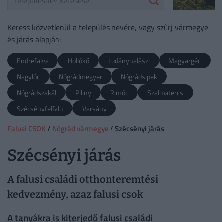
Keress közvetlenül a település nevére, vagy szűrj vármegye
és járás alapján:
Endrefalva
Hollókő
Ludányhalászi
Magyargéc
Nagylóc
Nógrádmegyer
Nógrádsipek
Nógrádszakál
Piliny
Rimóc
Szalmatercs
Szécsényfelfalu
Varsány
Falusi CSOK
/
Nógrád vármegye
/ Szécsényi járás
Szécsényi járás
A falusi családi otthonteremtési
kedvezmény, azaz falusi csok
A tanyákra is kiterjedő falusi családi