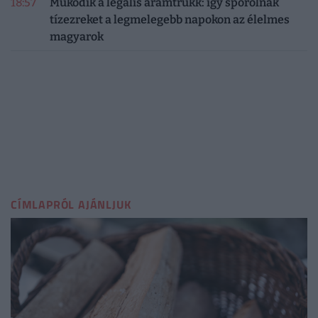
18:57
Működik a legális áramtrükk: így spórolnak
tízezreket a legmelegebb napokon az élelmes
magyarok
CÍMLAPRÓL AJÁNLJUK