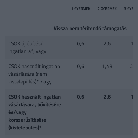
1 GYERMEK
2 GYERMEK
3 GYER
Vissza nem térítendő támogatás
CSOK új építésű
0,6
2,6
10
ingatlanra*, vagy
CSOK használt ingatlan
0,6
1,43
2,2
vásárlására (nem
kistelepülés)*, vagy
CSOK használt ingatlan
0,6
2,6
10
vásárlására, bővítésére
és/vagy
korszerűsítésére
(kistelepülés)*