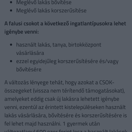
Meglévő lakás bővítése
Meglévő lakás korszerűsítése
A falusi csokot a következő ingatlantípusokra lehet
igénybe venni:
használt lakás, tanya, birtokközpont
vásárlására
ezzel egyidejűleg korszerűsítésére és/vagy
bővítésére
A változás lényege tehát, hogy azokat a CSOK-
összegeket (vissza nem térítendő támogatásokat),
amelyeket eddig csak új lakásra lehetett igénybe
venni, ezentúl az érintett kistelepüléseken használt
lakás vásárlására, bővítésére és korszerűsítésére is
fel lehet majd használni. 1 gyermek után
változatlanul 600 ezer forint lesz a használt lakások