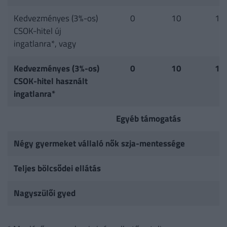
Kedvezményes (3%-os)
0
10
15
CSOK-hitel új
ingatlanra*, vagy
Kedvezményes (3%-os)
0
10
15
CSOK-hitel használt
ingatlanra*
Egyéb támogatás
Négy gyermeket vállaló nők szja-mentessége
Teljes bölcsődei ellátás
Nagyszülői gyed