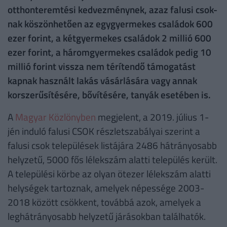
otthonteremtési kedvezménynek, azaz falusi csok-
nak köszönhetően az egygyermekes családok 600
ezer forint, a kétgyermekes családok 2 millió 600
ezer forint, a háromgyermekes családok pedig 10
millió forint vissza nem térítendő támogatást
kapnak használt lakás vásárlására vagy annak
korszerűsítésére, bővítésére, tanyák esetében is.
A
Magyar Közlönyben
megjelent, a 2019. július 1-
jén induló falusi CSOK részletszabályai szerint a
falusi csok települések listájára 2486 hátrányosabb
helyzetű, 5000 fős lélekszám alatti település került.
A települési körbe az olyan ötezer lélekszám alatti
helységek tartoznak, amelyek népessége 2003-
2018 között csökkent, továbbá azok, amelyek a
leghátrányosabb helyzetű járásokban találhatók.