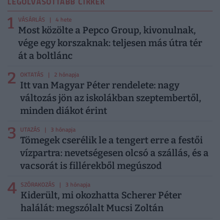
LEGOLVASOTTABB CIKKEK
1
VÁSÁRLÁS
| 4 hete
Most közölte a Pepco Group, kivonulnak,
vége egy korszaknak: teljesen más útra tér
át a boltlánc
2
OKTATÁS
| 2 hónapja
Itt van Magyar Péter rendelete: nagy
változás jön az iskolákban szeptembertől,
minden diákot érint
3
UTAZÁS
| 3 hónapja
Tömegek cserélik le a tengert erre a festői
vízpartra: nevetségesen olcsó a szállás, és a
vacsorát is fillérekből megúszod
4
SZÓRAKOZÁS
| 3 hónapja
Kiderült, mi okozhatta Scherer Péter
halálát: megszólalt Mucsi Zoltán