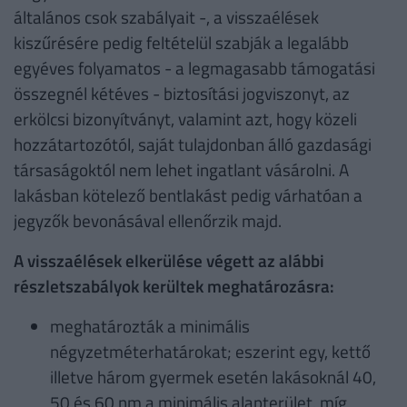
általános csok szabályait -, a visszaélések
kiszűrésére pedig feltételül szabják a legalább
egyéves folyamatos - a legmagasabb támogatási
összegnél kétéves - biztosítási jogviszonyt, az
erkölcsi bizonyítványt, valamint azt, hogy közeli
hozzátartozótól, saját tulajdonban álló gazdasági
társaságoktól nem lehet ingatlant vásárolni. A
lakásban kötelező bentlakást pedig várhatóan a
jegyzők bevonásával ellenőrzik majd.
A visszaélések elkerülése végett az alábbi
részletszabályok kerültek meghatározásra:
meghatározták a minimális
négyzetméterhatárokat; eszerint egy, kettő
illetve három gyermek esetén lakásoknál 40,
50 és 60 nm a minimális alapterület, míg