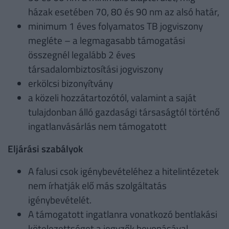
házak esetében 70, 80 és 90 nm az alsó határ,
minimum 1 éves folyamatos TB jogviszony
megléte – a legmagasabb támogatási
összegnél legalább 2 éves
társadalombiztosítási jogviszony
erkölcsi bizonyítvány
a közeli hozzátartozótól, valamint a saját
tulajdonban álló gazdasági társaságtól történő
ingatlanvásárlás nem támogatott
Eljárási szabályok
A falusi csok igénybevételéhez a hitelintézetek
nem írhatják elő más szolgáltatás
igénybevételét.
A támogatott ingatlanra vonatkozó bentlakási
kötelezettséget a jegyzők bevonásával