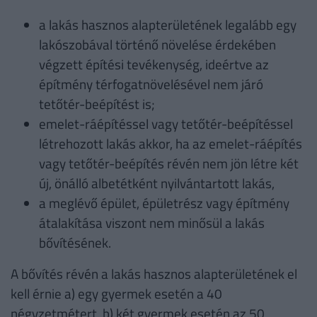
a lakás hasznos alapterületének legalább egy
lakószobával történő növelése érdekében
végzett építési tevékenység, ideértve az
építmény térfogatnövelésével nem járó
tetőtér-beépítést is;
emelet-ráépítéssel vagy tetőtér-beépítéssel
létrehozott lakás akkor, ha az emelet-ráépítés
vagy tetőtér-beépítés révén nem jön létre két
új, önálló albetétként nyilvántartott lakás,
a meglévő épület, épületrész vagy építmény
átalakítása viszont nem minősül a lakás
bővítésének.
A bővítés révén a lakás hasznos alapterületének el
kell érnie a) egy gyermek esetén a 40
négyzetmétert, b) két gyermek esetén az 50