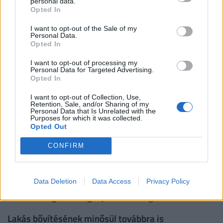
a külső nyílászáró energiatakarékos
personal data.
Opted In
nyílászáróra való cseréje,
tető cseréje, felújítása, szigetelése,
I want to opt-out of the Sale of my
Personal Data.
kémény építése, korszerűsítése,
Opted In
belső tér felújítása, ideértve a belső burkolat
I want to opt-out of processing my
cseréjét, a galériaépítést, a belső elektromos-,
Personal Data for Targeted Advertising.
Opted In
vízhálózat cseréjét, a fürdőhelyiség-felújítást,
a WC-felújítást; a konyhafelújítást,
I want to opt-out of Collection, Use,
Retention, Sale, and/or Sharing of my
a lakással azonos ingatlan-nyilvántartási
Personal Data that Is Unrelated with the
Purposes for which it was collected.
helyrajzi számon található melléképület
Opted Out
felújítása vagy kerítés építése, a korszerűsítés
CONFIRM
költségeinek legfeljebb 30%-áig, valamint
a korszerűsítéshez közvetlenül kapcsolódó
helyreállítási munka, a korszerűsítés
Data Deletion
Data Access
Privacy Policy
költségeinek legfeljebb 20%-áig.
Lakás bővítésének minősül továbbra is