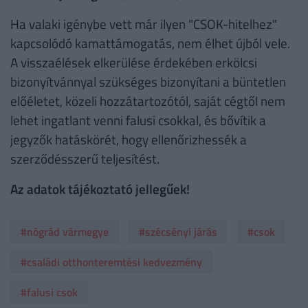
Ha valaki igénybe vett már ilyen "CSOK-hitelhez"
kapcsolódó kamattámogatás, nem élhet újból vele.
A visszaélések elkerülése érdekében erkölcsi
bizonyítvánnyal szükséges bizonyítani a büntetlen
előéletet, közeli hozzátartozótól, saját cégtől nem
lehet ingatlant venni falusi csokkal, és bővítik a
jegyzők hatáskörét, hogy ellenőrizhessék a
szerződésszerű teljesítést.
Az adatok tájékoztató jellegűek!
#nógrád vármegye
#szécsényi járás
#csok
#családi otthonteremtési kedvezmény
#falusi csok