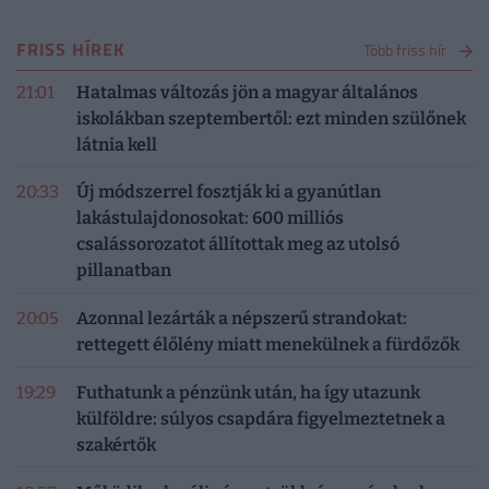
FRISS HÍREK
Több friss hír
21:01
Hatalmas változás jön a magyar általános
iskolákban szeptembertől: ezt minden szülőnek
látnia kell
20:33
Új módszerrel fosztják ki a gyanútlan
lakástulajdonosokat: 600 milliós
csalássorozatot állítottak meg az utolsó
pillanatban
20:05
Azonnal lezárták a népszerű strandokat:
rettegett élőlény miatt menekülnek a fürdőzők
19:29
Futhatunk a pénzünk után, ha így utazunk
külföldre: súlyos csapdára figyelmeztetnek a
szakértők