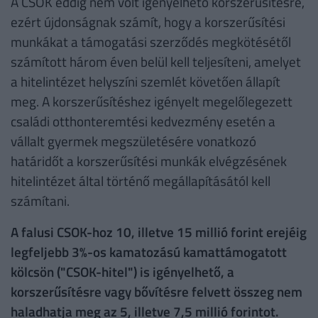
A CSOK eddig nem volt igényelhető korszerűsítésre,
ezért újdonságnak számít, hogy a korszerűsítési
munkákat a támogatási szerződés megkötésétől
számított három éven belül kell teljesíteni, amelyet
a hitelintézet helyszíni szemlét követően állapít
meg. A korszerűsítéshez igényelt megelőlegezett
családi otthonteremtési kedvezmény esetén a
vállalt gyermek megszületésére vonatkozó
határidőt a korszerűsítési munkák elvégzésének
hitelintézet által történő megállapításától kell
számítani.
A falusi CSOK-hoz 10, illetve 15 millió forint erejéig
legfeljebb 3%-os kamatozású kamattámogatott
kölcsön ("CSOK-hitel") is igényelhető, a
korszerűsítésre vagy bővítésre felvett összeg nem
haladhatja meg az 5, illetve 7,5 millió forintot.