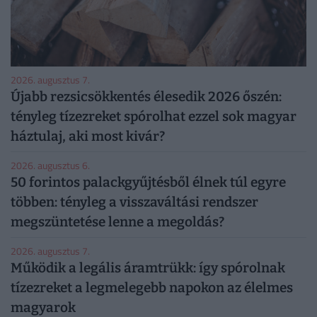
2026. augusztus 7.
Újabb rezsicsökkentés élesedik 2026 őszén:
tényleg tízezreket spórolhat ezzel sok magyar
háztulaj, aki most kivár?
2026. augusztus 6.
50 forintos palackgyűjtésből élnek túl egyre
többen: tényleg a visszaváltási rendszer
megszüntetése lenne a megoldás?
2026. augusztus 7.
Működik a legális áramtrükk: így spórolnak
tízezreket a legmelegebb napokon az élelmes
magyarok