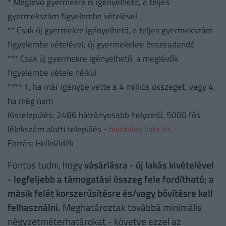
* Meglévő gyermekre is igényelhető, a teljes
gyermekszám figyelembe vételével
** Csak új gyermekre igényelhető, a teljes gyermekszám
figyelembe vételével, új gyermekekre összeadandó
*** Csak új gyermekre igényelhető, a meglévők
figyelembe vétele nélkül
**** 1, ha már igénybe vette a 4 milliós összeget, vagy 4,
ha még nem
Kistelepülés: 2486 hátrányosabb helyzetű, 5000 fős
lélekszám alatti település -
hivatalos lista itt
.
Forrás: HelloVidék
Fontos tudni, hogy
vásárlásra - új lakás kivételével
- legfeljebb a támogatási összeg fele fordítható; a
másik felét korszerűsítésre és/vagy bővítésre kell
felhasználni.
Meghatároztak továbbá minimális
négyzetméterhatárokat - követve ezzel az