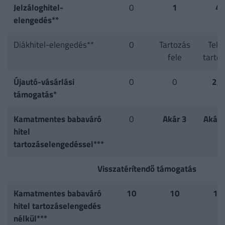
Jelzáloghitel-
0
1
4
elengedés**
Diákhitel-elengedés**
0
Tartozás
Telje
fele
tarto
Újautó-vásárlási
0
0
2,5
támogatás*
Kamatmentes babaváró
0
Akár 3
Akár 
hitel
tartozáselengedéssel***
Visszatérítendő támogatás
Kamatmentes babaváró
10
10
10
hitel tartozáselengedés
nélkül***