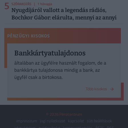
5
SZÓRAKOZÁS
| 1 hónapja
Nyugdíjáról vallott a legendás rádiós,
Bochkor Gábor: elárulta, mennyi az annyi
PÉNZÜGYI KISOKOS
Bankkártyatulajdonos
általában az ügyfélre használt fogalom, de a
bankkártya tulajdonosa mindig a bank, az
ügyfél csak a birtokosa.
Több kisokos
© 2026 Pénzcentrum
impresszum
jogi nyilatkozat
kapcsolat
süti beállítások
adatvédelem
médiaajánlat
kommentkezelés
ÁSZF
RSS