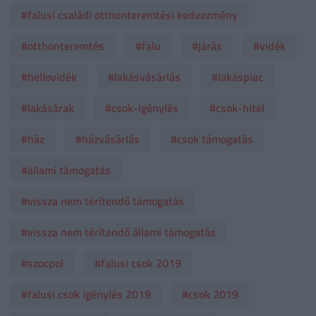
#falusi családi otthonteremtési kedvezmény
#otthonteremtés
#falu
#járás
#vidék
#hellovidék
#lakásvásárlás
#lakáspiac
#lakásárak
#csok-igénylés
#csok-hitel
#ház
#házvásárlás
#csok támogatás
#állami támogatás
#vissza nem térítendő támogatás
#vissza nem térítendő állami támogatás
#szocpol
#falusi csok 2019
#falusi csok igénylés 2019
#csok 2019