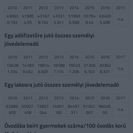
2010
2011
2012
2013
2014
2015
2016
2017
45063
41900
43167
47031
51960
55704
63400
n.a.
0.192
4.55
8.104
3.341
6.568
0.44
5.408
Egy adófizetőre jutó összes személyi
jövedelemadó
2010
2011
2012
2013
2014
2015
2016
2017
15628
14183
19814
18188
19533
21305
20362
n.a.
1.334
9.452
6.605
7.174
7.206
6.103
8.331
Egy lakosra jutó összes személyi jövedelemadó
2010
2011
2012
2013
2014
2015
2016
2017
62689.
55007.
72857.
74901.
84497.
91302.
96048.
n.a.
605
458
044
182
311
007
93
Óvodába beírt gyermekek száma/100 óvodás korú