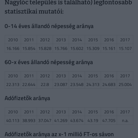
Nagylóc település is található) legfontosabb
statisztikai mutatói:
0-14 éves állandó népesség aránya
2010
2011
2012
2013
2014
2015
2016
2017
16.166
15.854
15.828
15.766
15.602
15.309
15.161
15.107
60-x éves állandó népesség aránya
2010
2011
2012
2013
2014
2015
2016
2017
22.313
22.644
22.8
23.087
23.548
24.313
24.683
25.004
Adófizetők aránya
2010
2011
2012
2013
2014
2015
2016
2017
40.113
38.993
37.047
41.269
43.674
43.19
47.705
n.a.
Adófizetők aránya az x-1 millió FT-os sávon