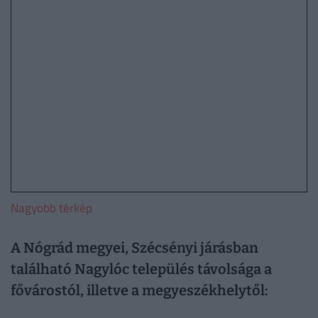
Nagyobb térkép
A Nógrád megyei, Szécsényi járásban
található Nagylóc település távolsága a
fővárostól, illetve a megyeszékhelytől: