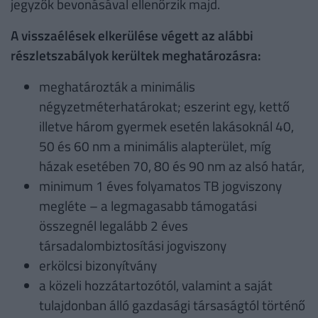
jegyzők bevonásával ellenőrzik majd.
A visszaélések elkerülése végett az alábbi
részletszabályok kerültek meghatározásra:
meghatározták a minimális
négyzetméterhatárokat; eszerint egy, kettő
illetve három gyermek esetén lakásoknál 40,
50 és 60 nm a minimális alapterület, míg
házak esetében 70, 80 és 90 nm az alsó határ,
minimum 1 éves folyamatos TB jogviszony
megléte – a legmagasabb támogatási
összegnél legalább 2 éves
társadalombiztosítási jogviszony
erkölcsi bizonyítvány
a közeli hozzátartozótól, valamint a saját
tulajdonban álló gazdasági társaságtól történő