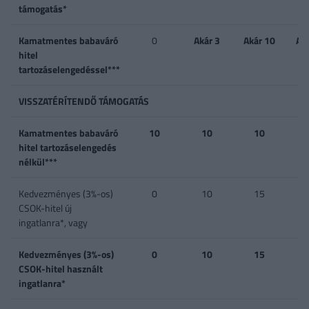
támogatás*
Kamatmentes babaváró
0
Akár 3
Akár 10
Ak
hitel
tartozáselengedéssel***
VISSZATÉRÍTENDŐ TÁMOGATÁS
Kamatmentes babaváró
10
10
10
hitel tartozáselengedés
nélkül***
Kedvezményes (3%-os)
0
10
15
CSOK-hitel új
ingatlanra*, vagy
Kedvezményes (3%-os)
0
10
15
CSOK-hitel használt
ingatlanra*