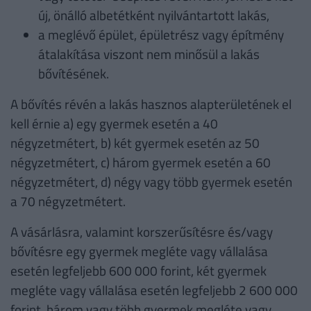
új, önálló albetétként nyilvántartott lakás,
a meglévő épület, épületrész vagy építmény
átalakítása viszont nem minősül a lakás
bővítésének.
A bővítés révén a lakás hasznos alapterületének el
kell érnie a) egy gyermek esetén a 40
négyzetmétert, b) két gyermek esetén az 50
négyzetmétert, c) három gyermek esetén a 60
négyzetmétert, d) négy vagy több gyermek esetén
a 70 négyzetmétert.
A vásárlásra, valamint korszerűsítésre és/vagy
bővítésre egy gyermek megléte vagy vállalása
esetén legfeljebb 600 000 forint, két gyermek
megléte vagy vállalása esetén legfeljebb 2 600 000
forint, három vagy több gyermek megléte vagy