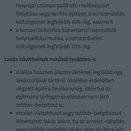
helyrajzi számon található melléképület
felújítása vagy kerítés építése, a korszerűsítés
költségeinek legfeljebb 30%-áig, valamint
a korszerűsítéshez közvetlenül kapcsolódó
helyreállítási munka, a korszerűsítés
költségeinek legfeljebb 20%-áig.
Lakás bővítésének minősül továbbra is
a lakás hasznos alapterületének legalább egy
lakószobával történő növelése érdekében
végzett építési tevékenység, ideértve az
építmény térfogatnövelésével nem járó
tetőtér-beépítést is;
emelet-ráépítéssel vagy tetőtér-beépítéssel
létrehozott lakás akkor, ha az emelet-ráépítés
vagy tetőtér-beépítés révén nem jön létre két