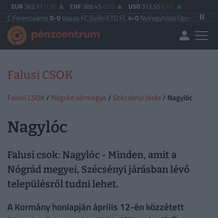
EUR
362.11
0.38
CHF
388.45
0.55
USD
313.55
0.47
erencváros
0-0
Vasas FC
|
Győri ETO FC
4-0
Nyíregyháza
|
Újpest FC
4-2
Debre
Falusi CSOK
Falusi CSOK
/
Nógrád vármegye
/
Szécsényi járás
/ Nagylóc
Nagylóc
Falusi csok: Nagylóc - Minden, amit a
Nógrád megyei, Szécsényi járásban lévő
településről tudni lehet.
A Kormány honlapján április 12-én közzétett