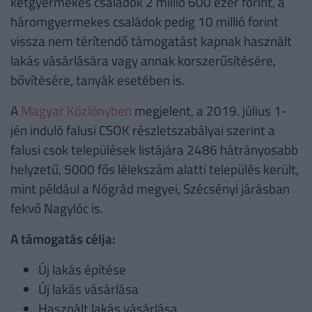
kétgyermekes családok 2 millió 600 ezer forint, a
háromgyermekes családok pedig 10 millió forint
vissza nem térítendő támogatást kapnak használt
lakás vásárlására vagy annak korszerűsítésére,
bővítésére, tanyák esetében is.
A
Magyar Közlönyben
megjelent, a 2019. július 1-
jén induló falusi CSOK részletszabályai szerint a
falusi csok települések listájára 2486 hátrányosabb
helyzetű, 5000 fős lélekszám alatti település került,
mint például a Nógrád megyei, Szécsényi járásban
fekvő Nagylóc is.
A támogatás célja:
Új lakás építése
Új lakás vásárlása
Használt lakás vásárlása