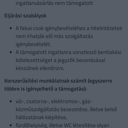
ingatlanvásárlás nem támogatott
Eljárási szabályok
A falusi csok igénybevételéhez a hitelintézetek
nem írhatják elő más szolgáltatás
igénybevételét.
A támogatott ingatlanra vonatkozó bentlakási
kötelezettséget a jegyzők bevonásával
készülnek ellenőrizni.
Korszerűsítési munkálatnak számít (egyszerre
többre is igényelhető a támogatás):
víz-, csatorna-, elektromos-, gáz-
közműszolgáltatás bevezetése, illetve belső
hálózatának kiépítése,
fürdőhelyiség, illetve WC létesítése olyan