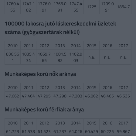
1760.4
1747.1
1776.0
1765.0
1747.4
1709.0
1725
1854.7
55
82
91
91
55
91
100000 lakosra jutó kiskereskedelmi üzletek
száma (gyógyszertárak nélkül)
2010
2011
2012
2013
2014
2015
2016
2017
836.56
1035.4
1069.7
1081.5
1102.9
n.a.
n.a.
n.a.
1
34
65
82
03
Munkaképes korú nők aránya
2010
2011
2012
2013
2014
2015
2016
2017
47.662
47.464
47.295
47.298
47.203
46.862
46.465
46.535
Munkaképes korú férfiak aránya
2010
2011
2012
2013
2014
2015
2016
2017
61.723
61.538
61.523
61.237
61.026
60.429
60.225
59.867