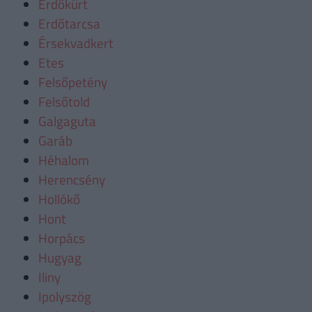
Erdőkürt
Erdőtarcsa
Érsekvadkert
Etes
Felsőpetény
Felsőtold
Galgaguta
Garáb
Héhalom
Herencsény
Hollókő
Hont
Horpács
Hugyag
Iliny
Ipolyszög