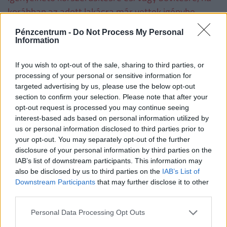
korábban az adott lakásra már vettek igénybe
CSOK-ot. Ha valaki a korszerűsítési és/vagy bővítési
Pénzcentrum -
Do Not Process My Personal
munkálatokat nem teljesíti, a folyósított családi
Information
otthonteremtési kedvezményt - ideértve annak a
lakás vásárlására számított összegét is − a
If you wish to opt-out of the sale, sharing to third parties, or
processing of your personal or sensitive information for
folyósítás napjától számított, Ptk. szerinti
targeted advertising by us, please use the below opt-out
késedelmi kamattal növelten köteles visszafizetni.
section to confirm your selection. Please note that after your
opt-out request is processed you may continue seeing
interest-based ads based on personal information utilized by
Családtámogatások 2019. július 1-től
(millió
us or personal information disclosed to third parties prior to
your opt-out. You may separately opt-out of the further
forint, vastag betűvel az újdonságok)
disclosure of your personal information by third parties on the
IAB’s list of downstream participants. This information may
1
2
3
4 
also be disclosed by us to third parties on the
IAB’s List of
gyermek
gyermek
gyermek
t
Downstream Participants
that may further disclose it to other
gy
third parties.
Personal Data Processing Opt Outs
VISSZA NEM TÉRÍTENDŐ TÁMOGATÁS