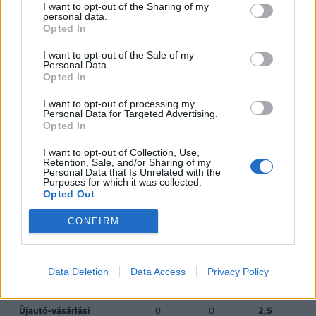
I want to opt-out of the Sharing of my
CSOK új építésű
0,6
2,6
10
personal data.
ingatlanra*, vagy
Opted In
I want to opt-out of the Sale of my
CSOK használt ingatlan
0,6
1,43
2,2
2
Personal Data.
vásárlására (nem
Opted In
kistelepülés)*, vagy
I want to opt-out of processing my
Personal Data for Targeted Advertising.
CSOK használt ingatlan
0,6
2,6
10
Opted In
vásárlására, bővítésére
és/vagy
I want to opt-out of Collection, Use,
Retention, Sale, and/or Sharing of my
korszerűsítésére
Personal Data that Is Unrelated with the
(kistelepülés)*
Purposes for which it was collected.
Opted Out
Jelzáloghitel-
0
1
4
1 
CONFIRM
elengedés**
4
Diákhitel-elengedés**
0
Tartozás
Teljes
Te
Data Deletion
Data Access
Privacy Policy
fele
tartozás
tar
Újautó-vásárlási
0
0
2,5