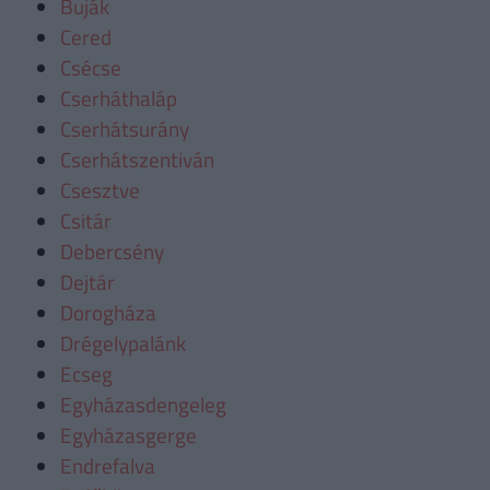
Buják
Cered
Csécse
Cserháthaláp
Cserhátsurány
Cserhátszentiván
Csesztve
Csitár
Debercsény
Dejtár
Dorogháza
Drégelypalánk
Ecseg
Egyházasdengeleg
Egyházasgerge
Endrefalva