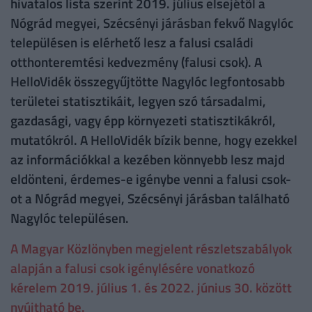
hivatalos lista szerint 2019. július elsejétől a
Nógrád megyei, Szécsényi járásban fekvő Nagylóc
településen is elérhető lesz a falusi családi
otthonteremtési kedvezmény (falusi csok). A
HelloVidék összegyűjtötte Nagylóc legfontosabb
területei statisztikáit, legyen szó társadalmi,
gazdasági, vagy épp környezeti statisztikákról,
mutatókról. A HelloVidék bízik benne, hogy ezekkel
az információkkal a kezében könnyebb lesz majd
eldönteni, érdemes-e igénybe venni a falusi csok-
ot a Nógrád megyei, Szécsényi járásban található
Nagylóc településen.
A Magyar Közlönyben megjelent részletszabályok
alapján a falusi csok igénylésére vonatkozó
kérelem 2019. július 1. és 2022. június 30. között
nyújtható be.