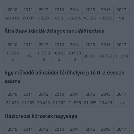
2010
2011
2012
2013
2014
2015
2016
2017
48.018
51.807
43.28
47.8
46.664
43.587
43.905
n.a.
Általános iskolák átlagos tanulólétszáma
2010
2011
2012
2013
2014
2015
2016
2017
115.92
115.53
108.93
107.93
116
98.313
89.765
91.813
3
8
3
3
Egy működő bölcsődei férőhelyre jutó 0-2 évesek
száma
2010
2011
2012
2013
2014
2015
2016
2017
22.423
21.269
20.423
21.962
21.538
21.385
20.423
n.a.
Háziorvosi körzetek nagysága
2010
2011
2012
2013
2014
2015
2016
2017