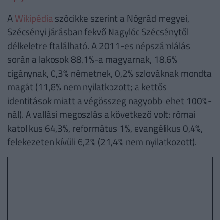
A
Wikipédia
szócikke szerint a Nógrád megyei,
Szécsényi járásban fekvő Nagylóc Szécsénytől
délkeletre ftalálható. A 2011-es népszámlálás
során a lakosok 88,1%-a magyarnak, 18,6%
cigánynak, 0,3% németnek, 0,2% szlováknak mondta
magát (11,8% nem nyilatkozott; a kettős
identitások miatt a végösszeg nagyobb lehet 100%-
nál). A vallási megoszlás a következő volt: római
katolikus 64,3%, református 1%, evangélikus 0,4%,
felekezeten kívüli 6,2% (21,4% nem nyilatkozott).