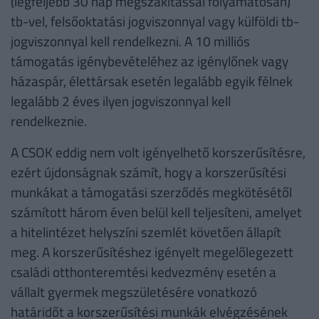
(legfeljebb 30 nap megszakítással folyamatosan)
tb-vel, felsőoktatási jogviszonnyal vagy külföldi tb-
jogviszonnyal kell rendelkezni. A 10 milliós
támogatás igénybevételéhez az igénylőnek vagy
házaspár, élettársak esetén legalább egyik félnek
legalább 2 éves ilyen jogviszonnyal kell
rendelkeznie.
A CSOK eddig nem volt igényelhető korszerűsítésre,
ezért újdonságnak számít, hogy a korszerűsítési
munkákat a támogatási szerződés megkötésétől
számított három éven belül kell teljesíteni, amelyet
a hitelintézet helyszíni szemlét követően állapít
meg. A korszerűsítéshez igényelt megelőlegezett
családi otthonteremtési kedvezmény esetén a
vállalt gyermek megszületésére vonatkozó
határidőt a korszerűsítési munkák elvégzésének