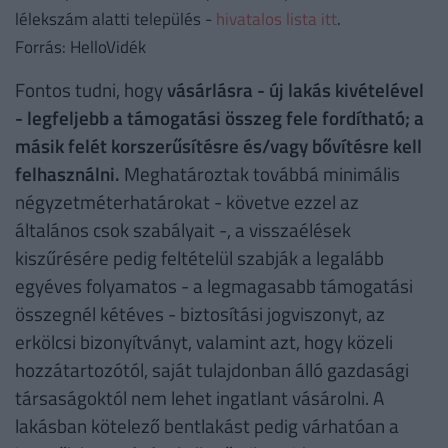
lélekszám alatti település -
hivatalos lista itt
.
Forrás: HelloVidék
Fontos tudni, hogy
vásárlásra - új lakás kivételével
- legfeljebb a támogatási összeg fele fordítható; a
másik felét korszerűsítésre és/vagy bővítésre kell
felhasználni.
Meghatároztak továbbá minimális
négyzetméterhatárokat - követve ezzel az
általános csok szabályait -, a visszaélések
kiszűrésére pedig feltételül szabják a legalább
egyéves folyamatos - a legmagasabb támogatási
összegnél kétéves - biztosítási jogviszonyt, az
erkölcsi bizonyítványt, valamint azt, hogy közeli
hozzátartozótól, saját tulajdonban álló gazdasági
társaságoktól nem lehet ingatlant vásárolni. A
lakásban kötelező bentlakást pedig várhatóan a