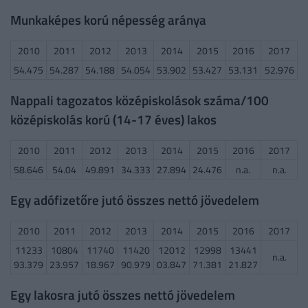
Munkaképes korú népesség aránya
2010
2011
2012
2013
2014
2015
2016
2017
54.475
54.287
54.188
54.054
53.902
53.427
53.131
52.976
Nappali tagozatos középiskolások száma/100
középiskolás korú (14-17 éves) lakos
2010
2011
2012
2013
2014
2015
2016
2017
58.646
54.04
49.891
34.333
27.894
24.476
n.a.
n.a.
Egy adófizetőre jutó összes nettó jövedelem
2010
2011
2012
2013
2014
2015
2016
2017
11233
10804
11740
11420
12012
12998
13441
n.a.
93.379
23.957
18.967
90.979
03.847
71.381
21.827
Egy lakosra jutó összes nettó jövedelem