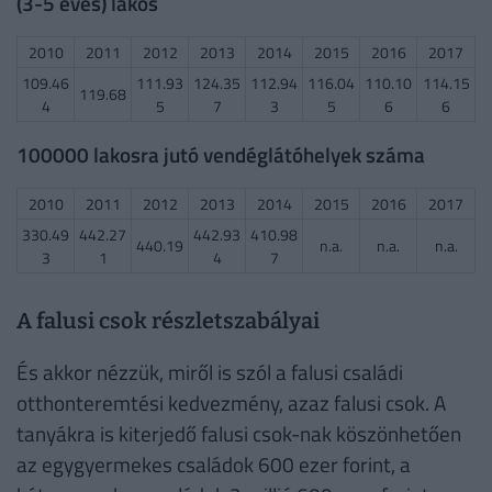
(3-5 éves) lakos
2010
2011
2012
2013
2014
2015
2016
2017
109.46
111.93
124.35
112.94
116.04
110.10
114.15
119.68
4
5
7
3
5
6
6
100000 lakosra jutó vendéglátóhelyek száma
2010
2011
2012
2013
2014
2015
2016
2017
330.49
442.27
442.93
410.98
440.19
n.a.
n.a.
n.a.
3
1
4
7
A falusi csok részletszabályai
És akkor nézzük, miről is szól a falusi családi
otthonteremtési kedvezmény, azaz falusi csok. A
tanyákra is kiterjedő falusi csok-nak köszönhetően
az egygyermekes családok 600 ezer forint, a