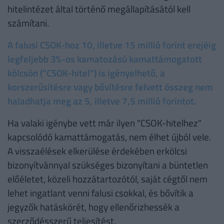
hitelintézet által történő megállapításától kell
számítani.
A falusi CSOK-hoz 10, illetve 15 millió forint erejéig
legfeljebb 3%-os kamatozású kamattámogatott
kölcsön ("CSOK-hitel") is igényelhető, a
korszerűsítésre vagy bővítésre felvett összeg nem
haladhatja meg az 5, illetve 7,5 millió forintot.
Ha valaki igénybe vett már ilyen "CSOK-hitelhez"
kapcsolódó kamattámogatás, nem élhet újból vele.
A visszaélések elkerülése érdekében erkölcsi
bizonyítvánnyal szükséges bizonyítani a büntetlen
előéletet, közeli hozzátartozótól, saját cégtől nem
lehet ingatlant venni falusi csokkal, és bővítik a
jegyzők hatáskörét, hogy ellenőrizhessék a
szerződésszerű teljesítést.