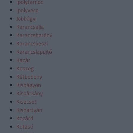
Ipolytarnóc
Ipolyvece
Jobbágyi
Karancsalja
Karancsberény
Karancskeszi
Karancslapujtő
Kazár
Keszeg
Kétbodony
Kisbágyon
Kisbárkány
Kisecset
Kishartyán
Kozárd
Kutasó