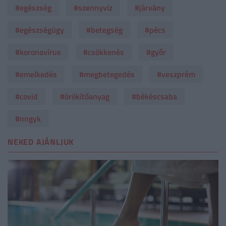
#egészség
#szennyvíz
#járvány
#egészségügy
#betegség
#pécs
#koronavírus
#csökkenés
#győr
#emelkedés
#megbetegedés
#veszprém
#covid
#örökítőanyag
#békéscsaba
#nngyk
NEKED AJÁNLJUK