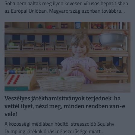
Soha nem haltak meg ilyen kevesen vírusos hepatitisben
az Európai Unióban, Magyarország azonban továbbra
sem tartozik a legjobban teljesítő országok közé.
Veszélyes játékhamisítványok terjednek: ha
vettél ilyet, nézd meg, minden rendben van-e
vele!
A közösségi médiában hódító, stresszoldó Squishy
Dumpling játékok óriási népszerűsége miatt