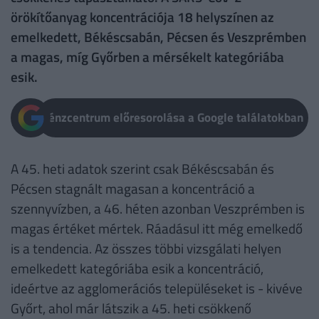
örökítőanyag koncentrációja 18 helyszínen az
emelkedett, Békéscsabán, Pécsen és Veszprémben
a magas, míg Győrben a mérsékelt kategóriába
esik.
Pénzcentrum előresorolása a Google találatokban
A 45. heti adatok szerint csak Békéscsabán és
Pécsen stagnált magasan a koncentráció a
szennyvízben, a 46. héten azonban Veszprémben is
magas értéket mértek. Ráadásul itt még emelkedő
is a tendencia. Az összes többi vizsgálati helyen
emelkedett kategóriába esik a koncentráció,
ideértve az agglomerációs településeket is - kivéve
Győrt, ahol már látszik a 45. heti csökkenő