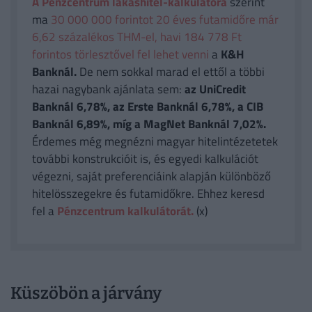
A Pénzcentrum lakáshitel-kalkulátora
szerint
ma
30 000 000 forintot 20 éves futamidőre már
6,62 százalékos THM-el, havi 184 778 Ft
forintos törlesztővel fel lehet venni
a
K&H
Banknál.
De nem sokkal marad el ettől a többi
hazai nagybank ajánlata sem:
az UniCredit
Banknál 6,78%, az Erste Banknál 6,78%, a CIB
Banknál 6,89%, míg a MagNet Banknál 7,02%.
Érdemes még megnézni magyar hitelintézetetek
további konstrukcióit is, és egyedi kalkulációt
végezni, saját preferenciáink alapján különböző
hitelösszegekre és futamidőkre. Ehhez keresd
fel a
Pénzcentrum kalkulátorát.
(x)
Küszöbön a járvány