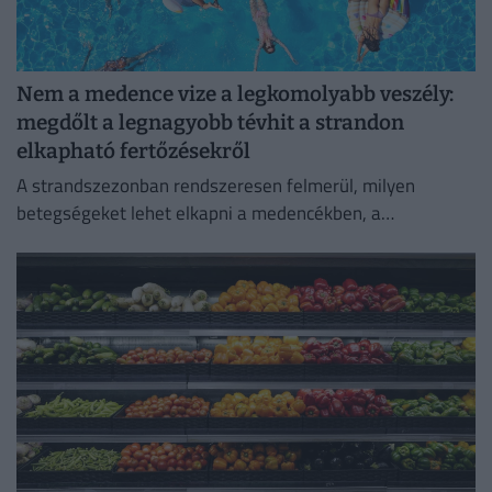
Nem a medence vize a legkomolyabb veszély:
megdőlt a legnagyobb tévhit a strandon
elkapható fertőzésekről
A strandszezonban rendszeresen felmerül, milyen
betegségeket lehet elkapni a medencékben, a
termálfürdőkben vagy a természetes vizekben.