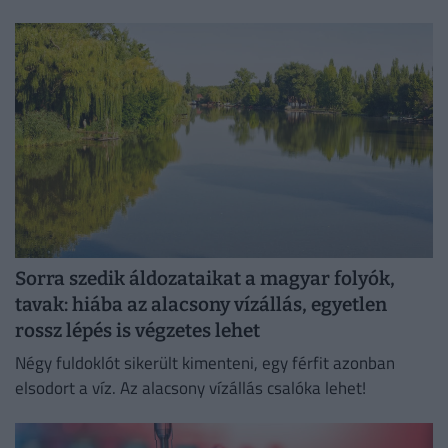
elárasztották a piacot az olcsó és rendkívül veszélyes
hamisítványok.
Sorra szedik áldozataikat a magyar folyók,
tavak: hiába az alacsony vízállás, egyetlen
rossz lépés is végzetes lehet
Négy fuldoklót sikerült kimenteni, egy férfit azonban
elsodort a víz. Az alacsony vízállás csalóka lehet!