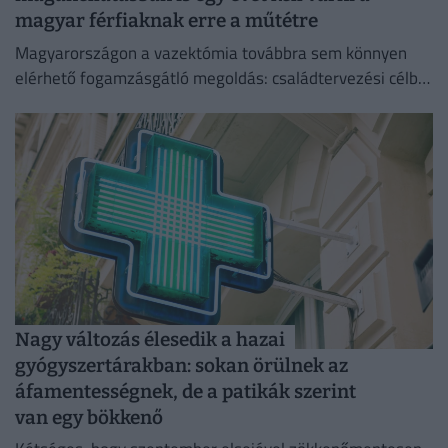
magyar férfiaknak erre a műtétre
Magyarországon a vazektómia továbbra sem könnyen
elérhető fogamzásgátló megoldás: családtervezési célból
csak szigorú feltételek teljesülése esetén végezhető el.
Nagy változás élesedik a hazai
gyógyszertárakban: sokan örülnek az
áfamentességnek, de a patikák szerint
van egy bökkenő