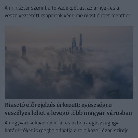
A miniszter szerint a folyadékpótlás, az árnyék és a
veszélyeztetett csoportok védelme most életet menthet.
Riasztó előrejelzés érkezett: egészségre
veszélyes lehet a levegő több magyar városban
A nagyvárosokban délután és este az egészségügyi
határértéket is meghaladhatja a talajközeli ózon szintje.