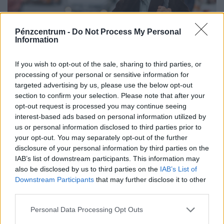
Pénzcentrum -
Do Not Process My Personal
Information
If you wish to opt-out of the sale, sharing to third parties, or
Súlyos veszély leselkedik a magyarokra a
processing of your personal or sensitive information for
kánikulában: durva tüdőkárosodás lehet a
targeted advertising by us, please use the below opt-out
section to confirm your selection. Please note that after your
vége, ha nem figyelünk
opt-out request is processed you may continue seeing
Az idei hőhullámokkal együtt országszerte emelkedik a
interest-based ads based on personal information utilized by
talajközeli ózon koncentrációja.
us or personal information disclosed to third parties prior to
your opt-out. You may separately opt-out of the further
disclosure of your personal information by third parties on the
IAB’s list of downstream participants. This information may
also be disclosed by us to third parties on the
IAB’s List of
Downstream Participants
that may further disclose it to other
third parties.
Personal Data Processing Opt Outs