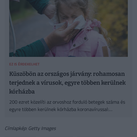
EZ IS ÉRDEKELHET
Küszöbön az országos járvány: rohamosan
terjednek a vírusok, egyre többen kerülnek
kórházba
200 ezret közelíti az orvoshoz forduló betegek száma és
egyre többen kerülnek kórházba koronavírussal:
többségük 60 év feletti.
Címlapkép: Getty Images