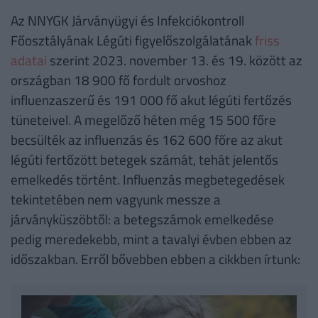
Az NNYGK Járványügyi és Infekciókontroll
Főosztályának Légúti figyelőszolgálatának
friss
adatai
szerint 2023. november 13. és 19. között az
országban 18 900 fő fordult orvoshoz
influenzaszerű és 191 000 fő akut légúti fertőzés
tüneteivel. A megelőző héten még 15 500 főre
becsülték az influenzás és 162 600 főre az akut
légúti fertőzött betegek számát, tehát jelentős
emelkedés történt. Influenzás megbetegedések
tekintetében nem vagyunk messze a
járványküszöbtől: a betegszámok emelkedése
pedig meredekebb, mint a tavalyi évben ebben az
időszakban. Erről bővebben ebben a cikkben írtunk: