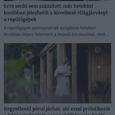
Erre senki sem számított: már hetekkel
korábban jelezhetik a következő világjárványt
a repülőgépek
A repülőgépek szennyvizének vizsgálata hetekkel
korábban képes felismerni a terjedő kórokozókat, mint a
hagyományos globális járványügyi megfigyelési
módszerek.
Kegyetlenül pórul járhat, aki ezzel próbálkozik