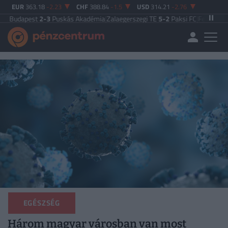
EUR
363.18
-2.23
CHF
388.84
-1.5
USD
314.21
-2.76
t
2-3
Puskás Akadémia
|
Zalaegerszegi TE
5-2
Paksi FC
|
Ferencváros
0-0
Vasa
EGÉSZSÉG
Három magyar városban van most