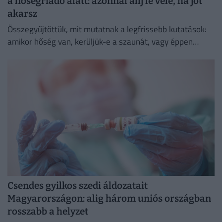
a hőségriadó alatt: azonnal állj le vele, ha jót
akarsz
Összegyűjtöttük, mit mutatnak a legfrissebb kutatások:
amikor hőség van, kerüljük-e a szaunát, vagy éppen
ellenkezőleg.
Csendes gyilkos szedi áldozatait
Magyarországon: alig három uniós országban
rosszabb a helyzet