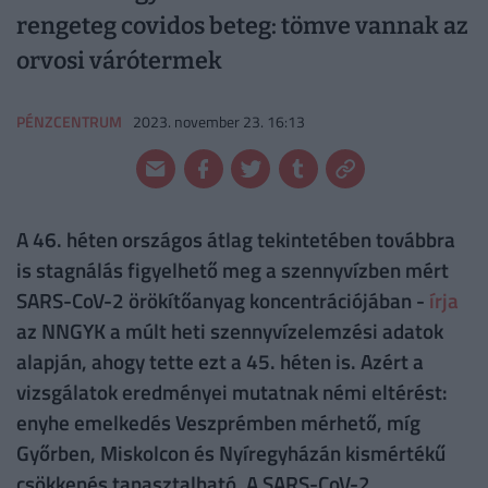
rengeteg covidos beteg: tömve vannak az
orvosi várótermek
PÉNZCENTRUM
2023. november 23. 16:13
A 46. héten országos átlag tekintetében továbbra
is stagnálás figyelhető meg a szennyvízben mért
SARS-CoV-2 örökítőanyag koncentrációjában -
írja
az NNGYK a múlt heti szennyvízelemzési adatok
alapján, ahogy tette ezt a 45. héten is. Azért a
vizsgálatok eredményei mutatnak némi eltérést:
enyhe emelkedés Veszprémben mérhető, míg
Győrben, Miskolcon és Nyíregyházán kismértékű
csökkenés tapasztalható. A SARS-CoV-2