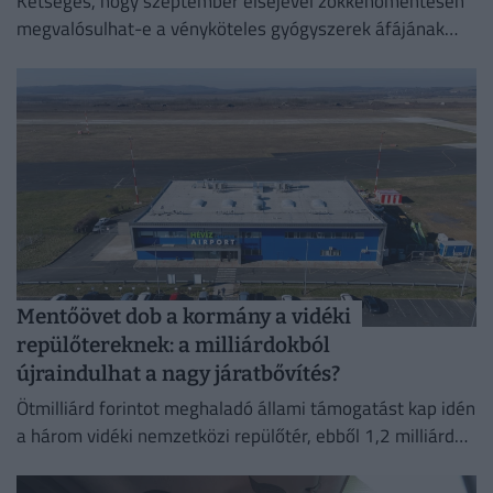
Kétséges, hogy szeptember elsejével zökkenőmentesen
megvalósulhat-e a vényköteles gyógyszerek áfájának
eltörlése.
Mentőövet dob a kormány a vidéki
repülőtereknek: a milliárdokból
újraindulhat a nagy járatbővítés?
Ötmilliárd forintot meghaladó állami támogatást kap idén
a három vidéki nemzetközi repülőtér, ebből 1,2 milliárd
forint jut a sármelléki Hévíz–Balaton Airportnak.