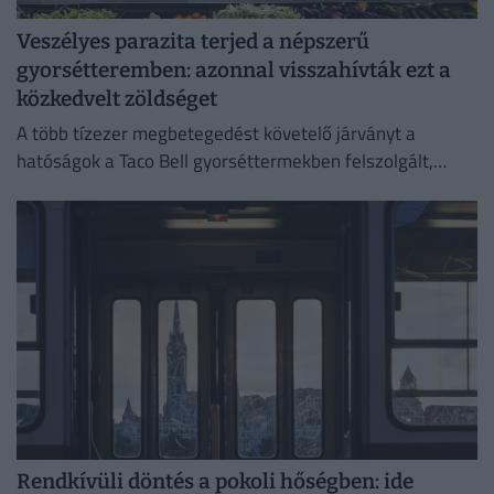
Veszélyes parazita terjed a népszerű
gyorsétteremben: azonnal visszahívták ezt a
közkedvelt zöldséget
A több tízezer megbetegedést követelő járványt a
hatóságok a Taco Bell gyorséttermekben felszolgált,
Közép-Mexikóból származó jégsalátával hozták
összefüggésbe.
Rendkívüli döntés a pokoli hőségben: ide