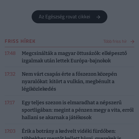
Az Egészség rovat cikkei
FRISS HÍREK
Több friss hír
17:48
Megcsinálták a magyar öttusázók: elképesztő
izgalmak után lettek Európa-bajnokok
17:32
Nem várt csapás érte a főszezon közepén
nyaralókat: kitört a vulkán, megbénult a
légiközlekedés
17:17
Egy teljes szezon is elmaradhat a népszerű
sportligában: megint a pénzen megy a vita, erről
hallani se akarnak a játékosok
17:03
Érik a botrány a kedvelt vidéki fürdőben:
többekhez mentőt kellett hívni, gyerekek is