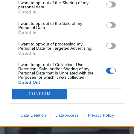
I want to opt-out of the Sharing of my
personal data.
Opted In
I want to opt-out of the Sale of my
Súlyos, ami kiderült a népszerű
Personal Data.
Opted In
csodagyógyszerről: elképesztően sok
melléhatást találtak, rengeteg haláleset is
I want to opt-out of processing my
Personal Data for Targeted Advertising.
történt
Opted In
A jelenlegi tudományos bizonyítékok alapján a
I want to opt-out of Collection, Use,
készítmények alkalmazásának előnyei továbbra is
Retention, Sale, and/or Sharing of my
Personal Data that Is Unrelated with the
felülmúlják a kockázatokat.
Purposes for which it was collected.
Opted Out
CONFIRM
Data Deletion
Data Access
Privacy Policy