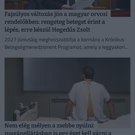
Fajsúlyos változás jön a magyar orvosi
rendelőkben: rengeteg beteget érint a
lépés, erre készül Hegedűs Zsolt
2027 júniusáig meghosszabbítja a kormány a Krónikus
Betegségmenedzsment Programot, amely a leggyakoribb
krónikus betegségek háziorvosi gondozását támogatja.
Nem elég mélyen a zsebbe nyúlni:
magánellátásban is egy évet kell várni a