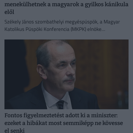
menekülhetnek a magyarok a gyilkos kánikula
elől
Székely János szombathelyi megyéspüspök, a Magyar
Katolikus Püspöki Konferencia (MKPK) elnöke
megismételte korábbi felhívását, amelyben a templomok
megnyitását kérte a nap legmelegebb óráiban
Fontos figyelmeztetést adott ki a miniszter:
ezeket a hibákat most semmiképp ne kövesse
el senki