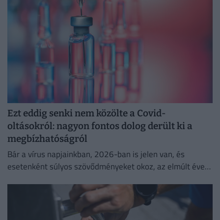
Ezt eddig senki nem közölte a Covid-
oltásokról: nagyon fontos dolog derült ki a
megbízhatóságról
Bár a vírus napjainkban, 2026-ban is jelen van, és
esetenként súlyos szövődményeket okoz, az elmúlt évek
adatai egyértelműen igazolják a vakcinák
biztonságosságát.