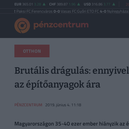
EUR
365.01
3.28
CHF
389.87
1.96
USD
316.86
3.77
2
-2
Paksi FC
|
Ferencváros
0-0
Vasas FC
|
Győri ETO FC
4-0
Nyíregyháza
|
Újpest
OTTHON
Brutális drágulás: ennyive
az építőanyagok ára
PÉNZCENTRUM
2019. június 4. 11:18
Magyarországon 35-40 ezer ember hiányzik az épí