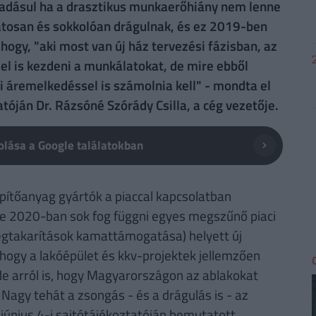
adásul ha a drasztikus munkaerőhiány nem lenne
atosan és sokkolóan drágulnak, és ez 2019-ben
ogy, "aki most van új ház tervezési fázisban, az
 el is kezdeni a munkálatokat, de mire ebből
i áremelkedéssel is számolnia kell" - mondta el
tóján Dr. Rázsóné Szórády Csilla, a cég vezetője.
lása a Google találatokban
építőanyag gyártók a piaccal kapcsolatban
 de 2020-ban sok fog függni egyes megszűnő piaci
egtakarítások kamattámogatása) helyett új
, hogy a lakóépület és kkv-projektek jellemzően
e arról is, hogy Magyarországon az ablakokat
 Nagy tehát a zsongás - és a drágulás is - az
június 4-i sajtótájékoztatóján bemutatott