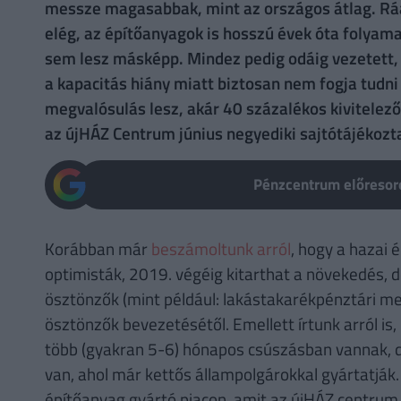
messze magasabbak, mint az országos átlag. Rá
elég, az építőanyagok is hosszú évek óta folyam
sem lesz másképp. Mindez pedig odáig vezetett, h
a kapacitás hiány miatt biztosan nem fogja tudni
megvalósulás lesz, akár 40 százalékos kivitelező
az újHÁZ Centrum június negyediki sajtótájékozta
Pénzcentrum előresoro
Korábban már
beszámoltunk arról
, hogy a hazai 
optimisták, 2019. végéig kitarthat a növekedés,
ösztönzők (mint például: lakástakarékpénztári m
ösztönzők bevezetésétől. Emellett írtunk arról is
több (gyakran 5-6) hónapos csúszásban vannak, d
van, ahol már kettős állampolgárokkal gyártatják.
építőanyag gyártó piacon, amit az újHÁZ centrum 