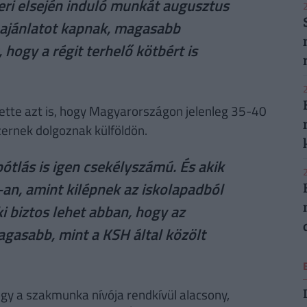
ri elsején induló munkát augusztus
2
ajánlatot kapnak, magasabb
, hogy a régit terhelő kötbért is
2
tette azt is, hogy Magyarországon jelenleg 35-40
ernek dolgoznak külföldön.
ótlás is igen csekélyszámú. És akik
2
-an, amint kilépnek az iskolapadból
 biztos lehet abban, hogy az
agasabb, mint a KSH által közölt
ogy a szakmunka nívója rendkívül alacsony,