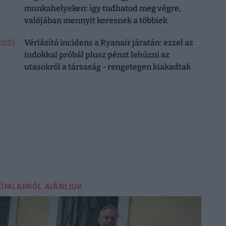
munkahelyeken: így tudhatod meg végre,
valójában mennyit keresnek a többiek
20:15
Vérlázító incidens a Ryanair járatán: ezzel az
indokkal próbál plusz pénzt lehúzni az
utasokról a társaság - rengetegen kiakadtak
CÍMLAPRÓL AJÁNLJUK