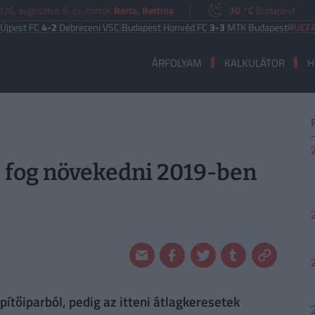
026. augusztus 6. csütörtök
Berta, Bettina
30 °C
Budapest
 FC
4-2
Debreceni VSC
|
Budapest Honvéd FC
3-3
MTK Budapest
UEFA EURÓ
ÁRFOLYAM
KALKULÁTOR
H
l fog növekedni 2019-ben
tőiparból, pedig az itteni átlagkeresetek