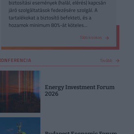
biztosítási események (halál, elérés) kapcsán
járó szolgáltatások fedezésére szolgál. A
tartalékokat a biztosító befekteti, és a
hozamok minimum 80%-át köteles
visszajuttatni a biztosítottainak. Mód van a
Több kisokos
díjtartalék visszavásárlására is.
KONFERENCIA
Tovább
Energy Investment Forum
2026
Budapest Economic Forum