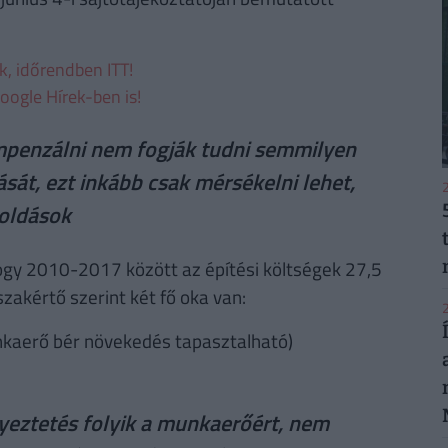
ek, időrendben ITT!
oogle Hírek-ben is!
ompenzálni nem fogják tudni semmilyen
át, ezt inkább csak mérsékelni lehet,
2
oldások
hogy 2010-2017 között az építési költségek 27,5
zakértő szerint két fő oka van:
2
kaerő bér növekedés tapasztalható)
eztetés folyik a munkaerőért, nem