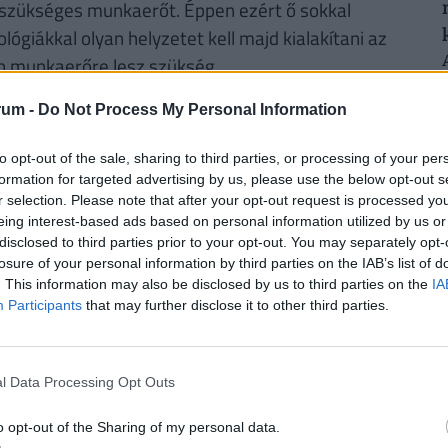
a szükséges munkaerőt. Éppen ezért ő sokkal
lógiákkal olyan helyzetet kell majd kialakítani az
b munkaerőre lesz szükség.
rum -
Do Not Process My Personal Information
to opt-out of the sale, sharing to third parties, or processing of your per
formation for targeted advertising by us, please use the below opt-out s
ak ki, miközben 17 681 új ház épült.
r selection. Please note that after your opt-out request is processed y
eing interest-based ads based on personal information utilized by us or
ban, hogy igény és pénz is lenne új
disclosed to third parties prior to your opt-out. You may separately opt-
losure of your personal information by third parties on the IAB’s list of
, se munkaerő. Ekkora gap hosszú-
. This information may also be disclosed by us to third parties on the
IA
yek és a megvalósulások száma között
Participants
that may further disclose it to other third parties.
, aki bemutatott néhány - prognosztizált - 2019-
l Data Processing Opt Outs
o opt-out of the Sharing of my personal data.