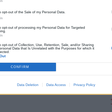
In
ÉGES! MEGÉRI VÁLTANI!
o opt-out of the Sale of my Personal Data.
gyenes számlavezetés. A
Pénzcentrum
In
n konstrukciót is találhatunk, amelyek esetében
enesek
lehetnek. Nemrég három pénzintézet is
to opt-out of processing my Personal Data for Targeted
ing.
, a Raiffeisen Bank, valamint az UniCredit Bank
In
yfelek
. Nézz szét a friss számlacsomagok között,
. (x)
o opt-out of Collection, Use, Retention, Sale, and/or Sharing
ersonal Data that Is Unrelated with the Purposes for which it
lected.
Out
CONFIRM
Data Deletion
Data Access
Privacy Policy