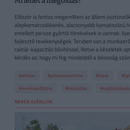
Mi lehet a megoldás?
Először is fontos megemlíteni az állami ösztönző
alapkamatcsökkenés, alacsonyabb kamatozású hit
emellett persze gyártói törekvések is vannak. Ily
fejlesztő tevékenységek. Tervben van a munkaer
raktár-kapacitás bővítéssel, illetve a készletek o
kérdés az, hogy mi fog mindebből a lakosság szám
#otthon
#pénzcentrum.hu
#lakás
#ép
#munkaerőhiány
#házépítés
#sajtótájékozt
NEKED AJÁNLJUK