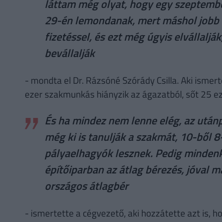
láttam még olyat, hogy egy szeptembe
29-én lemondanak, mert máshol jobb 
fizetéssel, és ezt még úgyis elvállalják
bevállalják
- mondta el Dr. Rázsóné Szórády Csilla. Aki ismer
ezer szakmunkás hiányzik az ágazatból, sőt 25 ez
És ha mindez nem lenne elég, az utánp
még ki is tanulják a szakmát, 10-ből 8
pályaelhagyók lesznek. Pedig mindenki
építőiparban az átlag bérezés, jóval m
országos átlagbér
- ismertette a cégvezető, aki hozzátette azt is, h