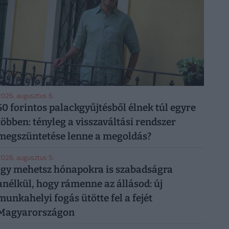
026. augusztus 6.
50 forintos palackgyűjtésből élnek túl egyre
többen: tényleg a visszaváltási rendszer
megszüntetése lenne a megoldás?
026. augusztus 5.
Így mehetsz hónapokra is szabadságra
anélkül, hogy rámenne az állásod: új
munkahelyi fogás ütötte fel a fejét
Magyarországon