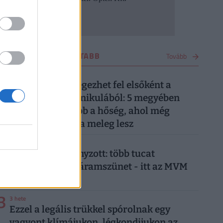
OTTHON LEGOLVASOTTABB
Tovább
1
1 napja
Ez a 7 megye lélegezhet fel elsőként a
kibírhatatlan kánikulából: 5 megyében
tart ki a legtovább a hőség, ahol még
pénteken is kutya meleg lesz
2
3 napja
Már csak ez hiányzott: több tucat
településen jön áramszünet - itt az MVM
teljes listája
3
3 hete
Ezzel a legális trükkel spórolnak egy
vagyont klímájukon, légkondijukon az