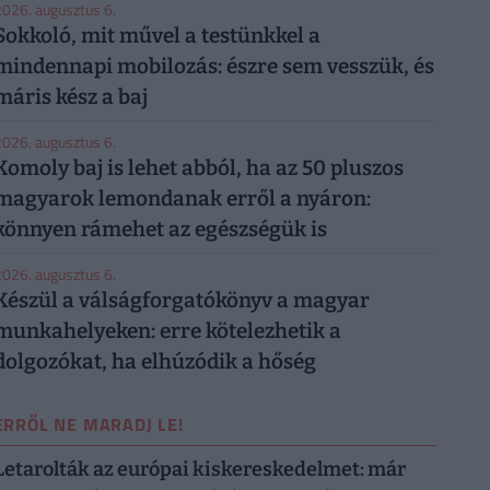
026. augusztus 6.
Sokkoló, mit művel a testünkkel a
mindennapi mobilozás: észre sem vesszük, és
máris kész a baj
026. augusztus 6.
Komoly baj is lehet abból, ha az 50 pluszos
magyarok lemondanak erről a nyáron:
könnyen rámehet az egészségük is
026. augusztus 6.
Készül a válságforgatókönyv a magyar
munkahelyeken: erre kötelezhetik a
dolgozókat, ha elhúzódik a hőség
ERRŐL NE MARADJ LE!
Letarolták az európai kiskereskedelmet: már