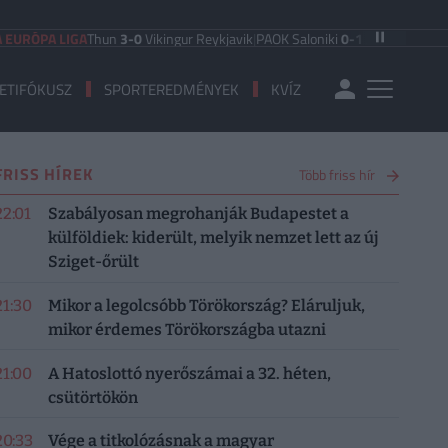
PA LIGA
Thun
3-0
Vikingur Reykjavik
|
PAOK Saloniki
0-1
Anderlecht
|
FC Hradec
ETIFÓKUSZ
SPORTEREDMÉNYEK
KVÍZ
FRISS HÍREK
Több friss hír
22:01
Szabályosan megrohanják Budapestet a
külföldiek: kiderült, melyik nemzet lett az új
Sziget-őrült
21:30
Mikor a legolcsóbb Törökország? Eláruljuk,
mikor érdemes Törökországba utazni
21:00
A Hatoslottó nyerőszámai a 32. héten,
csütörtökön
20:33
Vége a titkolózásnak a magyar