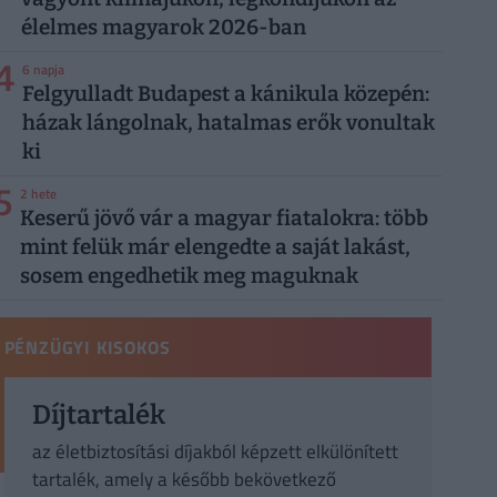
élelmes magyarok 2026-ban
4
6 napja
Felgyulladt Budapest a kánikula közepén:
házak lángolnak, hatalmas erők vonultak
ki
5
2 hete
Keserű jövő vár a magyar fiatalokra: több
mint felük már elengedte a saját lakást,
sosem engedhetik meg maguknak
PÉNZÜGYI KISOKOS
Díjtartalék
az életbiztosítási díjakból képzett elkülönített
tartalék, amely a később bekövetkező