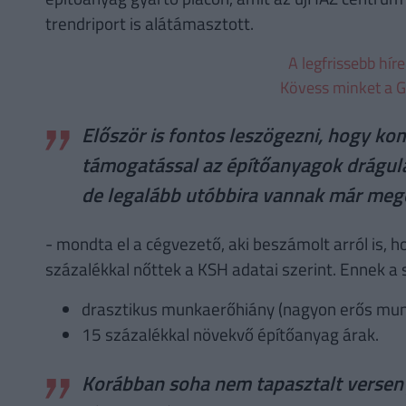
trendriport is alátámasztott.
A legfrissebb hír
Kövess minket a G
Először is fontos leszögezni, hogy k
támogatással az építőanyagok drágulás
de legalább utóbbira vannak már meg
- mondta el a cégvezető, aki beszámolt arról is, 
százalékkal nőttek a KSH adatai szerint. Ennek a s
drasztikus munkaerőhiány (nagyon erős mun
15 százalékkal növekvő építőanyag árak.
Korábban soha nem tapasztalt verseny