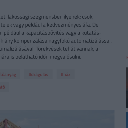
ket, lakossági szegmensben ilyenek: csok,
elek vagy például a kedvezményes áfa. De
en például a kapacitásbővítés vagy a kutatás-
őhiány kompenzálása nagyfokú automatizálással,
ptimalizálásával. Törekvések tehát vannak, a
ára is belátható időn megvalósulni.
ítőanyag
#drágulás
#ház
ató