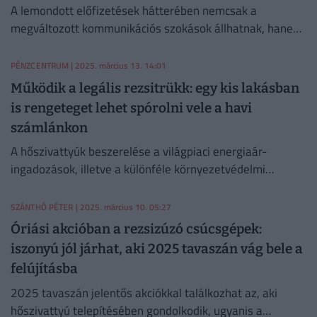
A lemondott előfizetések hátterében nemcsak a
megváltozott kommunikációs szokások állhatnak, hanem
a drágulás is.
PÉNZCENTRUM
| 2025. március 13. 14:01
Működik a legális rezsitrükk: egy kis lakásban
is rengeteget lehet spórolni vele a havi
számlánkon
A hőszivattyúk beszerelése a világpiaci energiaár-
ingadozások, illetve a különféle környezetvédelmi
támogatási kezdeményezések miatt egyre népszerűbbé
vált az elmúlt években.
SZÁNTHÓ PÉTER
| 2025. március 10. 05:27
Óriási akcióban a rezsizúzó csúcsgépek:
iszonyú jól járhat, aki 2025 tavaszán vág bele a
felújításba
2025 tavaszán jelentős akciókkal találkozhat az, aki
hőszivattyú telepítésében gondolkodik, ugyanis a