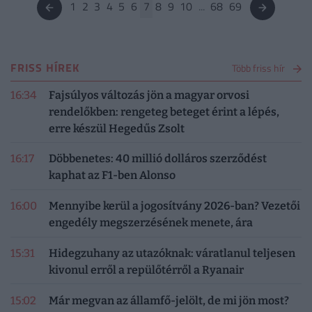
1
2
3
4
5
6
7
8
9
10
...
68
69
FRISS HÍREK
Több friss hír
16:34
Fajsúlyos változás jön a magyar orvosi
rendelőkben: rengeteg beteget érint a lépés,
erre készül Hegedűs Zsolt
16:17
Döbbenetes: 40 millió dolláros szerződést
kaphat az F1-ben Alonso
16:00
Mennyibe kerül a jogosítvány 2026-ban? Vezetői
engedély megszerzésének menete, ára
15:31
Hidegzuhany az utazóknak: váratlanul teljesen
kivonul erről a repülőtérről a Ryanair
15:02
Már megvan az államfő-jelölt, de mi jön most?