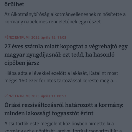
örülhet
Az Alkotmánybíróság alkotmányellenesnek minősítette a
kormány napelemes rendeletének egy részét.
PÉNZCENTRUM
| 2025. április 15. 11:03
27 éves számla miatt kopogtat a végrehajtó egy
magyar nyugdíjasnál: ezt tedd, ha hasonló
cipőben jársz
Hiába adta el évekkel ezelőtt a lakását, Katalint most
mégis 160 ezer forintos tartozással kereste meg a
végrehajtó egy több mint két évtizedes számla miatt.
PÉNZCENTRUM
| 2025. április 11. 08:53
Óriási rezsiváltozásról határozott a kormány:
minden lakossági fogyasztót érint
A csütörtök este megjelent közlönyben hirdette ki a
kormány azt a döntését, amivel forrást csoportosít át a