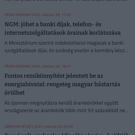
Lakossági Rezsivédelem második negyedévi fenntartása
céljából.
PÉNZCENTRUM
| 2025. március 29. 11:33
NGM: jöhet a banki díjak, telefon- és
internetszolgáltatások árainak korlátozása
A Minisztérium szerint indokolatlanul magasak a banki
szolgáltatások díjai, és szükség esetén a kormány kész
beavatkozni a telefon- és internetszolgáltatások árainak
alakulásába is.
PÉNZCENTRUM
| 2025. március 26. 18:37
Fontos rezsikönnyítést jelentett be az
energiahivatal: rengeteg magyar háztartás
örülhet
Az újonnan megnyitásra kerülő áramkörökkel együtt
országszerte az áramkörök több mint 93 százalékát nem
érintik a zárolások.
SZÁNTHÓ PÉTER
| 2025. március 25. 05:39