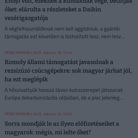
Ennyi volt, ezeknek a klímáknak vége, betiltják
őket: elárulta a részleteket a Daikin
vezérigazgatója
A végfelhasználóknak nem kell aggódniuk, a gyártói
támogatás ezt követően is biztosított lesz, nem lesz
probléba a karbantartással és az alkatrészek
elérhetőeségével sem.
PÉNZCENTRUM
| 2025. március 18. 15:44
Komoly állami támogatást javasolnak a
rezsizúzó csúcsgépekre: sok magyar járhat jól,
ha ezt meglépik
A hőszivattyúk hosszú távon kulcsszerepet játszanak
Európa dekarbonizációs céljaiban, de a piac jelenleg
lassulást mutat.
PÉNZCENTRUM
| 2025. március 16. 15:31
Sorra mondják le az ilyen előfizetéseiket a
magyarok: mégis, mi lelte őket?