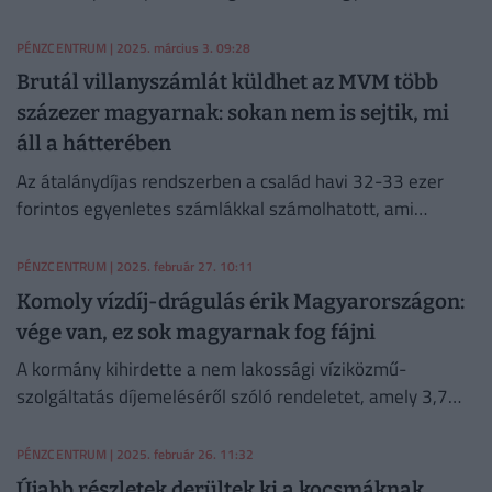
típusváltások miatt jó alkupozicióban vannak a vásárlók.
PÉNZCENTRUM
| 2025. március 3. 09:28
Brutál villanyszámlát küldhet az MVM több
százezer magyarnak: sokan nem is sejtik, mi
áll a hátterében
Az átalánydíjas rendszerben a család havi 32-33 ezer
forintos egyenletes számlákkal számolhatott, ami
lehetővé tette a téli magasabb fogyasztás kiegyenlítését
az év során.
PÉNZCENTRUM
| 2025. február 27. 10:11
Komoly vízdíj-drágulás érik Magyarországon:
vége van, ez sok magyarnak fog fájni
A kormány kihirdette a nem lakossági víziközmű-
szolgáltatás díjemeléséről szóló rendeletet, amely 3,7
százalékkal növeli a vállalkozások és intézmények
vízdíját.
PÉNZCENTRUM
| 2025. február 26. 11:32
Újabb részletek derültek ki a kocsmáknak