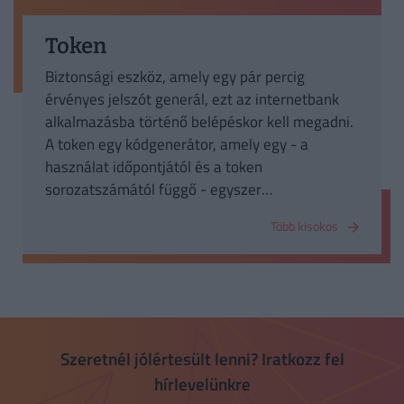
Token
Biztonsági eszköz, amely egy pár percig
érvényes jelszót generál, ezt az internetbank
alkalmazásba történő belépéskor kell megadni.
A token egy kódgenerátor, amely egy - a
használat időpontjától és a token
sorozatszámától függő - egyszer
felhasználható (kb. 30 másodpercig érvényes)
Több kisokos
kódot szolgáltat. Biztonságos módja lehet az
internetes és mobil bankolásnak valamint a
befektetési számlák kezelésének, hiszen a
megjelenő kódot csak a tulajdonos láthatja.
Szeretnél jólértesült lenni? Iratkozz fel
hírlevelünkre