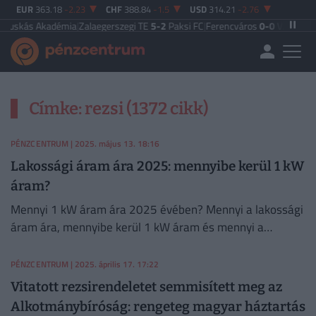
EUR
363.18
-2.23
CHF
388.84
-1.5
USD
314.21
-2.76
skás Akadémia
|
Zalaegerszegi TE
5-2
Paksi FC
|
Ferencváros
0-0
Vasas FC
|
Gy
Címke: rezsi (1372 cikk)
PÉNZCENTRUM
| 2025. május 13. 18:16
Lakossági áram ára 2025: mennyibe kerül 1 kW
áram?
Mennyi 1 kW áram ára 2025 évében? Mennyi a lakossági
áram ára, mennyibe kerül 1 kW áram és mennyi a
kedvezményes áram mennyisége? Mennyi az éjszakai
áram ára 2024 óta?
PÉNZCENTRUM
| 2025. április 17. 17:22
Vitatott rezsirendeletet semmisített meg az
Alkotmánybíróság: rengeteg magyar háztartás