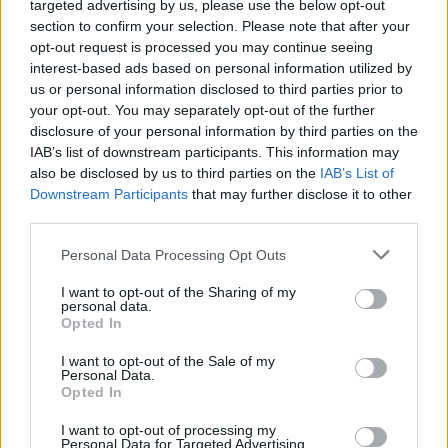
háztulajoknak
targeted advertising by us, please use the below opt-out
section to confirm your selection. Please note that after your
A téli időszak közeledtével egyre sürgetőbbé válik a kerti
opt-out request is processed you may continue seeing
vízvezetékek és vízmérők fagyvédelme.
interest-based ads based on personal information utilized by
us or personal information disclosed to third parties prior to
your opt-out. You may separately opt-out of the further
SZÁNTHÓ PÉTER
| 2025. február 15. 05:55
disclosure of your personal information by third parties on the
Százezernyi magyar került rezsicsapdába:
IAB’s list of downstream participants. This information may
rengeteg családnál kellett kikapcsolni a gázt,
also be disclosed by us to third parties on the
IAB’s List of
Downstream Participants
that may further disclose it to other
villanyt
third parties.
Tavaly mintegy 9200 földgáz- és 7600 áramszolgáltatási
Personal Data Processing Opt Outs
szerződés esetében rendelte el a kikapcsolást az MVM a
tartósan nem fizető ügyfeleknél.
I want to opt-out of the Sharing of my
personal data.
PÉNZCENTRUM
| 2025. február 5. 08:44
Opted In
Komoly változást jelentett be a MOHU:
I want to opt-out of the Sale of my
mindenkit érint, aki szemétdíjat fizet, sokan
Personal Data.
Opted In
fognak örülni
I want to opt-out of processing my
Március elsejétől új általános szerződési feltételeket
Personal Data for Targeted Advertising.