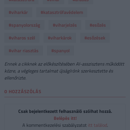
#viharkár
#katasztrófavédelem
#spanyolország
#viharjelzés
#esőzés
#viharos szél
#viharkárok
#esőzések
#vihar riasztás
#spanyol
Ennek a cikknek az előkészítésében AI-asszisztens működött
közre, a végleges tartalmat újságírónk szerkesztette és
ellenőrizte.
0 HOZZÁSZÓLÁS
Csak bejelentkezett felhasználó szólhat hozzá.
Belépés itt!
A kommentkezelési szabályzatot
itt találod
.