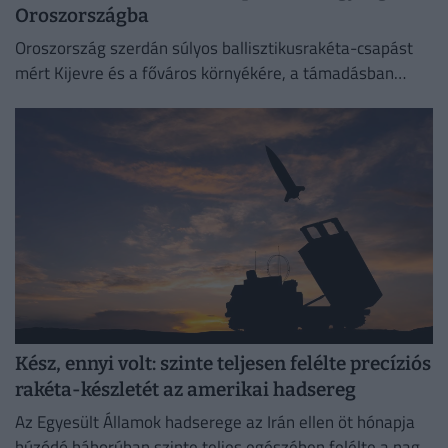
Oroszországba
Oroszország szerdán súlyos ballisztikusrakéta-csapást
mért Kijevre és a főváros környékére, a támadásban
legalább 17 ember életét vesztette.
Kész, ennyi volt: szinte teljesen felélte precíziós
rakéta-készletét az amerikai hadsereg
Az Egyesült Államok hadserege az Irán ellen öt hónapja
húzódó háborúban szinte teljes egészében felélte a nagy