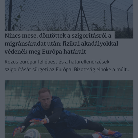
Nincs mese, döntöttek a szigorításról a
migránsáradat után: fizikai akadályokkal
védenék meg Európa határait
Közös európai fellépést és a határellenőrzések
szigorítását sürgeti az Európai Bizottság elnöke a múlt
heti ceutai migrációs válság nyomán.