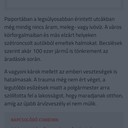
Paiportában a legsúlyosabban érintett utcákban
még mindig nincs áram, meleg- vagy ivóvíz. A város
körforgalmaiban és más elzárt helyeken
szétroncsolt autókból emeltek halmokat. Becslések
szerint akár 100 ezer jármű is tönkrement az
áradások során.
A vagyoni károk mellett az emberi veszteségek is
hatalmasak. A trauma még nem ért véget, a
legutóbbi esőzések miatt a polgármester arra
szólította fel a lakosságot, hogy maradjanak otthon,
amíg az újabb árvízveszély el nem múlik.
KAPCSOLÓDÓ CIKKEINK: