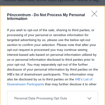
hatótávolságú precíziós rakétáinak globális készletét.
Pénzcentrum -
Do Not Process My Personal
Information
If you wish to opt-out of the sale, sharing to third parties, or
processing of your personal or sensitive information for
targeted advertising by us, please use the below opt-out
section to confirm your selection. Please note that after your
opt-out request is processed you may continue seeing
interest-based ads based on personal information utilized by
us or personal information disclosed to third parties prior to
your opt-out. You may separately opt-out of the further
Nagyon fontos hírt kaptak a magyar gazdák: új
disclosure of your personal information by third parties on the
prémiumot vezetnek be, így juthatnak extra
IAB’s list of downstream participants. This information may
also be disclosed by us to third parties on the
IAB’s List of
pénzhez
Downstream Participants
that may further disclose it to other
Hat egymást követő nehéz év és az idei aszály teljesen
third parties.
felélte a magyar gazdák tartalékait.
Personal Data Processing Opt Outs