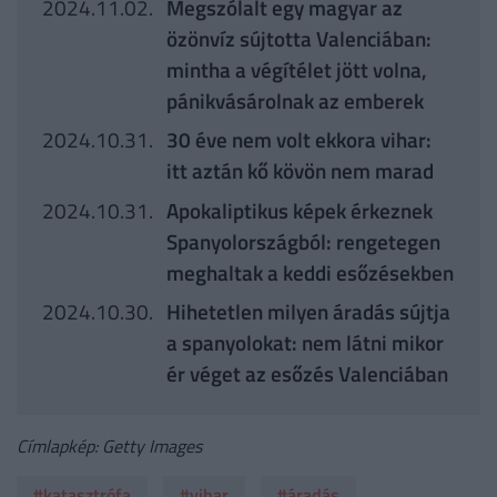
2024.11.02.
Megszólalt egy magyar az
özönvíz sújtotta Valenciában:
mintha a végítélet jött volna,
pánikvásárolnak az emberek
2024.10.31.
30 éve nem volt ekkora vihar:
itt aztán kő kövön nem marad
2024.10.31.
Apokaliptikus képek érkeznek
Spanyolországból: rengetegen
meghaltak a keddi esőzésekben
2024.10.30.
Hihetetlen milyen áradás sújtja
a spanyolokat: nem látni mikor
ér véget az esőzés Valenciában
Címlapkép: Getty Images
#katasztrófa
#vihar
#áradás