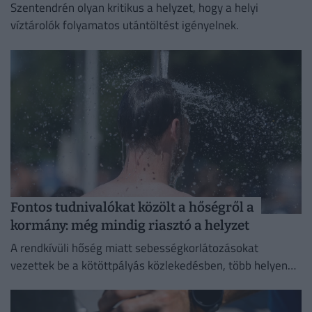
Szentendrén olyan kritikus a helyzet, hogy a helyi
víztárolók folyamatos utántöltést igényelnek.
Fontos tudnivalókat közölt a hőségről a
kormány: még mindig riasztó a helyzet
A rendkívüli hőség miatt sebességkorlátozásokat
vezettek be a kötöttpályás közlekedésben, több helyen
csőtörés nehezíti a vízellátást, és megszaporodtak a
bozóttüzek is.