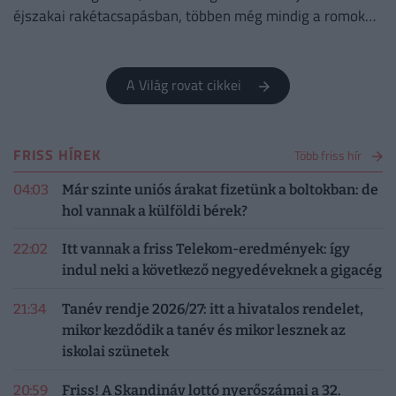
éjszakai rakétacsapásban, többen még mindig a romok
alatt lehetnek.
A Világ rovat cikkei
FRISS HÍREK
Több friss hír
04:03
Már szinte uniós árakat fizetünk a boltokban: de
hol vannak a külföldi bérek?
22:02
Itt vannak a friss Telekom-eredmények: így
indul neki a következő negyedéveknek a gigacég
21:34
Tanév rendje 2026/27: itt a hivatalos rendelet,
mikor kezdődik a tanév és mikor lesznek az
iskolai szünetek
20:59
Friss! A Skandináv lottó nyerőszámai a 32.