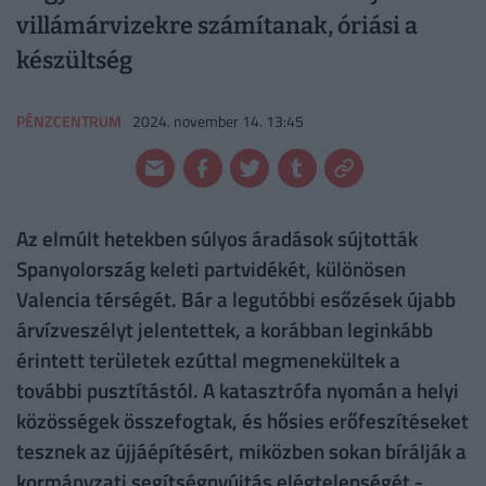
villámárvizekre számítanak, óriási a
készültség
PÉNZCENTRUM
2024. november 14. 13:45
Az elmúlt hetekben súlyos áradások sújtották
Spanyolország keleti partvidékét, különösen
Valencia térségét. Bár a legutóbbi esőzések újabb
árvízveszélyt jelentettek, a korábban leginkább
érintett területek ezúttal megmenekültek a
további pusztítástól. A katasztrófa nyomán a helyi
közösségek összefogtak, és hősies erőfeszítéseket
tesznek az újjáépítésért, miközben sokan bírálják a
kormányzati segítségnyújtás elégtelenségét -