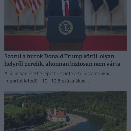
Szorul a hurok Donald Trump körül: olyan
helyről perelik, ahonnan biztosan nem várta
A júliusban életbe lépett - szinte a teljes amerikai
importot lefedő - 10–12,5 százalékos
vámintézkedéseket Washington a kényszermunka elleni
fellépéssel indokolja.