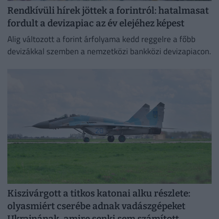
Rendkívüli hírek jöttek a forintról: hatalmasat
fordult a devizapiac az év elejéhez képest
Alig változott a forint árfolyama kedd reggelre a főbb
devizákkal szemben a nemzetközi bankközi devizapiacon.
Kiszivárgott a titkos katonai alku részlete:
olyasmiért cserébe adnak vadászgépeket
Ukrajnának, amire senki sem számított