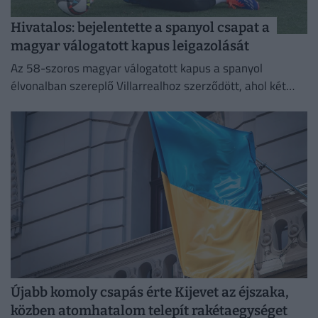
Hivatalos: bejelentette a spanyol csapat a
magyar válogatott kapus leigazolását
Az 58-szoros magyar válogatott kapus a spanyol
élvonalban szereplő Villarrealhoz szerződött, ahol két
évre írt alá.
Újabb komoly csapás érte Kijevet az éjszaka,
közben atomhatalom telepít rakétaegységet