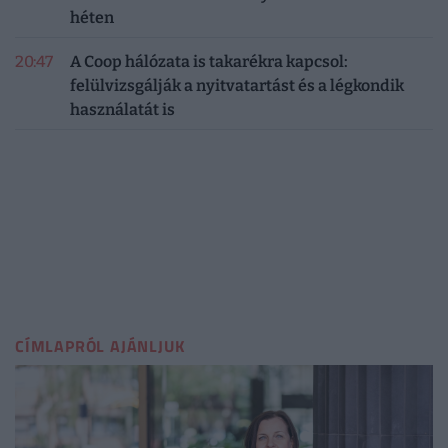
héten
20:47
A Coop hálózata is takarékra kapcsol:
felülvizsgálják a nyitvatartást és a légkondik
használatát is
CÍMLAPRÓL AJÁNLJUK