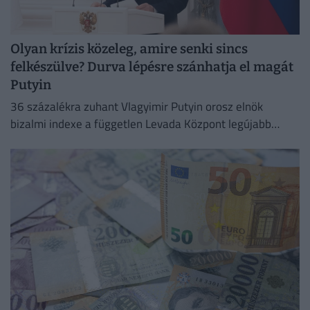
Olyan krízis közeleg, amire senki sincs
felkészülve? Durva lépésre szánhatja el magát
Putyin
36 százalékra zuhant Vlagyimir Putyin orosz elnök
bizalmi indexe a független Levada Központ legújabb
felmérése szerint