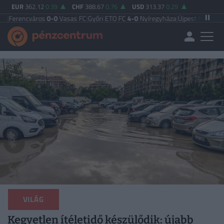
EUR
362.12
0.39
CHF
388.67
0.76
USD
313.37
0.29
ros
0-0
Vasas FC
|
Győri ETO FC
4-0
Nyíregyháza
|
Újpest FC
4-2
Debreceni VS
VILÁG
Kegyetlen ítéletidő készülődik: újabb