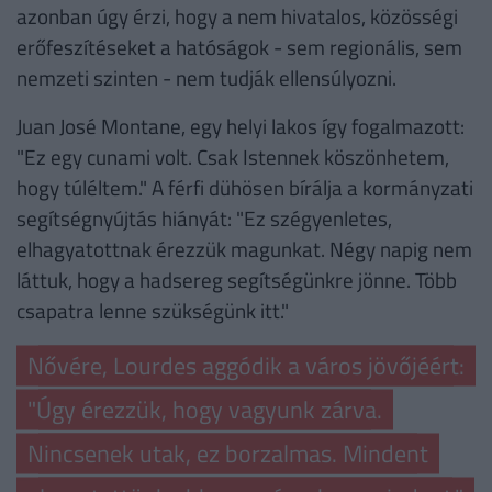
azonban úgy érzi, hogy a nem hivatalos, közösségi
erőfeszítéseket a hatóságok - sem regionális, sem
nemzeti szinten - nem tudják ellensúlyozni.
Juan José Montane, egy helyi lakos így fogalmazott:
"Ez egy cunami volt. Csak Istennek köszönhetem,
hogy túléltem." A férfi dühösen bírálja a kormányzati
segítségnyújtás hiányát: "Ez szégyenletes,
elhagyatottnak érezzük magunkat. Négy napig nem
láttuk, hogy a hadsereg segítségünkre jönne. Több
csapatra lenne szükségünk itt."
Nővére, Lourdes aggódik a város jövőjéért:
"Úgy érezzük, hogy vagyunk zárva.
Nincsenek utak, ez borzalmas. Mindent