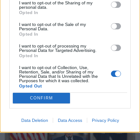
I want to opt-out of the Sharing of my
personal data.
Opted In
I want to opt-out of the Sale of my
Personal Data.
Opted In
I want to opt-out of processing my
Personal Data for Targeted Advertising.
Opted In
I want to opt-out of Collection, Use,
Retention, Sale, and/or Sharing of my
Elképesztő régészeti kincsre bukkant egy
Personal Data that Is Unrelated with the
Purposes for which it was collected.
önkormányzati dolgozó: több ezer éves lelet
Opted Out
került elő
CONFIRM
Egy Izraelben eddig ismeretlen típusú, 2500 éves ciprusi
érmét talált valaki a tengerparton, amely új
információkkal szolgálhat a perzsa kori földközi-tengeri
Data Deletion
Data Access
Privacy Policy
kereskedelemről.