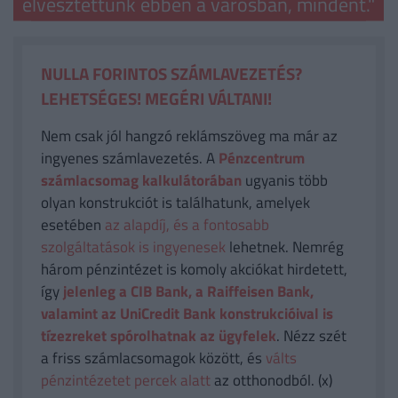
elvesztettünk ebben a városban, mindent."
NULLA FORINTOS SZÁMLAVEZETÉS?
LEHETSÉGES! MEGÉRI VÁLTANI!
Nem csak jól hangzó reklámszöveg ma már az
ingyenes számlavezetés. A
Pénzcentrum
számlacsomag kalkulátorában
ugyanis több
olyan konstrukciót is találhatunk, amelyek
esetében
az alapdíj, és a fontosabb
szolgáltatások is ingyenesek
lehetnek. Nemrég
három pénzintézet is komoly akciókat hirdetett,
így
jelenleg a CIB Bank, a Raiffeisen Bank,
valamint az UniCredit Bank konstrukcióival is
tízezreket spórolhatnak az ügyfelek
. Nézz szét
a friss számlacsomagok között, és
válts
pénzintézetet percek alatt
az otthonodból. (x)