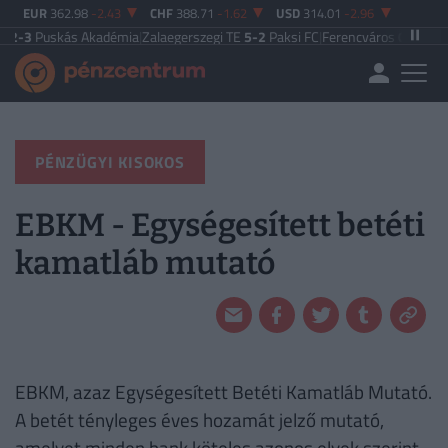
EUR
362.98
-2.43
CHF
388.71
-1.62
USD
314.01
-2.96
t
2-3
Puskás Akadémia
|
Zalaegerszegi TE
5-2
Paksi FC
|
Ferencváros
0-0
Vasas
PÉNZÜGYI KISOKOS
EBKM - Egységesített betéti
kamatláb mutató
EBKM, azaz Egységesített Betéti Kamatláb Mutató.
A betét tényleges éves hozamát jelző mutató,
amelyet minden bank köteles azonos elvek szerint