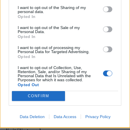
2026. augusztus 7.
I want to opt-out of the Sharing of my
Újabb rezsicsökkentés élesedik 2026 őszén:
personal data.
Opted In
tényleg tízezreket spórolhat ezzel sok magyar
háztulaj, aki most kivár?
I want to opt-out of the Sale of my
Personal Data.
Opted In
2026. augusztus 6.
50 forintos palackgyűjtésből élnek túl egyre
I want to opt-out of processing my
Personal Data for Targeted Advertising.
többen: tényleg a visszaváltási rendszer
Opted In
megszüntetése lenne a megoldás?
I want to opt-out of Collection, Use,
Retention, Sale, and/or Sharing of my
2026. augusztus 7.
Personal Data that Is Unrelated with the
Működik a legális áramtrükk: így spórolnak
Purposes for which it was collected.
Opted Out
tízezreket a legmelegebb napokon az élelmes
magyarok
CONFIRM
2026. augusztus 7.
Nagyon ráfázhat, aki az AI-ra bízza a
Data Deletion
Data Access
Privacy Policy
nyaralását: egyre több magyart ver át az új