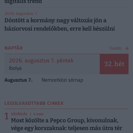
digitális trend
2026. augusztus 7.
Döntött a kormány: nagy változás jön a
háziorvosi rendelőkben, erre kell készülni
NAPTÁR
Tovább
2026. augusztus 7. péntek
32. hét
Ibolya
Augusztus 7.
Nemzetközi sörnap
LEGOLVASOTTABB CIKKEK
1
VÁSÁRLÁS
| 4 hete
Most közölte a Pepco Group, kivonulnak,
vége egy korszaknak: teljesen más útra tér