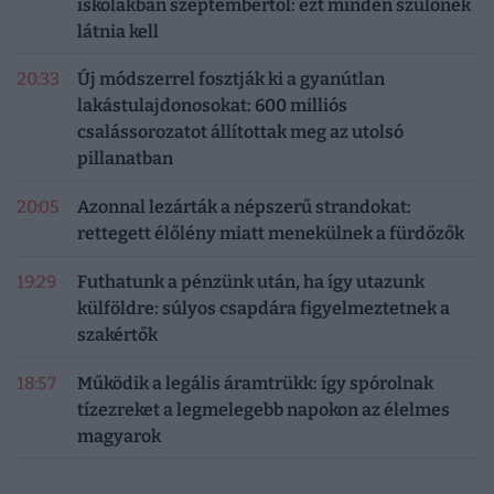
iskolákban szeptembertől: ezt minden szülőnek
látnia kell
20:33
Új módszerrel fosztják ki a gyanútlan
lakástulajdonosokat: 600 milliós
csalássorozatot állítottak meg az utolsó
pillanatban
20:05
Azonnal lezárták a népszerű strandokat:
rettegett élőlény miatt menekülnek a fürdőzők
19:29
Futhatunk a pénzünk után, ha így utazunk
külföldre: súlyos csapdára figyelmeztetnek a
szakértők
18:57
Működik a legális áramtrükk: így spórolnak
tízezreket a legmelegebb napokon az élelmes
magyarok