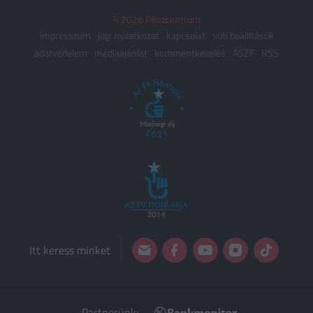
© 2026 Pénzcentrum
impresszum
jogi nyilatkozat
kapcsolat
süti beállítások
adatvédelem
médiaajánlat
kommentkezelés
ÁSZF
RSS
Itt keress minket
Partnerünk: