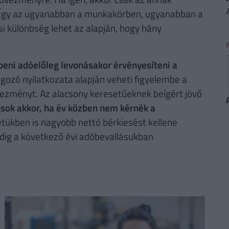
 Így az ugyanabban a munkakörben, ugyanabban a
i különbség lehet az alapján, hogy hány
ni adóelőleg levonásakor érvényesíteni a
gozó nyilatkozata alapján veheti figyelembe a
ezményt. Az alacsony keresetűeknek beígért jövő
sok akkor, ha év közben nem kérnék a
setükben is nagyobb nettó bérkiesést kellene
ig a következő évi adóbevallásukban