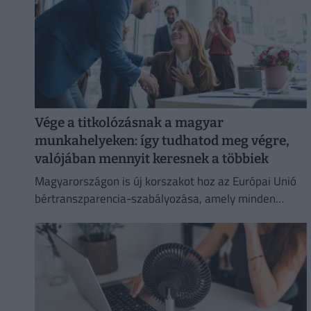
Vége a titkolózásnak a magyar
munkahelyeken: így tudhatod meg végre,
valójában mennyit keresnek a többiek
Magyarországon is új korszakot hoz az Európai Unió
bértranszparencia-szabályozása, amely minden
eddiginél átláthatóbbá teszi a vállalati javadalmazást: