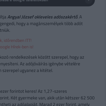
lítja
Angyal József okleveles adószakértő
. A
megengedi, hogy a magánszemélyek több adót
tniük.
ek, időrendben ITT!
oogle Hírek-ben is!
kozó rendelkezések között szerepel, hogy az
nyesíteni. Az adójóváírás igénybe vételére
 szerepel ugyanez a kitétel.
ezer forintot keres! Az 1,27-szeres
forint. Két gyermeke van, akik után kétszer 62 500
ntheti az adóalapját. Marad 2 ezer forint, amely