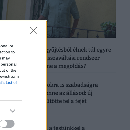
026. augusztus 6.
sonal or
50 forintos palackgyűjtésből élnek túl egyre
ection to
többen: tényleg a visszaváltási rendszer
ou may
 personal
megszüntetése lenne a megoldás?
out of the
 downstream
026. augusztus 5.
B’s List of
Így mehetsz hónapokra is szabadságra
anélkül, hogy rámenne az állásod: új
munkahelyi fogás ütötte fel a fejét
Magyarországon
026. augusztus 6.
Sokkoló, mit művel a testünkkel a