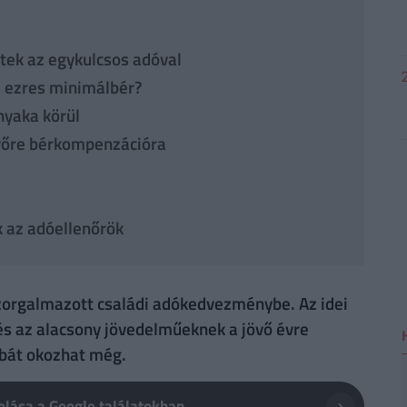
rtek az egykulcsos adóval
93 ezres minimálbér?
nyaka körül
övőre bérkompenzációra
k az adóellenőrök
 szorgalmazott családi adókedvezménybe. Az idei
és az alacsony jövedelműeknek a jövő évre
ibát okozhat még.
lása a Google találatokban