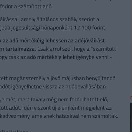
orint a számított adó.
áírással, amely általános szabály szerint a
ljebb jogosultsági hónaponként 12 100 forint.
k az adó mértékéig lehessen az adójóváírást
nem tartalmazza.
Csak arról szól, hogy a "számított
hogy csak az adó mértékéig lehet igénybe venni -
lített magánszemély a jövő májusban benyújtandó
adót igényelhetne vissza az adóbevallásában.
gyelmét, mert tavaly még nem fordulhatott elő,
tt adót. Idén viszont új elemként megjelent az
i kedvezmény, amelynek hatásával nem számoltak.