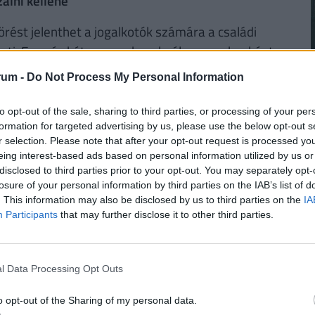
álni kellene
rést jelenthet a jogalkotók számára a családi
enti. Egy- és két gyermekeseknél gyermekenként
l pedig gyermekenként 206 250 forinttal lehet
rum -
Do Not Process My Personal Information
dén a 16 százalékos szja-kulccsal számolva
2
ókedvezményt
jelent.
to opt-out of the sale, sharing to third parties, or processing of your per
formation for targeted advertising by us, please use the below opt-out s
r selection. Please note that after your opt-out request is processed y
eing interest-based ads based on personal information utilized by us or
ÉGES! MEGÉRI VÁLTANI!
disclosed to third parties prior to your opt-out. You may separately opt-
losure of your personal information by third parties on the IAB’s list of
gyenes számlavezetés. A
Pénzcentrum
2
. This information may also be disclosed by us to third parties on the
IA
n konstrukciót is találhatunk, amelyek esetében
Participants
that may further disclose it to other third parties.
enesek
lehetnek. Nemrég három pénzintézet is
, a Raiffeisen Bank, valamint az UniCredit Bank
yfelek
. Nézz szét a friss számlacsomagok között,
l Data Processing Opt Outs
. (x)
2
o opt-out of the Sharing of my personal data.