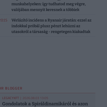
munkahelyeken: így tudhatod meg végre,
valójában mennyit keresnek a többiek
20:15
Vérlázító incidens a Ryanair járatán: ezzel az
indokkal próbál plusz pénzt lehúzni az
utasokról a társaság - rengetegen kiakadtak
HR BLOGGER
LEGACYKFT
| 2026.08.03 13:05
Gondolatok a Spiráldinamikáról és azon