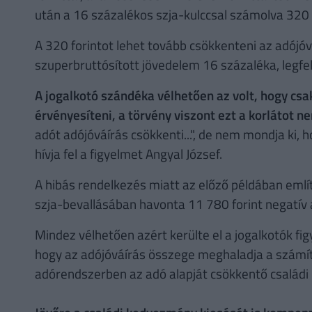
után a 16 százalékos szja-kulccsal számolva 320 f
A 320 forintot lehet tovább csökkenteni az adójóv
szuperbruttósított jövedelem 16 százaléka, legfe
A jogalkotó szándéka vélhetően az volt, hogy csa
érvényesíteni, a törvény viszont ezt a korlátot 
adót adójóváírás csökkenti...", de nem mondja ki, 
hívja fel a figyelmet Angyal József.
A hibás rendelkezés miatt az előző példában em
szja-bevallásában havonta 11 780 forint negatív 
Mindez vélhetően azért kerülte el a jogalkotók fi
hogy az adójóváírás összege meghaladja a számíto
adórendszerben az adó alapját csökkentő család