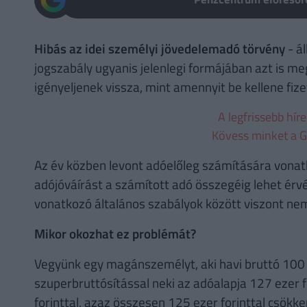
Hibás az idei személyi jövedelemadó törvény
- ál
jogszabály ugyanis jelenlegi formájában azt is 
igényeljenek vissza, mint amennyit be kellene fize
A legfrissebb hír
Kövess minket a G
Az év közben levont adóelőleg számítására vonat
adójóváírást a számított adó összegéig lehet érvé
vonatkozó általános szabályok között viszont nem
Mikor okozhat ez problémát?
Vegyünk egy magánszemélyt, aki havi bruttó 100 
szuperbruttósítással neki az adóalapja 127 ezer 
forinttal, azaz összesen 125 ezer forinttal csökke