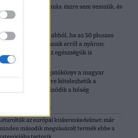
mindennapi mobilozás: észre sem vesszük, és
máris kész a baj
026. augusztus 6.
Komoly baj is lehet abból, ha az 50 pluszos
magyarok lemondanak erről a nyáron:
könnyen rámehet az egészségük is
026. augusztus 6.
Készül a válságforgatókönyv a magyar
munkahelyeken: erre kötelezhetik a
dolgozókat, ha elhúzódik a hőség
ERRŐL NE MARADJ LE!
Letarolták az európai kiskereskedelmet: már
minden második megvásárolt termék ebbe a
kategóriába tartozik