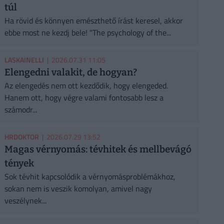
túl
Ha rövid és könnyen emészthető írást keresel, akkor
ebbe most ne kezdj bele! "The psychology of the...
LASKAINELLI
| 2026.07.31 11:05
Elengedni valakit, de hogyan?
Az elengedés nem ott kezdődik, hogy elengeded.
Hanem ott, hogy végre valami fontosabb lesz a
számodr...
HRDOKTOR
| 2026.07.29 13:52
Magas vérnyomás: tévhitek és mellbevágó
tények
Sok tévhit kapcsolódik a vérnyomásproblémákhoz,
sokan nem is veszik komolyan, amivel nagy
veszélynek...