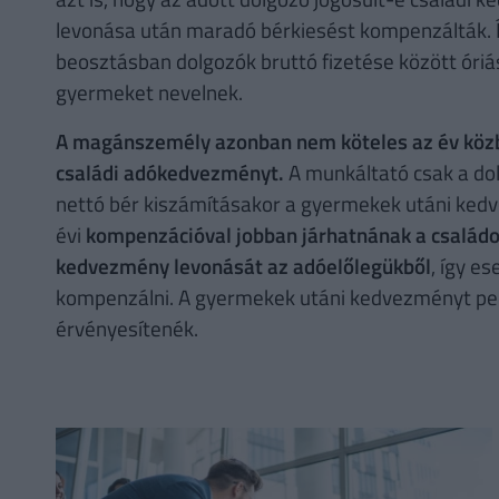
levonása után maradó bérkiesést kompenzálták.
beosztásban dolgozók bruttó fizetése között óriás
gyermeket nevelnek.
A magánszemély azonban nem köteles az év közbe
családi adókedvezményt.
A munkáltató csak a dol
nettó bér kiszámításakor a gyermekek utáni kedv
évi
kompenzációval jobban járhatnának a családo
kedvezmény levonását az adóelőlegükből
, így e
kompenzálni. A gyermekek utáni kedvezményt ped
érvényesítenék.