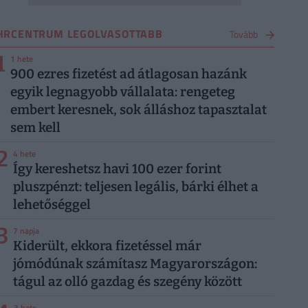
HRCENTRUM LEGOLVASOTTABB
Tovább
1
1 hete
900 ezres fizetést ad átlagosan hazánk
egyik legnagyobb vállalata: rengeteg
embert keresnek, sok álláshoz tapasztalat
sem kell
2
4 hete
Így kereshetsz havi 100 ezer forint
pluszpénzt: teljesen legális, bárki élhet a
lehetőséggel
3
7 napja
Kiderült, ekkora fizetéssel már
jómódúnak számítasz Magyarországon:
tágul az olló gazdag és szegény között
3 hete