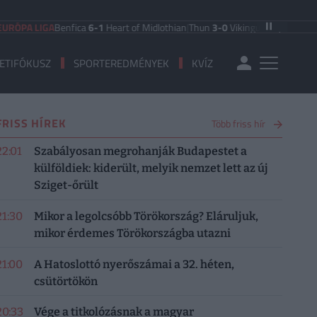
 LIGA
Benfica
6-1
Heart of Midlothian
|
Thun
3-0
Vikingur Reykjavik
|
PAOK Sal
ETIFÓKUSZ
SPORTEREDMÉNYEK
KVÍZ
FRISS HÍREK
Több friss hír
22:01
Szabályosan megrohanják Budapestet a
külföldiek: kiderült, melyik nemzet lett az új
Sziget-őrült
21:30
Mikor a legolcsóbb Törökország? Eláruljuk,
mikor érdemes Törökországba utazni
21:00
A Hatoslottó nyerőszámai a 32. héten,
csütörtökön
20:33
Vége a titkolózásnak a magyar