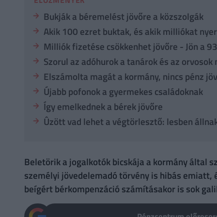
Bukják a béremelést jövőre a közszolgák
Akik 100 ezret buktak, és akik milliókat nye
Milliók fizetése csökkenhet jövőre - Jön a 
Szorul az adóhurok a tanárok és az orvosok 
Elszámolta magát a kormány, nincs pénz j
Újabb pofonok a gyermekes családoknak
Így emelkednek a bérek jövőre
Ûzött vad lehet a végtörlesztő: lesben állna
Beletörik a jogalkotók bicskája a kormány által
személyi jövedelemadó törvény is hibás emiatt, 
beígért bérkompenzáció számításakor is sok gal
Pénzcentrum előresoro