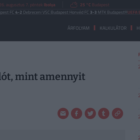
26. augusztus 7. péntek
Ibolya
25 °C
Budapest
C
4-2
Debreceni VSC
|
Budapest Honvéd FC
3-3
MTK Budapest
UEFA EURÓPA
ÁRFOLYAM
KALKULÁTOR
H
dót, mint amennyit