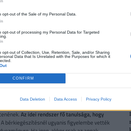
In
bban bejelentette, hogy jövőre megszűnik a
o opt-out of the Sale of my Personal Data.
r forintos jövedelemig biztosan. Ebben az esetben
In
etni az 1,27-szeres szorzót. Ekkor viszont egy,
2
to opt-out of processing my Personal Data for Targeted
9 213, három, illetve több gyermek esetén pedig
ing.
t. Ez a 16 százalékos szja-kulcs mellett
2012-
In
kedvezményt jelentene
.
o opt-out of Collection, Use, Retention, Sale, and/or Sharing
ersonal Data that Is Unrelated with the Purposes for which it
lected.
2
gy azon kijelentéséhez, hogy a jövő évi
Out
 akkor a szuperbruttósítás miatt kieső családi
eknek - véli az adószakértő.
CONFIRM
 a bérkiegészítéssel?
Data Deletion
Data Access
Privacy Policy
 kormány kötelező bérkompenzációt, amit a jövő
ztenének.
Az idei rendszer fő tanulsága, hogy
A bérkiegészítésnél ugyanis figyelembe vették
kedvezményre. Ha igen, akkor csak az annak