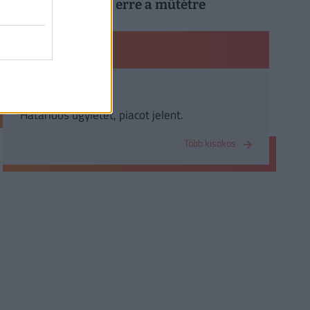
magyar férfiaknak erre a műtétre
PÉNZÜGYI KISOKOS
Derivatív
Határidős ügyletet, piacot jelent.
Több kisokos