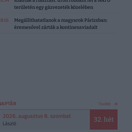
18:34
Kiadták a riasztást: drón robbant fel a NATO
területén egy gázvezeték közelében
18:16
Megállíthatatlanok a magyarok Párizsban:
éremesővel zárták a kontinensviadalt
NAPTÁR
Tovább
2026. augusztus 8. szombat
32. hét
László