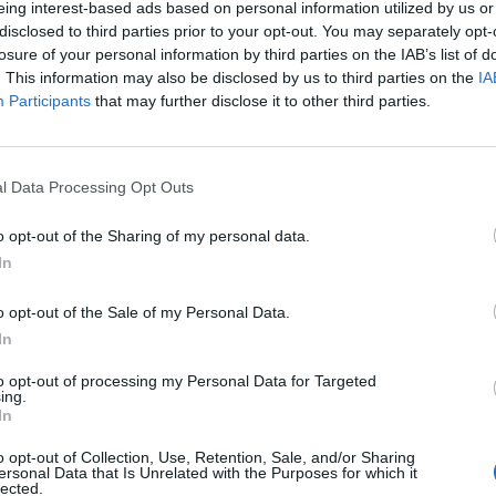
oknak a hazai termés?
eing interest-based ads based on personal information utilized by us or
2
disclosed to third parties prior to your opt-out. You may separately opt-
losure of your personal information by third parties on the IAB’s list of
. This information may also be disclosed by us to third parties on the
IA
Participants
that may further disclose it to other third parties.
t az egész termés?
2
l Data Processing Opt Outs
o opt-out of the Sharing of my personal data.
In
er a magyar diszkontokban
2
o opt-out of the Sale of my Personal Data.
In
to opt-out of processing my Personal Data for Targeted
ing.
 készülni
2
In
o opt-out of Collection, Use, Retention, Sale, and/or Sharing
ersonal Data that Is Unrelated with the Purposes for which it
lected.