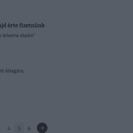
jd érte fizetnünk
e lehetne eladni"
ti átlagára.
3
4
5
6