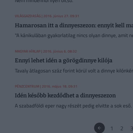
Nem mindenhol ilyen olcsó.
VILÁGGAZDASÁG
| 2016. június 27. 09:31
Hamarosan itt a dinnyeszezon: ennyit kell ma
"A kánikulában gyakorlatilag nincs olyan dinnye, amit n
MAGYAR HÍRLAP
| 2016. június 6. 08:32
Ennyi lehet idén a görögdinnye kilója
Tavaly átlagosan száz forint körül volt a dinnye kilónkén
PÉNZCENTRUM
| 2016. május 18. 09:31
Idén később kezdődhet a dinnyeszezon
A szabadföldi eper nagy részét pedig elvitte a sok eső.
1
2