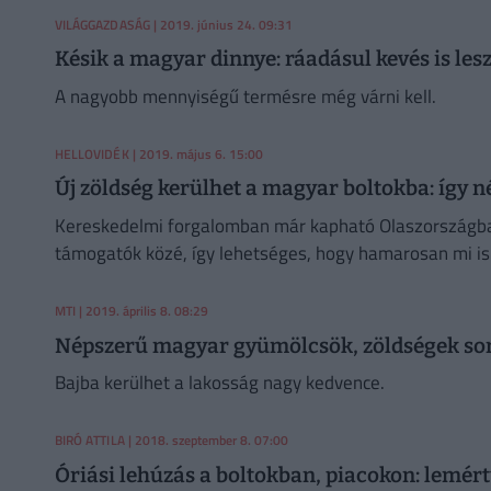
VILÁGGAZDASÁG
| 2019. június 24. 09:31
Késik a magyar dinnye: ráadásul kevés is les
A nagyobb mennyiségű termésre még várni kell.
HELLOVIDÉK
| 2019. május 6. 15:00
Új zöldség kerülhet a magyar boltokba: így n
Kereskedelmi forgalomban már kapható Olaszországban 
támogatók közé, így lehetséges, hogy hamarosan mi i
MTI
| 2019. április 8. 08:29
Népszerű magyar gyümölcsök, zöldségek sors
Bajba kerülhet a lakosság nagy kedvence.
BIRÓ ATTILA
| 2018. szeptember 8. 07:00
Óriási lehúzás a boltokban, piacokon: lemér