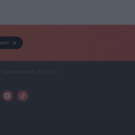
kozom
t
kommentkezelés
ÁSZF
RSS