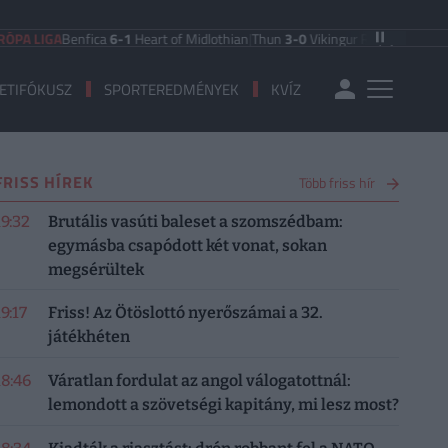
A LIGA
Benfica
6-1
Heart of Midlothian
|
Thun
3-0
Vikingur Reykjavik
|
PAOK Sa
ETIFÓKUSZ
SPORTEREDMÉNYEK
KVÍZ
FRISS HÍREK
Több friss hír
19:32
Brutális vasúti baleset a szomszédbam:
egymásba csapódott két vonat, sokan
megsérültek
19:17
Friss! Az Ötöslottó nyerőszámai a 32.
játékhéten
18:46
Váratlan fordulat az angol válogatottnál:
lemondott a szövetségi kapitány, mi lesz most?