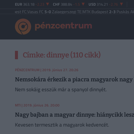
EUR
363.18
-2.23
CHF
388.84
-1.5
USD
314.21
-2.76
4
Újpest FC
|
Vasas FC
5-0
Zalaegerszegi TE
|
MTK Budapest
2-3
Puskás Akadé
Címke: dinnye (110 cikk)
PÉNZCENTRUM
| 2019. június 27. 20:26
Nemsokára érkezik a piacra magyarok nagy k
Nem sokáig esszük már a spanyol dinnyét.
MTI
| 2019. június 26. 20:00
Nagy bajban a magyar dinnye: hiánycikk les
Kevesen termesztik a magyarok kedvencét.