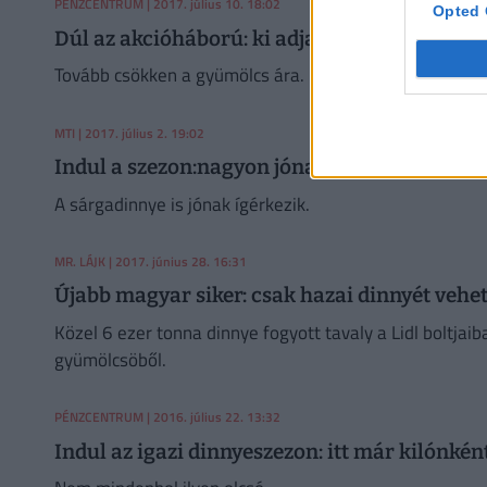
PÉNZCENTRUM
| 2017. július 10. 18:02
Opted 
Dúl az akcióháború: ki adja olcsóbban a dinn
Tovább csökken a gyümölcs ára.
MTI
| 2017. július 2. 19:02
Indul a szezon:nagyon jónak tűnik a dinnye
A sárgadinnye is jónak ígérkezik.
MR. LÁJK
| 2017. június 28. 16:31
Újabb magyar siker: csak hazai dinnyét vehe
Közel 6 ezer tonna dinnye fogyott tavaly a Lidl boltjai
gyümölcsöből.
PÉNZCENTRUM
| 2016. július 22. 13:32
Indul az igazi dinnyeszezon: itt már kilónkén