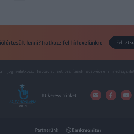
jólértesült lenni? Iratkozz fel hírlevelünkre
Felirat
zum
jogi nyilatkozat
kapcsolat
süti beállítások
adatvédelem
médiaajánla
Itt keress minket
Partnerünk: