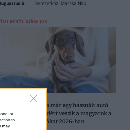
Augusztus 8.
Nemzetközi Macska Nap
CÍMLAPRÓL AJÁNLJUK
026. augusztus 8.
Ezért a kutyáért ma már egy használt autó
árát is elkérik: ennyiért veszik a magyarok a
sonal or
ection to
legnépszerűbb fajtákat 2026-ban
ou may