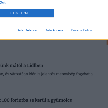
Out
yét?
CONFIRM
Data Deletion
Data Access
Privacy Policy
termés
tünk mától a Lidlben
ban, és várhatóan idén is jelentős mennyiség fogyhat a
t 100 forintba se kerül a gyümölcs