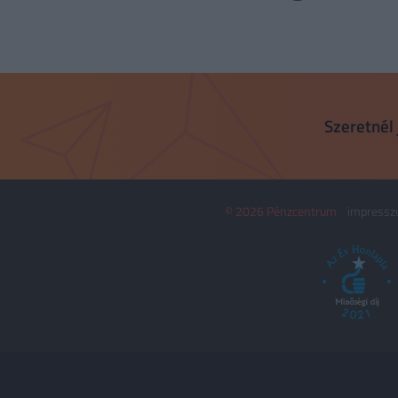
Szeretnél 
© 2026 Pénzcentrum
impress