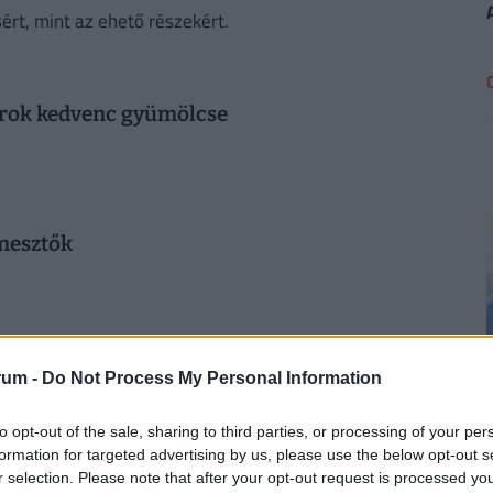
ért, mint az ehető részekért.
yarok kedvenc gyümölcse
mesztők
2
 az árukat szórják ki a boltok
rum -
Do Not Process My Personal Information
to opt-out of the sale, sharing to third parties, or processing of your per
formation for targeted advertising by us, please use the below opt-out s
r selection. Please note that after your opt-out request is processed y