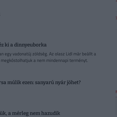
z
éz ki a dinnyeuborka
egy vadonatúj zöldség. Az olasz Lidl már beállt a
s megkóstolhatjuk a nem mindennapi terményt.
a múlik ezen: sanyarú nyár jöhet?
tük, a mérleg nem hazudik