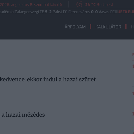
2026. augusztus 8. szombat
László
24 °C
Budapest
mia
|
Zalaegerszegi TE
5-2
Paksi FC
|
Ferencváros
0-0
Vasas FC
UEFA EURÓP
ÁRFOLYAM
KALKULÁTOR
H
edvence: ekkor indul a hazai szüret
z a hazai mézédes