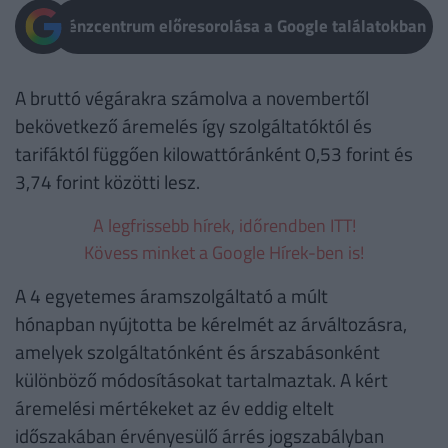
Pénzcentrum előresorolása a Google találatokban
A bruttó végárakra számolva a novembertől
bekövetkező áremelés így szolgáltatóktól és
tarifáktól függően kilowattóránként 0,53 forint és
3,74 forint közötti lesz.
A legfrissebb hírek, időrendben ITT!
Kövess minket a Google Hírek-ben is!
A 4 egyetemes áramszolgáltató a múlt
hónapban nyújtotta be kérelmét az árváltozásra,
amelyek szolgáltatónként és árszabásonként
különböző módosításokat tartalmaztak. A kért
áremelési mértékeket az év eddig eltelt
időszakában érvényesülő árrés jogszabályban