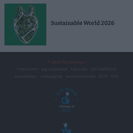
Sustainable World 2026
© 2026 Pénzcentrum
impresszum
jogi nyilatkozat
kapcsolat
süti beállítások
adatvédelem
médiaajánlat
kommentkezelés
ÁSZF
RSS