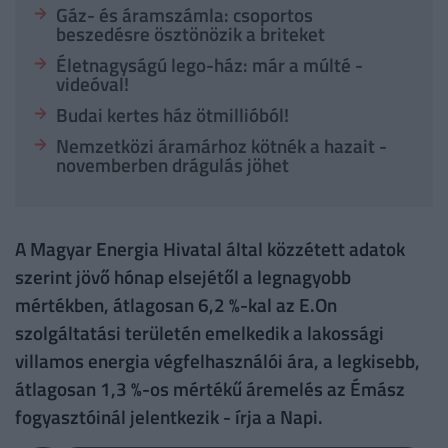
Gáz- és áramszámla: csoportos
beszedésre ösztönözik a briteket
Életnagyságú lego-ház: már a múlté -
videóval!
Budai kertes ház ötmillióból!
Nemzetközi áramárhoz kötnék a hazait -
novemberben drágulás jöhet
A Magyar Energia Hivatal által közzétett adatok
szerint jövő hónap elsejétől a legnagyobb
mértékben, átlagosan 6,2 %-kal az E.On
szolgáltatási területén emelkedik a lakossági
villamos energia végfelhasználói ára, a legkisebb,
átlagosan 1,3 %-os mértékű áremelés az Émász
fogyasztóinál jelentkezik - írja a Napi.