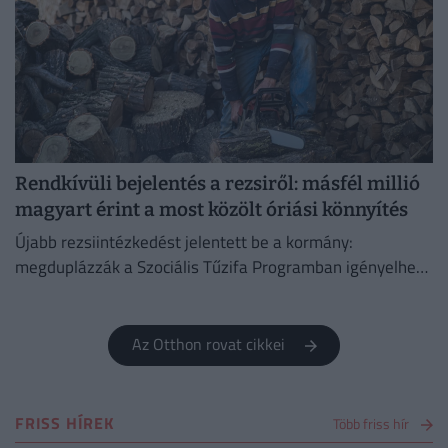
Rendkívüli bejelentés a rezsiről: másfél millió
magyart érint a most közölt óriási könnyítés
Újabb rezsiintézkedést jelentett be a kormány:
megduplázzák a Szociális Tűzifa Programban igényelhető
famennyiséget és az erre fordított költségvetési keretet.
Az Otthon rovat cikkei
FRISS HÍREK
Több friss hír