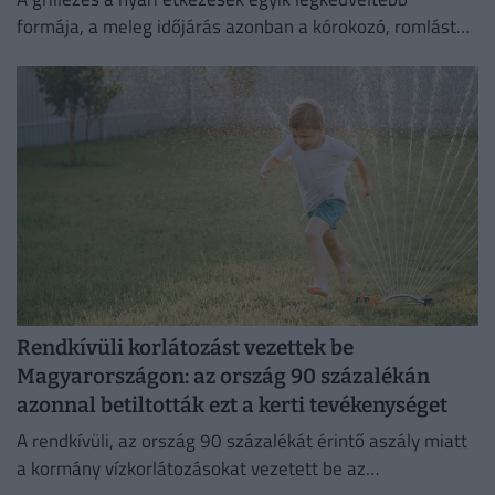
formája, a meleg időjárás azonban a kórokozó, romlást
okozó baktériumok gyorsabb szaporodásának is kedvez.
Rendkívüli korlátozást vezettek be
Magyarországon: az ország 90 százalékán
azonnal betiltották ezt a kerti tevékenységet
A rendkívüli, az ország 90 százalékát érintő aszály miatt
a kormány vízkorlátozásokat vezetett be az