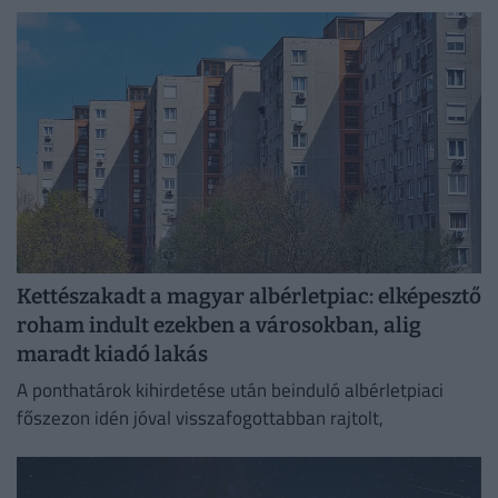
ivóvízhálózaton a folyamatos lakossági ellátás
biztosítása érdekében.
Kettészakadt a magyar albérletpiac: elképesztő
roham indult ezekben a városokban, alig
maradt kiadó lakás
A ponthatárok kihirdetése után beinduló albérletpiaci
főszezon idén jóval visszafogottabban rajtolt,