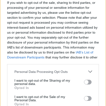
If you wish to opt-out of the sale, sharing to third parties, or
többen: tényleg a visszaváltási rendszer
processing of your personal or sensitive information for
megszüntetése lenne a megoldás?
targeted advertising by us, please use the below opt-out
section to confirm your selection. Please note that after your
Aknai Zoltán, a Menhely Alapítvány vezetője a
opt-out request is processed you may continue seeing
Pénzcentrumnak arról beszélt, miért veszélyes bűnbakká
interest-based ads based on personal information utilized by
tenni a hajléktalan embereket,
us or personal information disclosed to third parties prior to
your opt-out. You may separately opt-out of the further
disclosure of your personal information by third parties on the
IAB’s list of downstream participants. This information may
also be disclosed by us to third parties on the
IAB’s List of
Downstream Participants
that may further disclose it to other
third parties.
Personal Data Processing Opt Outs
I want to opt-out of the Sharing of my
personal data.
Opted In
Hatalmas lakáshitel-fordulat jöhet ősszel
I want to opt-out of the Sale of my
Magyarországon: mutatjuk, kik járnak most
Personal Data.
Opted In