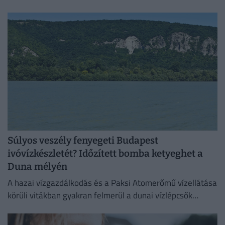
Magyarország teljes területére. Néhol már hamarabb
fellélegezhetünk.
Súlyos veszély fenyegeti Budapest
ivóvízkészletét? Időzített bomba ketyeghet a
Duna mélyén
A hazai vízgazdálkodás és a Paksi Atomerőmű vízellátása
körüli vitákban gyakran felmerül a dunai vízlépcsők
megépítése, ám a támogatók és az ellenzők egyaránt fél
évszázados,...