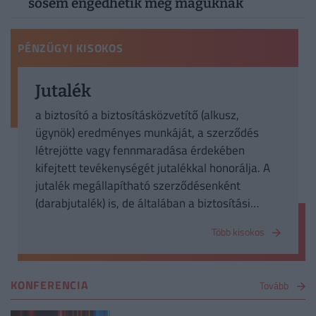
sosem engedhetik meg maguknak
PÉNZÜGYI KISOKOS
Jutalék
a biztosító a biztosításközvetítő (alkusz,
ügynök) eredményes munkáját, a szerződés
létrejötte vagy fennmaradása érdekében
kifejtett tevékenységét jutalékkal honorálja. A
jutalék megállapítható szerződésenként
(darabjutalék) is, de általában a biztosítási
összeghez igazodik.
Több kisokos
KONFERENCIA
Tovább