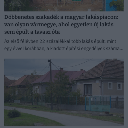
Döbbenetes szakadék a magyar lakáspiacon:
van olyan vármegye, ahol egyetlen új lakás
sem épült a tavasz óta
Az első félévben 22 százalékkal több lakás épült, mint
egy évvel korábban, a kiadott építési engedélyek száma
pedig még nagyobb, 29 százalékos ugrást mutatott