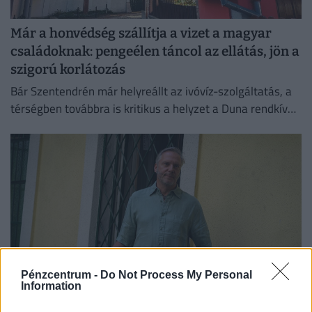
Már a honvédség szállítja a vizet a magyar
családoknak: pengeélen táncol az ellátás, jön a
szigorú korlátozás
Bár Szentendrén már helyreállt az ivóvíz-szolgáltatás, a
térségben továbbra is kritikus a helyzet a Duna rendkívül
alacsony vízállása miatt.
Pénzcentrum -
Do Not Process My Personal
Information
50 forintos palackgyűjtésből élnek túl egyre