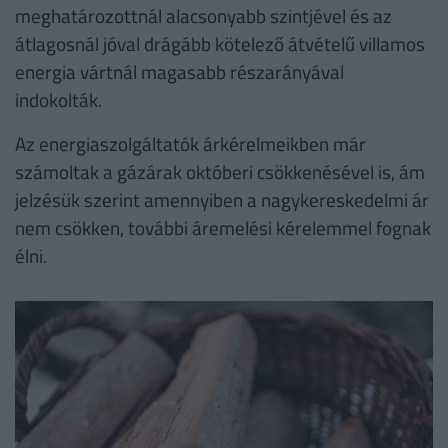
meghatározottnál alacsonyabb szintjével és az
átlagosnál jóval drágább kötelező átvételű villamos
energia vártnál magasabb részarányával
indokolták.
Az energiaszolgáltatók árkérelmeikben már
számoltak a gázárak októberi csökkenésével is, ám
jelzésük szerint amennyiben a nagykereskedelmi ár
nem csökken, további áremelési kérelemmel fognak
élni.