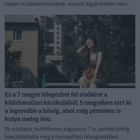
módon is takarékoskodnak, viszont jegyáremelés nem
lesz.
Ez a 7 megye lélegezhet fel elsőként a
kibírhatatlan kánikulából: 5 megyében tart ki
a legtovább a hőség, ahol még pénteken is
kutya meleg lesz
Az országos tisztifőorvos augusztus 7-e, péntek éjfélig
hosszabbította meg a harmadfokú hőségriasztást