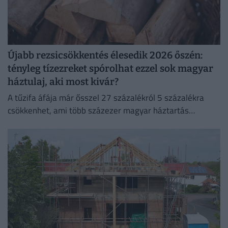
Újabb rezsicsökkentés élesedik 2026 őszén:
tényleg tízezreket spórolhat ezzel sok magyar
háztulaj, aki most kivár?
A tűzifa áfája már ősszel 27 százalékról 5 százalékra
csökkenhet, ami több százezer magyar háztartás
számára jelenthet könnyebbséget.