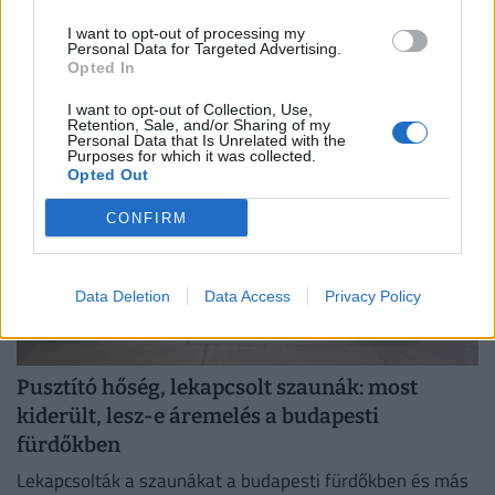
nagyon jól
Hiába estek csaknem 2 százalékponttal a hosszú
I want to opt-out of processing my
Personal Data for Targeted Advertising.
forintkamatok az elmúlt hónapokban, a piaci lakáshitelek
Opted In
átlagkamata egyelőre alig mozdult.
I want to opt-out of Collection, Use,
Retention, Sale, and/or Sharing of my
Personal Data that Is Unrelated with the
Purposes for which it was collected.
Opted Out
CONFIRM
Data Deletion
Data Access
Privacy Policy
Pusztító hőség, lekapcsolt szaunák: most
kiderült, lesz-e áremelés a budapesti
fürdőkben
Lekapcsolták a szaunákat a budapesti fürdőkben és más