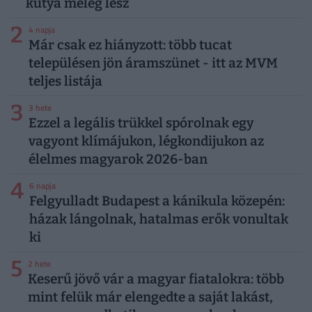
kutya meleg lesz
2
4 napja
Már csak ez hiányzott: több tucat
településen jön áramszünet - itt az MVM
teljes listája
3
3 hete
Ezzel a legális trükkel spórolnak egy
vagyont klímájukon, légkondijukon az
élelmes magyarok 2026-ban
4
6 napja
Felgyulladt Budapest a kánikula közepén:
házak lángolnak, hatalmas erők vonultak
ki
5
2 hete
Keserű jövő vár a magyar fiatalokra: több
mint felük már elengedte a saját lakást,