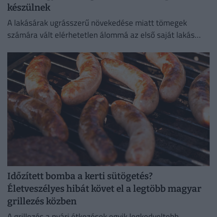
készülnek
A lakásárak ugrásszerű növekedése miatt tömegek
számára vált elérhetetlen álommá az első saját lakás
megszerzése.
Időzített bomba a kerti sütögetés?
Életveszélyes hibát követ el a legtöbb magyar
grillezés közben
A grillezés a nyári étkezések egyik legkedveltebb