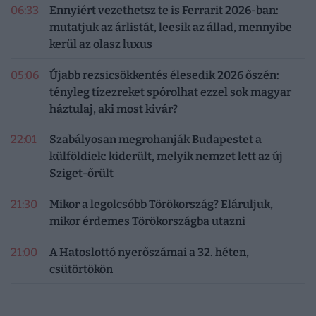
06:33
Ennyiért vezethetsz te is Ferrarit 2026-ban:
mutatjuk az árlistát, leesik az állad, mennyibe
kerül az olasz luxus
05:06
Újabb rezsicsökkentés élesedik 2026 őszén:
tényleg tízezreket spórolhat ezzel sok magyar
háztulaj, aki most kivár?
22:01
Szabályosan megrohanják Budapestet a
külföldiek: kiderült, melyik nemzet lett az új
Sziget-őrült
21:30
Mikor a legolcsóbb Törökország? Eláruljuk,
mikor érdemes Törökországba utazni
21:00
A Hatoslottó nyerőszámai a 32. héten,
csütörtökön