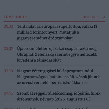
FRISS HÍREK
Több friss hír
09:03
Telitalálat az európai szuperlottón, valaki 11
milliárd forintot nyert! Mutatjuk a
giganyereményt érő számokat
08:32
Újabb kíméletlen éjszakai csapás rázta meg
Ukrajnát: Zelenszkij szerint egyre nehezebb
kivédeni a támadásokat
07:58
Magyar Péter: gigászi lakásprogram indul
Magyarországon, hatalmas változások jönnek
az orvosi rendelőkben és iskolákban is
07:45
Szombat reggeli túlélőcsomag: időjárás, hírek,
árfolyamok, névnap (2026. augusztus 8.)