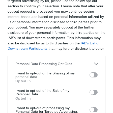
targeted advertising by us, please use the below opt-out
Az okosmérők lehetővé teszik a távleolvasást, az általuk
section to confirm your selection. Please note that after your
küldött adatok révén a hibák felderítésében és
opt-out request is processed you may continue seeing
javításában is új lehetőségek nyílnak.
interest-based ads based on personal information utilized by
PÉNZCENTRUM
| 2024. április 8. 17:02
us or personal information disclosed to third parties prior to
your opt-out. You may separately opt-out of the further
Erről az egy szolgáltatásról képtelenek
disclosure of your personal information by third parties on the
lemondani a magyarok: tényleg élni sem
IAB’s list of downstream participants. This information may
also be disclosed by us to third parties on the
IAB’s List of
tudnának enélkül?
Downstream Participants
that may further disclose it to other
Keveset tudnak az energiaellátásról, de a fejlesztésektől
third parties.
fenntartható, a takarékosságot segítő megoldásokat
Personal Data Processing Opt Outs
várnak a magyarok.
TELEX
| 2024. február 23. 09:19
I want to opt-out of the Sharing of my
personal data.
Nem elég a kínai akkugyáraknak a magyar
Opted In
áram: saját erőműveket húznának fel az
I want to opt-out of the Sale of my
üzemek mellé
Personal Data.
Opted In
Magyarország áramigénye az akkugyárak miatt
I want to opt-out of processing my
várhatóan 15-25 százalékkal emelkedni fog.
Personal Data for Targeted Advertising.