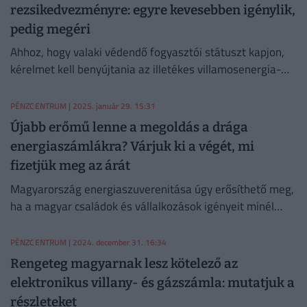
rezsikedvezményre: egyre kevesebben igénylik,
pedig megéri
Ahhoz, hogy valaki védendő fogyasztói státuszt kapjon,
kérelmet kell benyújtania az illetékes villamosenergia-
elosztónak, földgázelosztónak és a víziközmű-
szolgáltatónak.
PÉNZCENTRUM
| 2025. január 29. 15:31
Újabb erőmű lenne a megoldás a drága
energiaszámlákra? Várjuk ki a végét, mi
fizetjük meg az árát
Magyarország energiaszuverenitása úgy erősíthető meg,
ha a magyar családok és vállalkozások igényeit minél
nagyobb arányban az országhatáron belül szolgáljuk ki.
PÉNZCENTRUM
| 2024. december 31. 16:34
Rengeteg magyarnak lesz kötelező az
elektronikus villany- és gázszámla: mutatjuk a
részleteket