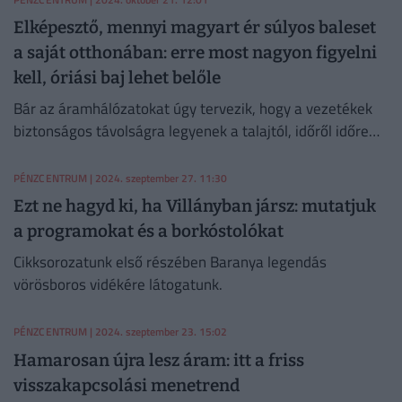
Elképesztő, mennyi magyart ér súlyos baleset
a saját otthonában: erre most nagyon figyelni
kell, óriási baj lehet belőle
Bár az áramhálózatokat úgy tervezik, hogy a vezetékek
biztonságos távolságra legyenek a talajtól, időről időre
előfordulnak balesetek.
PÉNZCENTRUM
| 2024. szeptember 27. 11:30
Ezt ne hagyd ki, ha Villányban jársz: mutatjuk
a programokat és a borkóstolókat
Cikksorozatunk első részében Baranya legendás
vörösboros vidékére látogatunk.
PÉNZCENTRUM
| 2024. szeptember 23. 15:02
Hamarosan újra lesz áram: itt a friss
visszakapcsolási menetrend