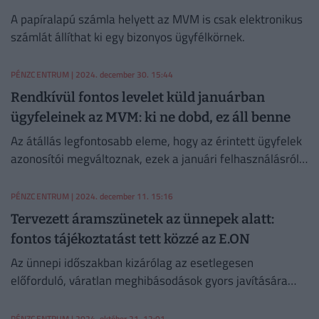
A papíralapú számla helyett az MVM is csak elektronikus
számlát állíthat ki egy bizonyos ügyfélkörnek.
PÉNZCENTRUM
| 2024. december 30. 15:44
Rendkívül fontos levelet küld januárban
ügyfeleinek az MVM: ki ne dobd, ez áll benne
Az átállás legfontosabb eleme, hogy az érintett ügyfelek
azonosítói megváltoznak, ezek a januári felhasználásról
szóló számlán jelennek meg először.
PÉNZCENTRUM
| 2024. december 11. 15:16
Tervezett áramszünetek az ünnepek alatt:
fontos tájékoztatást tett közzé az E.ON
Az ünnepi időszakban kizárólag az esetlegesen
előforduló, váratlan meghibásodások gyors javítására
koncentrál a cég, sehol nem végeznek üzemszünettel járó
hálózatfejlesztési munkát.
PÉNZCENTRUM
| 2024. október 21. 12:01