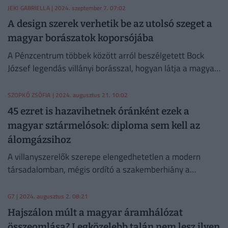
JEKI GABRIELLA
| 2024. szeptember 7. 07:02
A design szerek verhetik be az utolsó szeget a
magyar borászatok koporsójába
A Pénzcentrum többek között arról beszélgetett Bock
József legendás villányi borásszal, hogyan látja a magyar
borászat jelenét és jövőjét.
SZOPKÓ ZSÓFIA
| 2024. augusztus 21. 10:02
45 ezret is hazavihetnek óránként ezek a
magyar sztármelósok: diploma sem kell az
álomgázsihoz
A villanyszerelők szerepe elengedhetetlen a modern
társadalomban, mégis ordító a szakemberhiány a
szférában.
G7
| 2024. augusztus 2. 08:21
Hajszálon múlt a magyar áramhálózat
összeomlása? Legközelebb talán nem lesz ilyen