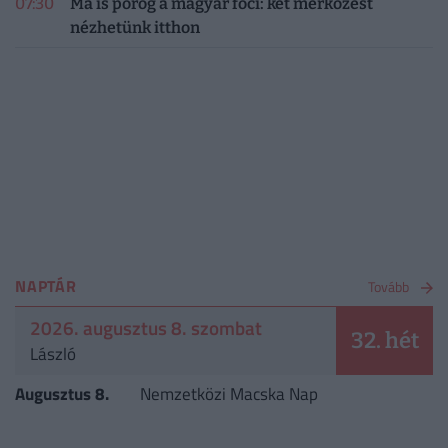
07:30
Ma is pörög a magyar foci: két mérkőzést
nézhetünk itthon
NAPTÁR
Tovább
2026. augusztus 8. szombat
32. hét
László
Augusztus 8.
Nemzetközi Macska Nap