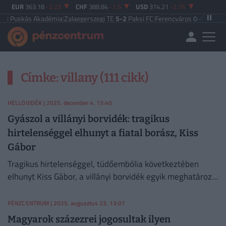
EUR
363.18
-2.23
CHF
388.84
-1.5
USD
314.21
-2.76
Puskás Akadémia
|
Zalaegerszegi TE
5-2
Paksi FC
|
Ferencváros
0-0
Vasas FC
|
Címke: villany (111 cikk)
HELLOVIDÉK
| 2025. december 4. 13:40
Gyászol a villányi borvidék: tragikus
hirtelenséggel elhunyt a fiatal borász, Kiss
Gábor
Tragikus hirtelenséggel, tüdőembólia következtében
elhunyt Kiss Gábor, a villányi borvidék egyik meghatározó,
fiatal borásza.
PÉNZCENTRUM
| 2025. augusztus 23. 13:01
Magyarok százezrei jogosultak ilyen