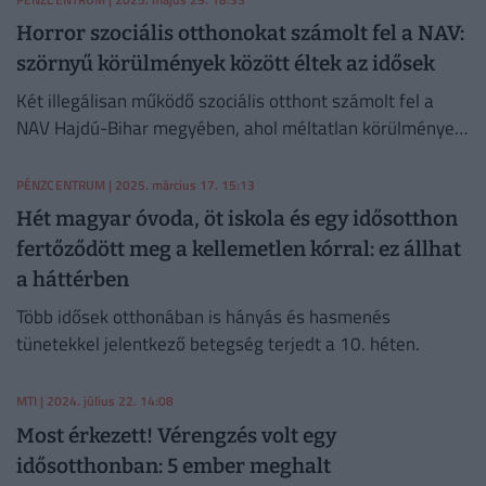
Horror szociális otthonokat számolt fel a NAV:
szörnyű körülmények között éltek az idősek
Két illegálisan működő szociális otthont számolt fel a
NAV Hajdú-Bihar megyében, ahol méltatlan körülmények
között tartották az időseket.
PÉNZCENTRUM
| 2025. március 17. 15:13
Hét magyar óvoda, öt iskola és egy idősotthon
fertőződött meg a kellemetlen kórral: ez állhat
a háttérben
Több idősek otthonában is hányás és hasmenés
tünetekkel jelentkező betegség terjedt a 10. héten.
MTI
| 2024. július 22. 14:08
Most érkezett! Vérengzés volt egy
idősotthonban: 5 ember meghalt