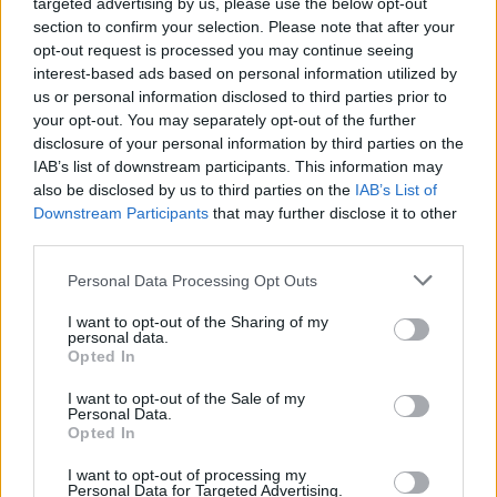
kognitív hanyatlást okozhat.
targeted advertising by us, please use the below opt-out
section to confirm your selection. Please note that after your
PÉNZCENTRUM
| 2023. augusztus 28. 14:25
opt-out request is processed you may continue seeing
Megrázó tragédia: kézigránát robbant egy
interest-based ads based on personal information utilized by
us or personal information disclosed to third parties prior to
idősotthonban, ketten életüket vesztették
your opt-out. You may separately opt-out of the further
Kézigránát robbant abban az idősotthonban
disclosure of your personal information by third parties on the
Horvátországban, ahol ketten meghaltak, egy ember
IAB’s list of downstream participants. This information may
pedig megsérült - közölte hétfőn a rendőrség. A bombát
also be disclosed by us to third parties on the
IAB’s List of
Downstream Participants
that may further disclose it to other
az egyik idős lakó aktiválta.
PÉNZCENTRUM
| 2023. július 28. 08:35
third parties.
Sok tehetős, idős vidéki magyar is pályázna: itt
Personal Data Processing Opt Outs
nyílik hamarosan elit idősotthon
Magyarországon
I want to opt-out of the Sharing of my
personal data.
A Pénzcentrum most Dr. Nagy Viktor főigazgatóval
Opted In
beszélgetett arról, mitől egyedülálló Magyarországon egy
I want to opt-out of the Sale of my
ilyen idősotthon és általában milyen a magyar
Personal Data.
Opted In
idősgondozás helyzete.
KOÓS ANNA
| 2023. július 28. 05:40
I want to opt-out of processing my
Nyílik Budapest első elit idősotthona: ilyen
Personal Data for Targeted Advertising.