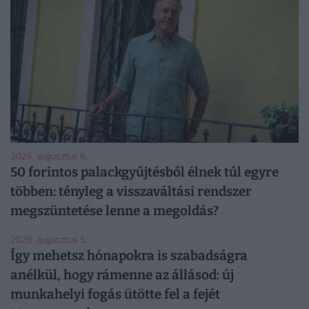
2026. augusztus 6.
50 forintos palackgyűjtésből élnek túl egyre
többen: tényleg a visszaváltási rendszer
megszüntetése lenne a megoldás?
2026. augusztus 5.
Így mehetsz hónapokra is szabadságra
anélkül, hogy rámenne az állásod: új
munkahelyi fogás ütötte fel a fejét