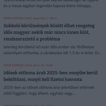
és a Vasas egykori legendás kapusa kilenc hónapja
költözött feleségével egy budai idősotthonba.
PÉNZCENTRUM
| 2025. augusztus 7. 08:44
Sokkoló körülmények között élhet rengeteg
idős magyar: nekik már nincs innen kiút,
rendszerszintű a probléma
Jelenleg körülbelül 40 ezer idős ember vár férőhelyre
valamilyen otthonba, a várakozási idő 1,5 év is lehet. Ez
táptalajt ad az engedély nélkül működő otthonok
terjedésének.
PÉNZCENTRUM
| 2025. július 28. 16:00
Idősek otthona árak 2025-ben: ennyibe kerül
beköltözni, ennyit kell fizetni havonta
2025-ben az idősek otthona árai jelentősen eltérnek
attól függően, hogy állami, egyházi vagy
magánfenntartású intézményről van szó. Cikkünkben
most bemutatjuk a várható költségeket.
PÉNZCENTRUM
| 2025. május 29. 18:33