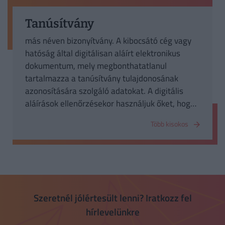
Tanúsítvány
más néven bizonyítvány. A kibocsátó cég vagy
hatóság által digitálisan aláírt elektronikus
dokumentum, mely megbonthatatlanul
tartalmazza a tanúsítvány tulajdonosának
azonosítására szolgáló adatokat. A digitális
aláírások ellenőrzésekor használjuk őket, hogy
egy titkosított kapcsolat (SSL) - pl. internet
Több kisokos
banking esetén - valóban a bankkal épült-e ki.
Szeretnél jólértesült lenni? Iratkozz fel
hírlevelünkre