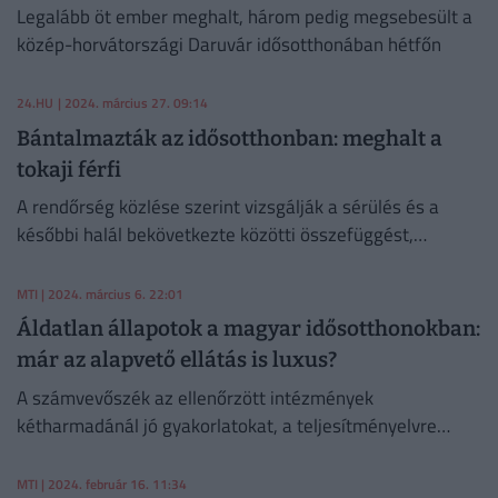
Legalább öt ember meghalt, három pedig megsebesült a
közép-horvátországi Daruvár idősotthonában hétfőn
24.HU
| 2024. március 27. 09:14
Bántalmazták az idősotthonban: meghalt a
tokaji férfi
A rendőrség közlése szerint vizsgálják a sérülés és a
későbbi halál bekövetkezte közötti összefüggést,
gyanúsítotti kihallgatásra egyelőre még nem került sor.
MTI
| 2024. március 6. 22:01
Áldatlan állapotok a magyar idősotthonokban:
már az alapvető ellátás is luxus?
A számvevőszék az ellenőrzött intézmények
kétharmadánál jó gyakorlatokat, a teljesítményelvre
fókuszáló intézkedéseket is talált.
MTI
| 2024. február 16. 11:34