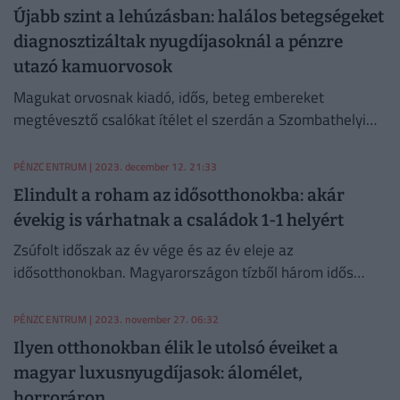
Újabb szint a lehúzásban: halálos betegségeket
diagnosztizáltak nyugdíjasoknál a pénzre
utazó kamuorvosok
Magukat orvosnak kiadó, idős, beteg embereket
megtévesztő csalókat ítélet el szerdán a Szombathelyi
Törvényszék.
PÉNZCENTRUM
| 2023. december 12. 21:33
Elindult a roham az idősotthonokba: akár
évekig is várhatnak a családok 1-1 helyért
Zsúfolt időszak az év vége és az év eleje az
idősotthonokban. Magyarországon tízből három idős
ember él egyedül, minden harmadik 60-79 év közötti
pedig magányosnak vallja magát.
PÉNZCENTRUM
| 2023. november 27. 06:32
Ilyen otthonokban élik le utolsó éveiket a
magyar luxusnyugdíjasok: álomélet,
horroráron