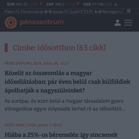
EUR
365.33
-0.08
CHF
390.2
-0.14
USD
317.06
0.08
aksi FC
|
Ferencváros
0-0
Vasas FC
|
Győri ETO FC
4-0
Nyíregyháza
|
Újpest FC
Címke: idősotthon (63 cikk)
PÉNZCENTRUM
| 2026. július 28. 12:27
Közelít az összeomlás a magyar
idősellátásban: pár éven belül csak külföldiek
ápolhatják a nagyszüleinket?
Az európai, és ezen belül a magyar társadalom gyors
elöregedése egyre súlyosabb terhet ró az idősellátó
rendszerekre.
KOÓS ANNA
| 2026. június 7. 06:02
Hiába a 25%-os béremelés: így sincsenek