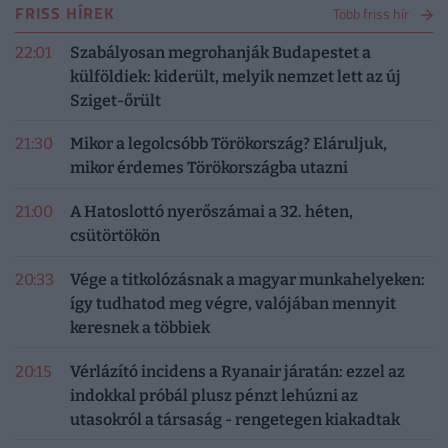
FRISS HÍREK
Több friss hír
22:01
Szabályosan megrohanják Budapestet a
külföldiek: kiderült, melyik nemzet lett az új
Sziget-őrült
21:30
Mikor a legolcsóbb Törökország? Eláruljuk,
mikor érdemes Törökországba utazni
21:00
A Hatoslottó nyerőszámai a 32. héten,
csütörtökön
20:33
Vége a titkolózásnak a magyar munkahelyeken:
így tudhatod meg végre, valójában mennyit
keresnek a többiek
20:15
Vérlázító incidens a Ryanair járatán: ezzel az
indokkal próbál plusz pénzt lehúzni az
utasokról a társaság - rengetegen kiakadtak