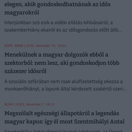
elegen, akik gondoskodhatnának az idős
magyarokról
Interjúnkban szó esik a vidéki ellátás kihívásairól, a
szakemberhiány okairól és az idősgondozás előtt álló
legfontosabb reformfeladatokról is.
KOÓS ANNA
| 2025. december 15. 10:02
Menekülnek a magyar dolgozók ebből a
szektorból: nem lesz, aki gondoskodjon több
százezer idősről
A szociális szférában nem csak alulfizetettség okozza a
munkaerőhiányt, a lapunk által kérdezett szakértő szerint
rendszerszintű problémák vannak.
BLIKK
| 2025. december 1. 16:12
Megszólalt egészségi állapotáról a legendás
magyar kapus: így él most Szentmihályi Antal
Szentmihályi Antal olimpiai bajnok labdarúgó, az Újpest