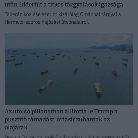
után: kiderült a titkos tárgyalások igazsága
Teherán közlése szerint kizárólag Ománnal tárgyal a
Hormuzi-szoros hajózási útvonalairól.
Az utolsó pillanatban állította le Trump a
pusztító támadást: óriásit zuhantak az
olajárak
Donald Trump az utolsó pillanatban elhalasztotta az Irán