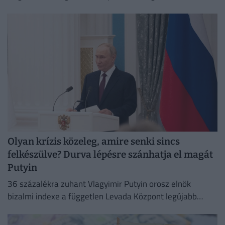
heti ceutai migrációs válság nyomán.
Olyan krízis közeleg, amire senki sincs
felkészülve? Durva lépésre szánhatja el magát
Putyin
36 százalékra zuhant Vlagyimir Putyin orosz elnök
bizalmi indexe a független Levada Központ legújabb
felmérése szerint