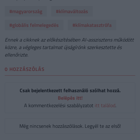
#magyarország
#klímaváltozás
#globális felmelegedés
#klímakatasztrófa
Ennek a cikknek az előkészítésében AI-asszisztens működött
közre, a végleges tartalmat újságírónk szerkesztette és
ellenőrizte.
0 HOZZÁSZÓLÁS
Csak bejelentkezett felhasználó szólhat hozzá.
Belépés itt!
A kommentkezelési szabályzatot
itt találod
.
Még nincsenek hozzászólások. Legyél te az első!