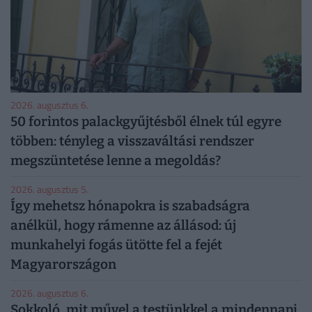
2026. augusztus 6.
50 forintos palackgyűjtésből élnek túl egyre
többen: tényleg a visszaváltási rendszer
megszüntetése lenne a megoldás?
2026. augusztus 5.
Így mehetsz hónapokra is szabadságra
anélkül, hogy rámenne az állásod: új
munkahelyi fogás ütötte fel a fejét
Magyarországon
2026. augusztus 6.
Sokkoló, mit művel a testünkkel a mindennapi