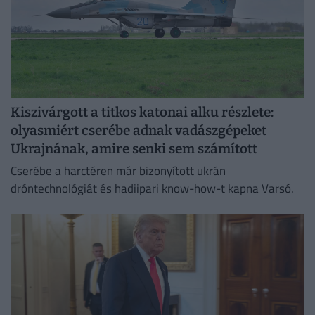
Kiszivárgott a titkos katonai alku részlete:
olyasmiért cserébe adnak vadászgépeket
Ukrajnának, amire senki sem számított
Cserébe a harctéren már bizonyított ukrán
dróntechnológiát és hadiipari know-how-t kapna Varsó.