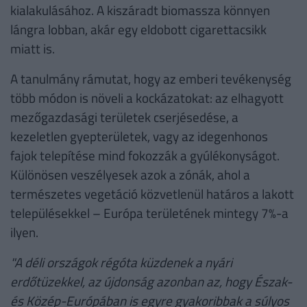
kialakulásához. A kiszáradt biomassza könnyen
lángra lobban, akár egy eldobott cigarettacsikk
miatt is.
A tanulmány rámutat, hogy az emberi tevékenység
több módon is növeli a kockázatokat: az elhagyott
mezőgazdasági területek cserjésedése, a
kezeletlen gyepterületek, vagy az idegenhonos
fajok telepítése mind fokozzák a gyúlékonyságot.
Különösen veszélyesek azok a zónák, ahol a
természetes vegetáció közvetlenül határos a lakott
településekkel – Európa területének mintegy 7%-a
ilyen.
"A déli országok régóta küzdenek a nyári
erdőtüzekkel, az újdonság azonban az, hogy Észak-
és Közép-Európában is egyre gyakoribbak a súlyos