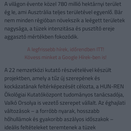
A világon évente közel 780 millió hektárnyi terület
ég le, ami Ausztrália teljes területével egyenlő. Bár
nem minden régióban növekszik a leégett területek
nagysága, a tüzek intenzitása és pusztító ereje
aggasztó mértékben fokozódik.
A legfrissebb hírek, időrendben ITT!
Kövess minket a Google Hírek-ben is!
A 22 nemzetközi kutató részvételével készült
projektben, amely a tűz új szerepének és
kockázatának feltérképezését célozta, a HUN-REN
Ökológiai Kutatóközpont tudományos tanácsadója,
Valkó Orsolya is vezető szerepet vállalt. Az éghajlati
változások – a forróbb nyarak, hosszabb
hőhullámok és gyakoribb aszályos időszakok –
ideális feltételeket teremtenek a tüzek