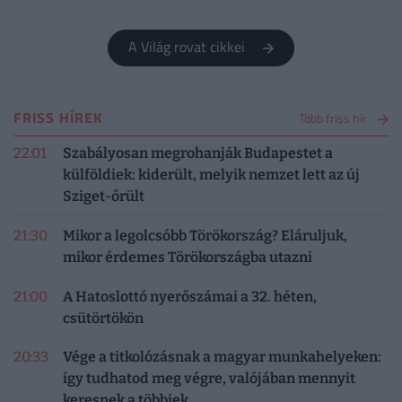
A Világ rovat cikkei
FRISS HÍREK
Több friss hír
22:01
Szabályosan megrohanják Budapestet a
külföldiek: kiderült, melyik nemzet lett az új
Sziget-őrült
21:30
Mikor a legolcsóbb Törökország? Eláruljuk,
mikor érdemes Törökországba utazni
21:00
A Hatoslottó nyerőszámai a 32. héten,
csütörtökön
20:33
Vége a titkolózásnak a magyar munkahelyeken:
így tudhatod meg végre, valójában mennyit
keresnek a többiek