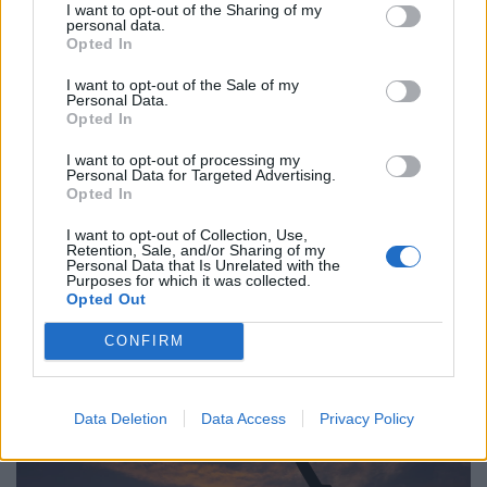
I want to opt-out of the Sharing of my
personal data.
Opted In
I want to opt-out of the Sale of my
Personal Data.
Opted In
I want to opt-out of processing my
Personal Data for Targeted Advertising.
Opted In
I want to opt-out of Collection, Use,
Újabb komoly csapás érte Kijevet az éjszaka,
Retention, Sale, and/or Sharing of my
Personal Data that Is Unrelated with the
közben atomhatalom telepít rakétaegységet
Purposes for which it was collected.
Oroszországba
Opted Out
Oroszország szerdán súlyos ballisztikusrakéta-csapást
CONFIRM
mért Kijevre és a főváros környékére, a támadásban
legalább 17 ember életét vesztette.
Data Deletion
Data Access
Privacy Policy