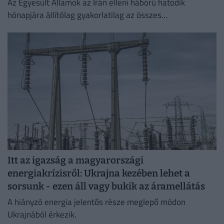
Az Egyesült Államok az Irán elleni háború hatodik
hónapjára állítólag gyakorlatilag az összes
rakétakészletét felhasználta.
Itt az igazság a magyarországi
energiakrízisről: Ukrajna kezében lehet a
sorsunk - ezen áll vagy bukik az áramellátás
A hiányzó energia jelentős része meglepő módon
Ukrajnából érkezik.