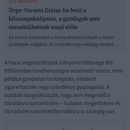
EZ IS ÉRDEKELHET
Ürge-Vorsatz Diána: ha beüt a
klímaapokalipszis, a gazdagok sem
menekülhetnek majd előle
Az elmúlt évtizedben a klímaváltozás kilépett a távoli
jövőképek világából, és a mindennapi valóság részévé
vált – ez már nem vita tárgya, hanem tény, amelyet a
bőrünkön is érzünk.
A hazai vegetációtüzek túlnyomó többsége (kb.
99%) emberi tevékenységre vezethető vissza, mint
például gondatlan tarlóégetés, eldobott
cigarettacsikk vagy szándékos gyújtogatás. A
kutatók hangsúlyozzák, hogy nem elegendő a
tűzoltásra koncentrálni – tudatos megelőzésre és
társadalmi szemléletformálásra is szükség van.