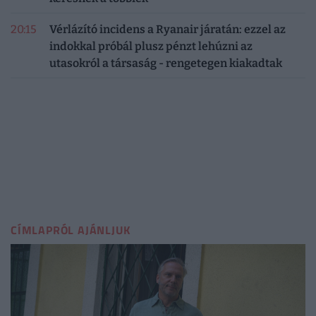
20:15
Vérlázító incidens a Ryanair járatán: ezzel az
indokkal próbál plusz pénzt lehúzni az
utasokról a társaság - rengetegen kiakadtak
CÍMLAPRÓL AJÁNLJUK