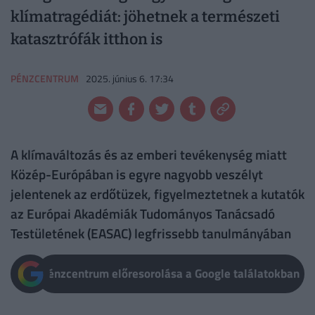
klímatragédiát: jöhetnek a természeti
katasztrófák itthon is
PÉNZCENTRUM
2025. június 6. 17:34
A klímaváltozás és az emberi tevékenység miatt
Közép-Európában is egyre nagyobb veszélyt
jelentenek az erdőtüzek, figyelmeztetnek a kutatók
az Európai Akadémiák Tudományos Tanácsadó
Testületének (EASAC) legfrissebb tanulmányában
Pénzcentrum előresorolása a Google találatokban