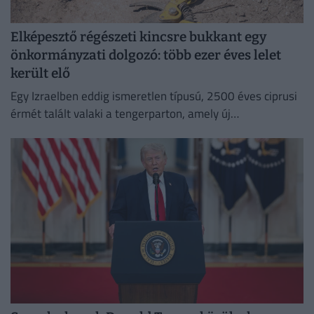
Elképesztő régészeti kincsre bukkant egy
önkormányzati dolgozó: több ezer éves lelet
került elő
Egy Izraelben eddig ismeretlen típusú, 2500 éves ciprusi
érmét talált valaki a tengerparton, amely új
információkkal szolgálhat a perzsa kori földközi-tengeri
kereskedelemről.