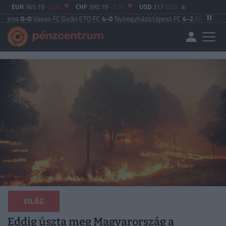
EUR
365.19
-0.22
CHF
390.19
-0.15
USD
317
0.03
sas FC
|
Győri ETO FC
4-0
Nyíregyháza
|
Újpest FC
4-2
Debreceni VSC
|
Budapes
VILÁG
Eddig úszta meg Magyarország a