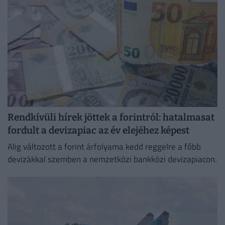
Rendkívüli hírek jöttek a forintról: hatalmasat
fordult a devizapiac az év elejéhez képest
Alig változott a forint árfolyama kedd reggelre a főbb
devizákkal szemben a nemzetközi bankközi devizapiacon.