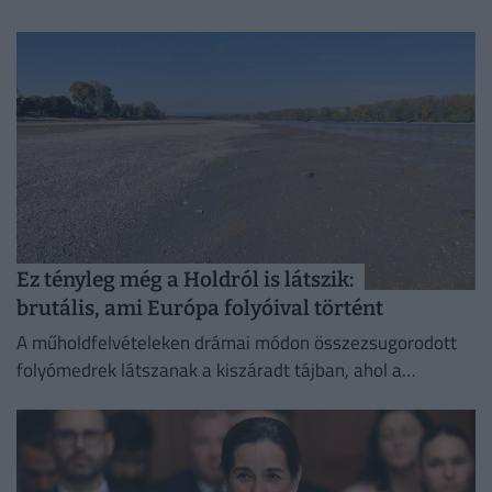
Ez tényleg még a Holdról is látszik:
brutális, ami Európa folyóival történt
A műholdfelvételeken drámai módon összezsugorodott
folyómedrek látszanak a kiszáradt tájban, ahol a
visszahúzódó víz hatalmas partszakaszokat és eddig
felszín alatti homokpadokat tárt fel.