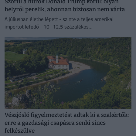
Szorul a hurok Donald Trump körül: olyan
helyről perelik, ahonnan biztosan nem várta
A júliusban életbe lépett - szinte a teljes amerikai
importot lefedő - 10–12,5 százalékos
vámintézkedéseket Washington a kényszermunka elleni
fellépéssel indokolja.
Vészjósló figyelmeztetést adtak ki a szakértők:
erre a gazdasági csapásra senki sincs
felkészülve