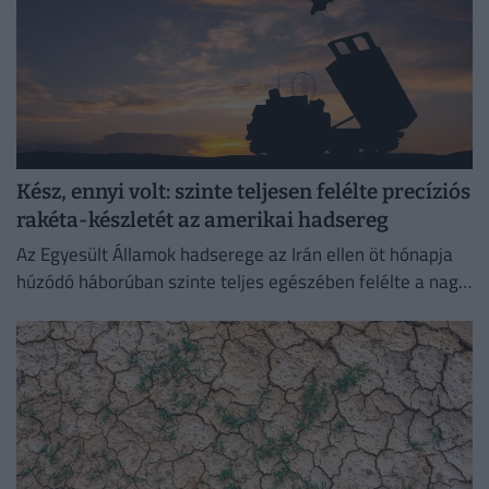
Kész, ennyi volt: szinte teljesen felélte precíziós
rakéta-készletét az amerikai hadsereg
Az Egyesült Államok hadserege az Irán ellen öt hónapja
húzódó háborúban szinte teljes egészében felélte a nagy
hatótávolságú precíziós rakétáinak globális készletét.