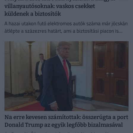
villanyautósoknak: vaskos csekket
küldenek a biztosítók
A hazai utakon futó elektromos autók száma már jócskán
átlépte a százezres határt, ami a biztosítási piacon is
egyértelműen érezteti a hatását.
Na erre kevesen számítottak: összerúgta a port
Donald Trump az egyik legfőbb bizalmasával