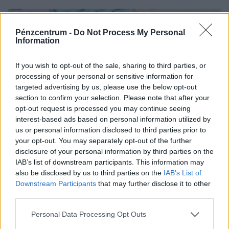
Pénzcentrum -
Do Not Process My Personal
Information
If you wish to opt-out of the sale, sharing to third parties, or
processing of your personal or sensitive information for
targeted advertising by us, please use the below opt-out
section to confirm your selection. Please note that after your
opt-out request is processed you may continue seeing
interest-based ads based on personal information utilized by
us or personal information disclosed to third parties prior to
Rendkívüli döntés az Unióban: elképesztő
your opt-out. You may separately opt-out of the further
milliárdokat utaltak ki a zárolt orosz
disclosure of your personal information by third parties on the
IAB’s list of downstream participants. This information may
vagyonból
also be disclosed by us to third parties on the
IAB’s List of
Újabb, 1,4 milliárd eurós támogatást juttatott el
Downstream Participants
that may further disclose it to other
Ukrajnának az Európai Unió az európai bankokban zárolt
third parties.
orosz vagyon hozamából.
Personal Data Processing Opt Outs