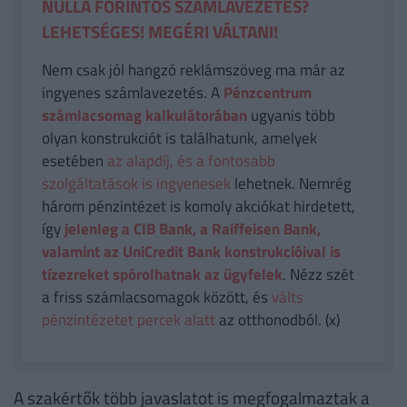
NULLA FORINTOS SZÁMLAVEZETÉS?
LEHETSÉGES! MEGÉRI VÁLTANI!
Nem csak jól hangzó reklámszöveg ma már az
ingyenes számlavezetés. A
Pénzcentrum
számlacsomag kalkulátorában
ugyanis több
olyan konstrukciót is találhatunk, amelyek
esetében
az alapdíj, és a fontosabb
szolgáltatások is ingyenesek
lehetnek. Nemrég
három pénzintézet is komoly akciókat hirdetett,
így
jelenleg a CIB Bank, a Raiffeisen Bank,
valamint az UniCredit Bank konstrukcióival is
tízezreket spórolhatnak az ügyfelek
. Nézz szét
a friss számlacsomagok között, és
válts
pénzintézetet percek alatt
az otthonodból. (x)
A szakértők több javaslatot is megfogalmaztak a