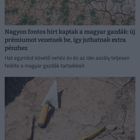
Nagyon fontos hírt kaptak a magyar gazdák: új
prémiumot vezetnek be, így juthatnak extra
pénzhez
Hat egymást követő nehéz év és az idei aszály teljesen
felélte a magyar gazdák tartalékait.