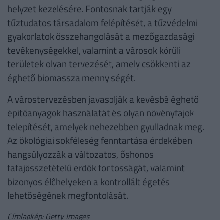
helyzet kezelésére. Fontosnak tartják egy
tűztudatos társadalom felépítését, a tűzvédelmi
gyakorlatok összehangolását a mezőgazdasági
tevékenységekkel, valamint a városok körüli
területek olyan tervezését, amely csökkenti az
éghető biomassza mennyiségét.
A várostervezésben javasolják a kevésbé éghető
építőanyagok használatát és olyan növényfajok
telepítését, amelyek nehezebben gyulladnak meg.
Az ökológiai sokféleség fenntartása érdekében
hangsúlyozzák a változatos, őshonos
fafajösszetételű erdők fontosságát, valamint
bizonyos élőhelyeken a kontrollált égetés
lehetőségének megfontolását.
Címlapkép: Getty Images