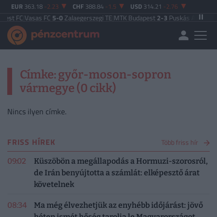
EUR
363.18
-2.23
CHF
388.84
-1.5
USD
314.21
-2.76
pest FC
|
Vasas FC
5-0
Zalaegerszegi TE
|
MTK Budapest
2-3
Puskás Akadémia
Címke: győr-moson-sopron
vármegye (0 cikk)
Nincs ilyen címke.
FRISS HÍREK
Több friss hír
09:02
Küszöbön a megállapodás a Hormuzi-szorosról,
de Irán benyújtotta a számlát: elképesztő árat
követelnek
08:34
Ma még élvezhetjük az enyhébb időjárást: jövő
héten ismét hőség tarolja le Magyarországot,