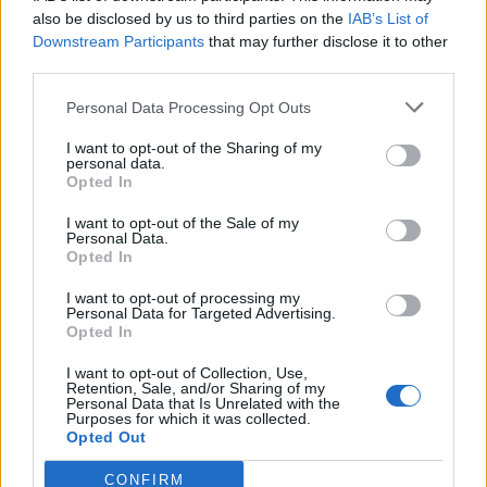
also be disclosed by us to third parties on the
IAB’s List of
Downstream Participants
that may further disclose it to other
third parties.
2026. augusztus 9.
Personal Data Processing Opt Outs
Életveszélyes fákkal van tele Budapest:
I want to opt-out of the Sharing of my
bármikor kidőlhetnek, vigyázz hová parkolsz,
personal data.
Opted In
merre sétálsz ezeken a helyeken
I want to opt-out of the Sale of my
2026. augusztus 8.
Personal Data.
Opted In
Ezért a kutyáért ma már egy használt autó
árát is elkérik: ennyiért veszik a magyarok a
I want to opt-out of processing my
Personal Data for Targeted Advertising.
legnépszerűbb fajtákat 2026-ban
Opted In
2026. augusztus 8.
I want to opt-out of Collection, Use,
Retention, Sale, and/or Sharing of my
Mennyibe kerül a jogosítvány 2026-ban?
Personal Data that Is Unrelated with the
Purposes for which it was collected.
Vezetői engedély megszerzésének menete, ára
Opted Out
2026. augusztus 8.
CONFIRM