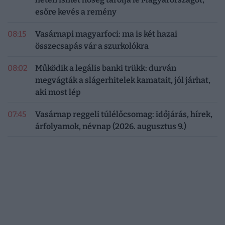
esőre kevés a remény
08:15
Vasárnapi magyarfoci: ma is két hazai
összecsapás vár a szurkolókra
08:02
Működik a legális banki trükk: durván
megvágták a slágerhitelek kamatait, jól járhat,
aki most lép
07:45
Vasárnap reggeli túlélőcsomag: időjárás, hírek,
árfolyamok, névnap (2026. augusztus 9.)