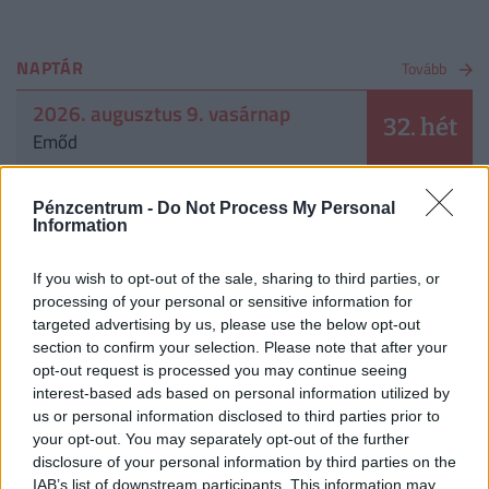
NAPTÁR
Tovább
2026. augusztus 9. vasárnap
32. hét
Emőd
Augusztus 9.
A világ őslakosainak nemzetközi napja
Pénzcentrum -
Do Not Process My Personal
Augusztus 9.
Information
Az állatkertek napja
If you wish to opt-out of the sale, sharing to third parties, or
CÍMLAPRÓL AJÁNLJUK
processing of your personal or sensitive information for
targeted advertising by us, please use the below opt-out
section to confirm your selection. Please note that after your
opt-out request is processed you may continue seeing
interest-based ads based on personal information utilized by
us or personal information disclosed to third parties prior to
your opt-out. You may separately opt-out of the further
disclosure of your personal information by third parties on the
IAB’s list of downstream participants. This information may