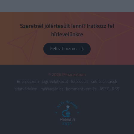
Szeretnél jólértesült lenni? Iratkozz fel
hírlevelünkre
Feliratkozom
© 2026 Pénzcentrum
impresszum
jogi nyilatkozat
kapcsolat
süti beállítások
adatvédelem
médiaajánlat
kommentkezelés
ÁSZF
RSS