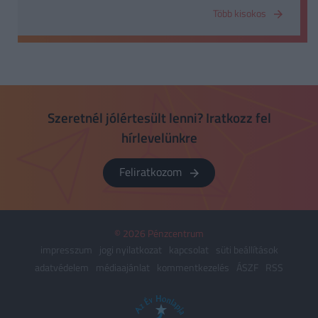
lekérdezésére alkalmas. Saját AMT-nek
Több kisokos
nevezzük a hitelintézetünk automatáit, ahol
általában olcsóbban vehetünk fel pénzt, mint az
idegen, vagyis más bankhoz tartozó
automatából.
Szeretnél jólértesült lenni? Iratkozz fel
hírlevelünkre
Feliratkozom
© 2026 Pénzcentrum
impresszum
jogi nyilatkozat
kapcsolat
süti beállítások
adatvédelem
médiaajánlat
kommentkezelés
ÁSZF
RSS