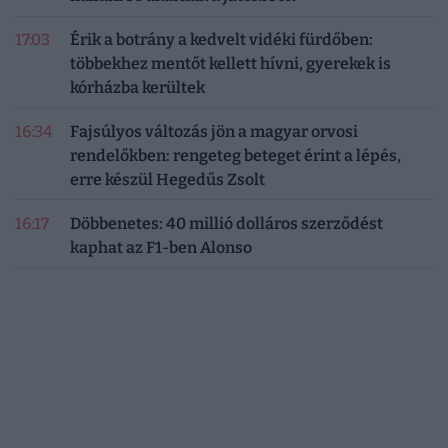
17:03
Érik a botrány a kedvelt vidéki fürdőben:
többekhez mentőt kellett hívni, gyerekek is
kórházba kerültek
16:34
Fajsúlyos változás jön a magyar orvosi
rendelőkben: rengeteg beteget érint a lépés,
erre készül Hegedűs Zsolt
16:17
Döbbenetes: 40 millió dolláros szerződést
kaphat az F1-ben Alonso