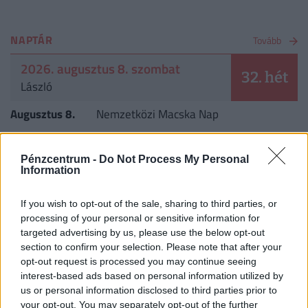
NAPTÁR
Tovább
2026. augusztus 8. szombat
32. hét
László
Augusztus 8.
Nemzetközi Macska Nap
CÍMLAPRÓL AJÁNLJUK
Pénzcentrum -
Do Not Process My Personal
Information
If you wish to opt-out of the sale, sharing to third parties, or
processing of your personal or sensitive information for
targeted advertising by us, please use the below opt-out
section to confirm your selection. Please note that after your
opt-out request is processed you may continue seeing
interest-based ads based on personal information utilized by
us or personal information disclosed to third parties prior to
your opt-out. You may separately opt-out of the further