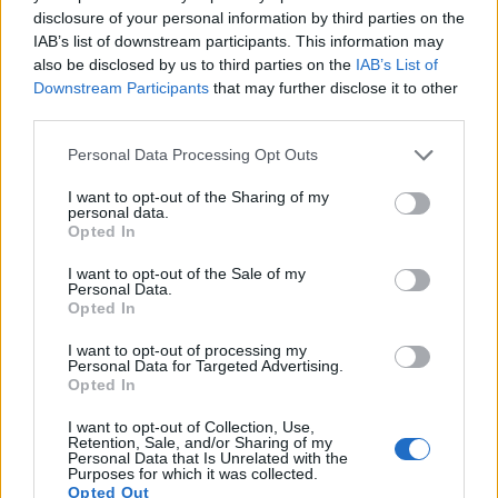
disclosure of your personal information by third parties on the
IAB’s list of downstream participants. This information may
2026. augusztus 8.
also be disclosed by us to third parties on the
IAB’s List of
Ezért a kutyáért ma már egy használt autó
Downstream Participants
that may further disclose it to other
third parties.
árát is elkérik: ennyiért veszik a magyarok a
legnépszerűbb fajtákat 2026-ban
Personal Data Processing Opt Outs
2026. augusztus 7.
I want to opt-out of the Sharing of my
personal data.
Újabb rezsicsökkentés élesedik 2026 őszén:
Opted In
tényleg tízezreket spórolhat ezzel sok magyar
I want to opt-out of the Sale of my
háztulaj, aki most kivár?
Personal Data.
Opted In
2026. augusztus 8.
I want to opt-out of processing my
Mennyibe kerül a jogosítvány 2026-ban?
Personal Data for Targeted Advertising.
Vezetői engedély megszerzésének menete, ára
Opted In
I want to opt-out of Collection, Use,
2026. augusztus 8.
Retention, Sale, and/or Sharing of my
Ennyit keres egy motoros ételfutár egyetlen
Personal Data that Is Unrelated with the
Purposes for which it was collected.
hét alatt 2026-ban Budapesten: főállásban is
Opted Out