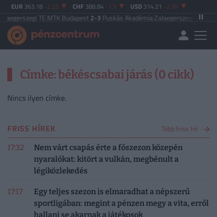
EUR
363.18
-2.23
CHF
388.84
-1.5
USD
314.21
-2.76
laegerszegi TE
|
MTK Budapest
2-3
Puskás Akadémia
|
Zalaegerszegi TE
5-2
P
Címke: békéscsabai járás (0 cikk)
Nincs ilyen címke.
FRISS HÍREK
Több friss hír
17:32
Nem várt csapás érte a főszezon közepén
nyaralókat: kitört a vulkán, megbénult a
légiközlekedés
17:17
Egy teljes szezon is elmaradhat a népszerű
sportligában: megint a pénzen megy a vita, erről
hallani se akarnak a játékosok