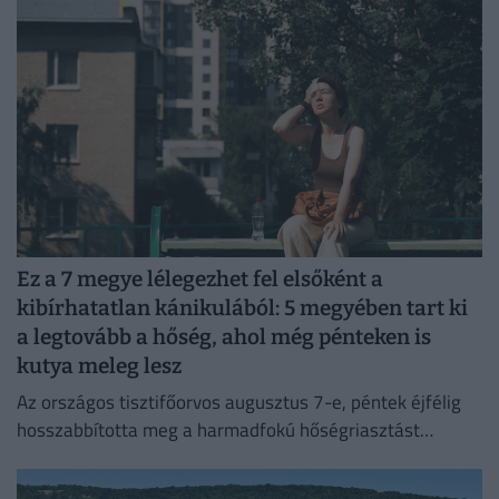
Ez a 7 megye lélegezhet fel elsőként a
kibírhatatlan kánikulából: 5 megyében tart ki
a legtovább a hőség, ahol még pénteken is
kutya meleg lesz
Az országos tisztifőorvos augusztus 7-e, péntek éjfélig
hosszabbította meg a harmadfokú hőségriasztást
Magyarország teljes területére. Néhol már hamarabb
fellélegezhetünk.