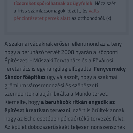
tízezreket spórolhatnak az ügyfelek
. Nézz szét
a friss számlacsomagok között, és
válts
pénzintézetet percek alatt
az otthonodból. (x)
A szakmai vádaknak erősen ellentmond az a tény,
hogy a beruházó tervét 2008 nyarán a Központi
Építészeti - Műszaki Tervtanács és a Fővárosi
Tervtanács is egyhangúlag elfogadta.
Fenyverneky
Sándor főépítész
úgy válaszolt, hogy a szakmai
grémium városrendezési és szépészeti
szempontok alapján bírálta a Mundo tervét.
Kiemelte, hogy
a beruházók ritkán engedik az
építészt kreatívan tervezni
, ezért is örültek annak,
hogy az Echo esetében példaértékű tervezés folyt.
Az épület dobozszerűségét teljesen nonszensznek