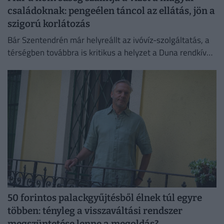
családoknak: pengeélen táncol az ellátás, jön a
szigorú korlátozás
Bár Szentendrén már helyreállt az ivóvíz-szolgáltatás, a
térségben továbbra is kritikus a helyzet a Duna rendkívül
alacsony vízállása miatt.
50 forintos palackgyűjtésből élnek túl egyre
többen: tényleg a visszaváltási rendszer
megszüntetése lenne a megoldás?