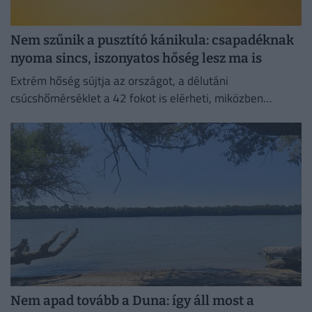
Nem szűnik a pusztító kánikula: csapadéknak
nyoma sincs, iszonyatos hőség lesz ma is
Extrém hőség sújtja az országot, a délutáni
csúcshőmérséklet a 42 fokot is elérheti, miközben
csapadékra egyáltalán nem lehet számítani.
Nem apad tovább a Duna: így áll most a