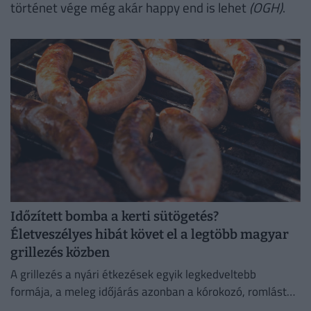
történet vége még akár happy end is lehet
(OGH)
.
Időzített bomba a kerti sütögetés?
Életveszélyes hibát követ el a legtöbb magyar
grillezés közben
A grillezés a nyári étkezések egyik legkedveltebb
formája, a meleg időjárás azonban a kórokozó, romlást
okozó baktériumok gyorsabb szaporodásának is kedvez.