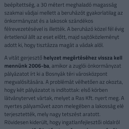
beépítettség, a 30 métert meghaladó magasság
szakmai vádjai mellett a beruházót gyakorlatilag az
önkormányzat és a lakosok szándékos
félrevezetésével is illették. A beruházó közel fél évig
értetlenül állt az eset előtt, majd sajtóközleményt
adott ki, hogy tisztázza magát a vádak alól.
A vitát gerjesztő
helyzet megértéséhez vissza kell
mennünk 2006-ba
, amikor a zuglói önkormányzat
pályázatot írt ki a Bosnyák téri városközpont
megvalósítására. A problémát vélhetően az okozta,
hogy két pályázatot is indítottak: első körben
látványtervet vártak, melyet a Ras Kft. nyert meg. A
nyertes pályaművet azon melegében a lakosság elé
terjesztették, mely nagy tetszést aratott.
Rövidesen kiderült, hogy ingatlanfejlesztői oldalról