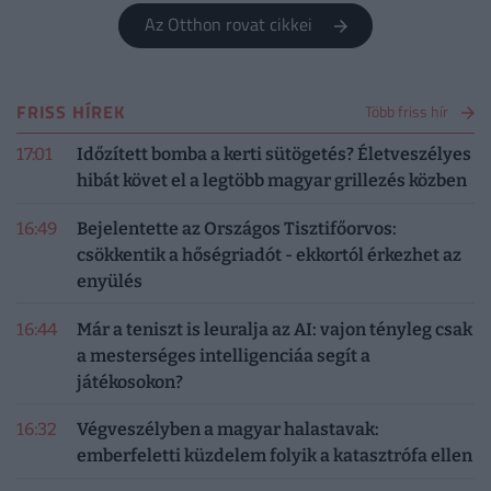
Az Otthon rovat cikkei
FRISS HÍREK
Több friss hír
17:01
Időzített bomba a kerti sütögetés? Életveszélyes
hibát követ el a legtöbb magyar grillezés közben
16:49
Bejelentette az Országos Tisztifőorvos:
csökkentik a hőségriadót - ekkortól érkezhet az
enyülés
16:44
Már a teniszt is leuralja az AI: vajon tényleg csak
a mesterséges intelligenciáa segít a
játékosokon?
16:32
Végveszélyben a magyar halastavak:
emberfeletti küzdelem folyik a katasztrófa ellen