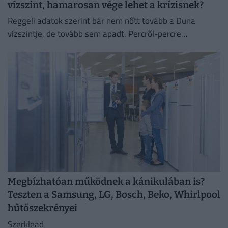
vízszint, hamarosan vége lehet a krízisnek?
Reggeli adatok szerint bár nem nőtt tovább a Duna
vízszintje, de tovább sem apadt. Percről-percre
cikkünkben egész nap követjük a vízállást és mindent,
ami az...
Megbízhatóan működnek a kánikulában is?
Teszten a Samsung, LG, Bosch, Beko, Whirlpool
hűtőszekrényei
Szerklead