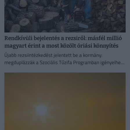
Rendkívüli bejelentés a rezsiről: másfél millió
magyart érint a most közölt óriási könnyítés
Újabb rezsiintézkedést jelentett be a kormány:
megduplázzák a Szociális Tűzifa Programban igényelhető
famennyiséget és az erre fordított költségvetési keretet.