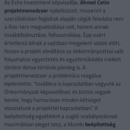
Az Echo Investment képviselője,
Ahmet Cetin
projektmenedzser
nyilatkozott, miszerint a
szerződésben foglaltak alapján cégük feladata nem
a Ras-terv megvalósítása volt, hanem annak
továbbfejlesztése, felhasználása. Épp ezért
értetlenül állnak a sajtóban megjelent vádak előtt,
hiszen a projekt elindítása az önkormányzattal való
folyamatos egyeztetés és együttműködés mellett
történt illetve történik jelenleg is. A
projektmenedzser a problémára reagálva
kijelentette: "továbbra is kapcsolatban vagyunk az
Önkormányzat képviselőivel, és biztos vagyok
benne, hogy hamarosan minden kétséget
eloszlatunk a projekttel kapcsolatban." A
beépítettség egyébként a zuglói szabályozásnak
maximálisan eleget tesz, a Mundo
beépítettség