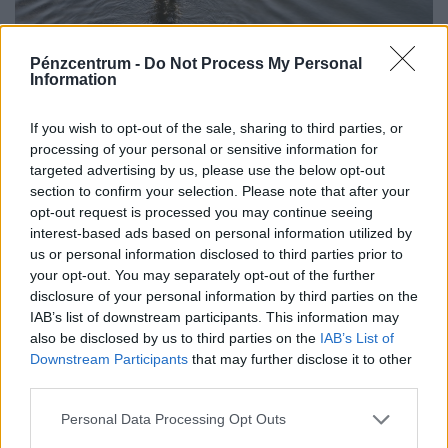
Pénzcentrum -
Do Not Process My Personal
Information
Stabilizálódni látszik a Duna vízszintje, de a
If you wish to opt-out of the sale, sharing to third parties, or
hőség miatt továbbra is kérik az önkéntes
processing of your personal or sensitive information for
fogyasztáscsökkentést
targeted advertising by us, please use the below opt-out
section to confirm your selection. Please note that after your
Magyar Péter friss Facebook‑posztja szerint már kilenc
opt-out request is processed you may continue seeing
centire vagyunk a Duna vasárnapi mélypontjától.
interest-based ads based on personal information utilized by
us or personal information disclosed to third parties prior to
your opt-out. You may separately opt-out of the further
disclosure of your personal information by third parties on the
IAB’s list of downstream participants. This information may
also be disclosed by us to third parties on the
IAB’s List of
Downstream Participants
that may further disclose it to other
third parties.
Personal Data Processing Opt Outs