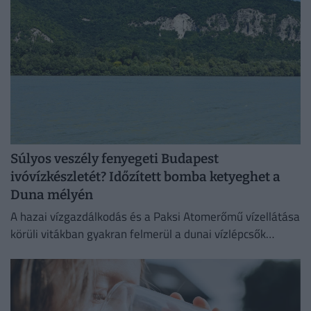
Súlyos veszély fenyegeti Budapest
ivóvízkészletét? Időzített bomba ketyeghet a
Duna mélyén
A hazai vízgazdálkodás és a Paksi Atomerőmű vízellátása
körüli vitákban gyakran felmerül a dunai vízlépcsők
megépítése, ám a támogatók és az ellenzők egyaránt fél
évszázados,...