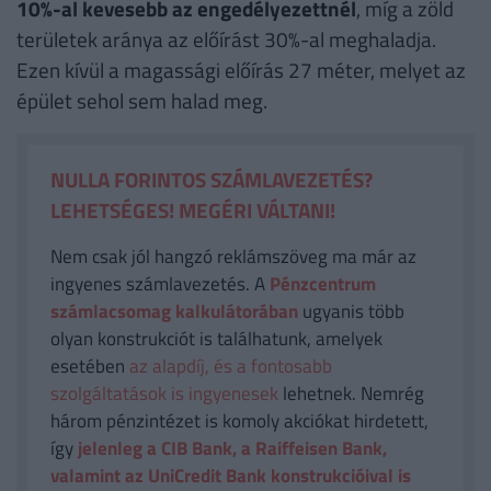
10%-al kevesebb az engedélyezettnél
, míg a zöld
területek aránya az előírást 30%-al meghaladja.
Ezen kívül a magassági előírás 27 méter, melyet az
épület sehol sem halad meg.
NULLA FORINTOS SZÁMLAVEZETÉS?
LEHETSÉGES! MEGÉRI VÁLTANI!
Nem csak jól hangzó reklámszöveg ma már az
ingyenes számlavezetés. A
Pénzcentrum
számlacsomag kalkulátorában
ugyanis több
olyan konstrukciót is találhatunk, amelyek
esetében
az alapdíj, és a fontosabb
szolgáltatások is ingyenesek
lehetnek. Nemrég
három pénzintézet is komoly akciókat hirdetett,
így
jelenleg a CIB Bank, a Raiffeisen Bank,
valamint az UniCredit Bank konstrukcióival is