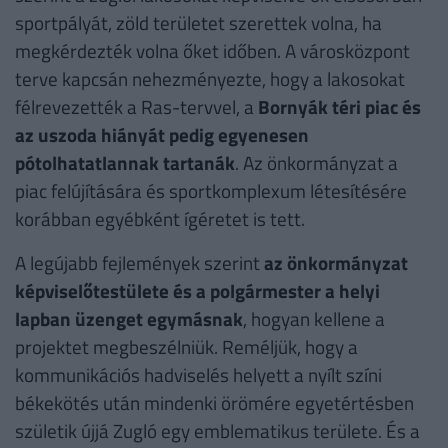
sportpályát, zöld területet szerettek volna, ha
megkérdezték volna őket időben. A városközpont
terve kapcsán nehezményezte, hogy a lakosokat
félrevezették a Ras-tervvel, a
Bornyák téri piac és
az uszoda hiányát pedig egyenesen
pótolhatatlannak tartanák
. Az önkormányzat a
piac felújítására és sportkomplexum létesítésére
korábban egyébként ígéretet is tett.
A legújabb fejlemények szerint
az önkormányzat
képviselőtestülete és a polgármester a helyi
lapban üzenget egymásnak
, hogyan kellene a
projektet megbeszélniük. Reméljük, hogy a
kommunikációs hadviselés helyett a nyílt színi
békekötés után mindenki örömére egyetértésben
születik újjá Zugló egy emblematikus területe. És a