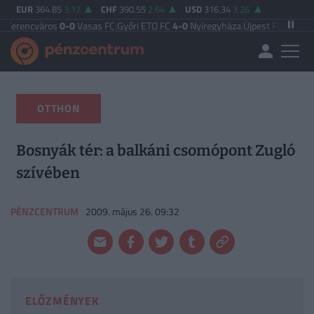
EUR
364.85
3.12
CHF
390.55
2.64
USD
316.34
3.26
áros
0-0
Vasas FC
|
Győri ETO FC
4-0
Nyíregyháza
|
Újpest FC
4-2
Debreceni VS
OTTHON
Bosnyák tér: a balkáni csomópont Zugló
szívében
PÉNZCENTRUM
2009. május 26. 09:32
ELŐZMÉNYEK