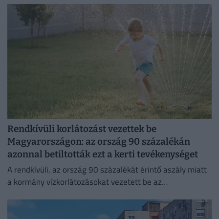
Rendkívüli korlátozást vezettek be
Magyarországon: az ország 90 százalékán
azonnal betiltották ezt a kerti tevékenységet
A rendkívüli, az ország 90 százalékát érintő aszály miatt
a kormány vízkorlátozásokat vezetett be az
ivóvízhálózaton a folyamatos lakossági ellátás
biztosítása érdekében.