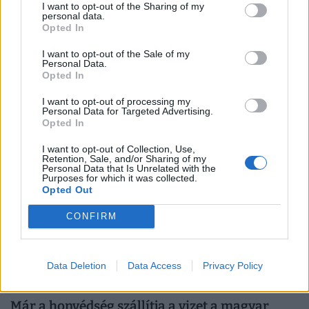
I want to opt-out of the Sharing of my
personal data.
Opted In
Nem csökken tovább a Duna vízszintje,
I want to opt-out of the Sale of my
Personal Data.
fordulópont jöhet a vízhelyzetben
Opted In
Paksnál továbbra is rendkívül alacsony a Duna vízszintje,
I want to opt-out of processing my
a folyó –131 centiméteren áll.
Personal Data for Targeted Advertising.
Opted In
I want to opt-out of Collection, Use,
Retention, Sale, and/or Sharing of my
Personal Data that Is Unrelated with the
Purposes for which it was collected.
Opted Out
CONFIRM
Data Deletion
Data Access
Privacy Policy
Már a honvédség szállítja a vizet a magyar