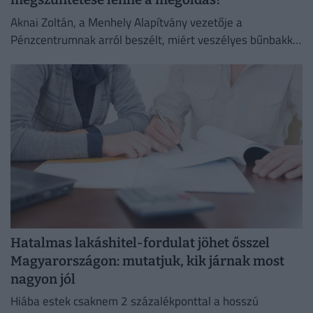
Aknai Zoltán, a Menhely Alapítvány vezetője a
Pénzcentrumnak arról beszélt, miért veszélyes bűnbakká
tenni a hajléktalan embereket,
Hatalmas lakáshitel-fordulat jöhet ősszel
Magyarországon: mutatjuk, kik járnak most
nagyon jól
Hiába estek csaknem 2 százalékponttal a hosszú