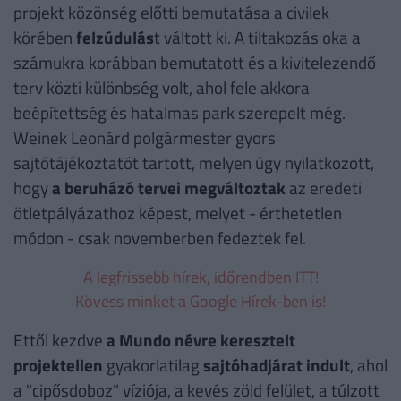
projekt közönség előtti bemutatása a civilek
körében
felzúdulás
t váltott ki. A tiltakozás oka a
számukra korábban bemutatott és a kivitelezendő
terv közti különbség volt, ahol fele akkora
beépítettség és hatalmas park szerepelt még.
Weinek Leonárd polgármester gyors
sajtótájékoztatót tartott, melyen úgy nyilatkozott,
hogy
a beruházó tervei megváltoztak
az eredeti
ötletpályázathoz képest, melyet - érthetetlen
módon - csak novemberben fedeztek fel.
A legfrissebb hírek, időrendben ITT!
Kövess minket a Google Hírek-ben is!
Ettől kezdve
a Mundo névre keresztelt
projekt
ellen
gyakorlatilag
sajtóhadjárat indult
, ahol
a "cipősdoboz" víziója, a kevés zöld felület, a túlzott