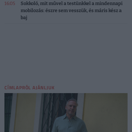
16:05
Sokkoló, mit művel a testünkkel a mindennapi
mobilozás: észre sem vesszük, és máris kész a
baj
CÍMLAPRÓL AJÁNLJUK