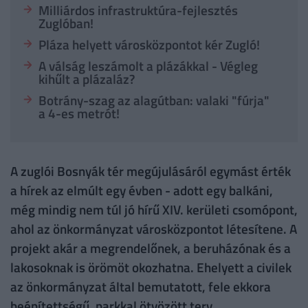
Milliárdos infrastruktúra-fejlesztés
Zuglóban!
Pláza helyett városközpontot kér Zugló!
A válság leszámolt a plázákkal - Végleg
kihűlt a plázaláz?
Botrány-szag az alagútban: valaki "fúrja"
a 4-es metrót!
A zuglói Bosnyák tér megújulásáról egymást érték
a hírek az elmúlt egy évben - adott egy balkáni,
még mindig nem túl jó hírű XIV. kerületi csomópont,
ahol az önkormányzat városközpontot létesítene. A
projekt akár a megrendelőnek, a beruházónak és a
lakosoknak is örömöt okozhatna. Ehelyett a civilek
az önkormányzat által bemutatott, fele ekkora
beépítettségű, parkkal ötvözött terv