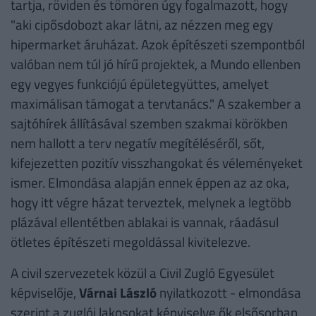
tartja, röviden és tömören úgy fogalmazott, hogy
"aki cipősdobozt akar látni, az nézzen meg egy
hipermarket áruházat. Azok építészeti szempontból
valóban nem túl jó hírű projektek, a Mundo ellenben
egy vegyes funkciójú épületegyüttes, amelyet
maximálisan támogat a tervtanács." A szakember a
sajtóhírek állításával szemben szakmai körökben
nem hallott a terv negatív megítéléséről, sőt,
kifejezetten pozitív visszhangokat és véleményeket
ismer. Elmondása alapján ennek éppen az az oka,
hogy itt végre házat terveztek, melynek a legtöbb
plázával ellentétben ablakai is vannak, ráadásul
ötletes építészeti megoldással kivitelezve.
A civil szervezetek közül a Civil Zugló Egyesület
képviselője,
Várnai László
nyilatkozott - elmondása
szerint a zuglói lakosokat képviselve ők elsősorban