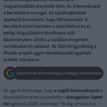
megvalósulását szeretnék látni. Az önkormányzat
a beruházóra mutogat, és sajtóhadjárattal
igyekszik bizonyítani, hogy félrevezették. A
beruházó ezzel szemben a szerződésre és az
eddigi tárgyalásokra hivatkozva nyílt
közleményben cáfolta a sajtóban megjelent
torzításokat és vádakat. Az OGH hírügynökség a
Mundo-projekt egyre terebélyesedő ügyének
próbált utánajárni.
Pénzcentrum előresorolása a Google találatokban
Az ügy érdekessége, hogy
a zuglói önkormányzat
a
beruházó tervével kapcsolatban
támogatóan lépett
fel
egészen 2008. november 19-éig, amikor is a