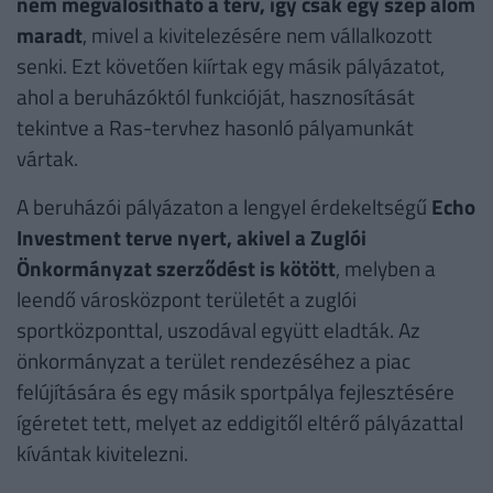
nem megvalósítható a terv, így csak egy szép álom
maradt
, mivel a kivitelezésére nem vállalkozott
senki. Ezt követően kiírtak egy másik pályázatot,
ahol a beruházóktól funkcióját, hasznosítását
tekintve a Ras-tervhez hasonló pályamunkát
vártak.
A beruházói pályázaton a lengyel érdekeltségű
Echo
Investment terve nyert, akivel a Zuglói
Önkormányzat szerződést is kötött
, melyben a
leendő városközpont területét a zuglói
sportközponttal, uszodával együtt eladták. Az
önkormányzat a terület rendezéséhez a piac
felújítására és egy másik sportpálya fejlesztésére
ígéretet tett, melyet az eddigitől eltérő pályázattal
kívántak kivitelezni.