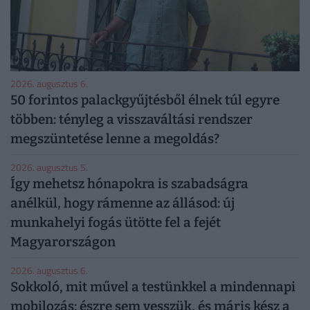
2026. augusztus 6.
50 forintos palackgyűjtésből élnek túl egyre
többen: tényleg a visszaváltási rendszer
megszüntetése lenne a megoldás?
2026. augusztus 5.
Így mehetsz hónapokra is szabadságra
anélkül, hogy rámenne az állásod: új
munkahelyi fogás ütötte fel a fejét
Magyarországon
2026. augusztus 6.
Sokkoló, mit művel a testünkkel a mindennapi
mobilozás: észre sem vesszük, és máris kész a