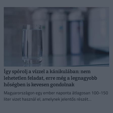
Így spórolj a vízzel a kánikulában: nem
lehetetlen feladat, erre még a legnagyobb
hőségben is kevesen gondolnak
Magyarországon egy ember naponta átlagosan 100-150
liter vizet használ el, amelynek jelentős részét
feleslegesen pazaroljuk el ivóvíz minőségű vezetékes
vízből.