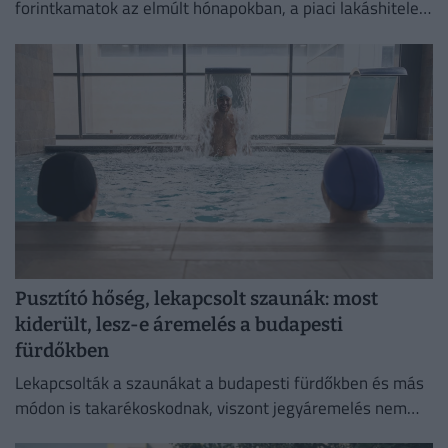
forintkamatok az elmúlt hónapokban, a piaci lakáshitelek
átlagkamata egyelőre alig mozdult.
Pusztító hőség, lekapcsolt szaunák: most
kiderült, lesz-e áremelés a budapesti
fürdőkben
Lekapcsolták a szaunákat a budapesti fürdőkben és más
módon is takarékoskodnak, viszont jegyáremelés nem
lesz.