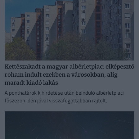
Kettészakadt a magyar albérletpiac: elképesztő
roham indult ezekben a városokban, alig
maradt kiadó lakás
A ponthatárok kihirdetése után beinduló albérletpiaci
főszezon idén jóval visszafogottabban rajtolt,