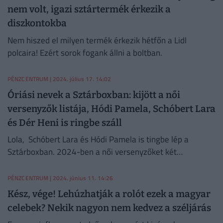
nem volt, igazi sztártermék érkezik a
diszkontokba
Nem hiszed el milyen termék érkezik hétfőn a Lidl
polcaira! Ezért sorok fogank állni a boltban.
PÉNZCENTRUM
| 2024. július 17. 14:02
Óriási nevek a Sztárboxban: kijött a női
versenyzők listája, Hódi Pamela, Schóbert Lara
és Dér Heni is ringbe száll
Lola, Schóbert Lara és Hódi Pamela is tingbe lép a
Sztárboxban. 2024-ben a női versenyzőket két
súlycsoportra osztják.
PÉNZCENTRUM
| 2024. június 11. 14:26
Kész, vége! Lehúzhatják a rolót ezek a magyar
celebek? Nekik nagyon nem kedvez a széljárás