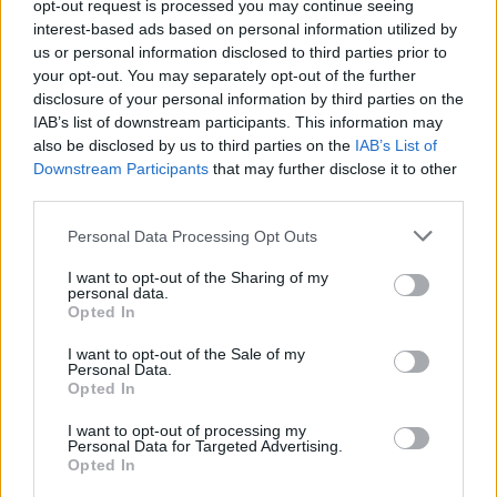
opt-out request is processed you may continue seeing
interest-based ads based on personal information utilized by
PÉNZCENTRUM
| 2024. április 11. 20:14
us or personal information disclosed to third parties prior to
Óriási kihívót kaphat a méregdrága Prime
your opt-out. You may separately opt-out of the further
üdítőital: ez lehet a magyar fiatalok új
disclosure of your personal information by third parties on the
IAB’s list of downstream participants. This information may
kedvence?
also be disclosed by us to third parties on the
IAB’s List of
A közösségi média influenszerek által létrehozott márkák
Downstream Participants
that may further disclose it to other
egyre inkább meghódítják a szupermarketek polcait. A
third parties.
divatok azonban gyorsan változnak: mutatjuk, mi jöhet
Personal Data Processing Opt Outs
még a Prime után.
SZÁNTHÓ PÉTER
| 2023. május 26. 05:27
I want to opt-out of the Sharing of my
Kiderült az igazság a magyar influenszerek
personal data.
Opted In
sokmilliós gázsijáról: tényleg olyan egyszerű
meló?
I want to opt-out of the Sale of my
Personal Data.
Lassan teljesen új szabályokat kell alkotni miatta az élet
Opted In
számos területén, de okosan használva az AI nagy
I want to opt-out of processing my
segítségére lehet az emberiségnek. Interjú.
Personal Data for Targeted Advertising.
Opted In
BIRÓ ESZTER
| 2023. április 23. 06:57