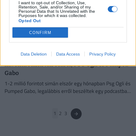
I want to opt-out of Collection, Use,
Milliós kiadásokról vallott Nagy Dániel: ezt
Retention, Sale, and/or Sharing of my
Personal Data that Is Unrelated with the
kevesen tudják az influencer létről
Purposes for which it was collected.
Opted Out
Milliós bevételeink vannak egy hónapban, azonban a cég
miatt milliós költségeink is vannak párhuzamosan –
CONFIRM
mondta a Pénzcentrumnak Nagy Dániel.
PÉNZCENTRUM
| 2023. április 17. 14:33
Data Deletion
Data Access
Privacy Policy
Nagyban megy a rongyrázás: ennyi pénzt ver el
havonta Miskovits Marci, PSG Ogli és Pumped
Gabo
1-2 millió forintot simán elszór egy hónapban Psg Ogli és
Pumped Gabo, legalábbis erről beszéltek egy podcastban,
amikor arról kérdezték őket, mennyit költenek.
1
2
3