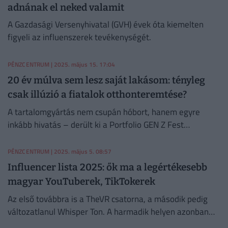
adnának el neked valamit
A Gazdasági Versenyhivatal (GVH) évek óta kiemelten
figyeli az influenszerek tevékenységét.
PÉNZCENTRUM
| 2025. május 15. 17:04
20 év múlva sem lesz saját lakásom: tényleg
csak illúzió a fiatalok otthonteremtése?
A tartalomgyártás nem csupán hóbort, hanem egyre
inkább hivatás – derült ki a Portfolio GEN Z Fest
konferenciáján május 9-én.
PÉNZCENTRUM
| 2025. május 5. 08:57
Influencer lista 2025: ők ma a legértékesebb
magyar YouTuberek, TikTokerek
Az első továbbra is a TheVR csatorna, a második pedig
változatlanul Whisper Ton. A harmadik helyen azonban
már volt változás.