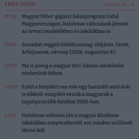
FRISS HÍREK
Több friss hír
07:58
Magyar Péter: gigászi lakásprogram indul
Magyarországon, hatalmas változások jönnek
az orvosi rendelőkben és iskolákban is
07:45
Szombat reggeli túlélőcsomag: időjárás, hírek,
árfolyamok, névnap (2026. augusztus 8.)
07:30
Ma is pörög a magyar foci: három mérkőzést
nézhetünk itthon
06:03
Ezért a kutyáért ma már egy használt autó árát
is elkérik: ennyiért veszik a magyarok a
legnépszerűbb fajtákat 2026-ban
21:01
Hatalmas változás jön a magyar általános
iskolákban szeptembertől: ezt minden szülőnek
látnia kell