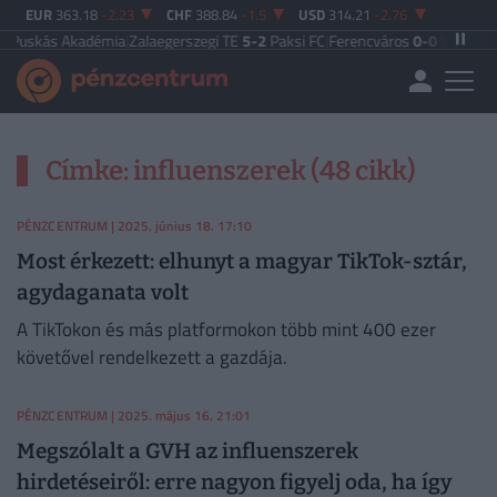
EUR
363.18
-2.23
CHF
388.84
-1.5
USD
314.21
-2.76
uskás Akadémia
|
Zalaegerszegi TE
5-2
Paksi FC
|
Ferencváros
0-0
Vasas FC
|
G
Címke: influenszerek (48 cikk)
PÉNZCENTRUM
| 2025. június 18. 17:10
Most érkezett: elhunyt a magyar TikTok-sztár,
agydaganata volt
A TikTokon és más platformokon több mint 400 ezer
követővel rendelkezett a gazdája.
PÉNZCENTRUM
| 2025. május 16. 21:01
Megszólalt a GVH az influenszerek
hirdetéseiről: erre nagyon figyelj oda, ha így