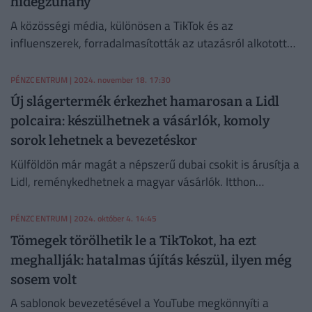
hidegzuhany
A közösségi média, különösen a TikTok és az
influenszerek, forradalmasították az utazásról alkotott
elképzeléseinket,
PÉNZCENTRUM
| 2024. november 18. 17:30
Új slágertermék érkezhet hamarosan a Lidl
polcaira: készülhetnek a vásárlók, komoly
sorok lehetnek a bevezetéskor
Külföldön már magát a népszerű dubai csokit is árusítja a
Lidl, reménykedhetnek a magyar vásárlók. Itthon
egyelőre a hozzávalók akciósak, mutatjuk, hogy kell
otthon elkészíteni.
PÉNZCENTRUM
| 2024. október 4. 14:45
Tömegek törölhetik le a TikTokot, ha ezt
meghallják: hatalmas újítás készül, ilyen még
sosem volt
A sablonok bevezetésével a YouTube megkönnyíti a