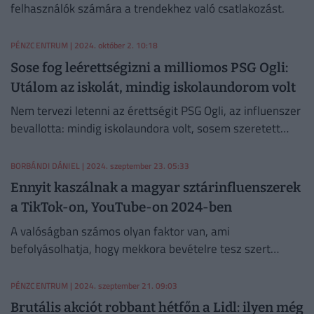
felhasználók számára a trendekhez való csatlakozást.
PÉNZCENTRUM
| 2024. október 2. 10:18
Sose fog leérettségizni a milliomos PSG Ogli:
Utálom az iskolát, mindig iskolaundorom volt
Nem tervezi letenni az érettségit PSG Ogli, az influenszer
bevallotta: mindig iskolaundora volt, sosem szeretett
tanulni.
BORBÁNDI DÁNIEL
| 2024. szeptember 23. 05:33
Ennyit kaszálnak a magyar sztárinfluenszerek
a TikTok-on, YouTube-on 2024-ben
A valóságban számos olyan faktor van, ami
befolyásolhatja, hogy mekkora bevételre tesz szert
valaki.
PÉNZCENTRUM
| 2024. szeptember 21. 09:03
Brutális akciót robbant hétfőn a Lidl: ilyen még