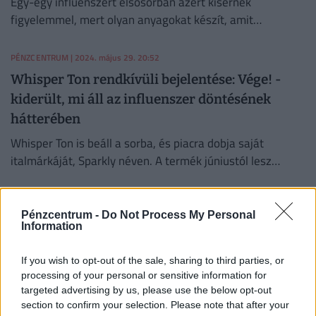
Egy-egy influenszert elsősorban azért kisérnek
figyelemmel, mert olyan anyagokat készít, amit
értékesnek (49%) vagy élvezetesnek (44%) találnak.
PÉNZCENTRUM
| 2024. május 29. 20:52
Whisper Ton rendkívüli bejelentése: Vége! -
kiderült, mi áll az influenszer döntésének
hátterében
Whisper Ton is beáll a sorba, és piacra dobja saját
italmárkáját, Sparkly néven. A termék júniustól lesz
kapható.
PÉNZCENTRUM
| 2024. május 21. 14:31
Pénzcentrum -
Do Not Process My Personal
Forrnak az indulatok Dancsó Péter és Fördős
Information
Zé körül: ebből baj lesz, kemény büntetést
kaphatnak
If you wish to opt-out of the sale, sharing to third parties, or
processing of your personal or sensitive information for
Hat magyar véleményvezérrel és számos hirdető céggel
targeted advertising by us, please use the below opt-out
szemben indított eljárásokat a versenyhatóság
section to confirm your selection. Please note that after your