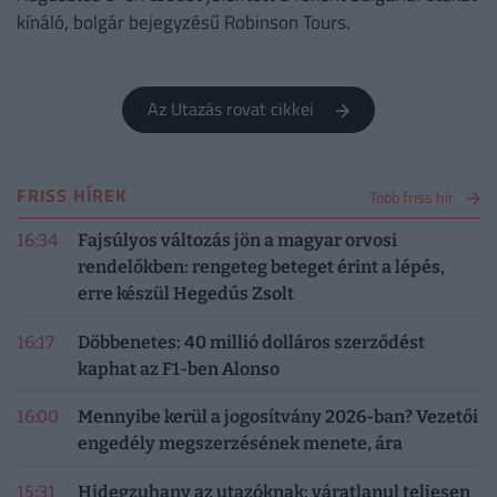
kínáló, bolgár bejegyzésű Robinson Tours.
Az Utazás rovat cikkei
FRISS HÍREK
Több friss hír
16:34
Fajsúlyos változás jön a magyar orvosi
rendelőkben: rengeteg beteget érint a lépés,
erre készül Hegedűs Zsolt
16:17
Döbbenetes: 40 millió dolláros szerződést
kaphat az F1-ben Alonso
16:00
Mennyibe kerül a jogosítvány 2026-ban? Vezetői
engedély megszerzésének menete, ára
15:31
Hidegzuhany az utazóknak: váratlanul teljesen