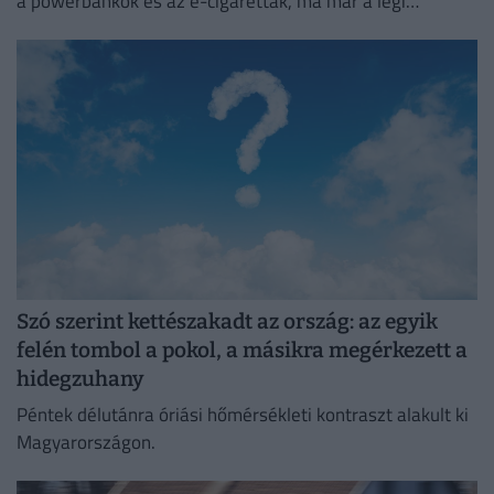
a powerbankok és az e-cigaretták, ma már a légi
közlekedés egyik legnagyobb biztonsági kockázatát
jelentik.
Szó szerint kettészakadt az ország: az egyik
felén tombol a pokol, a másikra megérkezett a
hidegzuhany
Péntek délutánra óriási hőmérsékleti kontraszt alakult ki
Magyarországon.