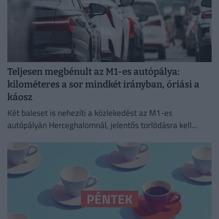
Teljesen megbénult az M1-es autópálya:
kilométeres a sor mindkét irányban, óriási a
káosz
Két baleset is nehezíti a közlekedést az M1-es
autópályán Herceghalomnál, jelentős torlódásra kell
készülni mindkét irányba.