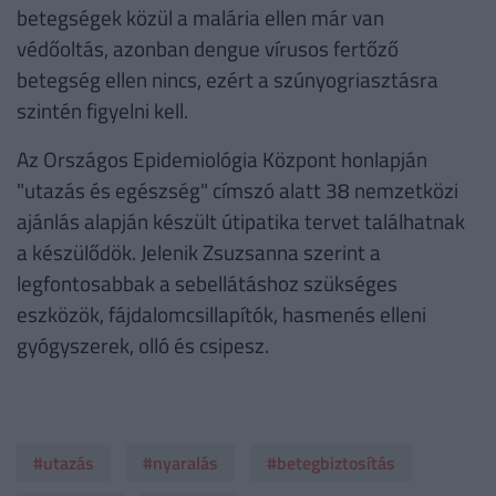
betegségek közül a malária ellen már van
védőoltás, azonban dengue vírusos fertőző
betegség ellen nincs, ezért a szúnyogriasztásra
szintén figyelni kell.
Az Országos Epidemiológia Központ honlapján
"utazás és egészség" címszó alatt 38 nemzetközi
ajánlás alapján készült útipatika tervet találhatnak
a készülődök. Jelenik Zsuzsanna szerint a
legfontosabbak a sebellátáshoz szükséges
eszközök, fájdalomcsillapítók, hasmenés elleni
gyógyszerek, olló és csipesz.
#utazás
#nyaralás
#betegbiztosítás