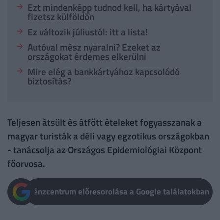
Ezt mindenképp tudnod kell, ha kártyával
fizetsz külföldön
Ez változik júliustól: itt a lista!
Autóval mész nyaralni? Ezeket az
országokat érdemes elkerülni
Mire elég a bankkártyához kapcsolódó
biztosítás?
Teljesen átsült és átfőtt ételeket fogyasszanak a
magyar turisták a déli vagy egzotikus országokban
- tanácsolja az Országos Epidemiológiai Központ
főorvosa.
Pénzcentrum előresorolása a Google találatokban