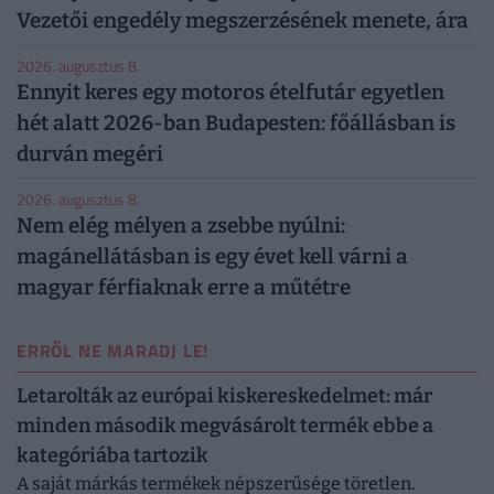
Vezetői engedély megszerzésének menete, ára
2026. augusztus 8.
Ennyit keres egy motoros ételfutár egyetlen
hét alatt 2026-ban Budapesten: főállásban is
durván megéri
2026. augusztus 8.
Nem elég mélyen a zsebbe nyúlni:
magánellátásban is egy évet kell várni a
magyar férfiaknak erre a műtétre
ERRŐL NE MARADJ LE!
Letarolták az európai kiskereskedelmet: már
minden második megvásárolt termék ebbe a
kategóriába tartozik
A saját márkás termékek népszerűsége töretlen.