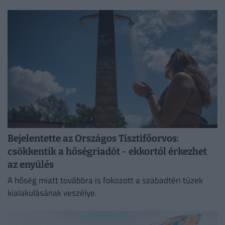
változatlanok, de a betartatásuk szigorúbbá vált.
Bejelentette az Országos Tisztifőorvos:
csökkentik a hőségriadót - ekkortól érkezhet
az enyülés
A hőség miatt továbbra is fokozott a szabadtéri tüzek
kialakulásának veszélye.