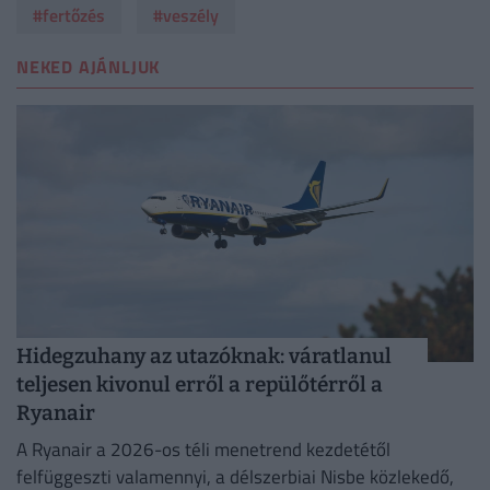
#fertőzés
#veszély
NEKED AJÁNLJUK
Hidegzuhany az utazóknak: váratlanul
teljesen kivonul erről a repülőtérről a
Ryanair
A Ryanair a 2026-os téli menetrend kezdetétől
felfüggeszti valamennyi, a délszerbiai Nisbe közlekedő,