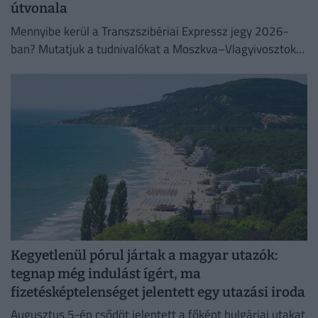
útvonala
Mennyibe kerül a Transzszibériai Expressz jegy 2026-
ban? Mutatjuk a tudnivalókat a Moszkva–Vlagyivosztok
útvonalról, árakról és vásárlási lehetőségekről.
Kegyetlenül pórul jártak a magyar utazók:
tegnap még indulást ígért, ma
fizetésképtelenséget jelentett egy utazási iroda
Augusztus 5-én csődöt jelentett a főként bulgáriai utakat