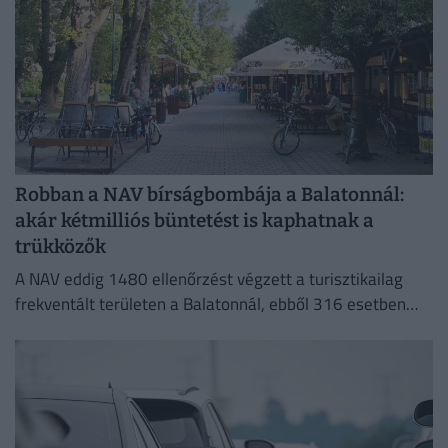
Robban a NAV bírságbombája a Balatonnál:
akár kétmilliós büntetést is kaphatnak a
trükközők
A NAV eddig 1480 ellenőrzést végzett a turisztikailag
frekventált területen a Balatonnál, ebből 316 esetben
tárt fel szabálytalanságot.