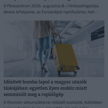
A Pénzcentrum 2026. augusztus 8.-i hírösszefoglalója,
deviza árfolyamai, az EuroJackpot nyerőszámai, heti
akciók és várható időjárás egy helyen!
Időzített bomba lapul a magyar utazók
táskájában: egyetlen ilyen eszköz miatt
semmisült meg a repülőgép
A lítiumion-akkumulátorral működő eszközök, különösen