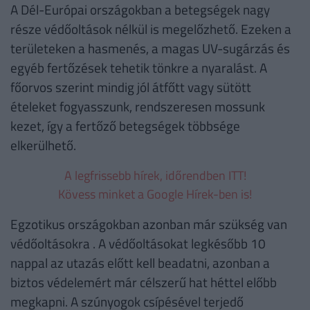
A Dél-Európai országokban a betegségek nagy
része védőoltások nélkül is megelőzhető. Ezeken a
területeken a hasmenés, a magas UV-sugárzás és
egyéb fertőzések tehetik tönkre a nyaralást. A
főorvos szerint mindig jól átfőtt vagy sütött
ételeket fogyasszunk, rendszeresen mossunk
kezet, így a fertőző betegségek többsége
elkerülhető.
A legfrissebb hírek, időrendben ITT!
Kövess minket a Google Hírek-ben is!
Egzotikus országokban azonban már szükség van
védőoltásokra . A védőoltásokat legkésőbb 10
nappal az utazás előtt kell beadatni, azonban a
biztos védelemért már célszerű hat héttel előbb
megkapni. A szúnyogok csípésével terjedő