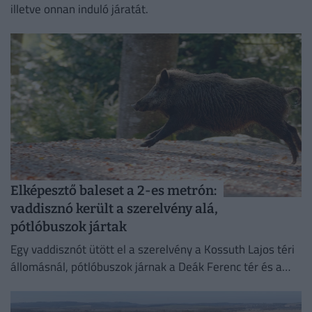
illetve onnan induló járatát.
Elképesztő baleset a 2-es metrón:
vaddisznó került a szerelvény alá,
pótlóbuszok jártak
Egy vaddisznót ütött el a szerelvény a Kossuth Lajos téri
állomásnál, pótlóbuszok járnak a Deák Ferenc tér és a
Déli pályaudvar között.