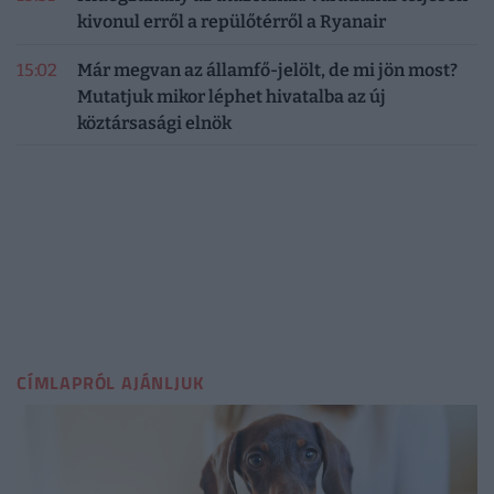
kivonul erről a repülőtérről a Ryanair
15:02
Már megvan az államfő-jelölt, de mi jön most?
Mutatjuk mikor léphet hivatalba az új
köztársasági elnök
CÍMLAPRÓL AJÁNLJUK