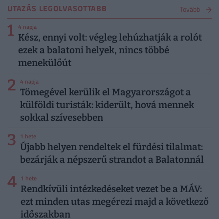
UTAZÁS LEGOLVASOTTABB
Tovább
1
4 napja
Kész, ennyi volt: végleg lehúzhatják a rolót
ezek a balatoni helyek, nincs többé
menekülőút
2
4 napja
Tömegével kerülik el Magyarországot a
külföldi turisták: kiderült, hová mennek
sokkal szívesebben
3
1 hete
Újabb helyen rendeltek el fürdési tilalmat:
bezárják a népszerű strandot a Balatonnál
4
1 hete
Rendkívüli intézkedéseket vezet be a MÁV:
ezt minden utas megérezi majd a következő
időszakban