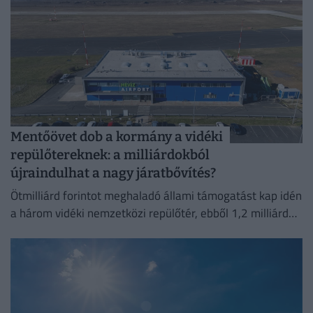
Mentőövet dob a kormány a vidéki
repülőtereknek: a milliárdokból
újraindulhat a nagy járatbővítés?
Ötmilliárd forintot meghaladó állami támogatást kap idén
a három vidéki nemzetközi repülőtér, ebből 1,2 milliárd
forint jut a sármelléki Hévíz–Balaton Airportnak.