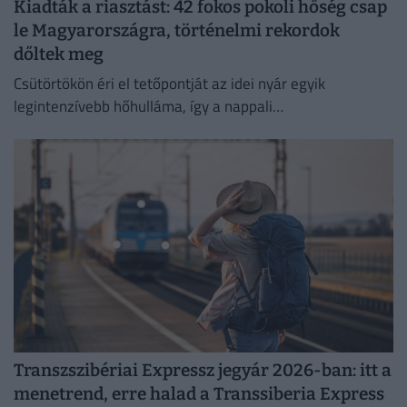
Kiadták a riasztást: 42 fokos pokoli hőség csap
le Magyarországra, történelmi rekordok
dőltek meg
Csütörtökön éri el tetőpontját az idei nyár egyik
legintenzívebb hőhulláma, így a nappali
csúcshőmérséklet akár a 42 Celsius-fokot is elérheti.
Transzszibériai Expressz jegyár 2026-ban: itt a
menetrend, erre halad a Transsiberia Express