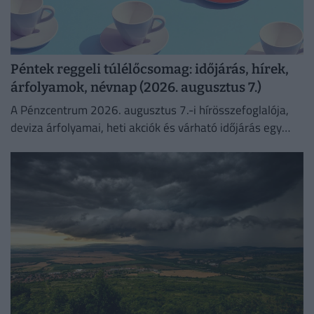
Péntek reggeli túlélőcsomag: időjárás, hírek,
árfolyamok, névnap (2026. augusztus 7.)
A Pénzcentrum 2026. augusztus 7.-i hírösszefoglalója,
deviza árfolyamai, heti akciók és várható időjárás egy
helyen!