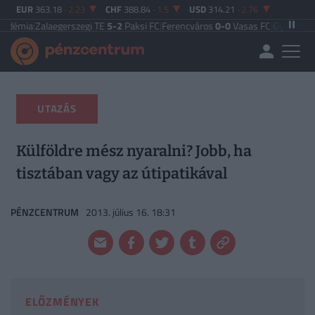
EUR
363.18
-2.23
CHF
388.84
-1.5
USD
314.21
-2.76
laegerszegi TE
5-2
Paksi FC
|
Ferencváros
0-0
Vasas FC
|
Győri ETO FC
4-0
Nyí
UTAZÁS
Külföldre mész nyaralni? Jobb, ha
tisztában vagy az útipatikával
PÉNZCENTRUM
2013. július 16. 18:31
ELŐZMÉNYEK