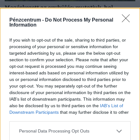
Megérkezett az enyhülés: mutatjuk, hol
várhatók záporok és zivatarok ma
Pénzcentrum -
Do Not Process My Personal
A lehűlést záporok, zivatarok kísérik, amelyek többfelé
Information
felhőszakadást, jégesőt és viharos széllökéseket is
okozhatnak.
If you wish to opt-out of the sale, sharing to third parties, or
processing of your personal or sensitive information for
targeted advertising by us, please use the below opt-out
section to confirm your selection. Please note that after your
opt-out request is processed you may continue seeing
interest-based ads based on personal information utilized by
us or personal information disclosed to third parties prior to
your opt-out. You may separately opt-out of the further
disclosure of your personal information by third parties on the
IAB’s list of downstream participants. This information may
also be disclosed by us to third parties on the
IAB’s List of
Downstream Participants
that may further disclose it to other
third parties.
Mikor a legolcsóbb Törökország? Eláruljuk,
Personal Data Processing Opt Outs
mikor érdemes Törökországba utazni