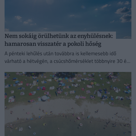
Nem sokáig örülhetünk az enyhülésnek:
hamarosan visszatér a pokoli hőség
A pénteki lehűlés után továbbra is kellemesebb idő
várható a hétvégén, a csúcshőmérséklet többnyire 30 és
35 fok között alakul.