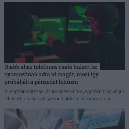
Újabb aljas telefonos csaló bukott le:
nyomozónak adta ki magát, most így
próbálják a pénzedet lehúzni
A megfélemlítéssel és körözéssel fenyegetőző hívó végül
lebukott, amikor a kiszemelt áldozat felismerte a jól
ismert átverési taktikát, és szembesítette vele az
elkövetőt.