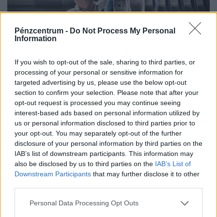
Pénzcentrum -
Do Not Process My Personal
Information
Időzített bomba ketyeg a magyar
If you wish to opt-out of the sale, sharing to third parties, or
munkahelyeken: hamarosan százezrével
processing of your personal or sensitive information for
tűnnek el a dolgozók
targeted advertising by us, please use the below opt-out
section to confirm your selection. Please note that after your
Bár a magyar munkaerőpiac látszólag stabil, hiszen a
opt-out request is processed you may continue seeing
foglalkoztatottság továbbra is magas, a munkanélküliség
interest-based ads based on personal information utilized by
pedig nem emelkedik drámai mértékben.
us or personal information disclosed to third parties prior to
your opt-out. You may separately opt-out of the further
disclosure of your personal information by third parties on the
IAB’s list of downstream participants. This information may
also be disclosed by us to third parties on the
IAB’s List of
Downstream Participants
that may further disclose it to other
third parties.
Personal Data Processing Opt Outs