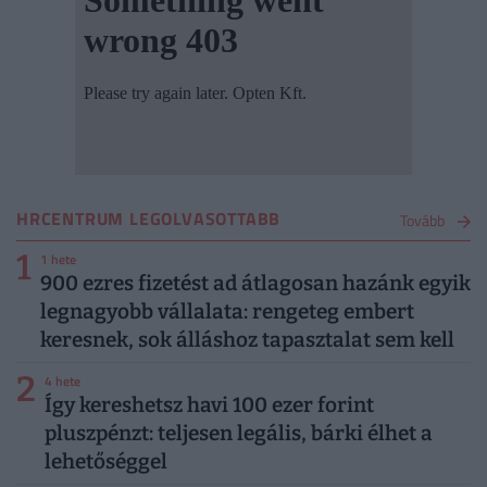
HRCENTRUM LEGOLVASOTTABB
Tovább
1
1 hete
900 ezres fizetést ad átlagosan hazánk egyik
legnagyobb vállalata: rengeteg embert
keresnek, sok álláshoz tapasztalat sem kell
2
4 hete
Így kereshetsz havi 100 ezer forint
pluszpénzt: teljesen legális, bárki élhet a
lehetőséggel