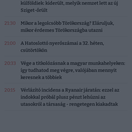
külföldiek: kiderült, melyik nemzet lett az új
Sziget-őrült
21:30
Mikor a legolcsóbb Törökország? Eláruljuk,
mikor érdemes Törökországba utazni
21:00
A Hatoslottó nyerőszámai a 32. héten,
csütörtökön
20:33
Vége a titkolózásnak a magyar munkahelyeken:
így tudhatod meg végre, valójában mennyit
keresnek a többiek
20:15
Vérlázító incidens a Ryanair járatán: ezzel az
indokkal próbál plusz pénzt lehúzni az
utasokról a társaság - rengetegen kiakadtak