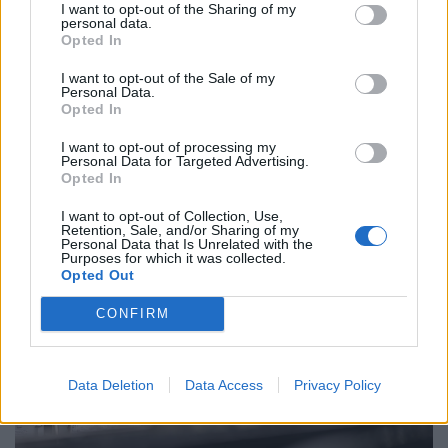
I want to opt-out of the Sharing of my
personal data.
Opted In
Teljesen átírhatják a kötelező szombati
I want to opt-out of the Sale of my
munkanapot a magyaroknak: váratlan javaslat
Personal Data.
Opted In
érkezett
I want to opt-out of processing my
Átfogó javaslatcsomagot dolgozott ki a Magyar
Personal Data for Targeted Advertising.
Kereskedelmi és Iparkamara (MKIK) a gazdaság
Opted In
működőképességének megőrzése és az energiaválság
I want to opt-out of Collection, Use,
kezelése érdekében.
Retention, Sale, and/or Sharing of my
Personal Data that Is Unrelated with the
Purposes for which it was collected.
Opted Out
CONFIRM
Data Deletion
Data Access
Privacy Policy