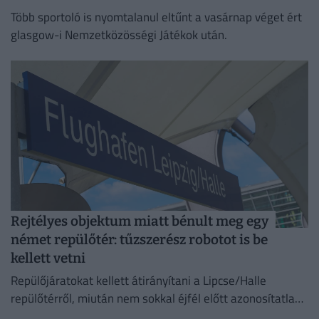
Több sportoló is nyomtalanul eltűnt a vasárnap véget ért
glasgow-i Nemzetközösségi Játékok után.
Rejtélyes objektum miatt bénult meg egy
német repülőtér: tűzszerész robotot is be
kellett vetni
Repülőjáratokat kellett átirányítani a Lipcse/Halle
repülőtérről, miután nem sokkal éjfél előtt azonosítatlan
repülő objektumot észleltek a légterében.