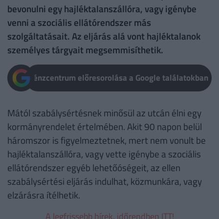
bevonulni egy hajléktalanszállóra, vagy igénybe
venni a szociális ellátórendszer más
szolgáltatásait. Az eljárás alá vont hajléktalanok
személyes tárgyait megsemmisíthetik.
Pénzcentrum előresorolása a Google találatokban
Mától szabálysértésnek minősül az utcán élni egy
kormányrendelet értelmében. Akit 90 napon belül
háromszor is figyelmeztetnek, mert nem vonult be
hajléktalanszállóra, vagy vette igénybe a szociális
ellátórendszer egyéb lehetőóségeit, az ellen
szabálysértési eljárás indulhat, közmunkára, vagy
elzárásra ítélhetik.
A legfrissebb hírek, időrendben ITT!