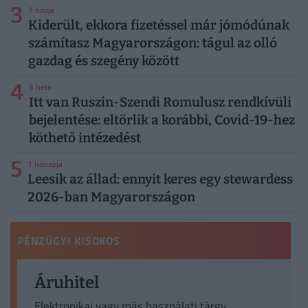
3
7 napja
Kiderült, ekkora fizetéssel már jómódúnak
számítasz Magyarországon: tágul az olló
gazdag és szegény között
4
3 hete
Itt van Ruszin-Szendi Romulusz rendkívüli
bejelentése: eltörlik a korábbi, Covid-19-hez
köthető intézedést
5
1 hónapja
Leesik az állad: ennyit keres egy stewardess
2026-ban Magyarországon
PÉNZÜGYI KISOKOS
Áruhitel
Elektronikai vagy más használati tárgy