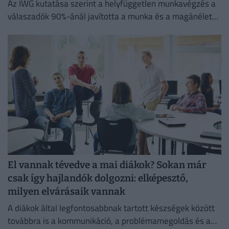
Az IWG kutatása szerint a helyfüggetlen munkavégzés a
válaszadók 90%-ánál javította a munka és a magánélet
egyensúlyát, míg 80%-uk produktívabbnak érzi magát.
El vannak tévedve a mai diákok? Sokan már
csak így hajlandók dolgozni: elképesztő,
milyen elvárásaik vannak
A diákok által legfontosabbnak tartott készségek között
továbbra is a kommunikáció, a problémamegoldás és a