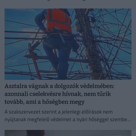
Asztalra vágnak a dolgozók védelmében:
azonnali cselekvésre hívnak, nem tűrik
tovább, ami a hőségben megy
A szakszervezet szerint a jelenlegi előírások nem
nyújtanak megfelelő védelmet a nyári hőséggel szemben,
ezért aláírásgyűjtést indítottak a dolgozók egészségének
védelmében.