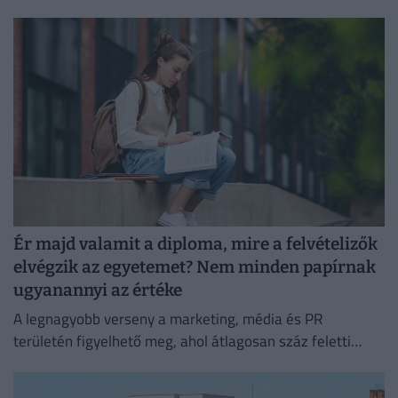
kritikus gondolkodás vezet.
Ér majd valamit a diploma, mire a felvételizők
elvégzik az egyetemet? Nem minden papírnak
ugyanannyi az értéke
A legnagyobb verseny a marketing, média és PR
területén figyelhető meg, ahol átlagosan száz feletti
jelentkező juthat egy pályakezdő állásra.