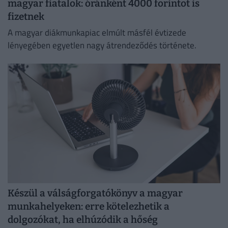
magyar fiatalok: óránként 4000 forintot is
fizetnek
A magyar diákmunkapiac elmúlt másfél évtizede
lényegében egyetlen nagy átrendeződés története.
Készül a válságforgatókönyv a magyar
munkahelyeken: erre kötelezhetik a
dolgozókat, ha elhúzódik a hőség