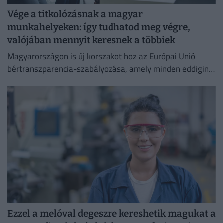
Vége a titkolózásnak a magyar
munkahelyeken: így tudhatod meg végre,
valójában mennyit keresnek a többiek
Magyarországon is új korszakot hoz az Európai Unió
bértranszparencia-szabályozása, amely minden eddiginél
átláthatóbbá teszi a vállalati javadalmazást:
Ezzel a melóval degeszre kereshetik magukat a