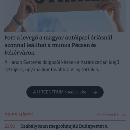
Forr a levegő a magyar autóipari óriásnál:
azonnal leállhat a munka Pécsen és
Fehérváron
A Hanon Systems dolgozói készek a határozatlan idejű
sztrájkra, ugyanakkor továbbra is nyitottak a
megállapodásra.
A HRCENTRUM rovat cikkei
FRISS HÍREK
Több friss hír
22:01
Szabályosan megrohanják Budapestet a