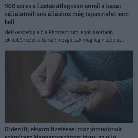
900 ezres a fizetés átlagosan ennél a hazai
vállalatnál: sok álláshoz még tapasztalat sem
kell
Heti összefoglaló a Pénzcentrum legolvasottabb
cikkeiből: ezek a témák mozgatták meg leginkább az
olvasókat.
Kiderült, ekkora fizetéssel már jómódúnak
számítasz Magyarországon: tágul az olló