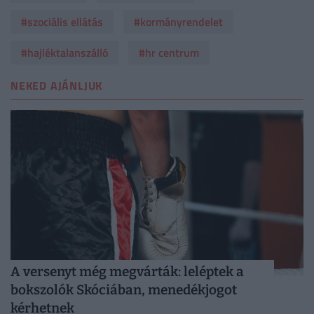
#szociális ellátás
#kormányrendelet
#hajléktalanszálló
#hr centrum
NEKED AJÁNLJUK
A versenyt még megvárták: leléptek a
bokszolók Skóciában, menedékjogot
kérhetnek