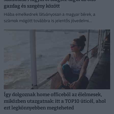
gazdag és szegény között
Hiába emelkednek látványosan a magyar bérek, a
számok mögött továbbra is jelentős jövedelmi
különbségek húzódnak meg.
Így dolgoznak home officeból az élelmesek,
miközben utazgatnak: itt a TOP10 úticél, ahol
ezt legkönnyebben megteheted