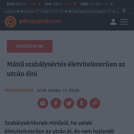
EUR
365.34
-0.08
CHF
390.2
-0.14
USD
317.06
0.09
0
Vasas FC
|
Győri ETO FC
4-0
Nyíregyháza
|
Újpest FC
4-2
Debreceni VSC
|
Buda
HRCENTRUM
Mától szabálysértés életvitelszerűen az
utcán élni
PÉNZCENTRUM
2018. október 15. 09:00
Szabálysértésnek minősül, ha valaki
életvitelszerűen az utcán él, és nem hajlandó