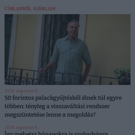
CÍMLAPRÓL AJÁNLJUK
2026. augusztus 6.
50 forintos palackgyűjtésből élnek túl egyre
többen: tényleg a visszaváltási rendszer
megszüntetése lenne a megoldás?
2026. augusztus 5.
Így mehetsz hónapokra is szabadságra