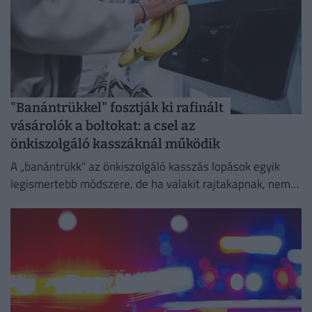
"Banántrükkel" fosztják ki rafinált
vásárolók a boltokat: a csel az
önkiszolgáló kasszáknál működik
A „banántrükk” az önkiszolgáló kasszás lopások egyik
legismertebb módszere, de ha valakit rajtakapnak, nem
lesz boldog.