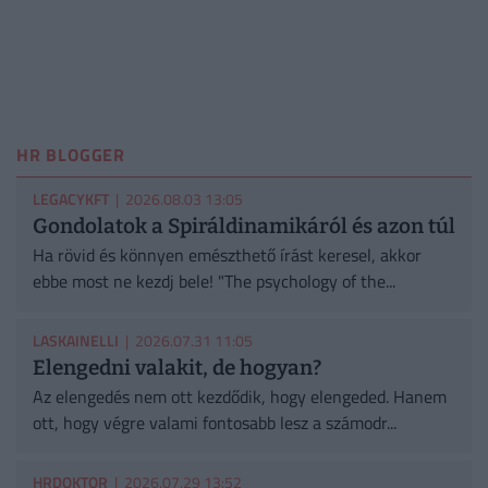
HR BLOGGER
LEGACYKFT
| 2026.08.03 13:05
Gondolatok a Spiráldinamikáról és azon túl
Ha rövid és könnyen emészthető írást keresel, akkor
ebbe most ne kezdj bele! "The psychology of the...
LASKAINELLI
| 2026.07.31 11:05
Elengedni valakit, de hogyan?
Az elengedés nem ott kezdődik, hogy elengeded. Hanem
ott, hogy végre valami fontosabb lesz a számodr...
HRDOKTOR
| 2026.07.29 13:52