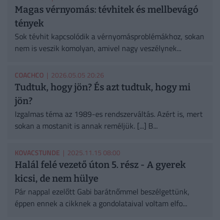
Magas vérnyomás: tévhitek és mellbevágó
tények
Sok tévhit kapcsolódik a vérnyomásproblémákhoz, sokan
nem is veszik komolyan, amivel nagy veszélynek...
COACHCO
| 2026.05.05 20:26
Tudtuk, hogy jön? És azt tudtuk, hogy mi
jön?
Izgalmas téma az 1989-es rendszerváltás. Azért is, mert
sokan a mostanit is annak reméljük. [...] B...
KOVACSTUNDE
| 2025.11.15 08:00
Halál felé vezető úton 5. rész - A gyerek
kicsi, de nem hülye
Pár nappal ezelőtt Gabi barátnőmmel beszélgettünk,
éppen ennek a cikknek a gondolataival voltam elfo...