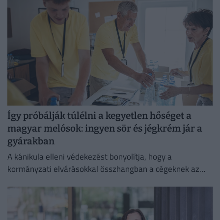
Így próbálják túlélni a kegyetlen hőséget a
magyar melósok: ingyen sör és jégkrém jár a
gyárakban
A kánikula elleni védekezést bonyolítja, hogy a
kormányzati elvárásokkal összhangban a cégeknek az
energiafogyasztásukat is mérsékelniük kell.