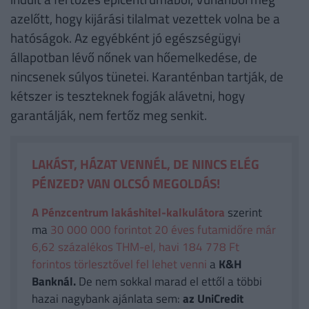
azelőtt, hogy kijárási tilalmat vezettek volna be a
hatóságok. Az egyébként jó egészségügyi
állapotban lévő nőnek van hőemelkedése, de
nincsenek súlyos tünetei. Karanténban tartják, de
kétszer is teszteknek fogják alávetni, hogy
garantálják, nem fertőz meg senkit.
LAKÁST, HÁZAT VENNÉL, DE NINCS ELÉG
PÉNZED? VAN OLCSÓ MEGOLDÁS!
A Pénzcentrum lakáshitel-kalkulátora
szerint
ma
30 000 000 forintot 20 éves futamidőre már
6,62 százalékos THM-el, havi 184 778 Ft
forintos törlesztővel fel lehet venni
a
K&H
Banknál.
De nem sokkal marad el ettől a többi
hazai nagybank ajánlata sem:
az UniCredit