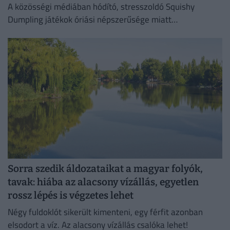
A közösségi médiában hódító, stresszoldó Squishy
Dumpling játékok óriási népszerűsége miatt
elárasztották a piacot az olcsó és rendkívül veszélyes
hamisítványok.
Sorra szedik áldozataikat a magyar folyók,
tavak: hiába az alacsony vízállás, egyetlen
rossz lépés is végzetes lehet
Négy fuldoklót sikerült kimenteni, egy férfit azonban
elsodort a víz. Az alacsony vízállás csalóka lehet!