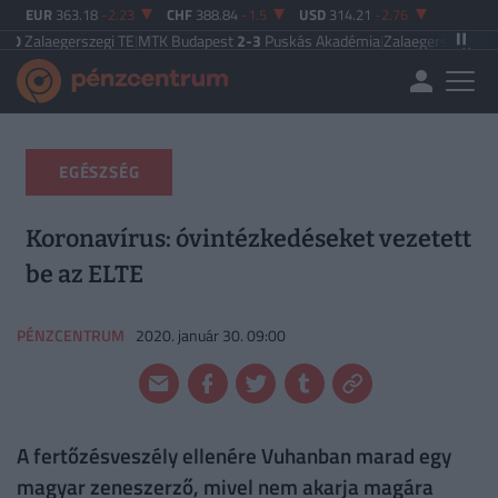
EUR
363.18
-2.23
CHF
388.84
-1.5
USD
314.21
-2.76
rszegi TE
|
MTK Budapest
2-3
Puskás Akadémia
|
Zalaegerszegi TE
5-2
Paksi F
EGÉSZSÉG
Koronavírus: óvintézkedéseket vezetett
be az ELTE
PÉNZCENTRUM
2020. január 30. 09:00
A fertőzésveszély ellenére Vuhanban marad egy
magyar zeneszerző, mivel nem akarja magára