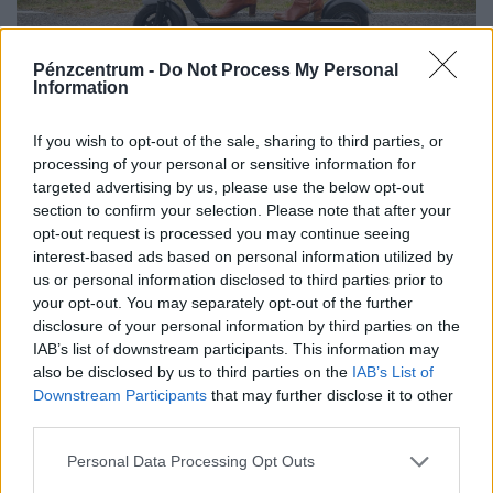
Pénzcentrum -
Do Not Process My Personal
Nagyon vigyázz, ha e-rollerre pattansz:
Information
kőkemény szabályok és új korlátok jönnek
a magyar utakra
If you wish to opt-out of the sale, sharing to third parties, or
Javában zajlik az új KRESZ társadalmi egyeztetése,
processing of your personal or sensitive information for
targeted advertising by us, please use the below opt-out
amelynek egyik legfontosabb kérdése az e-rollerek
section to confirm your selection. Please note that after your
használatának szabályozása, beleértve a
opt-out request is processed you may continue seeing
sebességhatárokat, a korhatárt és a kötelező
interest-based ads based on personal information utilized by
sisakviselést.
us or personal information disclosed to third parties prior to
your opt-out. You may separately opt-out of the further
disclosure of your personal information by third parties on the
IAB’s list of downstream participants. This information may
also be disclosed by us to third parties on the
IAB’s List of
Downstream Participants
that may further disclose it to other
third parties.
Personal Data Processing Opt Outs
Mélyen a zsebükbe kell nyúlniuk a magyar