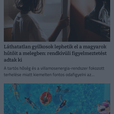
Láthatatlan gyilkosok lephetik el a magyarok
hűtőit a melegben: rendkívüli figyelmeztetést
adtak ki
A tartós hőség és a villamosenergia-rendszer fokozott
terhelése miatt kiemelten fontos odafigyelni az
élelmiszerek megfelelő tárolására.