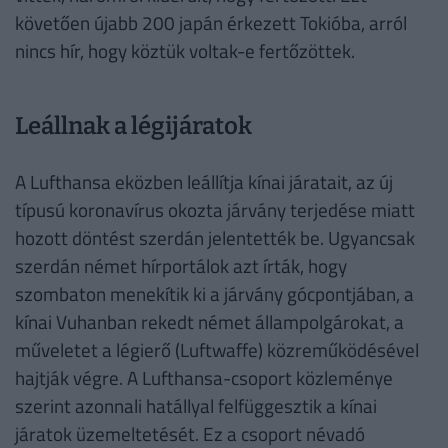
követően újabb 200 japán érkezett Tokióba, arról
nincs hír, hogy köztük voltak-e fertőzöttek.
Leállnak a légijáratok
A Lufthansa eközben leállítja kínai járatait, az új
típusú koronavírus okozta járvány terjedése miatt
hozott döntést szerdán jelentették be. Ugyancsak
szerdán német hírportálok azt írták, hogy
szombaton menekítik ki a járvány gócpontjában, a
kínai Vuhanban rekedt német állampolgárokat, a
műveletet a légierő (Luftwaffe) közreműködésével
hajtják végre. A Lufthansa-csoport közleménye
szerint azonnali hatállyal felfüggesztik a kínai
járatok üzemeltetését. Ez a csoport névadó