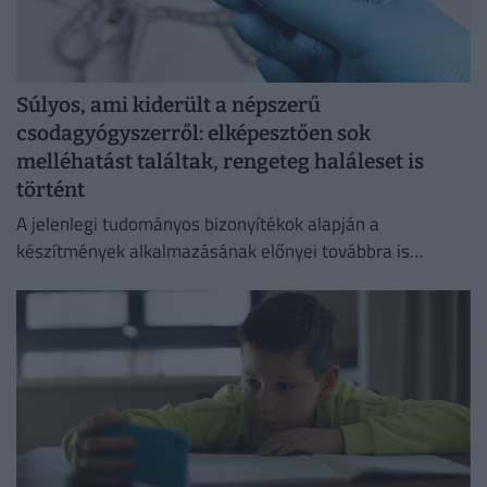
Súlyos, ami kiderült a népszerű
csodagyógyszerről: elképesztően sok
melléhatást találtak, rengeteg haláleset is
történt
A jelenlegi tudományos bizonyítékok alapján a
készítmények alkalmazásának előnyei továbbra is
felülmúlják a kockázatokat.