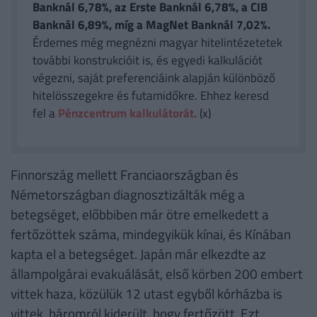
Banknál 6,78%, az Erste Banknál 6,78%, a CIB
Banknál 6,89%, míg a MagNet Banknál 7,02%.
Érdemes még megnézni magyar hitelintézetetek
további konstrukcióit is, és egyedi kalkulációt
végezni, saját preferenciáink alapján különböző
hitelösszegekre és futamidőkre. Ehhez keresd
fel a
Pénzcentrum kalkulátorát.
(x)
Finnország mellett Franciaországban és
Németországban diagnosztizálták még a
betegséget, előbbiben már ötre emelkedett a
fertőzöttek száma, mindegyikük kínai, és Kínában
kapta el a betegséget. Japán már elkezdte az
állampolgárai evakuálását, első körben 200 embert
vittek haza, közülük 12 utast egyből kórházba is
vittek, háromról kiderült, hogy fertőzött. Ezt