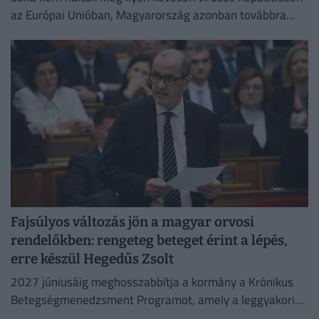
az Európai Unióban, Magyarország azonban továbbra
sem tartozik a legjobban teljesítő országok közé.
Fajsúlyos változás jön a magyar orvosi
rendelőkben: rengeteg beteget érint a lépés,
erre készül Hegedűs Zsolt
2027 júniusáig meghosszabbítja a kormány a Krónikus
Betegségmenedzsment Programot, amely a leggyakoribb
krónikus betegségek háziorvosi gondozását támogatja.