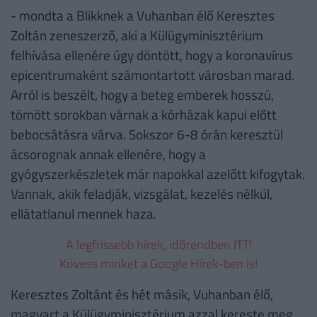
- mondta a Blikknek a Vuhanban élő Keresztes
Zoltán zeneszerző, aki a Külügyminisztérium
felhívása ellenére úgy döntött, hogy a koronavírus
epicentrumaként számontartott városban marad.
Arról is beszélt, hogy a beteg emberek hosszú,
tömött sorokban várnak a kórházak kapui előtt
bebocsátásra várva. Sokszor 6-8 órán keresztül
ácsorognak annak ellenére, hogy a
gyógyszerkészletek már napokkal azelőtt kifogytak.
Vannak, akik feladják, vizsgálat, kezelés nélkül,
ellátatlanul mennek haza.
A legfrissebb hírek, időrendben ITT!
Kövess minket a Google Hírek-ben is!
Keresztes Zoltánt és hét másik, Vuhanban élő,
magyart a Külügyminisztérium azzal kereste meg,