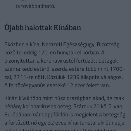
is továbbadható.
Újabb halottak Kínában
Eközben a kínai Nemzeti Egészségügyi Bizottság
közölte: eddig 170-en hunytak el kórban. A
bizonyítottan a koronavírustól fertőzött betegek
száma kedd estéről szerda estére több mint 1700-
zal, 7711-re nőtt. Közülük 1239 állapota válságos.
A fertőzésgyanús eseteké 12 ezer felett van.
Kínán kívül több mint húsz országban akad, de csak
néhány koronavírusos beteg. Számuk 70 körül van.
Európában már Lappföldön is megjelent a betegség:
a fertőzött nő egy 32 éves kínai turista, aki öt napja
indult a fertőzés epicentrumából, Vuhanból még