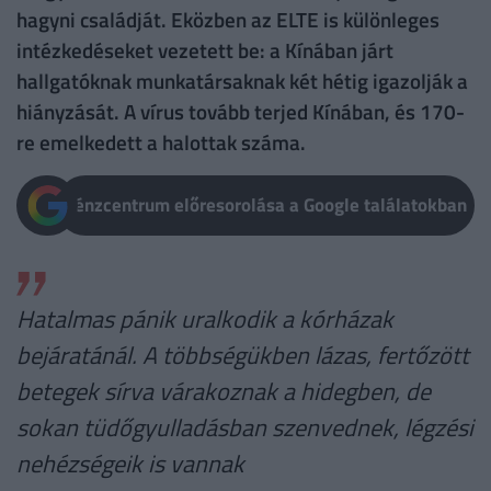
hagyni családját. Eközben az ELTE is különleges
intézkedéseket vezetett be: a Kínában járt
hallgatóknak munkatársaknak két hétig igazolják a
hiányzását. A vírus tovább terjed Kínában, és 170-
re emelkedett a halottak száma.
Pénzcentrum előresorolása a Google találatokban
Hatalmas pánik uralkodik a kórházak
bejáratánál. A többségükben lázas, fertőzött
betegek sírva várakoznak a hidegben, de
sokan tüdőgyulladásban szenvednek, légzési
nehézségeik is vannak