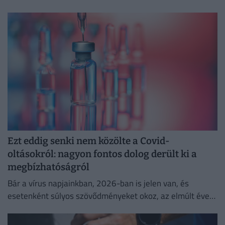
Ezt eddig senki nem közölte a Covid-
oltásokról: nagyon fontos dolog derült ki a
megbízhatóságról
Bár a vírus napjainkban, 2026-ban is jelen van, és
esetenként súlyos szövődményeket okoz, az elmúlt évek
adatai egyértelműen igazolják a vakcinák
biztonságosságát.