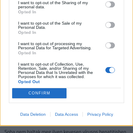
I want to opt-out of the Sharing of my
villanyautósoknak: vaskos csekket
personal data.
küldenek a biztosítók
Opted In
A hazai utakon futó elektromos autók száma már jócskán
I want to opt-out of the Sale of my
Personal Data.
átlépte a százezres határt, ami a biztosítási piacon is
Opted In
egyértelműen érezteti a hatását.
I want to opt-out of processing my
Personal Data for Targeted Advertising.
Opted In
I want to opt-out of Collection, Use,
Retention, Sale, and/or Sharing of my
Personal Data that Is Unrelated with the
Purposes for which it was collected.
Opted Out
CONFIRM
Csendes gyilkos szedi áldozatait
Magyarországon: alig három uniós
Data Deletion
Data Access
Privacy Policy
országban rosszabb a helyzet
Soha nem haltak meg ilyen kevesen vírusos hepatitisben