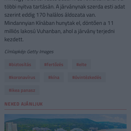
többi nyitva tartásán. A járványnak szerda esti adat
szerint eddig 170 halálos áldozata van.
Mindannyian Kínában hunytak el, döntően a 11
milliós lakosú Vuhanban, ahol a járvány terjedni
kezdett.
Címlapkép: Getty Images
#biztosítás
#fertőzés
#elte
#koronavírus
#kína
#óvintézkedés
#ikea panasz
NEKED AJÁNLJUK