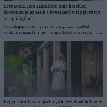
Erre senki sem számított: már hetekkel
korábban jelezhetik a következő világjárványt
a repülőgépek
A repülőgépek szennyvizének vizsgálata hetekkel
korábban képes felismerni a terjedő kórokozókat, mint a
hagyományos globális járványügyi megfigyelési
módszerek.
Kegyetlenül pórul járhat, aki ezzel próbálkozik