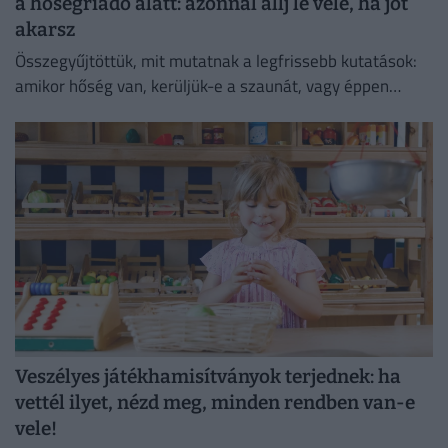
a hőségriadó alatt: azonnal állj le vele, ha jót
akarsz
Összegyűjtöttük, mit mutatnak a legfrissebb kutatások:
amikor hőség van, kerüljük-e a szaunát, vagy éppen
ellenkezőleg.
Veszélyes játékhamisítványok terjednek: ha
vettél ilyet, nézd meg, minden rendben van-e
vele!