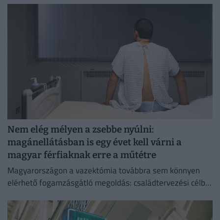
Nem elég mélyen a zsebbe nyúlni:
magánellátásban is egy évet kell várni a
magyar férfiaknak erre a műtétre
Magyarországon a vazektómia továbbra sem könnyen
elérhető fogamzásgátló megoldás: családtervezési célból
csak szigorú feltételek teljesülése esetén végezhető el.