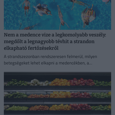
Nem a medence vize a legkomolyabb veszély:
megdőlt a legnagyobb tévhit a strandon
elkapható fertőzésekről
A strandszezonban rendszeresen felmerül, milyen
betegségeket lehet elkapni a medencékben, a
termálfürdőkben vagy a természetes vizekben.