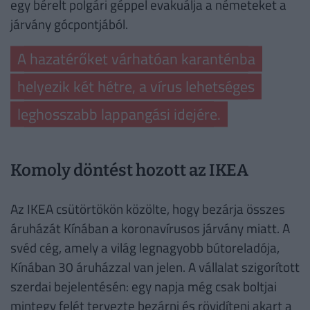
egy bérelt polgári géppel evakuálja a németeket a
járvány gócpontjából.
A hazatérőket várhatóan karanténba
helyezik két hétre, a vírus lehetséges
leghosszabb lappangási idejére.
Komoly döntést hozott az IKEA
Az IKEA csütörtökön közölte, hogy bezárja összes
áruházát Kínában a koronavírusos járvány miatt. A
svéd cég, amely a világ legnagyobb bútoreladója,
Kínában 30 áruházzal van jelen. A vállalat szigorított
szerdai bejelentésén: egy napja még csak boltjai
mintegy felét tervezte bezárni és rövidíteni akart a