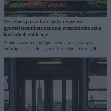
Veszélyes parazita terjed a népszerű
gyorsétteremben: azonnal visszahívták ezt a
közkedvelt zöldséget
A több tízezer megbetegedést követelő járványt a
hatóságok a Taco Bell gyorséttermekben felszolgált,
Közép-Mexikóból származó jégsalátával hozták
összefüggésbe.