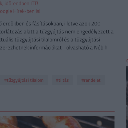
ek, időrendben ITT!
oogle Hírek-ben is!
ő erdőkben és fásításokban, illetve azok 200
korlátozás alatt a tűzgyújtás nem engedélyezett a
tuális tűzgyújtási tilalomról és a tűzgyújtási
zerezhetnek információkat - olvasható a Nébih
#tűzgyújtási tilalom
#tiltás
#rendelet