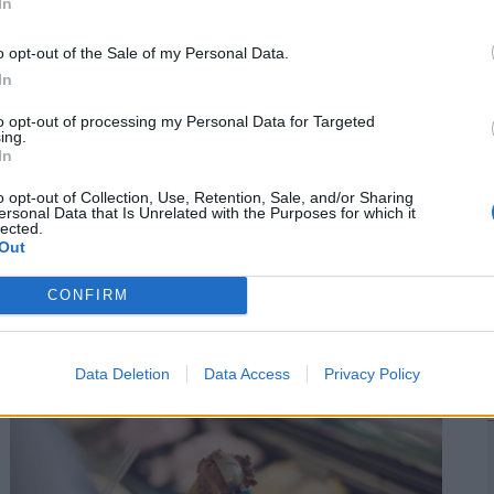
In
2
o opt-out of the Sale of my Personal Data.
In
to opt-out of processing my Personal Data for Targeted
ing.
In
o opt-out of Collection, Use, Retention, Sale, and/or Sharing
Nem minden ecet az, aminek látszik?
ersonal Data that Is Unrelated with the Purposes for which it
lected.
Innen ismerheted fel a szintetikus
Out
termékeket - Még mindig van belőlük a
magyar boltok polcain
CONFIRM
Az „ecet” megnevezést a jövőben kizárólag a
mezőgazdasági eredetű alapanyagokból, kétszeres
Data Deletion
Data Access
Privacy Policy
biológiai erjesztéssel előállított termékek viselhetik.