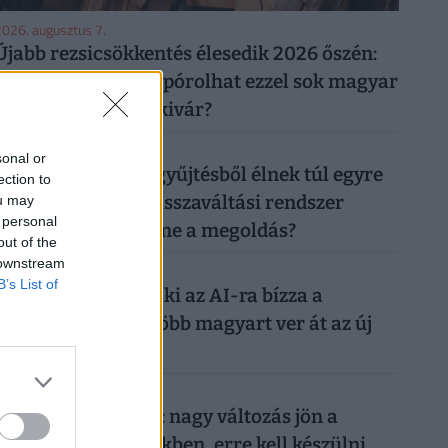
026. augusztus 7.
Újabb rezsicsökkentés élesedik 2026 őszén:
tényleg tízezreket spórolhat ezzel sok magyar
háztulaj, aki most kivár?
026. augusztus 6.
sonal or
50 forintos palackgyűjtésből élnek túl egyre
ection to
többen: tényleg a visszaváltási rendszer
ou may
 personal
megszüntetése lenne a megoldás?
out of the
 downstream
026. augusztus 7.
B’s List of
Nagyon ráfázhat, aki az AI-ra bízza a
nyaralását: egyre több magyart ver át az új
digitális trend
026. augusztus 7.
Döntött a kormány: nagy változás jön a
háziorvosi rendelőkben, erre kell készülni