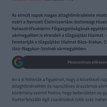
Az elmúlt napok magas átlaghőmérséklete miatt 
ezért a Nemzeti Élelmiszerlánc-biztonsági Hivat
Katasztrófavédelmi Főigazgatóságának egyetért
vármegyében is elrendeli a tűzgyújtási tilalmat -
fenntartják a tűzgyújtási tilalmat Bács-Kiskun,
Jász-Nagykun-Szolnok vármegyékben.
Pénzcentrum előresoro
Arra is felhívták a figyelmet, hogy a következő 
átlaghőmérséklet és napsütéses óraszámok várhat
közlemény szerint fontos, hogy belterületen se 
füsttel felszálló égő zsarátnokok több száz méterr