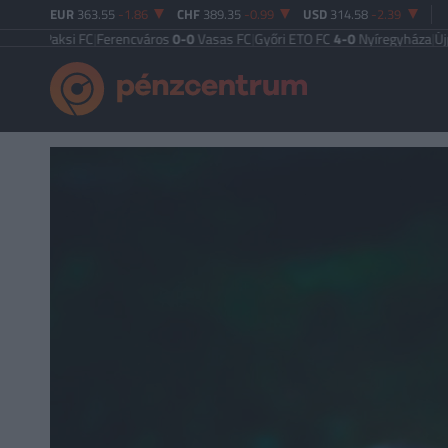
EUR
363.55
-1.86
CHF
389.35
-0.99
USD
314.58
-2.39
ksi FC
|
Ferencváros
0-0
Vasas FC
|
Győri ETO FC
4-0
Nyíregyháza
|
Újpest FC
4