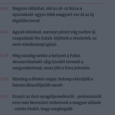
16:02
Nagyon ráfázhat, aki az AI-ra bízza a
nyaralását: egyre több magyart ver át az új
digitális trend
15:43
Agyad eldobod, mennyi pénzt vág zsebre új
csapatánál Mo Salah: kijöttek a részletek, ez
nem mindennapi gázsi
15:29
Még mindig nehéz a helyzet a Paksi
Atomerőműnél: alig tizedét termeli a
megszokottnak, most jött a friss jelentés
15:20
Közeleg a döntés napja: holnap elárulják a
három államfőjelölt nevét
15:14
Ennyit az őszi nyugdíjemelésről, -prémiumról:
erre már keresztet vethetnek a magyar idősek
- szinte kizárt, hogy megkapják