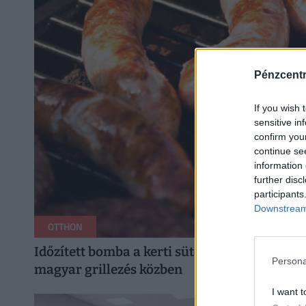
Pénzcent
If you wish 
sensitive in
confirm you
continue se
information 
further disc
participants
Downstream 
OTTHON
Időzített bomba a kerti sütögetés? Életveszély
Persona
magyar grillezés közben
I want t