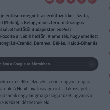
jelentősen megnőtt az erdőtüzek kockázata,
al (Nébih), a Belügyminisztérium Országos
ésével hétfőtől Budapesten és Pest
 közölte a Nébih hétfőn. Kiemelték, hogy emellett
 Csongrád-Csanád, Baranya, Békés, Hajdú-Bihar és
lása a Google találatokban
napokban az előrejelzések szerint nagyon magas
óak. A Nébih óvatosságra inti a lakosságot, a
gyújtsanak nagy lángmagasságú tüzet, ugyanis a
e is tüzet idézhetnek elő.