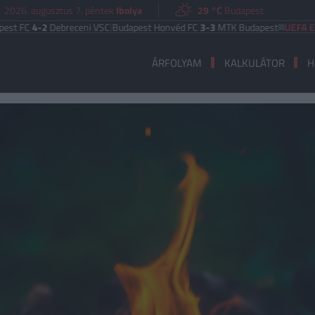
2026. augusztus 7. péntek
Ibolya
29 °C
Budapest
-2
Debreceni VSC
|
Budapest Honvéd FC
3-3
MTK Budapest
UEFA EURÓPA LI
ÁRFOLYAM
KALKULÁTOR
H