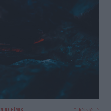
FRISS HÍREK
Több friss hír