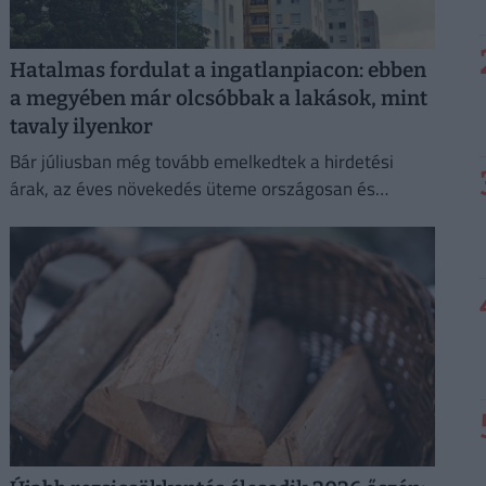
Hatalmas fordulat a ingatlanpiacon: ebben
a megyében már olcsóbbak a lakások, mint
tavaly ilyenkor
Bár júliusban még tovább emelkedtek a hirdetési
árak, az éves növekedés üteme országosan és
Budapesten is mérséklődött.