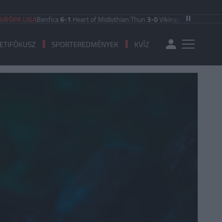
GA
Benfica
6-1
Heart of Midlothian
|
Thun
3-0
Vikingur Reykjavik
|
PAOK Saloni
ETIFÓKUSZ
SPORTEREDMÉNYEK
KVÍZ