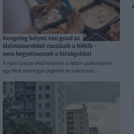
Rengeteg helyen van gond az
élelmiszerekkel: razziázik a Nébih -
nem kegyelmeznek a bírságokkal
A nyári szezon első heteiben a Nébih szakemberei
egy Pest vármegyei jégkrém és cukrászati
termékeket előállító létesítménnyel szemben eljárást
indítottak.