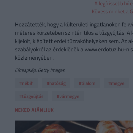
A legfrissebb hír
Kövess minket a G
Hozzátették, hogy a külterületi ingatlanokon fekv
méteres körzetében szintén tilos a tűzgyújtás. A 
kijelölt, kiépített erdei tűzrakóhelyeken sem. Az ak
szabályokról az érdeklődők a www.erdotuz.hu-n s
közleményében.
Címlapkép: Getty Images
#nébih
#hatóság
#tilalom
#megye
#tűzgyújtás
#vármegye
NEKED AJÁNLJUK