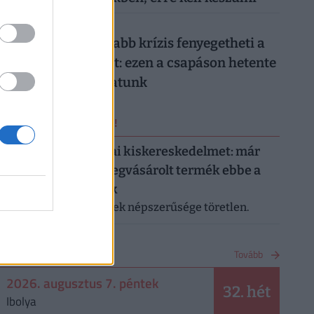
026. augusztus 7.
Hiába a jó hírek, újabb krízis fenyegetheti a
magyar gazdaságot: ezen a csapáson hetente
milliárdokat bukhatunk
ERRŐL NE MARADJ LE!
Letarolták az európai kiskereskedelmet: már
minden második megvásárolt termék ebbe a
kategóriába tartozik
A saját márkás termékek népszerűsége töretlen.
NAPTÁR
Tovább
2026. augusztus 7. péntek
32. hét
Ibolya