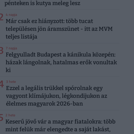
pénteken is kutya meleg lesz
2
4 napja
Már csak ez hiányzott: több tucat
településen jön áramszünet - itt az MVM
teljes listája
3
7 napja
Felgyulladt Budapest a kánikula közepén:
házak lángolnak, hatalmas erők vonultak
ki
4
3 hete
Ezzel a legális trükkel spórolnak egy
vagyont klímájukon, légkondijukon az
élelmes magyarok 2026-ban
5
2 hete
Keserű jövő vár a magyar fiatalokra: több
mint felük már elengedte a saját lakást,