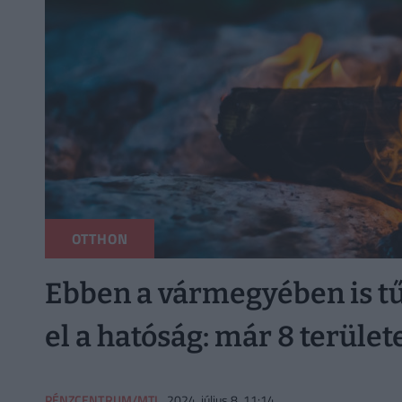
OTTHON
Ebben a vármegyében is tű
el a hatóság: már 8 terület
PÉNZCENTRUM/MTI
2024. július 8. 11:14