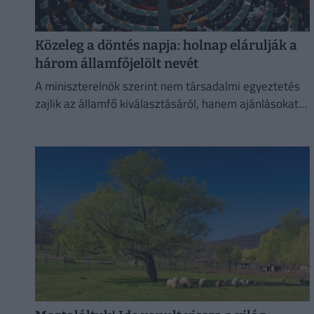
Közeleg a döntés napja: holnap elárulják a
három államfőjelölt nevét
A miniszterelnök szerint nem társadalmi egyeztetés
zajlik az államfő kiválasztásáról, hanem ajánlásokat
kértek, és a folyamat a végéhez közeledik.