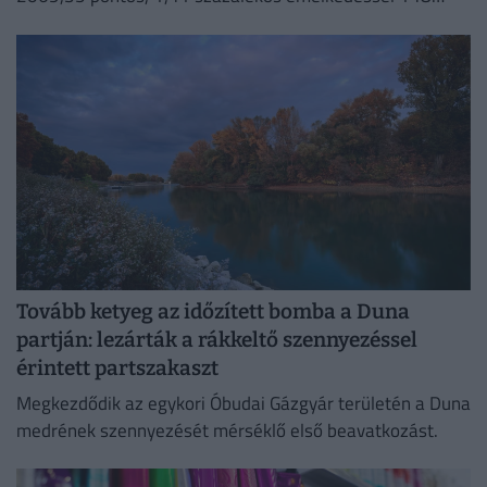
632,55 ponton zárt pénteken.
Tovább ketyeg az időzített bomba a Duna
partján: lezárták a rákkeltő szennyezéssel
érintett partszakaszt
Megkezdődik az egykori Óbudai Gázgyár területén a Duna
medrének szennyezését mérséklő első beavatkozást.