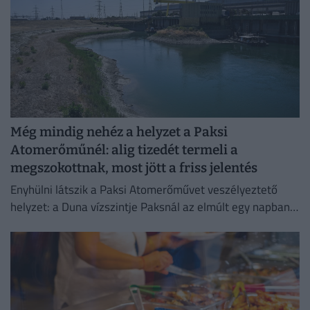
Még mindig nehéz a helyzet a Paksi
Atomerőműnél: alig tizedét termeli a
megszokottnak, most jött a friss jelentés
Enyhülni látszik a Paksi Atomerőművet veszélyeztető
helyzet: a Duna vízszintje Paksnál az elmúlt egy napban
három centimétert emelkedett.