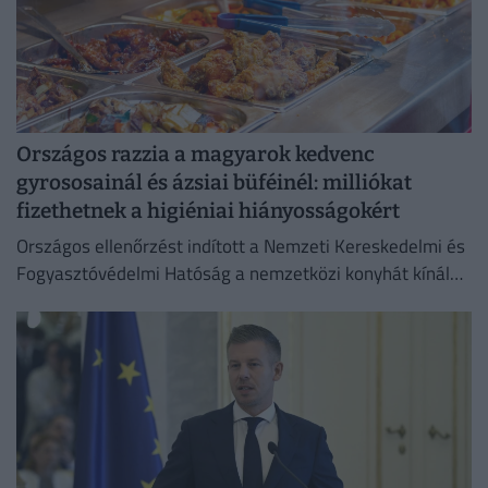
Országos razzia a magyarok kedvenc
gyrososainál és ázsiai büféinél: milliókat
fizethetnek a higiéniai hiányosságokért
Országos ellenőrzést indított a Nemzeti Kereskedelmi és
Fogyasztóvédelmi Hatóság a nemzetközi konyhát kínáló
vendéglátóhelyeken.