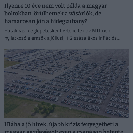
Ilyenre 10 éve nem volt példa a magyar
boltokban: örülhetnek a vásárlók, de
hamarosan jön a hidegzuhany?
Hatalmas meglepetésként értékelték az MTI-nek
nyilatkozó elemzők a júliusi, 1,2 százalékos inflációs
adatot.
Hiába a jó hírek, újabb krízis fenyegetheti a
magyar gazdaságot: ezen a csapáson hetente