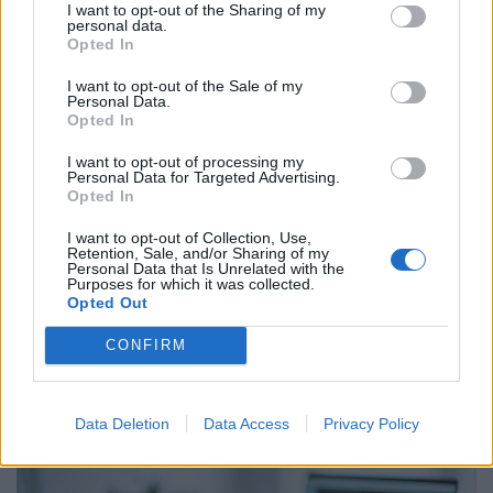
I want to opt-out of the Sharing of my
personal data.
Opted In
I want to opt-out of the Sale of my
Personal Data.
Opted In
I want to opt-out of processing my
Personal Data for Targeted Advertising.
Opted In
I want to opt-out of Collection, Use,
Retention, Sale, and/or Sharing of my
Personal Data that Is Unrelated with the
Purposes for which it was collected.
Láthatatlan méreg szivárog a Dunába: a
Opted Out
gyanútlan sétálók és a fesztiválozók is
CONFIRM
veszélyben lehetnek
A rendkívül alacsony vízállás miatt ismét rákkeltő és
mérgező anyagok szivárognak a Dunába az egykori
Data Deletion
Data Access
Privacy Policy
Óbudai Gázgyár területéről.