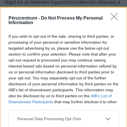
Véget ért az önkéntes fogyasztáscsökkentés időszaka: a
kormány szerint sikerült átvészelni az idei nyár eddigi
legkritikusabb napjait.
Pénzcentrum -
Do Not Process My Personal
Information
If you wish to opt-out of the sale, sharing to third parties, or
processing of your personal or sensitive information for
targeted advertising by us, please use the below opt-out
section to confirm your selection. Please note that after your
opt-out request is processed you may continue seeing
interest-based ads based on personal information utilized by
us or personal information disclosed to third parties prior to
your opt-out. You may separately opt-out of the further
disclosure of your personal information by third parties on the
IAB’s list of downstream participants. This information may
Soha nem látott krízis a Molnál: kiderült,
also be disclosed by us to third parties on the
IAB’s List of
mennyi pénzt kaszáltak a történelmi leállás
Downstream Participants
that may further disclose it to other
ellenére
third parties.
A MOL-csoport ma közzétette 2026 második
Personal Data Processing Opt Outs
negyedévének pénzügyi eredményeit.