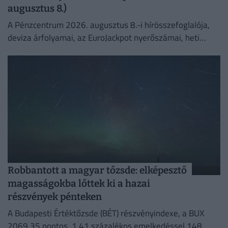
augusztus 8.)
A Pénzcentrum 2026. augusztus 8.-i hírösszefoglalója,
deviza árfolyamai, az EuroJackpot nyerőszámai, heti
akciók és várható időjárás egy helyen!
Robbantott a magyar tőzsde: elképesztő
magasságokba lőttek ki a hazai
részvények pénteken
A Budapesti Értéktőzsde (BÉT) részvényindexe, a BUX
2069,35 pontos, 1,41 százalékos emelkedéssel 148