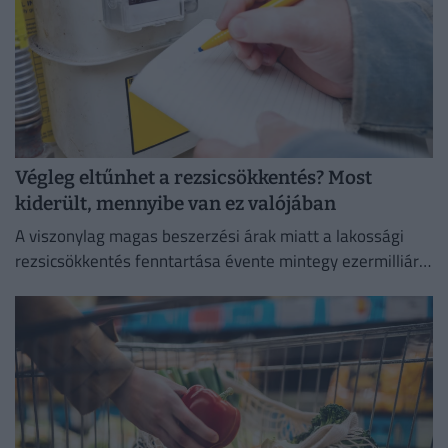
Végleg eltűnhet a rezsicsökkentés? Most
kiderült, mennyibe van ez valójában
A viszonylag magas beszerzési árak miatt a lakossági
rezsicsökkentés fenntartása évente mintegy ezermilliárd
forintos terhet ró a magyar költségvetésre.