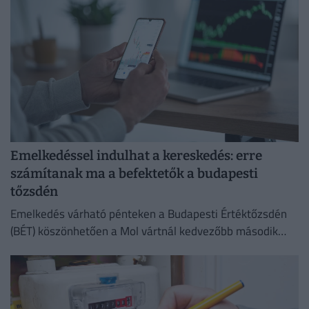
Emelkedéssel indulhat a kereskedés: erre
számítanak ma a befektetők a budapesti
tőzsdén
Emelkedés várható pénteken a Budapesti Értéktőzsdén
(BÉT) köszönhetően a Mol vártnál kedvezőbb második
negyedéves eredményeinek az Equilor Befektetési Zrt.
elemzője szerint.