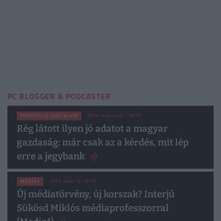
PC BLOGGER & PODCASTER
2026. augusztus 7. 16:50
PORTFOLIO CHECKLIST
Rég látott ilyen jó adatot a magyar
gazdaság: már csak az a kérdés, mit lép
erre a jegybank
2026. július 16. 18:28
MEDIA1
Új médiatörvény, új korszak? Interjú
Sükösd Miklós médiaprofesszorral