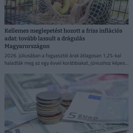
Kellemes meglepetést hozott a friss inflációs
adat: tovább lassult a drágulás
Magyarországon
2026. júliusában a fogyasztói árak átlagosan 1,2%-kal
haladták meg az egy évvel korábbiakat, júniushoz képest
pedig az árak 0,1%-kal csökkentek.