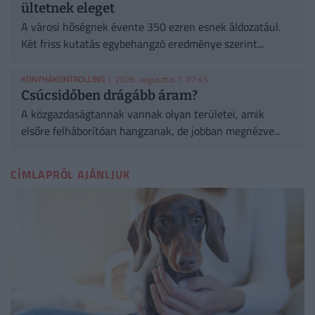
ültetnek eleget
A városi hőségnek évente 350 ezren esnek áldozatául.
Két friss kutatás egybehangzó eredménye szerint...
KONYHAKONTROLLING
| 2026. augusztus 7. 07:45
Csúcsidőben drágább áram?
A közgazdaságtannak vannak olyan területei, amik
elsőre felháborítóan hangzanak, de jobban megnézve...
CÍMLAPRÓL AJÁNLJUK