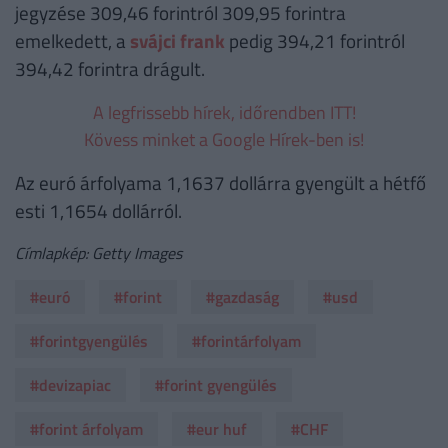
jegyzése 309,46 forintról 309,95 forintra
emelkedett, a
svájci frank
pedig 394,21 forintról
394,42 forintra drágult.
A legfrissebb hírek, időrendben ITT!
Kövess minket a Google Hírek-ben is!
Az euró árfolyama 1,1637 dollárra gyengült a hétfő
esti 1,1654 dollárról.
Címlapkép: Getty Images
#euró
#forint
#gazdaság
#usd
#forintgyengülés
#forintárfolyam
#devizapiac
#forint gyengülés
#forint árfolyam
#eur huf
#CHF