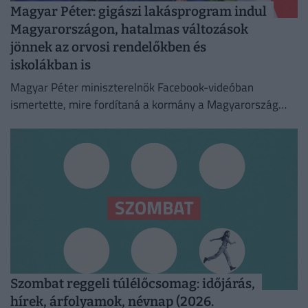
Magyar Péter: gigászi lakásprogram indul
Magyarországon, hatalmas változások
jönnek az orvosi rendelőkben és
iskolákban is
Magyar Péter miniszterelnök Facebook-videóban
ismertette, mire fordítaná a kormány a Magyarország
számára hozzáférhetővé vált uniós forrásokat.
Szombat reggeli túlélőcsomag: időjárás,
hírek, árfolyamok, névnap (2026.