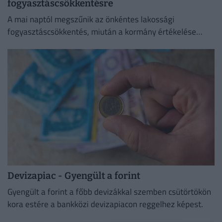
fogyasztáscsökkentésre
A mai naptól megszűnik az önkéntes lakossági
fogyasztáscsökkentés, miután a kormány értékelése
szerint sikerült megvédeni Magyarország
energiabiztonságát.
Devizapiac - Gyengült a forint
Gyengült a forint a főbb devizákkal szemben csütörtökön
kora estére a bankközi devizapiacon reggelhez képest.