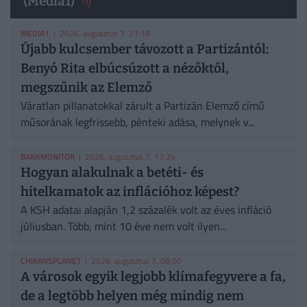
(Media1)
MEDIA1
| 2026. augusztus 7. 21:18
Újabb kulcsember távozott a Partizántól:
Benyó Rita elbúcsúzott a nézőktől,
megszűnik az Elemző
Váratlan pillanatokkal zárult a Partizán Elemző című
műsorának legfrissebb, pénteki adása, melynek v...
BANKMONITOR
| 2026. augusztus 7. 17:24
Hogyan alakulnak a betéti- és
hitelkamatok az inflációhoz képest?
A KSH adatai alapján 1,2 százalék volt az éves infláció
júliusban. Több, mint 10 éve nem volt ilyen...
CHIKANSPLANET
| 2026. augusztus 7. 08:00
A városok egyik legjobb klímafegyvere a fa,
de a legtöbb helyen még mindig nem