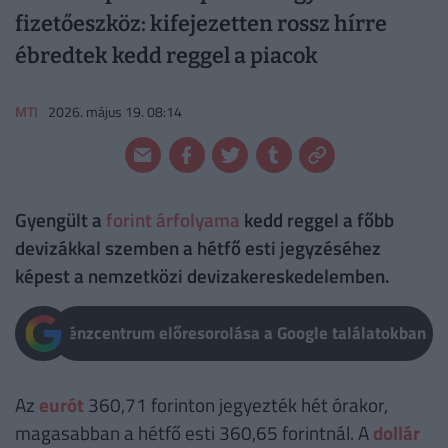
fizetőeszköz: kifejezetten rossz hírre
ébredtek kedd reggel a piacok
MTI
2026. május 19. 08:14
Gyengült a
forint árfolyama
kedd reggel a főbb
devizákkal szemben a hétfő esti jegyzéséhez
képest a nemzetközi devizakereskedelemben.
Pénzcentrum előresorolása a Google találatokban
Az
eurót
360,71 forinton jegyezték hét órakor,
magasabban a hétfő esti 360,65 forintnál. A
dollár