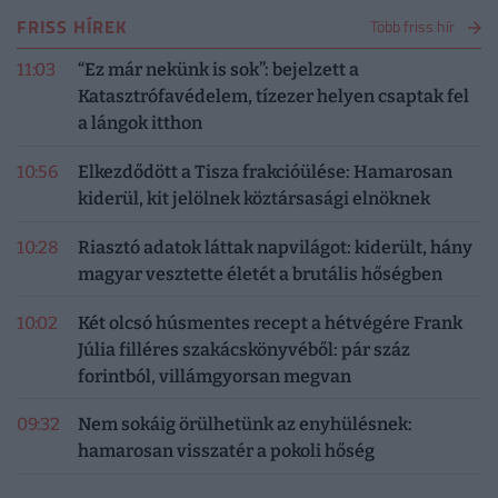
FRISS HÍREK
Több friss hír
11:03
“Ez már nekünk is sok”: bejelzett a
Katasztrófavédelem, tízezer helyen csaptak fel
a lángok itthon
10:56
Elkezdődött a Tisza frakcióülése: Hamarosan
kiderül, kit jelölnek köztársasági elnöknek
10:28
Riasztó adatok láttak napvilágot: kiderült, hány
magyar vesztette életét a brutális hőségben
10:02
Két olcsó húsmentes recept a hétvégére Frank
Júlia filléres szakácskönyvéből: pár száz
forintból, villámgyorsan megvan
09:32
Nem sokáig örülhetünk az enyhülésnek:
hamarosan visszatér a pokoli hőség