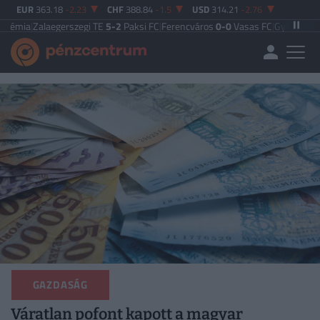
EUR
363.18
-2.23
CHF
388.84
-1.5
USD
314.21
-2.76
egerszegi TE
5-2
Paksi FC
|
Ferencváros
0-0
Vasas FC
|
Győri ETO FC
4-0
Nyíre
GAZDASÁG
Váratlan pofont kapott a magyar