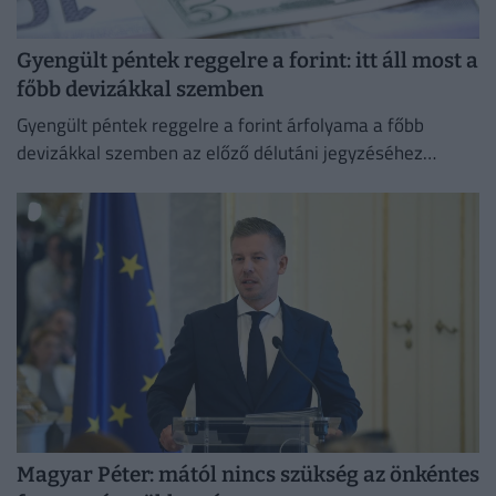
Gyengült péntek reggelre a forint: itt áll most a
főbb devizákkal szemben
Gyengült péntek reggelre a forint árfolyama a főbb
devizákkal szemben az előző délutáni jegyzéséhez
képest a nemzetközi devizakereskedelemben.
Magyar Péter: mától nincs szükség az önkéntes