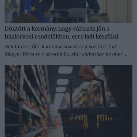
Döntött a kormány: nagy változás jön a
háziorvosi rendelőkben, erre kell készülni
Délután kettőtől kormányszóvivői tájékoztatót tart
Magyar Péter miniszterelnök, ahol várhatóan az eheti
kormányülés döntései és az energiaválság alakulása
kerül a fókuszba.