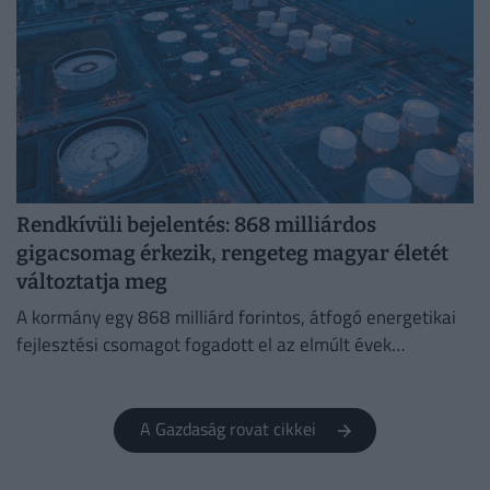
Rendkívüli bejelentés: 868 milliárdos
gigacsomag érkezik, rengeteg magyar életét
változtatja meg
A kormány egy 868 milliárd forintos, átfogó energetikai
fejlesztési csomagot fogadott el az elmúlt évek
elmaradásainak pótlására.
A Gazdaság rovat cikkei