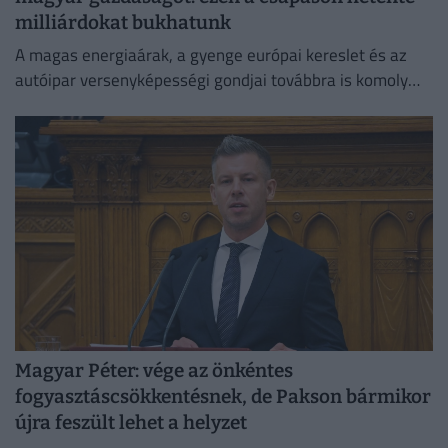
milliárdokat bukhatunk
A magas energiaárak, a gyenge európai kereslet és az
autóipar versenyképességi gondjai továbbra is komoly
fékezőerőt jelentenek Németország számára.
Magyar Péter: vége az önkéntes
fogyasztáscsökkentésnek, de Pakson bármikor
újra feszült lehet a helyzet