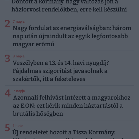
Döntött a kormány: nagy változás jön a
háziorvosi rendelőkben, erre kell készülni
2
7 napja
Nagy fordulat az energiaválságban: három
nap után újraindult az egyik legfontosabb
magyar erőmű
3
3 napja
Veszélyben a 13. és 14. havi nyugdíj?
Fájdalmas szigorítást javasolnak a
szakértők, itt a feketeleves
4
7 napja
Azonnali felhívást intézett a magyarokhoz
az E.ON: ezt kérik minden háztartástól a
brutális hőségben
5
1 hete
Új rendeletet hozott a Tisza Kormány: