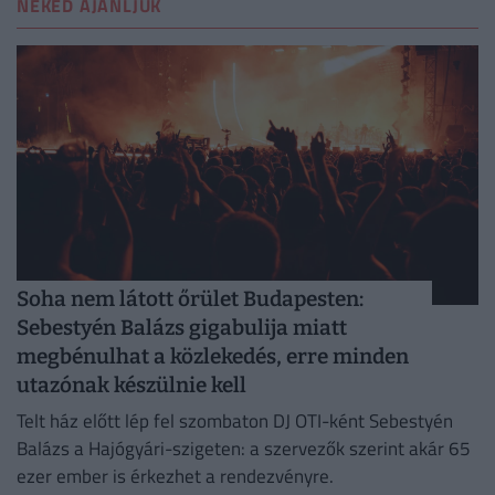
NEKED AJÁNLJUK
Soha nem látott őrület Budapesten:
Sebestyén Balázs gigabulija miatt
megbénulhat a közlekedés, erre minden
utazónak készülnie kell
Telt ház előtt lép fel szombaton DJ OTI-ként Sebestyén
Balázs a Hajógyári-szigeten: a szervezők szerint akár 65
ezer ember is érkezhet a rendezvényre.