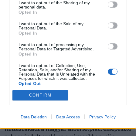
I want to opt-out of the Sharing of my
Rendkívüli korlátozást vezettek be
personal data.
Opted In
Magyarországon: az ország 90 százalékán
azonnal betiltották ezt a kerti tevékenységet
I want to opt-out of the Sale of my
Personal Data.
A rendkívüli, az ország 90 százalékát érintő aszály miatt
Opted In
a kormány vízkorlátozásokat vezetett be az
I want to opt-out of processing my
ivóvízhálózaton a folyamatos lakossági ellátás
Personal Data for Targeted Advertising.
Opted In
biztosítása érdekében.
I want to opt-out of Collection, Use,
Retention, Sale, and/or Sharing of my
Personal Data that Is Unrelated with the
Purposes for which it was collected.
Opted Out
CONFIRM
Data Deletion
Data Access
Privacy Policy
Kettészakadt a magyar albérletpiac: elképesztő