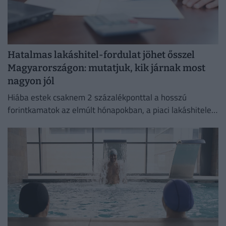
Hatalmas lakáshitel-fordulat jöhet ősszel
Magyarországon: mutatjuk, kik járnak most
nagyon jól
Hiába estek csaknem 2 százalékponttal a hosszú
forintkamatok az elmúlt hónapokban, a piaci lakáshitelek
átlagkamata egyelőre alig mozdult.