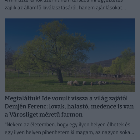
zajlik az államfő kiválasztásáról, hanem ajánlásokat
kértek, és a folyamat a végéhez közeledik.
Megtaláltuk! Ide vonult vissza a világ zajától
Demjén Ferenc: lovak, halastó, medence is van
a Városliget méretű farmon
"Nekem az életemben, hogy egy ilyen helyen élhetek és
egy ilyen helyen pihenhetem ki magam, az nagyon sokat