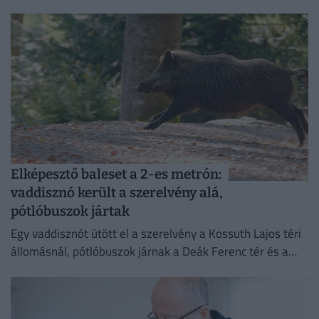
Elképesztő baleset a 2-es metrón:
vaddisznó került a szerelvény alá,
pótlóbuszok jártak
Egy vaddisznót ütött el a szerelvény a Kossuth Lajos téri
állomásnál, pótlóbuszok járnak a Deák Ferenc tér és a
Déli pályaudvar között.