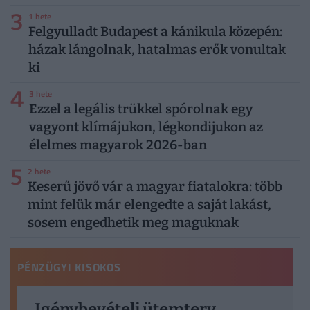
3
1 hete
Felgyulladt Budapest a kánikula közepén:
házak lángolnak, hatalmas erők vonultak
ki
4
3 hete
Ezzel a legális trükkel spórolnak egy
vagyont klímájukon, légkondijukon az
élelmes magyarok 2026-ban
5
2 hete
Keserű jövő vár a magyar fiatalokra: több
mint felük már elengedte a saját lakást,
sosem engedhetik meg maguknak
PÉNZÜGYI KISOKOS
Igénybevételi ütemterv