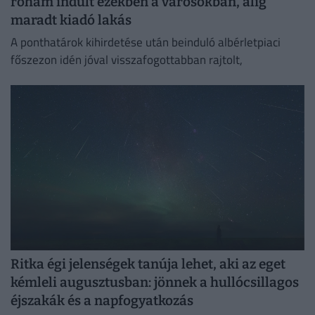
roham indult ezekben a városokban, alig
maradt kiadó lakás
A ponthatárok kihirdetése után beinduló albérletpiaci
főszezon idén jóval visszafogottabban rajtolt,
Ritka égi jelenségek tanúja lehet, aki az eget
kémleli augusztusban: jönnek a hullócsillagos
éjszakák és a napfogyatkozás