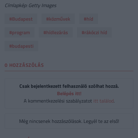
Címlapkép: Getty Images
#Budapest
#közművek
#híd
#program
#hídlezárás
#rákóczi híd
#budapesti
0 HOZZÁSZÓLÁS
Csak bejelentkezett felhasználó szólhat hozzá.
Belépés itt!
A kommentkezelési szabályzatot
itt találod
.
Még nincsenek hozzászólások. Legyél te az első!