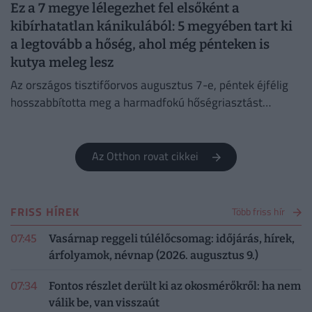
Ez a 7 megye lélegezhet fel elsőként a
kibírhatatlan kánikulából: 5 megyében tart ki
a legtovább a hőség, ahol még pénteken is
kutya meleg lesz
Az országos tisztifőorvos augusztus 7-e, péntek éjfélig
hosszabbította meg a harmadfokú hőségriasztást
Magyarország teljes területére. Néhol már hamarabb
fellélegezhetünk.
Az Otthon rovat cikkei
FRISS HÍREK
Több friss hír
07:45
Vasárnap reggeli túlélőcsomag: időjárás, hírek,
árfolyamok, névnap (2026. augusztus 9.)
07:34
Fontos részlet derült ki az okosmérőkről: ha nem
válik be, van visszaút