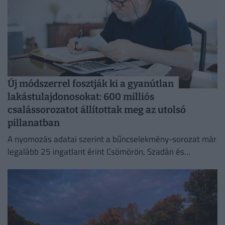
Új módszerrel fosztják ki a gyanútlan
lakástulajdonosokat: 600 milliós
csalássorozatot állítottak meg az utolsó
pillanatban
A nyomozás adatai szerint a bűncselekmény-sorozat már
legalább 25 ingatlant érint Csömörön, Szadán és
Budapesten.