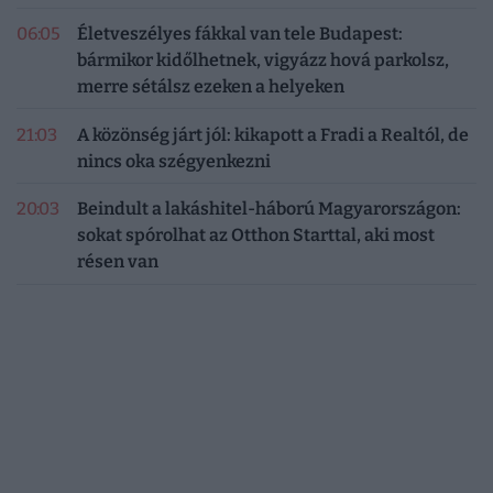
06:05
Életveszélyes fákkal van tele Budapest:
bármikor kidőlhetnek, vigyázz hová parkolsz,
merre sétálsz ezeken a helyeken
21:03
A közönség járt jól: kikapott a Fradi a Realtól, de
nincs oka szégyenkezni
20:03
Beindult a lakáshitel-háború Magyarországon:
sokat spórolhat az Otthon Starttal, aki most
résen van