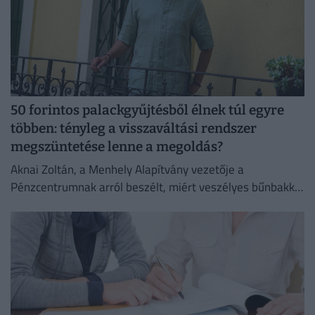
50 forintos palackgyűjtésből élnek túl egyre
többen: tényleg a visszaváltási rendszer
megszüntetése lenne a megoldás?
Aknai Zoltán, a Menhely Alapítvány vezetője a
Pénzcentrumnak arról beszélt, miért veszélyes bűnbakká
tenni a hajléktalan embereket,