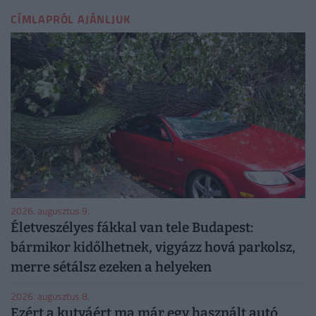
CÍMLAPRÓL AJÁNLJUK
2026. augusztus 9.
Életveszélyes fákkal van tele Budapest:
bármikor kidőlhetnek, vigyázz hová parkolsz,
merre sétálsz ezeken a helyeken
2026. augusztus 8.
Ezért a kutyáért ma már egy használt autó