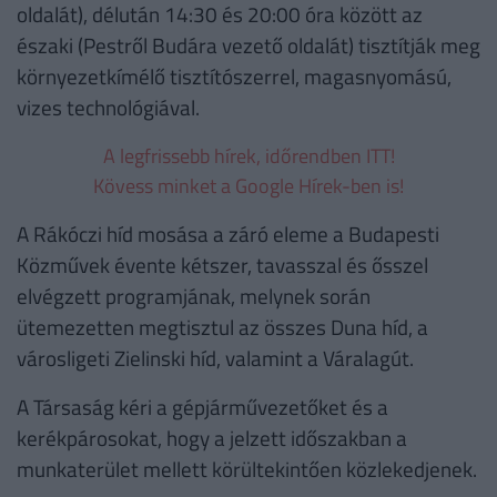
oldalát), délután 14:30 és 20:00 óra között az
északi (Pestről Budára vezető oldalát) tisztítják meg
környezetkímélő tisztítószerrel, magasnyomású,
vizes technológiával.
A legfrissebb hírek, időrendben ITT!
Kövess minket a Google Hírek-ben is!
A Rákóczi híd mosása a záró eleme a Budapesti
Közművek évente kétszer, tavasszal és ősszel
elvégzett programjának, melynek során
ütemezetten megtisztul az összes Duna híd, a
városligeti Zielinski híd, valamint a Váralagút.
A Társaság kéri a gépjárművezetőket és a
kerékpárosokat, hogy a jelzett időszakban a
munkaterület mellett körültekintően közlekedjenek.