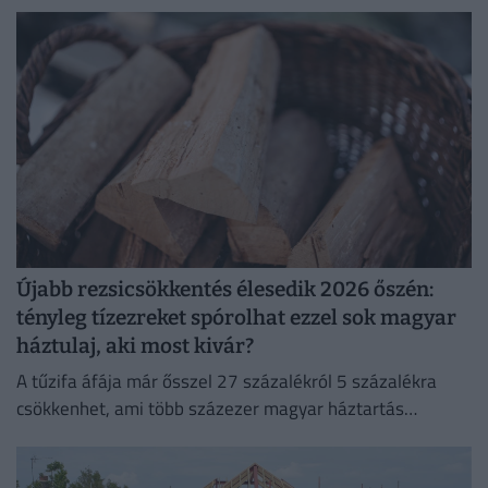
számít. Lelki megnyugvást ad; visszaköltöztem a
természetbe."
Újabb rezsicsökkentés élesedik 2026 őszén:
tényleg tízezreket spórolhat ezzel sok magyar
háztulaj, aki most kivár?
A tűzifa áfája már ősszel 27 százalékról 5 százalékra
csökkenhet, ami több százezer magyar háztartás
számára jelenthet könnyebbséget.