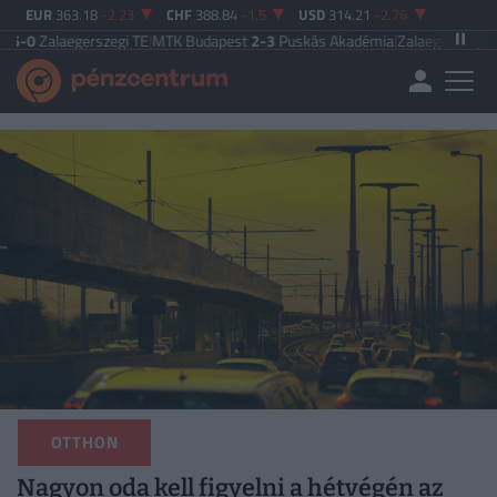
EUR
363.18
-2.23
CHF
388.84
-1.5
USD
314.21
-2.76
erszegi TE
|
MTK Budapest
2-3
Puskás Akadémia
|
Zalaegerszegi TE
5-2
Paksi 
OTTHON
Nagyon oda kell figyelni a hétvégén az