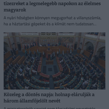
tízezreket a legmelegebb napokon az élelmes
magyarok
A nyári hőségben könnyen megugorhat a villanyszámla,
ha a háztartási gépeket és a klímát nem tudatosan
használjuk.
Közeleg a döntés napja: holnap elárulják a
három államfőjelölt nevét
A miniszterelnök szerint nem társadalmi egyeztetés