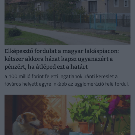
Elképesztő fordulat a magyar lakáspiacon:
kétszer akkora házat kapsz ugyanazért a
pénzért, ha átléped ezt a határt
a 100 millió forint feletti ingatlanok iránti kereslet a
főváros helyett egyre inkább az agglomeráció felé fordul.