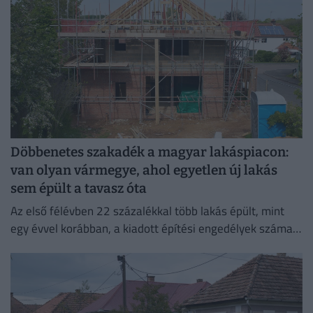
Döbbenetes szakadék a magyar lakáspiacon:
van olyan vármegye, ahol egyetlen új lakás
sem épült a tavasz óta
Az első félévben 22 százalékkal több lakás épült, mint
egy évvel korábban, a kiadott építési engedélyek száma
pedig még nagyobb, 29 százalékos ugrást mutatott