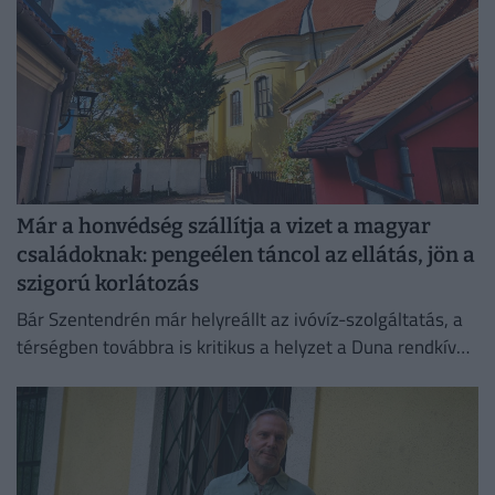
Már a honvédség szállítja a vizet a magyar
családoknak: pengeélen táncol az ellátás, jön a
szigorú korlátozás
Bár Szentendrén már helyreállt az ivóvíz-szolgáltatás, a
térségben továbbra is kritikus a helyzet a Duna rendkívül
alacsony vízállása miatt.