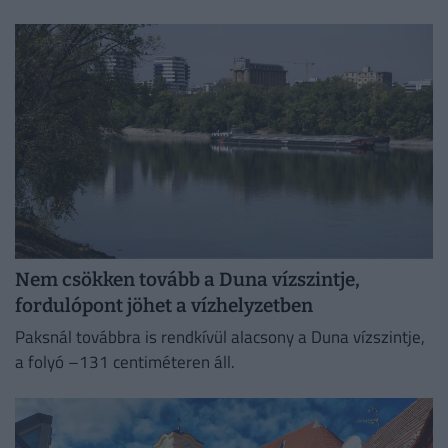
Nem csökken tovább a Duna vízszintje,
fordulópont jöhet a vízhelyzetben
Paksnál továbbra is rendkívül alacsony a Duna vízszintje,
a folyó –131 centiméteren áll.