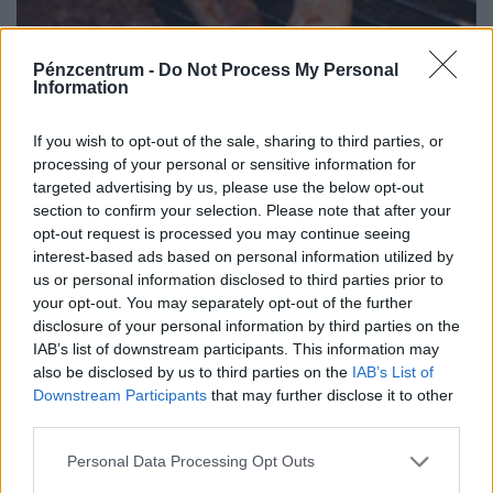
Pénzcentrum -
Do Not Process My Personal
Időzített bomba a kerti sütögetés?
Information
Életveszélyes hibát követ el a legtöbb magyar
grillezés közben
If you wish to opt-out of the sale, sharing to third parties, or
processing of your personal or sensitive information for
A grillezés a nyári étkezések egyik legkedveltebb
targeted advertising by us, please use the below opt-out
formája, a meleg időjárás azonban a kórokozó, romlást
section to confirm your selection. Please note that after your
okozó baktériumok gyorsabb szaporodásának is kedvez.
opt-out request is processed you may continue seeing
interest-based ads based on personal information utilized by
us or personal information disclosed to third parties prior to
your opt-out. You may separately opt-out of the further
disclosure of your personal information by third parties on the
IAB’s list of downstream participants. This information may
also be disclosed by us to third parties on the
IAB’s List of
Downstream Participants
that may further disclose it to other
third parties.
Personal Data Processing Opt Outs